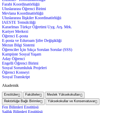
Farabi Koordinatörlüğü
Uluslararası Öğrenci Birimi
Mevlana Koordinatörlüğü
Uluslararası İlişkiler Koordinatörlüğü
IAESTE Temsilciliği
Karaelmas Türkçe Öğretimi Uyg. Arş. Mrk.
Kariyer Merkezi
Öğrenci E-posta
E-posta ve Eduroam Şifre Değişikliği
Mezun Bilgi Sistemi
Öğrenciler İçin Sıkça Sorulan Sorular (SSS)
Kampüste Sosyal Yaşam
Aday Öğrenci
Engelli Öğrenci Birimi
Sosyal Sorumluluk Projeleri
Öğrenci Konseyi
Sosyal Transkript
Akademik
Enstitüler
Fakülteler
Meslek Yüksekokulları
Rektörlüğe Bağlı Birimler
Yüksekokullar ve Konservatuvar
Fen Bilimleri Enstitüsü
Sağlık Bilimleri Enstitüsü