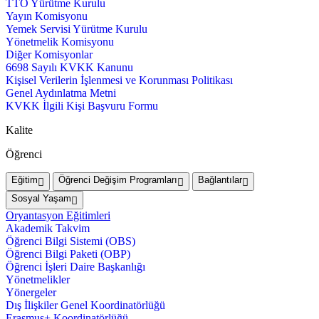
TTO Yürütme Kurulu
Yayın Komisyonu
Yemek Servisi Yürütme Kurulu
Yönetmelik Komisyonu
Diğer Komisyonlar
6698 Sayılı KVKK Kanunu
Kişisel Verilerin İşlenmesi ve Korunması Politikası
Genel Aydınlatma Metni
KVKK İlgili Kişi Başvuru Formu
Kalite
Öğrenci
Eğitim
Öğrenci Değişim Programları
Bağlantılar
Sosyal Yaşam
Oryantasyon Eğitimleri
Akademik Takvim
Öğrenci Bilgi Sistemi (OBS)
Öğrenci Bilgi Paketi (OBP)
Öğrenci İşleri Daire Başkanlığı
Yönetmelikler
Yönergeler
Dış İlişkiler Genel Koordinatörlüğü
Erasmus+ Koordinatörlüğü