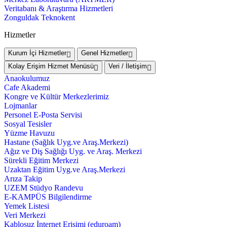
Veritabanı & Araştırma Hizmetleri
Zonguldak Teknokent
Hizmetler
Kurum İçi Hizmetler
Genel Hizmetler
Kolay Erişim Hizmet Menüsü
Veri / İletişim
Anaokulumuz
Cafe Akademi
Kongre ve Kültür Merkezlerimiz
Lojmanlar
Personel E-Posta Servisi
Sosyal Tesisler
Yüzme Havuzu
Hastane (Sağlık Uyg.ve Araş.Merkezi)
Ağız ve Diş Sağlığı Uyg. ve Araş. Merkezi
Sürekli Eğitim Merkezi
Uzaktan Eğitim Uyg.ve Araş.Merkezi
Arıza Takip
UZEM Stüdyo Randevu
E-KAMPÜS Bilgilendirme
Yemek Listesi
Veri Merkezi
Kablosuz İnternet Erişimi (eduroam)