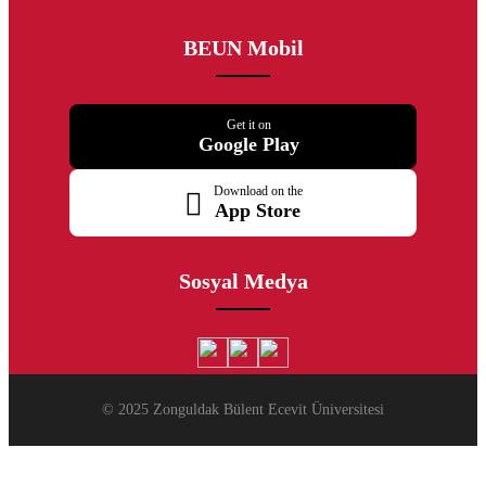
BEUN Mobil
Get it on
Google Play
Download on the
App Store
Sosyal Medya
© 2025 Zonguldak Bülent Ecevit Üniversitesi