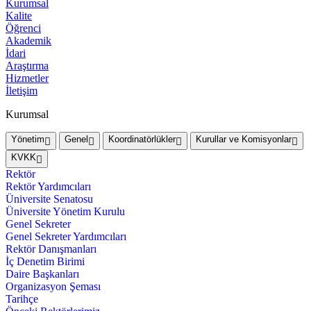
Kurumsal
Kalite
Öğrenci
Akademik
İdari
Araştırma
Hizmetler
İletişim
Kurumsal
Yönetim
Genel
Koordinatörlükler
Kurullar ve Komisyonlar
KVKK
Rektör
Rektör Yardımcıları
Üniversite Senatosu
Üniversite Yönetim Kurulu
Genel Sekreter
Genel Sekreter Yardımcıları
Rektör Danışmanları
İç Denetim Birimi
Daire Başkanları
Organizasyon Şeması
Tarihçe