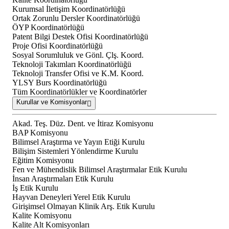
Kurumsal İletişim Koordinatörlüğü
Ortak Zorunlu Dersler Koordinatörlüğü
ÖYP Koordinatörlüğü
Patent Bilgi Destek Ofisi Koordinatörlüğü
Proje Ofisi Koordinatörlüğü
Sosyal Sorumluluk ve Gönl. Çlş. Koord.
Teknoloji Takımları Koordinatörlüğü
Teknoloji Transfer Ofisi ve K.M. Koord.
YLSY Burs Koordinatörlüğü
Tüm Koordinatörlükler ve Koordinatörler
Kurullar ve Komisyonlar
Akad. Teş. Düz. Dent. ve İtiraz Komisyonu
BAP Komisyonu
Bilimsel Araştırma ve Yayın Etiği Kurulu
Bilişim Sistemleri Yönlendirme Kurulu
Eğitim Komisyonu
Fen ve Mühendislik Bilimsel Araştırmalar Etik Kurulu
İnsan Araştırmaları Etik Kurulu
İş Etik Kurulu
Hayvan Deneyleri Yerel Etik Kurulu
Girişimsel Olmayan Klinik Arş. Etik Kurulu
Kalite Komisyonu
Kalite Alt Komisyonları