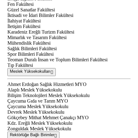
Fen Fakültesi
Güzel Sanatlar Fakültesi
İktisadi ve İdari Bilimler Fakültesi
İlahiyat Fakültesi
İletişim Fakültesi
Karadeniz Ereğli Turizm Fakültesi
Mimarlık ve Tasarım Fakültesi
Mühendislik Fakültesi
Sağlık Bilimleri Fakültesi
Spor Bilimleri Fakültesi
Teoman Duralı İnsan ve Toplum Bilimleri Fakültesi
Tıp Fakültesi
Meslek Yüksekokulları
Ahmet Erdoğan Sağlık Hizmetleri MYO
Alaplı Meslek Yüksekokulu
Bilişim Teknolojileri Meslek Yüksekokulu
Çaycuma Gıda ve Tarım MYO
Çaycuma Meslek Yüksekokulu
Devrek Meslek Yüksekokulu
Gökçebey Mithat Mehmet Çanakçı MYO
Kdz. Ereğli Meslek Yüksekokulu
Zonguldak Meslek Yüksekokulu
Rektörlüğe Bağlı Birimler