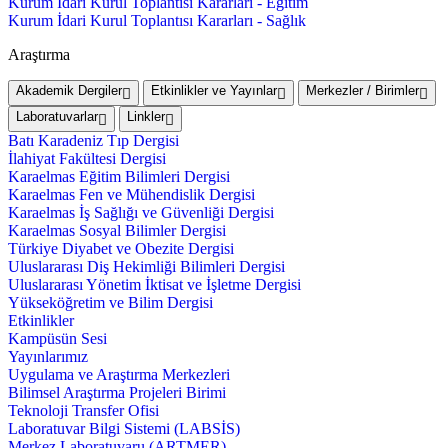
Kurum İdari Kurul Toplantısı Kararları - Eğitim
Kurum İdari Kurul Toplantısı Kararları - Sağlık
Araştırma
Akademik Dergiler
Etkinlikler ve Yayınlar
Merkezler / Birimler
Laboratuvarlar
Linkler
Batı Karadeniz Tıp Dergisi
İlahiyat Fakültesi Dergisi
Karaelmas Eğitim Bilimleri Dergisi
Karaelmas Fen ve Mühendislik Dergisi
Karaelmas İş Sağlığı ve Güvenliği Dergisi
Karaelmas Sosyal Bilimler Dergisi
Türkiye Diyabet ve Obezite Dergisi
Uluslararası Diş Hekimliği Bilimleri Dergisi
Uluslararası Yönetim İktisat ve İşletme Dergisi
Yükseköğretim ve Bilim Dergisi
Etkinlikler
Kampüsün Sesi
Yayınlarımız
Uygulama ve Araştırma Merkezleri
Bilimsel Araştırma Projeleri Birimi
Teknoloji Transfer Ofisi
Laboratuvar Bilgi Sistemi (LABSİS)
Merkez Laboratuvaru (ARTMER)