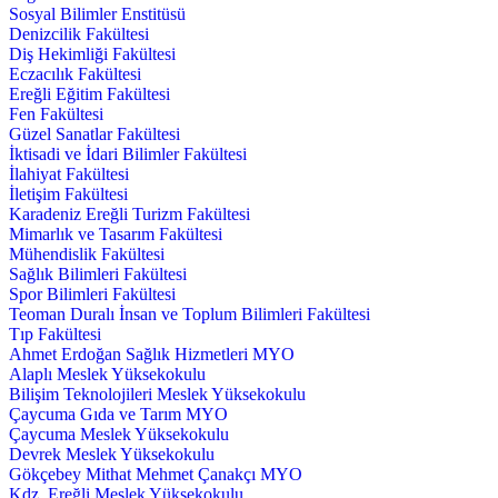
Sosyal Bilimler Enstitüsü
Denizcilik Fakültesi
Diş Hekimliği Fakültesi
Eczacılık Fakültesi
Ereğli Eğitim Fakültesi
Fen Fakültesi
Güzel Sanatlar Fakültesi
İktisadi ve İdari Bilimler Fakültesi
İlahiyat Fakültesi
İletişim Fakültesi
Karadeniz Ereğli Turizm Fakültesi
Mimarlık ve Tasarım Fakültesi
Mühendislik Fakültesi
Sağlık Bilimleri Fakültesi
Spor Bilimleri Fakültesi
Teoman Duralı İnsan ve Toplum Bilimleri Fakültesi
Tıp Fakültesi
Ahmet Erdoğan Sağlık Hizmetleri MYO
Alaplı Meslek Yüksekokulu
Bilişim Teknolojileri Meslek Yüksekokulu
Çaycuma Gıda ve Tarım MYO
Çaycuma Meslek Yüksekokulu
Devrek Meslek Yüksekokulu
Gökçebey Mithat Mehmet Çanakçı MYO
Kdz. Ereğli Meslek Yüksekokulu