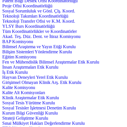
Patent Bilgi Destek Ofisi Koordinatörlüğü
Proje Ofisi Koordinatörlüğü
Sosyal Sorumluluk ve Gönl. Çlş. Koord.
Teknoloji Takımları Koordinatörlüğü
Teknoloji Transfer Ofisi ve K.M. Koord.
YLSY Burs Koordinatörlüğü
Tüm Koordinatörlükler ve Koordinatörler
Akad. Teş. Düz. Dent. ve İtiraz Komisyonu
BAP Komisyonu
Bilimsel Araştırma ve Yayın Etiği Kurulu
Bilişim Sistemleri Yönlendirme Kurulu
Eğitim Komisyonu
Fen ve Mühendislik Bilimsel Araştırmalar Etik Kurulu
İnsan Araştırmaları Etik Kurulu
İş Etik Kurulu
Hayvan Deneyleri Yerel Etik Kurulu
Girişimsel Olmayan Klinik Arş. Etik Kurulu
Kalite Komisyonu
Kalite Alt Komisyonları
Klinik Araştırmalar Etik Kurulu
Sosyal Tesis Yürütme Kurulu
Sosyal Tesisler İşletmesi Denetim Kurulu
Kurum Bilgi Güvenliği Kurulu
Strateji Geliştirme Kurulu
Sınai Mülkiyet Hakları Değerlendirme Kurulu