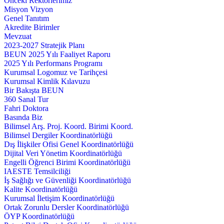
Önceki Rektörlerimiz
Misyon Vizyon
Genel Tanıtım
Akredite Birimler
Mevzuat
2023-2027 Stratejik Planı
BEUN 2025 Yılı Faaliyet Raporu
2025 Yılı Performans Programı
Kurumsal Logomuz ve Tarihçesi
Kurumsal Kimlik Kılavuzu
Bir Bakışta BEUN
360 Sanal Tur
Fahri Doktora
Basında Biz
Bilimsel Arş. Proj. Koord. Birimi Koord.
Bilimsel Dergiler Koordinatörlüğü
Dış İlişkiler Ofisi Genel Koordinatörlüğü
Dijital Veri Yönetim Koordinatörlüğü
Engelli Öğrenci Birimi Koordinatörlüğü
IAESTE Temsilciliği
İş Sağlığı ve Güvenliği Koordinatörlüğü
Kalite Koordinatörlüğü
Kurumsal İletişim Koordinatörlüğü
Ortak Zorunlu Dersler Koordinatörlüğü
ÖYP Koordinatörlüğü