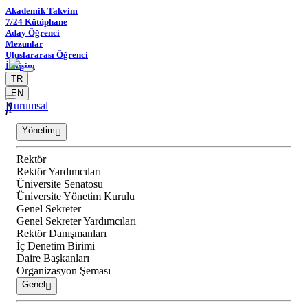
Akademik Takvim
7/24 Kütüphane
Aday Öğrenci
Mezunlar
Uluslararası Öğrenci
İletişim
TR
EN
Kurumsal
Yönetim
Rektör
Rektör Yardımcıları
Üniversite Senatosu
Üniversite Yönetim Kurulu
Genel Sekreter
Genel Sekreter Yardımcıları
Rektör Danışmanları
İç Denetim Birimi
Daire Başkanları
Organizasyon Şeması
Genel