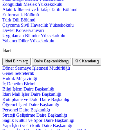
Zonguldak Meslek Yüksekokulu
Atatürk İlkeleri ve İnkılâp Tarihi Bölümü
Enformatik Bölümü
Türk Dili Bölümü
Çaycuma Sivil Havacılık Yüksekokulu
Devlet Konservatuvarı
Uygulamalı Bilimler Yüksekokulu
Yabancı Diller Yüksekokulu
İdari
İdari Birimler
Daire Başkanlıkları
KİK Kararları
Döner Sermaye İşletmesi Müdürlüğü
Genel Sekreterlik
Hukuk Müşavirliği
İç Denetim Birimi
Bilgi İşlem Daire Başkanlığı
İdari Mali İşler Daire Başkanlığı
Kütüphane ve Dok. Daire Başkanlığı
Öğrenci İşleri Daire Başkanlığı
Personel Daire Başkanlığı
Strateji Geliştirme Daire Başkanlığı
Sağlık Kültür ve Spor Daire Başkanlığı
Yapı İşleri ve Teknik Daire Başkanlığı