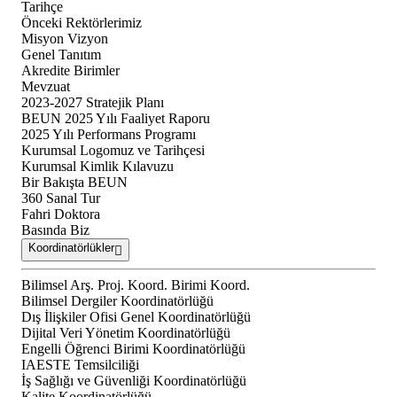
Tarihçe
Önceki Rektörlerimiz
Misyon Vizyon
Genel Tanıtım
Akredite Birimler
Mevzuat
2023-2027 Stratejik Planı
BEUN 2025 Yılı Faaliyet Raporu
2025 Yılı Performans Programı
Kurumsal Logomuz ve Tarihçesi
Kurumsal Kimlik Kılavuzu
Bir Bakışta BEUN
360 Sanal Tur
Fahri Doktora
Basında Biz
Koordinatörlükler
Bilimsel Arş. Proj. Koord. Birimi Koord.
Bilimsel Dergiler Koordinatörlüğü
Dış İlişkiler Ofisi Genel Koordinatörlüğü
Dijital Veri Yönetim Koordinatörlüğü
Engelli Öğrenci Birimi Koordinatörlüğü
IAESTE Temsilciliği
İş Sağlığı ve Güvenliği Koordinatörlüğü
Kalite Koordinatörlüğü