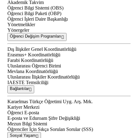
Akademik Takvim
Öğrenci Bilgi Sistemi (OBS)
Öğrenci Bilgi Paketi (OBP)
Öğrenci İşleri Daire Başkanlığı
Yönetmelikler
Yönergeler
Öğrenci Değişim Programları
Dış İlişkiler Genel Koordinatörlüğü
Erasmus+ Koordinatörlüğü
Farabi Koordinatörlüğü
Uluslararası Öğrenci Birimi
Mevlana Koordinatörlüğü
Uluslararası İlişkiler Koordinatörlüğü
IAESTE Temsilciliği
Bağlantılar
Karaelmas Türkçe Öğretimi Uyg. Arş. Mrk.
Kariyer Merkezi
Öğrenci E-posta
E-posta ve Eduroam Şifre Değişikliği
Mezun Bilgi Sistemi
Öğrenciler İçin Sıkça Sorulan Sorular (SSS)
Sosyal Yaşam