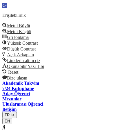
Open
toolbar
Erişilebilirlik
Metni Büyüt
Metni Küçült
Gri tonlama
Yüksek Contrast
Düşük Contrast
Açık Arkaplan
Linklerin altını çiz
Okunabilir Yazı Tipi
Reset
Bize ulaşın
Akademik Takvim
7/24 Kütüphane
Aday Öğrenci
Mezunlar
Uluslararası Öğrenci
İletişim
TR
EN