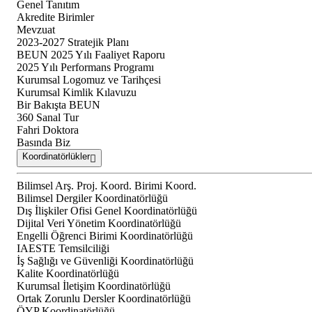
Genel Tanıtım
Akredite Birimler
Mevzuat
2023-2027 Stratejik Planı
BEUN 2025 Yılı Faaliyet Raporu
2025 Yılı Performans Programı
Kurumsal Logomuz ve Tarihçesi
Kurumsal Kimlik Kılavuzu
Bir Bakışta BEUN
360 Sanal Tur
Fahri Doktora
Basında Biz
Koordinatörlükler
Bilimsel Arş. Proj. Koord. Birimi Koord.
Bilimsel Dergiler Koordinatörlüğü
Dış İlişkiler Ofisi Genel Koordinatörlüğü
Dijital Veri Yönetim Koordinatörlüğü
Engelli Öğrenci Birimi Koordinatörlüğü
IAESTE Temsilciliği
İş Sağlığı ve Güvenliği Koordinatörlüğü
Kalite Koordinatörlüğü
Kurumsal İletişim Koordinatörlüğü
Ortak Zorunlu Dersler Koordinatörlüğü
ÖYP Koordinatörlüğü