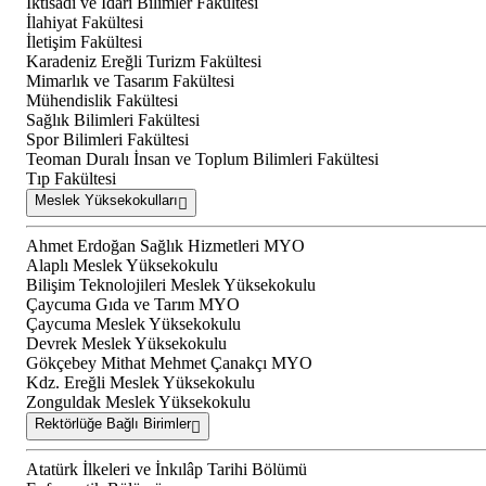
İktisadi ve İdari Bilimler Fakültesi
İlahiyat Fakültesi
İletişim Fakültesi
Karadeniz Ereğli Turizm Fakültesi
Mimarlık ve Tasarım Fakültesi
Mühendislik Fakültesi
Sağlık Bilimleri Fakültesi
Spor Bilimleri Fakültesi
Teoman Duralı İnsan ve Toplum Bilimleri Fakültesi
Tıp Fakültesi
Meslek Yüksekokulları
Ahmet Erdoğan Sağlık Hizmetleri MYO
Alaplı Meslek Yüksekokulu
Bilişim Teknolojileri Meslek Yüksekokulu
Çaycuma Gıda ve Tarım MYO
Çaycuma Meslek Yüksekokulu
Devrek Meslek Yüksekokulu
Gökçebey Mithat Mehmet Çanakçı MYO
Kdz. Ereğli Meslek Yüksekokulu
Zonguldak Meslek Yüksekokulu
Rektörlüğe Bağlı Birimler
Atatürk İlkeleri ve İnkılâp Tarihi Bölümü