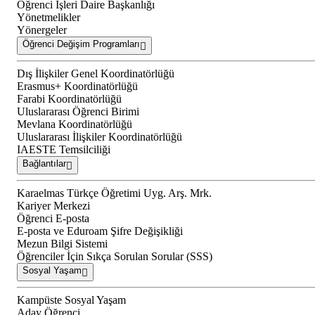
Öğrenci İşleri Daire Başkanlığı
Yönetmelikler
Yönergeler
Öğrenci Değişim Programları
Dış İlişkiler Genel Koordinatörlüğü
Erasmus+ Koordinatörlüğü
Farabi Koordinatörlüğü
Uluslararası Öğrenci Birimi
Mevlana Koordinatörlüğü
Uluslararası İlişkiler Koordinatörlüğü
IAESTE Temsilciliği
Bağlantılar
Karaelmas Türkçe Öğretimi Uyg. Arş. Mrk.
Kariyer Merkezi
Öğrenci E-posta
E-posta ve Eduroam Şifre Değişikliği
Mezun Bilgi Sistemi
Öğrenciler İçin Sıkça Sorulan Sorular (SSS)
Sosyal Yaşam
Kampüste Sosyal Yaşam
Aday Öğrenci