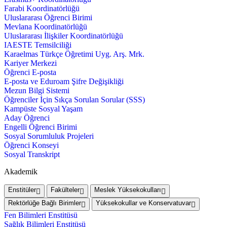
Farabi Koordinatörlüğü
Uluslararası Öğrenci Birimi
Mevlana Koordinatörlüğü
Uluslararası İlişkiler Koordinatörlüğü
IAESTE Temsilciliği
Karaelmas Türkçe Öğretimi Uyg. Arş. Mrk.
Kariyer Merkezi
Öğrenci E-posta
E-posta ve Eduroam Şifre Değişikliği
Mezun Bilgi Sistemi
Öğrenciler İçin Sıkça Sorulan Sorular (SSS)
Kampüste Sosyal Yaşam
Aday Öğrenci
Engelli Öğrenci Birimi
Sosyal Sorumluluk Projeleri
Öğrenci Konseyi
Sosyal Transkript
Akademik
Enstitüler
Fakülteler
Meslek Yüksekokulları
Rektörlüğe Bağlı Birimler
Yüksekokullar ve Konservatuvar
Fen Bilimleri Enstitüsü
Sağlık Bilimleri Enstitüsü