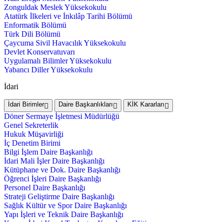
Zonguldak Meslek Yüksekokulu
Atatürk İlkeleri ve İnkılâp Tarihi Bölümü
Enformatik Bölümü
Türk Dili Bölümü
Çaycuma Sivil Havacılık Yüksekokulu
Devlet Konservatuvarı
Uygulamalı Bilimler Yüksekokulu
Yabancı Diller Yüksekokulu
İdari
İdari Birimler
Daire Başkanlıkları
KİK Kararları
Döner Sermaye İşletmesi Müdürlüğü
Genel Sekreterlik
Hukuk Müşavirliği
İç Denetim Birimi
Bilgi İşlem Daire Başkanlığı
İdari Mali İşler Daire Başkanlığı
Kütüphane ve Dok. Daire Başkanlığı
Öğrenci İşleri Daire Başkanlığı
Personel Daire Başkanlığı
Strateji Geliştirme Daire Başkanlığı
Sağlık Kültür ve Spor Daire Başkanlığı
Yapı İşleri ve Teknik Daire Başkanlığı