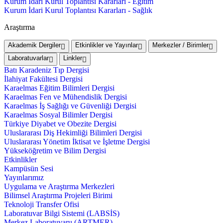
Kurum İdari Kurul Toplantısı Kararları - Eğitim
Kurum İdari Kurul Toplantısı Kararları - Sağlık
Araştırma
Akademik Dergiler
Etkinlikler ve Yayınlar
Merkezler / Birimler
Laboratuvarlar
Linkler
Batı Karadeniz Tıp Dergisi
İlahiyat Fakültesi Dergisi
Karaelmas Eğitim Bilimleri Dergisi
Karaelmas Fen ve Mühendislik Dergisi
Karaelmas İş Sağlığı ve Güvenliği Dergisi
Karaelmas Sosyal Bilimler Dergisi
Türkiye Diyabet ve Obezite Dergisi
Uluslararası Diş Hekimliği Bilimleri Dergisi
Uluslararası Yönetim İktisat ve İşletme Dergisi
Yükseköğretim ve Bilim Dergisi
Etkinlikler
Kampüsün Sesi
Yayınlarımız
Uygulama ve Araştırma Merkezleri
Bilimsel Araştırma Projeleri Birimi
Teknoloji Transfer Ofisi
Laboratuvar Bilgi Sistemi (LABSİS)
Merkez Laboratuvaru (ARTMER)