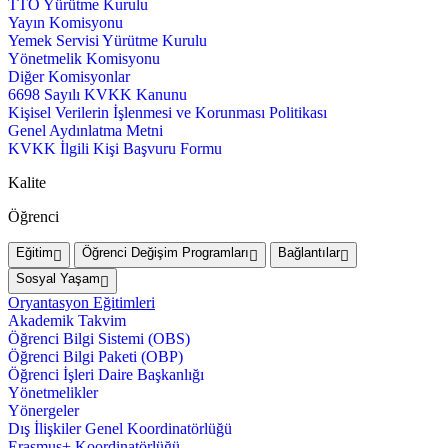
TTO Yürütme Kurulu
Yayın Komisyonu
Yemek Servisi Yürütme Kurulu
Yönetmelik Komisyonu
Diğer Komisyonlar
6698 Sayılı KVKK Kanunu
Kişisel Verilerin İşlenmesi ve Korunması Politikası
Genel Aydınlatma Metni
KVKK İlgili Kişi Başvuru Formu
Kalite
Öğrenci
Eğitim
Öğrenci Değişim Programları
Bağlantılar
Sosyal Yaşam
Oryantasyon Eğitimleri
Akademik Takvim
Öğrenci Bilgi Sistemi (OBS)
Öğrenci Bilgi Paketi (OBP)
Öğrenci İşleri Daire Başkanlığı
Yönetmelikler
Yönergeler
Dış İlişkiler Genel Koordinatörlüğü
Erasmus+ Koordinatörlüğü