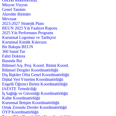
Önceki Rektörlerimiz
Misyon Vizyon
Genel Tanıtım
Akredite Birimler
Mevzuat
2023-2027 Stratejik Planı
BEUN 2025 Yılı Faaliyet Raporu
2025 Yılı Performans Programı
Kurumsal Logomuz ve Tarihçesi
Kurumsal Kimlik Kılavuzu
Bir Bakışta BEUN
360 Sanal Tur
Fahri Doktora
Basında Biz
Bilimsel Arş. Proj. Koord. Birimi Koord.
Bilimsel Dergiler Koordinatörlüğü
Dış İlişkiler Ofisi Genel Koordinatörlüğü
Dijital Veri Yönetim Koordinatörlüğü
Engelli Öğrenci Birimi Koordinatörlüğü
IAESTE Temsilciliği
İş Sağlığı ve Güvenliği Koordinatörlüğü
Kalite Koordinatörlüğü
Kurumsal İletişim Koordinatörlüğü
Ortak Zorunlu Dersler Koordinatörlüğü
ÖYP Koordinatörlüğü