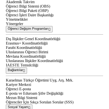
Akademik Takvim
Öğrenci Bilgi Sistemi (OBS)
Öğrenci Bilgi Paketi (OBP)
Öğrenci İşleri Daire Başkanlığı
Yönetmelikler
Yönergeler
Öğrenci Değişim Programları
Dış İlişkiler Genel Koordinatörlüğü
Erasmus+ Koordinatörlüğü
Farabi Koordinatörlüğü
Uluslararası Öğrenci Birimi
Mevlana Koordinatörlüğü
Uluslararası İlişkiler Koordinatörlüğü
IAESTE Temsilciliği
Bağlantılar
Karaelmas Türkçe Öğretimi Uyg. Arş. Mrk.
Kariyer Merkezi
Öğrenci E-posta
E-posta ve Eduroam Şifre Değişikliği
Mezun Bilgi Sistemi
Öğrenciler İçin Sıkça Sorulan Sorular (SSS)
Sosyal Yaşam