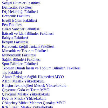
Sosyal Bilimler Enstitüsü
Denizcilik Fakültesi
Diş Hekimliği Fakültesi
Eczacılık Fakültesi
Ereğli Eğitim Fakültesi
Fen Fakültesi
Güzel Sanatlar Fakültesi
İktisadi ve İdari Bilimler Fakültesi
İlahiyat Fakültesi
İletişim Fakültesi
Karadeniz Ereğli Turizm Fakültesi
Mimarlık ve Tasarım Fakültesi
Mühendislik Fakültesi
Sağlık Bilimleri Fakültesi
Spor Bilimleri Fakültesi
Teoman Duralı İnsan ve Toplum Bilimleri Fakültesi
Tıp Fakültesi
Ahmet Erdoğan Sağlık Hizmetleri MYO
Alaplı Meslek Yüksekokulu
Bilişim Teknolojileri Meslek Yüksekokulu
Çaycuma Gıda ve Tarım MYO
Çaycuma Meslek Yüksekokulu
Devrek Meslek Yüksekokulu
Gökçebey Mithat Mehmet Çanakçı MYO
Kdz. Ereğli Meslek Yüksekokulu