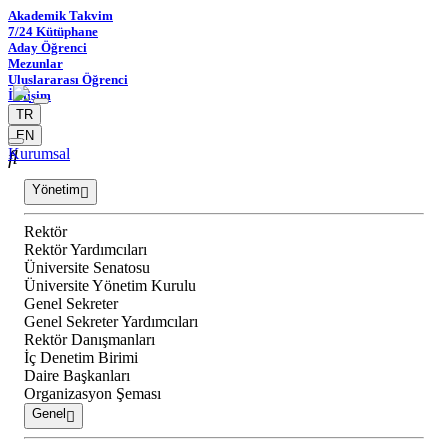
Akademik Takvim
7/24 Kütüphane
Aday Öğrenci
Mezunlar
Uluslararası Öğrenci
İletişim
TR
EN
Kurumsal
Yönetim
Rektör
Rektör Yardımcıları
Üniversite Senatosu
Üniversite Yönetim Kurulu
Genel Sekreter
Genel Sekreter Yardımcıları
Rektör Danışmanları
İç Denetim Birimi
Daire Başkanları
Organizasyon Şeması
Genel