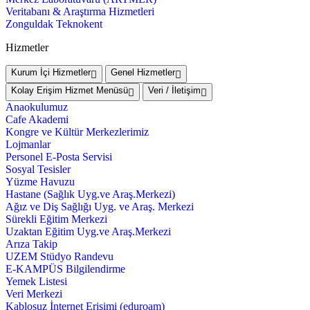
Veritabanı & Araştırma Hizmetleri
Zonguldak Teknokent
Hizmetler
Kurum İçi Hizmetler
Genel Hizmetler
Kolay Erişim Hizmet Menüsü
Veri / İletişim
Anaokulumuz
Cafe Akademi
Kongre ve Kültür Merkezlerimiz
Lojmanlar
Personel E-Posta Servisi
Sosyal Tesisler
Yüzme Havuzu
Hastane (Sağlık Uyg.ve Araş.Merkezi)
Ağız ve Diş Sağlığı Uyg. ve Araş. Merkezi
Sürekli Eğitim Merkezi
Uzaktan Eğitim Uyg.ve Araş.Merkezi
Arıza Takip
UZEM Stüdyo Randevu
E-KAMPÜS Bilgilendirme
Yemek Listesi
Veri Merkezi
Kablosuz İnternet Erişimi (eduroam)