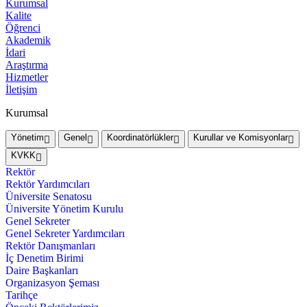
Kurumsal
Kalite
Öğrenci
Akademik
İdari
Araştırma
Hizmetler
İletişim
Kurumsal
Yönetim
Genel
Koordinatörlükler
Kurullar ve Komisyonlar
KVKK
Rektör
Rektör Yardımcıları
Üniversite Senatosu
Üniversite Yönetim Kurulu
Genel Sekreter
Genel Sekreter Yardımcıları
Rektör Danışmanları
İç Denetim Birimi
Daire Başkanları
Organizasyon Şeması
Tarihçe