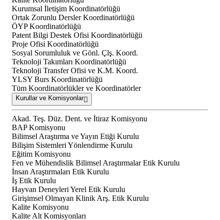
Kurumsal İletişim Koordinatörlüğü
Ortak Zorunlu Dersler Koordinatörlüğü
ÖYP Koordinatörlüğü
Patent Bilgi Destek Ofisi Koordinatörlüğü
Proje Ofisi Koordinatörlüğü
Sosyal Sorumluluk ve Gönl. Çlş. Koord.
Teknoloji Takımları Koordinatörlüğü
Teknoloji Transfer Ofisi ve K.M. Koord.
YLSY Burs Koordinatörlüğü
Tüm Koordinatörlükler ve Koordinatörler
Kurullar ve Komisyonlar
Akad. Teş. Düz. Dent. ve İtiraz Komisyonu
BAP Komisyonu
Bilimsel Araştırma ve Yayın Etiği Kurulu
Bilişim Sistemleri Yönlendirme Kurulu
Eğitim Komisyonu
Fen ve Mühendislik Bilimsel Araştırmalar Etik Kurulu
İnsan Araştırmaları Etik Kurulu
İş Etik Kurulu
Hayvan Deneyleri Yerel Etik Kurulu
Girişimsel Olmayan Klinik Arş. Etik Kurulu
Kalite Komisyonu
Kalite Alt Komisyonları