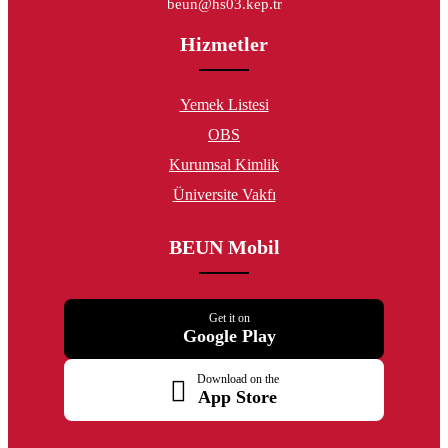
beun@hs03.kep.tr
Hizmetler
Yemek Listesi
OBS
Kurumsal Kimlik
Üniversite Vakfı
BEUN Mobil
Get it on
Google Play
Download on the
App Store