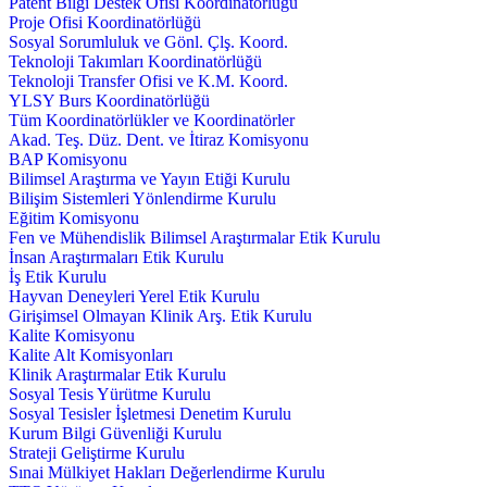
Patent Bilgi Destek Ofisi Koordinatörlüğü
Proje Ofisi Koordinatörlüğü
Sosyal Sorumluluk ve Gönl. Çlş. Koord.
Teknoloji Takımları Koordinatörlüğü
Teknoloji Transfer Ofisi ve K.M. Koord.
YLSY Burs Koordinatörlüğü
Tüm Koordinatörlükler ve Koordinatörler
Akad. Teş. Düz. Dent. ve İtiraz Komisyonu
BAP Komisyonu
Bilimsel Araştırma ve Yayın Etiği Kurulu
Bilişim Sistemleri Yönlendirme Kurulu
Eğitim Komisyonu
Fen ve Mühendislik Bilimsel Araştırmalar Etik Kurulu
İnsan Araştırmaları Etik Kurulu
İş Etik Kurulu
Hayvan Deneyleri Yerel Etik Kurulu
Girişimsel Olmayan Klinik Arş. Etik Kurulu
Kalite Komisyonu
Kalite Alt Komisyonları
Klinik Araştırmalar Etik Kurulu
Sosyal Tesis Yürütme Kurulu
Sosyal Tesisler İşletmesi Denetim Kurulu
Kurum Bilgi Güvenliği Kurulu
Strateji Geliştirme Kurulu
Sınai Mülkiyet Hakları Değerlendirme Kurulu