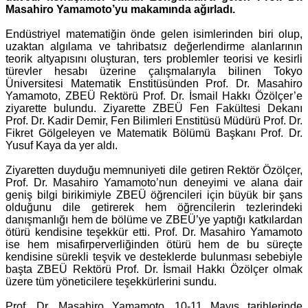
Masahiro Yamamoto’yu makamında ağırladı.
Endüstriyel matematiğin önde gelen isimlerinden biri olup,
uzaktan algılama ve tahribatsız değerlendirme alanlarının
teorik altyapısını oluşturan, ters problemler teorisi ve kesirli
türevler hesabı üzerine çalışmalarıyla bilinen Tokyo
Üniversitesi Matematik Enstitüsünden Prof. Dr. Masahiro
Yamamoto, ZBEÜ Rektörü Prof. Dr. İsmail Hakkı Özölçer’e
ziyarette bulundu. Ziyarette ZBEÜ Fen Fakültesi Dekanı
Prof. Dr. Kadir Demir, Fen Bilimleri Enstitüsü Müdürü Prof. Dr.
Fikret Gölgeleyen ve Matematik Bölümü Başkanı Prof. Dr.
Yusuf Kaya da yer aldı.
Ziyaretten duyduğu memnuniyeti dile getiren Rektör Özölçer,
Prof. Dr. Masahiro Yamamoto’nun deneyimi ve alana dair
geniş bilgi birikimiyle ZBEÜ öğrencileri için büyük bir şans
olduğunu dile getirerek hem öğrencilerin tezlerindeki
danışmanlığı hem de bölüme ve ZBEÜ’ye yaptığı katkılardan
ötürü kendisine teşekkür etti. Prof. Dr. Masahiro Yamamoto
ise hem misafirperverliğinden ötürü hem de bu süreçte
kendisine sürekli teşvik ve desteklerde bulunması sebebiyle
başta ZBEÜ Rektörü Prof. Dr. İsmail Hakkı Özölçer olmak
üzere tüm yöneticilere teşekkürlerini sundu.
Prof. Dr. Masahiro Yamamoto, 10-11 Mayıs tarihlerinde