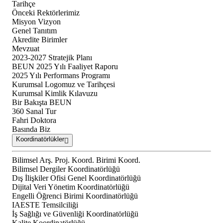
Tarihçe
Önceki Rektörlerimiz
Misyon Vizyon
Genel Tanıtım
Akredite Birimler
Mevzuat
2023-2027 Stratejik Planı
BEUN 2025 Yılı Faaliyet Raporu
2025 Yılı Performans Programı
Kurumsal Logomuz ve Tarihçesi
Kurumsal Kimlik Kılavuzu
Bir Bakışta BEUN
360 Sanal Tur
Fahri Doktora
Basında Biz
Koordinatörlükler
Bilimsel Arş. Proj. Koord. Birimi Koord.
Bilimsel Dergiler Koordinatörlüğü
Dış İlişkiler Ofisi Genel Koordinatörlüğü
Dijital Veri Yönetim Koordinatörlüğü
Engelli Öğrenci Birimi Koordinatörlüğü
IAESTE Temsilciliği
İş Sağlığı ve Güvenliği Koordinatörlüğü
Kalite Koordinatörlüğü