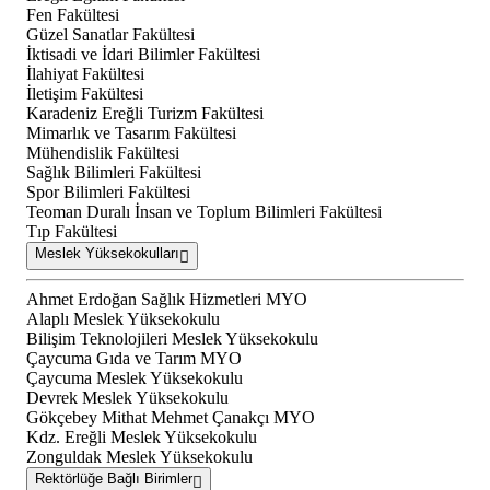
Fen Fakültesi
Güzel Sanatlar Fakültesi
İktisadi ve İdari Bilimler Fakültesi
İlahiyat Fakültesi
İletişim Fakültesi
Karadeniz Ereğli Turizm Fakültesi
Mimarlık ve Tasarım Fakültesi
Mühendislik Fakültesi
Sağlık Bilimleri Fakültesi
Spor Bilimleri Fakültesi
Teoman Duralı İnsan ve Toplum Bilimleri Fakültesi
Tıp Fakültesi
Meslek Yüksekokulları
Ahmet Erdoğan Sağlık Hizmetleri MYO
Alaplı Meslek Yüksekokulu
Bilişim Teknolojileri Meslek Yüksekokulu
Çaycuma Gıda ve Tarım MYO
Çaycuma Meslek Yüksekokulu
Devrek Meslek Yüksekokulu
Gökçebey Mithat Mehmet Çanakçı MYO
Kdz. Ereğli Meslek Yüksekokulu
Zonguldak Meslek Yüksekokulu
Rektörlüğe Bağlı Birimler