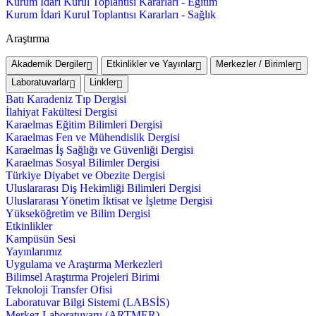
Kurum İdari Kurul Toplantısı Kararları - Eğitim
Kurum İdari Kurul Toplantısı Kararları - Sağlık
Araştırma
Akademik Dergiler
Etkinlikler ve Yayınlar
Merkezler / Birimler
Laboratuvarlar
Linkler
Batı Karadeniz Tıp Dergisi
İlahiyat Fakültesi Dergisi
Karaelmas Eğitim Bilimleri Dergisi
Karaelmas Fen ve Mühendislik Dergisi
Karaelmas İş Sağlığı ve Güvenliği Dergisi
Karaelmas Sosyal Bilimler Dergisi
Türkiye Diyabet ve Obezite Dergisi
Uluslararası Diş Hekimliği Bilimleri Dergisi
Uluslararası Yönetim İktisat ve İşletme Dergisi
Yükseköğretim ve Bilim Dergisi
Etkinlikler
Kampüsün Sesi
Yayınlarımız
Uygulama ve Araştırma Merkezleri
Bilimsel Araştırma Projeleri Birimi
Teknoloji Transfer Ofisi
Laboratuvar Bilgi Sistemi (LABSİS)
Merkez Laboratuvaru (ARTMER)