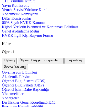
TTO Yürütme Kurulu
Yayın Komisyonu
Yemek Servisi Yürütme Kurulu
Yönetmelik Komisyonu
Diğer Komisyonlar
6698 Sayılı KVKK Kanunu
Kişisel Verilerin İşlenmesi ve Korunması Politikası
Genel Aydınlatma Metni
KVKK İlgili Kişi Başvuru Formu
Kalite
Öğrenci
Eğitim
Öğrenci Değişim Programları
Bağlantılar
Sosyal Yaşam
Oryantasyon Eğitimleri
Akademik Takvim
Öğrenci Bilgi Sistemi (OBS)
Öğrenci Bilgi Paketi (OBP)
Öğrenci İşleri Daire Başkanlığı
Yönetmelikler
Yönergeler
Dış İlişkiler Genel Koordinatörlüğü
Erasmus+ Koordinatörlüğü