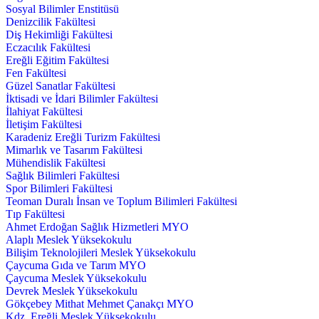
Sosyal Bilimler Enstitüsü
Denizcilik Fakültesi
Diş Hekimliği Fakültesi
Eczacılık Fakültesi
Ereğli Eğitim Fakültesi
Fen Fakültesi
Güzel Sanatlar Fakültesi
İktisadi ve İdari Bilimler Fakültesi
İlahiyat Fakültesi
İletişim Fakültesi
Karadeniz Ereğli Turizm Fakültesi
Mimarlık ve Tasarım Fakültesi
Mühendislik Fakültesi
Sağlık Bilimleri Fakültesi
Spor Bilimleri Fakültesi
Teoman Duralı İnsan ve Toplum Bilimleri Fakültesi
Tıp Fakültesi
Ahmet Erdoğan Sağlık Hizmetleri MYO
Alaplı Meslek Yüksekokulu
Bilişim Teknolojileri Meslek Yüksekokulu
Çaycuma Gıda ve Tarım MYO
Çaycuma Meslek Yüksekokulu
Devrek Meslek Yüksekokulu
Gökçebey Mithat Mehmet Çanakçı MYO
Kdz. Ereğli Meslek Yüksekokulu