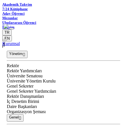
Akademik Takvim
7/24 Kütüphane
Aday Öğrenci
Mezunlar
Uluslararası Öğrenci
İletişim
TR
EN
Kurumsal
Yönetim
Rektör
Rektör Yardımcıları
Üniversite Senatosu
Üniversite Yönetim Kurulu
Genel Sekreter
Genel Sekreter Yardımcıları
Rektör Danışmanları
İç Denetim Birimi
Daire Başkanları
Organizasyon Şeması
Genel