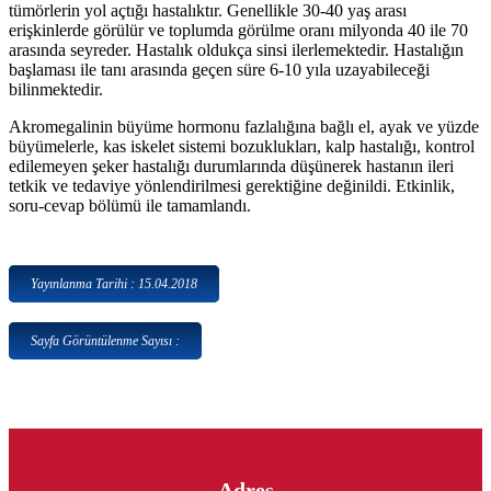
tümörlerin yol açtığı hastalıktır. Genellikle 30-40 yaş arası
erişkinlerde görülür ve toplumda görülme oranı milyonda 40 ile 70
arasında seyreder. Hastalık oldukça sinsi ilerlemektedir. Hastalığın
başlaması ile tanı arasında geçen süre 6-10 yıla uzayabileceği
bilinmektedir.
Akromegalinin büyüme hormonu fazlalığına bağlı el, ayak ve yüzde
büyümelerle, kas iskelet sistemi bozuklukları, kalp hastalığı, kontrol
edilemeyen şeker hastalığı durumlarında düşünerek hastanın ileri
tetkik ve tedaviye yönlendirilmesi gerektiğine değinildi. Etkinlik,
soru-cevap bölümü ile tamamlandı.
Yayınlanma Tarihi : 15.04.2018
Sayfa Görüntülenme Sayısı :
Adres