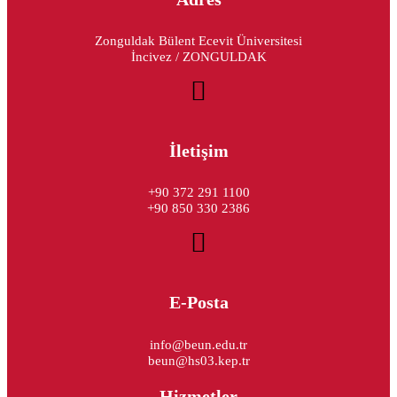
Zonguldak Bülent Ecevit Üniversitesi
İncivez / ZONGULDAK
İletişim
+90 372 291 1100
+90 850 330 2386
E-Posta
info@beun.edu.tr
beun@hs03.kep.tr
Hizmetler