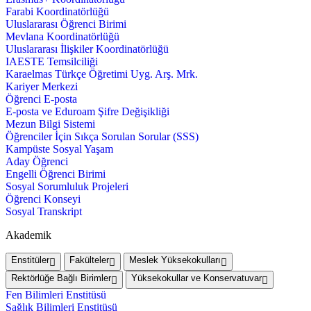
Farabi Koordinatörlüğü
Uluslararası Öğrenci Birimi
Mevlana Koordinatörlüğü
Uluslararası İlişkiler Koordinatörlüğü
IAESTE Temsilciliği
Karaelmas Türkçe Öğretimi Uyg. Arş. Mrk.
Kariyer Merkezi
Öğrenci E-posta
E-posta ve Eduroam Şifre Değişikliği
Mezun Bilgi Sistemi
Öğrenciler İçin Sıkça Sorulan Sorular (SSS)
Kampüste Sosyal Yaşam
Aday Öğrenci
Engelli Öğrenci Birimi
Sosyal Sorumluluk Projeleri
Öğrenci Konseyi
Sosyal Transkript
Akademik
Enstitüler
Fakülteler
Meslek Yüksekokulları
Rektörlüğe Bağlı Birimler
Yüksekokullar ve Konservatuvar
Fen Bilimleri Enstitüsü
Sağlık Bilimleri Enstitüsü