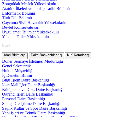
Zonguldak Meslek Yüksekokulu
Atatürk İlkeleri ve İnkılâp Tarihi Bölümü
Enformatik Bölümü
Türk Dili Bölümü
Çaycuma Sivil Havacılık Yüksekokulu
Devlet Konservatuvarı
Uygulamalı Bilimler Yüksekokulu
Yabancı Diller Yüksekokulu
İdari
İdari Birimler
Daire Başkanlıkları
KİK Kararları
Döner Sermaye İşletmesi Müdürlüğü
Genel Sekreterlik
Hukuk Müşavirliği
İç Denetim Birimi
Bilgi İşlem Daire Başkanlığı
İdari Mali İşler Daire Başkanlığı
Kütüphane ve Dok. Daire Başkanlığı
Öğrenci İşleri Daire Başkanlığı
Personel Daire Başkanlığı
Strateji Geliştirme Daire Başkanlığı
Sağlık Kültür ve Spor Daire Başkanlığı
Yapı İşleri ve Teknik Daire Başkanlığı