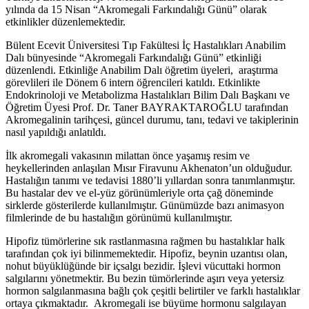
yılında da 15 Nisan “Akromegali Farkındalığı Günü” olarak
etkinlikler düzenlemektedir.
Bülent Ecevit Üniversitesi Tıp Fakültesi İç Hastalıkları Anabilim
Dalı bünyesinde “Akromegali Farkındalığı Günü” etkinliği
düzenlendi. Etkinliğe Anabilim Dalı öğretim üyeleri, araştırma
görevlileri ile Dönem 6 intern öğrencileri katıldı. Etkinlikte
Endokrinoloji ve Metabolizma Hastalıkları Bilim Dalı Başkanı ve
Öğretim Üyesi Prof. Dr. Taner BAYRAKTAROĞLU tarafından
Akromegalinin tarihçesi, güncel durumu, tanı, tedavi ve takiplerinin
nasıl yapıldığı anlatıldı.
İlk akromegali vakasının milattan önce yaşamış resim ve
heykellerinden anlaşılan Mısır Firavunu Akhenaton’un olduğudur.
Hastalığın tanımı ve tedavisi 1880’li yıllardan sonra tanımlanmıştır.
Bu hastalar dev ve el-yüz görünümleriyle orta çağ döneminde
sirklerde gösterilerde kullanılmıştır. Günümüzde bazı animasyon
filmlerinde de bu hastalığın görünümü kullanılmıştır.
Hipofiz tümörlerine sık rastlanmasına rağmen bu hastalıklar halk
tarafından çok iyi bilinmemektedir. Hipofiz, beynin uzantısı olan,
nohut büyüklüğünde bir içsalgı bezidir. İşlevi vücuttaki hormon
salgılarını yönetmektir. Bu bezin tümörlerinde aşırı veya yetersiz
hormon salgılanmasına bağlı çok çeşitli belirtiler ve farklı hastalıklar
ortaya çıkmaktadır. Akromegali
ise büyüme hormonu salgılayan