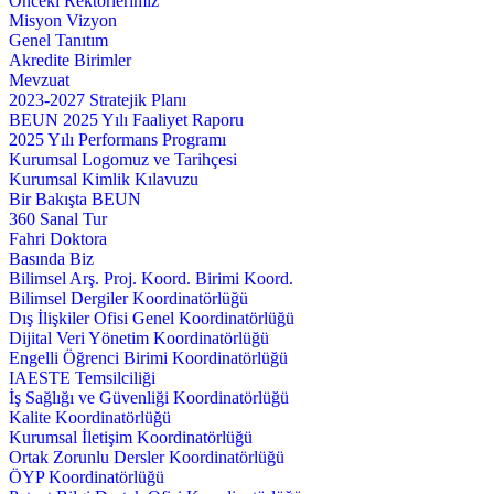
Önceki Rektörlerimiz
Misyon Vizyon
Genel Tanıtım
Akredite Birimler
Mevzuat
2023-2027 Stratejik Planı
BEUN 2025 Yılı Faaliyet Raporu
2025 Yılı Performans Programı
Kurumsal Logomuz ve Tarihçesi
Kurumsal Kimlik Kılavuzu
Bir Bakışta BEUN
360 Sanal Tur
Fahri Doktora
Basında Biz
Bilimsel Arş. Proj. Koord. Birimi Koord.
Bilimsel Dergiler Koordinatörlüğü
Dış İlişkiler Ofisi Genel Koordinatörlüğü
Dijital Veri Yönetim Koordinatörlüğü
Engelli Öğrenci Birimi Koordinatörlüğü
IAESTE Temsilciliği
İş Sağlığı ve Güvenliği Koordinatörlüğü
Kalite Koordinatörlüğü
Kurumsal İletişim Koordinatörlüğü
Ortak Zorunlu Dersler Koordinatörlüğü
ÖYP Koordinatörlüğü