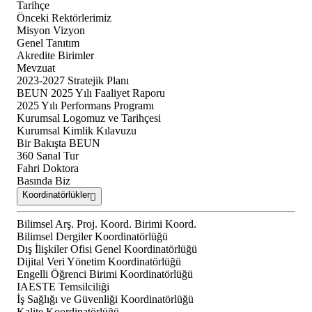
Tarihçe
Önceki Rektörlerimiz
Misyon Vizyon
Genel Tanıtım
Akredite Birimler
Mevzuat
2023-2027 Stratejik Planı
BEUN 2025 Yılı Faaliyet Raporu
2025 Yılı Performans Programı
Kurumsal Logomuz ve Tarihçesi
Kurumsal Kimlik Kılavuzu
Bir Bakışta BEUN
360 Sanal Tur
Fahri Doktora
Basında Biz
Koordinatörlükler
Bilimsel Arş. Proj. Koord. Birimi Koord.
Bilimsel Dergiler Koordinatörlüğü
Dış İlişkiler Ofisi Genel Koordinatörlüğü
Dijital Veri Yönetim Koordinatörlüğü
Engelli Öğrenci Birimi Koordinatörlüğü
IAESTE Temsilciliği
İş Sağlığı ve Güvenliği Koordinatörlüğü
Kalite Koordinatörlüğü