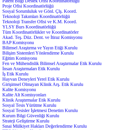
Patent Bilgi Destek Ofisi Koordinatörlüğü
Proje Ofisi Koordinatörlüğü
Sosyal Sorumluluk ve Gönl. Çlş. Koord.
Teknoloji Takımları Koordinatörlüğü
Teknoloji Transfer Ofisi ve K.M. Koord.
YLSY Burs Koordinatörlüğü
Tüm Koordinatörlükler ve Koordinatörler
Akad. Teş. Düz. Dent. ve İtiraz Komisyonu
BAP Komisyonu
Bilimsel Araştırma ve Yayın Etiği Kurulu
Bilişim Sistemleri Yönlendirme Kurulu
Eğitim Komisyonu
Fen ve Mühendislik Bilimsel Araştırmalar Etik Kurulu
İnsan Araştırmaları Etik Kurulu
İş Etik Kurulu
Hayvan Deneyleri Yerel Etik Kurulu
Girişimsel Olmayan Klinik Arş. Etik Kurulu
Kalite Komisyonu
Kalite Alt Komisyonları
Klinik Araştırmalar Etik Kurulu
Sosyal Tesis Yürütme Kurulu
Sosyal Tesisler İşletmesi Denetim Kurulu
Kurum Bilgi Güvenliği Kurulu
Strateji Geliştirme Kurulu
Sınai Mülkiyet Hakları Değerlendirme Kurulu