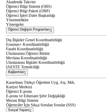
Akademik Takvim
Öğrenci Bilgi Sistemi (OBS)
Öğrenci Bilgi Paketi (OBP)
Öğrenci İşleri Daire Başkanlığı
Yönetmelikler
Yönergeler
Öğrenci Değişim Programları
Dış İlişkiler Genel Koordinatörlüğü
Erasmus+ Koordinatörlüğü
Farabi Koordinatörlüğü
Uluslararası Öğrenci Birimi
Mevlana Koordinatörlüğü
Uluslararası İlişkiler Koordinatörlüğü
IAESTE Temsilciliği
Bağlantılar
Karaelmas Türkçe Öğretimi Uyg. Arş. Mrk.
Kariyer Merkezi
Öğrenci E-posta
E-posta ve Eduroam Şifre Değişikliği
Mezun Bilgi Sistemi
Öğrenciler İçin Sıkça Sorulan Sorular (SSS)
Sosyal Yaşam