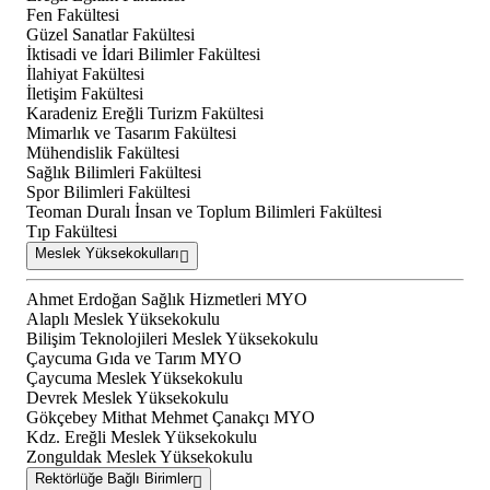
Fen Fakültesi
Güzel Sanatlar Fakültesi
İktisadi ve İdari Bilimler Fakültesi
İlahiyat Fakültesi
İletişim Fakültesi
Karadeniz Ereğli Turizm Fakültesi
Mimarlık ve Tasarım Fakültesi
Mühendislik Fakültesi
Sağlık Bilimleri Fakültesi
Spor Bilimleri Fakültesi
Teoman Duralı İnsan ve Toplum Bilimleri Fakültesi
Tıp Fakültesi
Meslek Yüksekokulları
Ahmet Erdoğan Sağlık Hizmetleri MYO
Alaplı Meslek Yüksekokulu
Bilişim Teknolojileri Meslek Yüksekokulu
Çaycuma Gıda ve Tarım MYO
Çaycuma Meslek Yüksekokulu
Devrek Meslek Yüksekokulu
Gökçebey Mithat Mehmet Çanakçı MYO
Kdz. Ereğli Meslek Yüksekokulu
Zonguldak Meslek Yüksekokulu
Rektörlüğe Bağlı Birimler