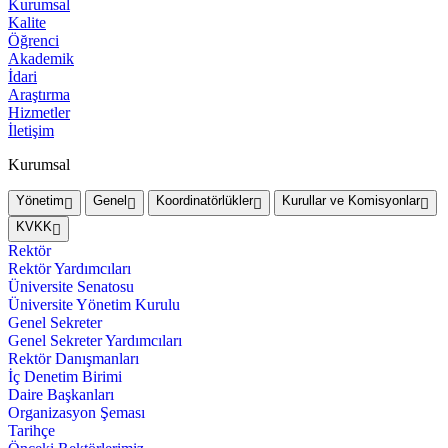
Kurumsal
Kalite
Öğrenci
Akademik
İdari
Araştırma
Hizmetler
İletişim
Kurumsal
Yönetim
Genel
Koordinatörlükler
Kurullar ve Komisyonlar
KVKK
Rektör
Rektör Yardımcıları
Üniversite Senatosu
Üniversite Yönetim Kurulu
Genel Sekreter
Genel Sekreter Yardımcıları
Rektör Danışmanları
İç Denetim Birimi
Daire Başkanları
Organizasyon Şeması
Tarihçe