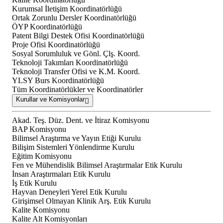
Kurumsal İletişim Koordinatörlüğü
Ortak Zorunlu Dersler Koordinatörlüğü
ÖYP Koordinatörlüğü
Patent Bilgi Destek Ofisi Koordinatörlüğü
Proje Ofisi Koordinatörlüğü
Sosyal Sorumluluk ve Gönl. Çlş. Koord.
Teknoloji Takımları Koordinatörlüğü
Teknoloji Transfer Ofisi ve K.M. Koord.
YLSY Burs Koordinatörlüğü
Tüm Koordinatörlükler ve Koordinatörler
Kurullar ve Komisyonlar
Akad. Teş. Düz. Dent. ve İtiraz Komisyonu
BAP Komisyonu
Bilimsel Araştırma ve Yayın Etiği Kurulu
Bilişim Sistemleri Yönlendirme Kurulu
Eğitim Komisyonu
Fen ve Mühendislik Bilimsel Araştırmalar Etik Kurulu
İnsan Araştırmaları Etik Kurulu
İş Etik Kurulu
Hayvan Deneyleri Yerel Etik Kurulu
Girişimsel Olmayan Klinik Arş. Etik Kurulu
Kalite Komisyonu
Kalite Alt Komisyonları