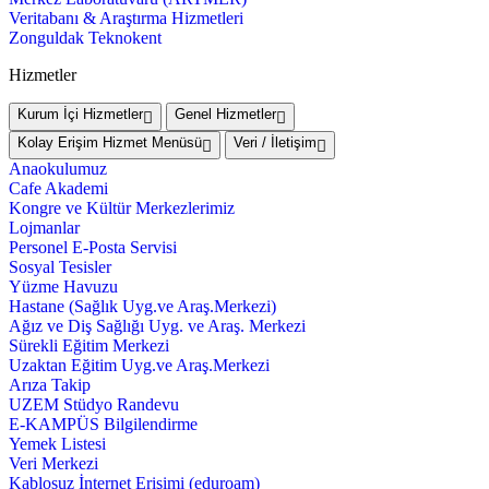
Veritabanı & Araştırma Hizmetleri
Zonguldak Teknokent
Hizmetler
Kurum İçi Hizmetler
Genel Hizmetler
Kolay Erişim Hizmet Menüsü
Veri / İletişim
Anaokulumuz
Cafe Akademi
Kongre ve Kültür Merkezlerimiz
Lojmanlar
Personel E-Posta Servisi
Sosyal Tesisler
Yüzme Havuzu
Hastane (Sağlık Uyg.ve Araş.Merkezi)
Ağız ve Diş Sağlığı Uyg. ve Araş. Merkezi
Sürekli Eğitim Merkezi
Uzaktan Eğitim Uyg.ve Araş.Merkezi
Arıza Takip
UZEM Stüdyo Randevu
E-KAMPÜS Bilgilendirme
Yemek Listesi
Veri Merkezi
Kablosuz İnternet Erişimi (eduroam)