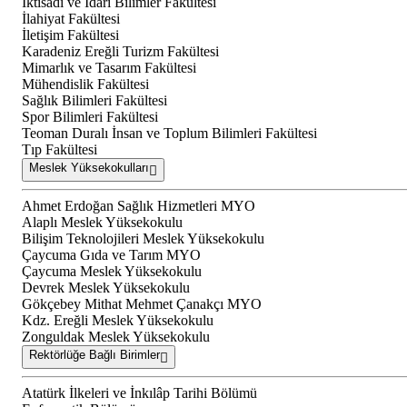
İktisadi ve İdari Bilimler Fakültesi
İlahiyat Fakültesi
İletişim Fakültesi
Karadeniz Ereğli Turizm Fakültesi
Mimarlık ve Tasarım Fakültesi
Mühendislik Fakültesi
Sağlık Bilimleri Fakültesi
Spor Bilimleri Fakültesi
Teoman Duralı İnsan ve Toplum Bilimleri Fakültesi
Tıp Fakültesi
Meslek Yüksekokulları
Ahmet Erdoğan Sağlık Hizmetleri MYO
Alaplı Meslek Yüksekokulu
Bilişim Teknolojileri Meslek Yüksekokulu
Çaycuma Gıda ve Tarım MYO
Çaycuma Meslek Yüksekokulu
Devrek Meslek Yüksekokulu
Gökçebey Mithat Mehmet Çanakçı MYO
Kdz. Ereğli Meslek Yüksekokulu
Zonguldak Meslek Yüksekokulu
Rektörlüğe Bağlı Birimler
Atatürk İlkeleri ve İnkılâp Tarihi Bölümü