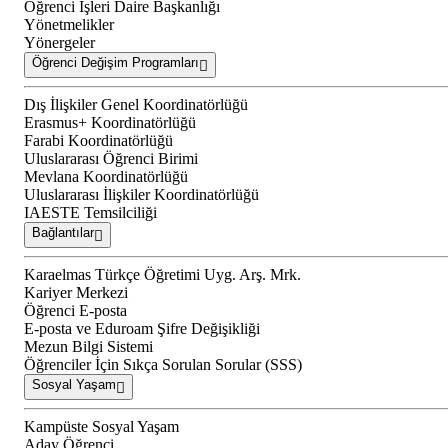
Öğrenci İşleri Daire Başkanlığı
Yönetmelikler
Yönergeler
Öğrenci Değişim Programları
Dış İlişkiler Genel Koordinatörlüğü
Erasmus+ Koordinatörlüğü
Farabi Koordinatörlüğü
Uluslararası Öğrenci Birimi
Mevlana Koordinatörlüğü
Uluslararası İlişkiler Koordinatörlüğü
IAESTE Temsilciliği
Bağlantılar
Karaelmas Türkçe Öğretimi Uyg. Arş. Mrk.
Kariyer Merkezi
Öğrenci E-posta
E-posta ve Eduroam Şifre Değişikliği
Mezun Bilgi Sistemi
Öğrenciler İçin Sıkça Sorulan Sorular (SSS)
Sosyal Yaşam
Kampüste Sosyal Yaşam
Aday Öğrenci