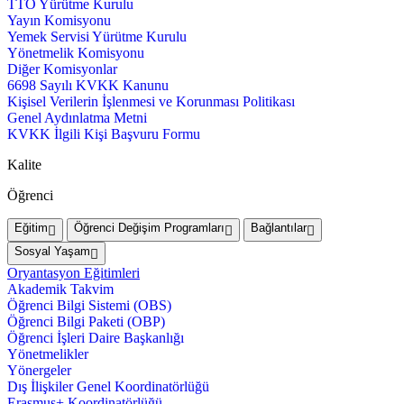
TTO Yürütme Kurulu
Yayın Komisyonu
Yemek Servisi Yürütme Kurulu
Yönetmelik Komisyonu
Diğer Komisyonlar
6698 Sayılı KVKK Kanunu
Kişisel Verilerin İşlenmesi ve Korunması Politikası
Genel Aydınlatma Metni
KVKK İlgili Kişi Başvuru Formu
Kalite
Öğrenci
Eğitim
Öğrenci Değişim Programları
Bağlantılar
Sosyal Yaşam
Oryantasyon Eğitimleri
Akademik Takvim
Öğrenci Bilgi Sistemi (OBS)
Öğrenci Bilgi Paketi (OBP)
Öğrenci İşleri Daire Başkanlığı
Yönetmelikler
Yönergeler
Dış İlişkiler Genel Koordinatörlüğü
Erasmus+ Koordinatörlüğü