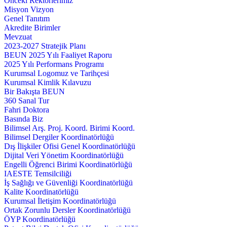
Önceki Rektörlerimiz
Misyon Vizyon
Genel Tanıtım
Akredite Birimler
Mevzuat
2023-2027 Stratejik Planı
BEUN 2025 Yılı Faaliyet Raporu
2025 Yılı Performans Programı
Kurumsal Logomuz ve Tarihçesi
Kurumsal Kimlik Kılavuzu
Bir Bakışta BEUN
360 Sanal Tur
Fahri Doktora
Basında Biz
Bilimsel Arş. Proj. Koord. Birimi Koord.
Bilimsel Dergiler Koordinatörlüğü
Dış İlişkiler Ofisi Genel Koordinatörlüğü
Dijital Veri Yönetim Koordinatörlüğü
Engelli Öğrenci Birimi Koordinatörlüğü
IAESTE Temsilciliği
İş Sağlığı ve Güvenliği Koordinatörlüğü
Kalite Koordinatörlüğü
Kurumsal İletişim Koordinatörlüğü
Ortak Zorunlu Dersler Koordinatörlüğü
ÖYP Koordinatörlüğü