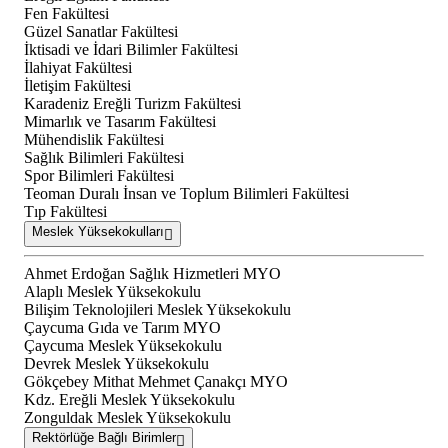
Fen Fakültesi
Güzel Sanatlar Fakültesi
İktisadi ve İdari Bilimler Fakültesi
İlahiyat Fakültesi
İletişim Fakültesi
Karadeniz Ereğli Turizm Fakültesi
Mimarlık ve Tasarım Fakültesi
Mühendislik Fakültesi
Sağlık Bilimleri Fakültesi
Spor Bilimleri Fakültesi
Teoman Duralı İnsan ve Toplum Bilimleri Fakültesi
Tıp Fakültesi
Meslek Yüksekokulları
Ahmet Erdoğan Sağlık Hizmetleri MYO
Alaplı Meslek Yüksekokulu
Bilişim Teknolojileri Meslek Yüksekokulu
Çaycuma Gıda ve Tarım MYO
Çaycuma Meslek Yüksekokulu
Devrek Meslek Yüksekokulu
Gökçebey Mithat Mehmet Çanakçı MYO
Kdz. Ereğli Meslek Yüksekokulu
Zonguldak Meslek Yüksekokulu
Rektörlüğe Bağlı Birimler