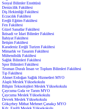
Sosyal Bilimler Enstitüsü
Denizcilik Fakültesi
Diş Hekimliği Fakültesi
Eczacılık Fakültesi
Ereğli Eğitim Fakültesi
Fen Fakültesi
Güzel Sanatlar Fakültesi
İktisadi ve İdari Bilimler Fakültesi
İlahiyat Fakültesi
İletişim Fakültesi
Karadeniz Ereğli Turizm Fakültesi
Mimarlık ve Tasarım Fakültesi
Mühendislik Fakültesi
Sağlık Bilimleri Fakültesi
Spor Bilimleri Fakültesi
Teoman Duralı İnsan ve Toplum Bilimleri Fakültesi
Tıp Fakültesi
Ahmet Erdoğan Sağlık Hizmetleri MYO
Alaplı Meslek Yüksekokulu
Bilişim Teknolojileri Meslek Yüksekokulu
Çaycuma Gıda ve Tarım MYO
Çaycuma Meslek Yüksekokulu
Devrek Meslek Yüksekokulu
Gökçebey Mithat Mehmet Çanakçı MYO
Kdz. Ereğli Meslek Yüksekokulu