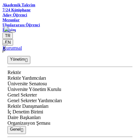
Akademik Takvim
7/24 Kütüphane
Aday Öğrenci
Mezunlar
Uluslararası Öğrenci
İletişim
TR
EN
Kurumsal
Yönetim
Rektör
Rektör Yardımcıları
Üniversite Senatosu
Üniversite Yönetim Kurulu
Genel Sekreter
Genel Sekreter Yardımcıları
Rektör Danışmanları
İç Denetim Birimi
Daire Başkanları
Organizasyon Şeması
Genel