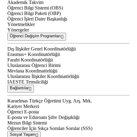
Akademik Takvim
Öğrenci Bilgi Sistemi (OBS)
Öğrenci Bilgi Paketi (OBP)
Öğrenci İşleri Daire Başkanlığı
Yönetmelikler
Yönergeler
Öğrenci Değişim Programları
Dış İlişkiler Genel Koordinatörlüğü
Erasmus+ Koordinatörlüğü
Farabi Koordinatörlüğü
Uluslararası Öğrenci Birimi
Mevlana Koordinatörlüğü
Uluslararası İlişkiler Koordinatörlüğü
IAESTE Temsilciliği
Bağlantılar
Karaelmas Türkçe Öğretimi Uyg. Arş. Mrk.
Kariyer Merkezi
Öğrenci E-posta
E-posta ve Eduroam Şifre Değişikliği
Mezun Bilgi Sistemi
Öğrenciler İçin Sıkça Sorulan Sorular (SSS)
Sosyal Yaşam