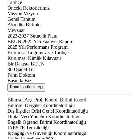
Tarihçe
Önceki Rektörlerimiz
Misyon Vizyon
Genel Tanıtım
Akredite Birimler
Mevzuat
2023-2027 Stratejik Planı
BEUN 2025 Yılı Faaliyet Raporu
2025 Yılı Performans Programı
Kurumsal Logomuz ve Tarihçesi
Kurumsal Kimlik Kılavuzu
Bir Bakışta BEUN
360 Sanal Tur
Fahri Doktora
Basında Biz
Koordinatörlükler
Bilimsel Arş. Proj. Koord. Birimi Koord.
Bilimsel Dergiler Koordinatörlüğü
Dış İlişkiler Ofisi Genel Koordinatörlüğü
Dijital Veri Yönetim Koordinatörlüğü
Engelli Öğrenci Birimi Koordinatörlüğü
IAESTE Temsilciliği
İş Sağlığı ve Güvenliği Koordinatörlüğü
Kalite Koordinatörlüğü