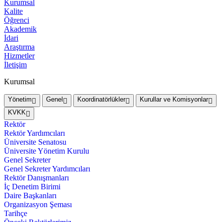
Kurumsal
Kalite
Öğrenci
Akademik
İdari
Araştırma
Hizmetler
İletişim
Kurumsal
Yönetim
Genel
Koordinatörlükler
Kurullar ve Komisyonlar
KVKK
Rektör
Rektör Yardımcıları
Üniversite Senatosu
Üniversite Yönetim Kurulu
Genel Sekreter
Genel Sekreter Yardımcıları
Rektör Danışmanları
İç Denetim Birimi
Daire Başkanları
Organizasyon Şeması
Tarihçe