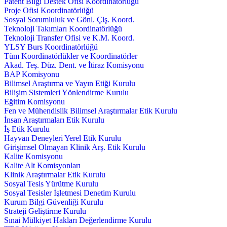
Patent Bilgi Destek Ofisi Koordinatörlüğü
Proje Ofisi Koordinatörlüğü
Sosyal Sorumluluk ve Gönl. Çlş. Koord.
Teknoloji Takımları Koordinatörlüğü
Teknoloji Transfer Ofisi ve K.M. Koord.
YLSY Burs Koordinatörlüğü
Tüm Koordinatörlükler ve Koordinatörler
Akad. Teş. Düz. Dent. ve İtiraz Komisyonu
BAP Komisyonu
Bilimsel Araştırma ve Yayın Etiği Kurulu
Bilişim Sistemleri Yönlendirme Kurulu
Eğitim Komisyonu
Fen ve Mühendislik Bilimsel Araştırmalar Etik Kurulu
İnsan Araştırmaları Etik Kurulu
İş Etik Kurulu
Hayvan Deneyleri Yerel Etik Kurulu
Girişimsel Olmayan Klinik Arş. Etik Kurulu
Kalite Komisyonu
Kalite Alt Komisyonları
Klinik Araştırmalar Etik Kurulu
Sosyal Tesis Yürütme Kurulu
Sosyal Tesisler İşletmesi Denetim Kurulu
Kurum Bilgi Güvenliği Kurulu
Strateji Geliştirme Kurulu
Sınai Mülkiyet Hakları Değerlendirme Kurulu