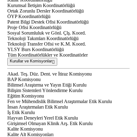
Kurumsal İletişim Koordinatörlüğü
Ortak Zorunlu Dersler Koordinatörlüğü
ÖYP Koordinatörlüğü
Patent Bilgi Destek Ofisi Koordinatörlüğü
Proje Ofisi Koordinatörlüğü
Sosyal Sorumluluk ve Gönl. Çlş. Koord.
Teknoloji Takımları Koordinatörlüğü
Teknoloji Transfer Ofisi ve K.M. Koord.
YLSY Burs Koordinatörlüğü
Tüm Koordinatörlükler ve Koordinatörler
Kurullar ve Komisyonlar
Akad. Teş. Düz. Dent. ve İtiraz Komisyonu
BAP Komisyonu
Bilimsel Araştırma ve Yayın Etiği Kurulu
Bilişim Sistemleri Yönlendirme Kurulu
Eğitim Komisyonu
Fen ve Mühendislik Bilimsel Araştırmalar Etik Kurulu
İnsan Araştırmaları Etik Kurulu
İş Etik Kurulu
Hayvan Deneyleri Yerel Etik Kurulu
Girişimsel Olmayan Klinik Arş. Etik Kurulu
Kalite Komisyonu
Kalite Alt Komisyonları