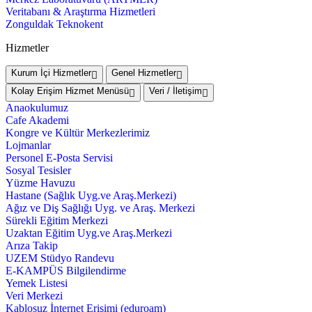
Veritabanı & Araştırma Hizmetleri
Zonguldak Teknokent
Hizmetler
Kurum İçi Hizmetler
Genel Hizmetler
Kolay Erişim Hizmet Menüsü
Veri / İletişim
Anaokulumuz
Cafe Akademi
Kongre ve Kültür Merkezlerimiz
Lojmanlar
Personel E-Posta Servisi
Sosyal Tesisler
Yüzme Havuzu
Hastane (Sağlık Uyg.ve Araş.Merkezi)
Ağız ve Diş Sağlığı Uyg. ve Araş. Merkezi
Sürekli Eğitim Merkezi
Uzaktan Eğitim Uyg.ve Araş.Merkezi
Arıza Takip
UZEM Stüdyo Randevu
E-KAMPÜS Bilgilendirme
Yemek Listesi
Veri Merkezi
Kablosuz İnternet Erişimi (eduroam)