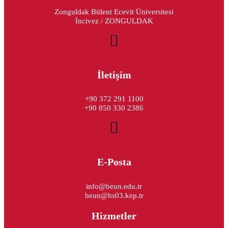
Zonguldak Bülent Ecevit Üniversitesi
İncivez / ZONGULDAK
İletişim
+90 372 291 1100
+90 850 330 2386
E-Posta
info@beun.edu.tr
beun@hs03.kep.tr
Hizmetler