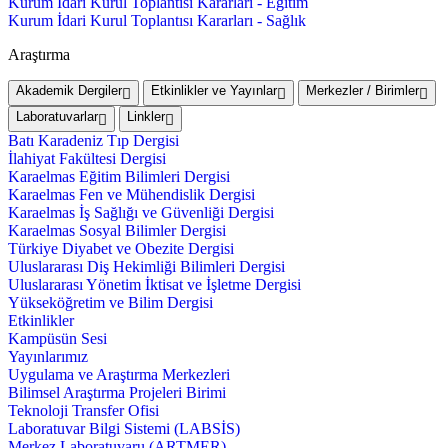
Kurum İdari Kurul Toplantısı Kararları - Eğitim
Kurum İdari Kurul Toplantısı Kararları - Sağlık
Araştırma
Akademik Dergiler
Etkinlikler ve Yayınlar
Merkezler / Birimler
Laboratuvarlar
Linkler
Batı Karadeniz Tıp Dergisi
İlahiyat Fakültesi Dergisi
Karaelmas Eğitim Bilimleri Dergisi
Karaelmas Fen ve Mühendislik Dergisi
Karaelmas İş Sağlığı ve Güvenliği Dergisi
Karaelmas Sosyal Bilimler Dergisi
Türkiye Diyabet ve Obezite Dergisi
Uluslararası Diş Hekimliği Bilimleri Dergisi
Uluslararası Yönetim İktisat ve İşletme Dergisi
Yükseköğretim ve Bilim Dergisi
Etkinlikler
Kampüsün Sesi
Yayınlarımız
Uygulama ve Araştırma Merkezleri
Bilimsel Araştırma Projeleri Birimi
Teknoloji Transfer Ofisi
Laboratuvar Bilgi Sistemi (LABSİS)
Merkez Laboratuvaru (ARTMER)