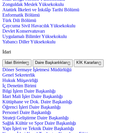
Zonguldak Meslek Yüksekokulu
Atatürk İlkeleri ve İnkılâp Tarihi Bölümü
Enformatik Bölümü
Türk Dili Bölümü
Çaycuma Sivil Havacılık Yüksekokulu
Devlet Konservatuvarı
Uygulamalı Bilimler Yüksekokulu
Yabancı Diller Yüksekokulu
İdari
İdari Birimler
Daire Başkanlıkları
KİK Kararları
Döner Sermaye İşletmesi Müdürlüğü
Genel Sekreterlik
Hukuk Müşavirliği
İç Denetim Birimi
Bilgi İşlem Daire Başkanlığı
İdari Mali İşler Daire Başkanlığı
Kütüphane ve Dok. Daire Başkanlığı
Öğrenci İşleri Daire Başkanlığı
Personel Daire Başkanlığı
Strateji Geliştirme Daire Başkanlığı
Sağlık Kültür ve Spor Daire Başkanlığı
Yapı İşleri ve Teknik Daire Başkanlığı