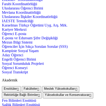
Farabi Koordinatörlüğü
Uluslararası Öğrenci Birimi
Mevlana Koordinatörlüğü
Uluslararası İlişkiler Koordinatörlüğü
IAESTE Temsilciliği
Karaelmas Türkçe Öğretimi Uyg. Arş. Mrk.
Kariyer Merkezi
Öğrenci E-posta
E-posta ve Eduroam Şifre Değişikliği
Mezun Bilgi Sistemi
Öğrenciler İçin Sıkça Sorulan Sorular (SSS)
Kampüste Sosyal Yaşam
Aday Öğrenci
Engelli Öğrenci Birimi
Sosyal Sorumluluk Projeleri
Öğrenci Konseyi
Sosyal Transkript
Akademik
Enstitüler
Fakülteler
Meslek Yüksekokulları
Rektörlüğe Bağlı Birimler
Yüksekokullar ve Konservatuvar
Fen Bilimleri Enstitüsü
Sağlık Bilimleri Enstitüsü