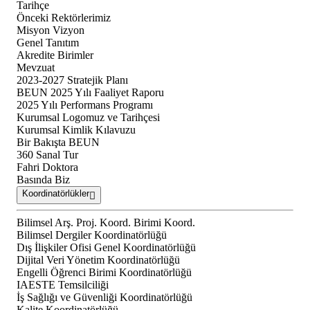
Tarihçe
Önceki Rektörlerimiz
Misyon Vizyon
Genel Tanıtım
Akredite Birimler
Mevzuat
2023-2027 Stratejik Planı
BEUN 2025 Yılı Faaliyet Raporu
2025 Yılı Performans Programı
Kurumsal Logomuz ve Tarihçesi
Kurumsal Kimlik Kılavuzu
Bir Bakışta BEUN
360 Sanal Tur
Fahri Doktora
Basında Biz
Koordinatörlükler
Bilimsel Arş. Proj. Koord. Birimi Koord.
Bilimsel Dergiler Koordinatörlüğü
Dış İlişkiler Ofisi Genel Koordinatörlüğü
Dijital Veri Yönetim Koordinatörlüğü
Engelli Öğrenci Birimi Koordinatörlüğü
IAESTE Temsilciliği
İş Sağlığı ve Güvenliği Koordinatörlüğü
Kalite Koordinatörlüğü