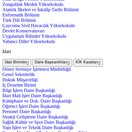
Zonguldak Meslek Yüksekokulu
Atatürk İlkeleri ve İnkılâp Tarihi Bölümü
Enformatik Bölümü
Türk Dili Bölümü
Çaycuma Sivil Havacılık Yüksekokulu
Devlet Konservatuvarı
Uygulamalı Bilimler Yüksekokulu
Yabancı Diller Yüksekokulu
İdari
İdari Birimler
Daire Başkanlıkları
KİK Kararları
Döner Sermaye İşletmesi Müdürlüğü
Genel Sekreterlik
Hukuk Müşavirliği
İç Denetim Birimi
Bilgi İşlem Daire Başkanlığı
İdari Mali İşler Daire Başkanlığı
Kütüphane ve Dok. Daire Başkanlığı
Öğrenci İşleri Daire Başkanlığı
Personel Daire Başkanlığı
Strateji Geliştirme Daire Başkanlığı
Sağlık Kültür ve Spor Daire Başkanlığı
Yapı İşleri ve Teknik Daire Başkanlığı