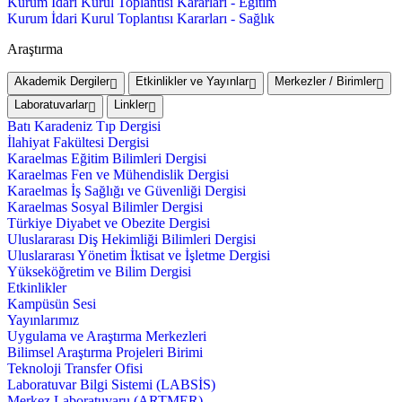
Kurum İdari Kurul Toplantısı Kararları - Eğitim
Kurum İdari Kurul Toplantısı Kararları - Sağlık
Araştırma
Akademik Dergiler
Etkinlikler ve Yayınlar
Merkezler / Birimler
Laboratuvarlar
Linkler
Batı Karadeniz Tıp Dergisi
İlahiyat Fakültesi Dergisi
Karaelmas Eğitim Bilimleri Dergisi
Karaelmas Fen ve Mühendislik Dergisi
Karaelmas İş Sağlığı ve Güvenliği Dergisi
Karaelmas Sosyal Bilimler Dergisi
Türkiye Diyabet ve Obezite Dergisi
Uluslararası Diş Hekimliği Bilimleri Dergisi
Uluslararası Yönetim İktisat ve İşletme Dergisi
Yükseköğretim ve Bilim Dergisi
Etkinlikler
Kampüsün Sesi
Yayınlarımız
Uygulama ve Araştırma Merkezleri
Bilimsel Araştırma Projeleri Birimi
Teknoloji Transfer Ofisi
Laboratuvar Bilgi Sistemi (LABSİS)
Merkez Laboratuvaru (ARTMER)