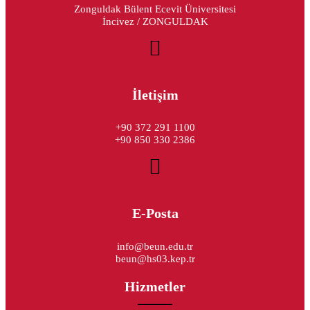
Zonguldak Bülent Ecevit Üniversitesi
İncivez / ZONGULDAK
İletişim
+90 372 291 1100
+90 850 330 2386
E-Posta
info@beun.edu.tr
beun@hs03.kep.tr
Hizmetler