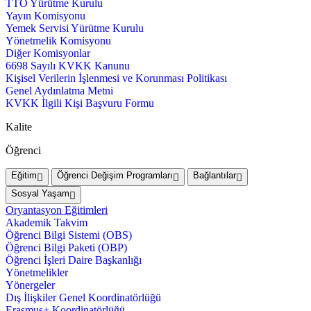
TTO Yürütme Kurulu
Yayın Komisyonu
Yemek Servisi Yürütme Kurulu
Yönetmelik Komisyonu
Diğer Komisyonlar
6698 Sayılı KVKK Kanunu
Kişisel Verilerin İşlenmesi ve Korunması Politikası
Genel Aydınlatma Metni
KVKK İlgili Kişi Başvuru Formu
Kalite
Öğrenci
Eğitim
Öğrenci Değişim Programları
Bağlantılar
Sosyal Yaşam
Oryantasyon Eğitimleri
Akademik Takvim
Öğrenci Bilgi Sistemi (OBS)
Öğrenci Bilgi Paketi (OBP)
Öğrenci İşleri Daire Başkanlığı
Yönetmelikler
Yönergeler
Dış İlişkiler Genel Koordinatörlüğü
Erasmus+ Koordinatörlüğü