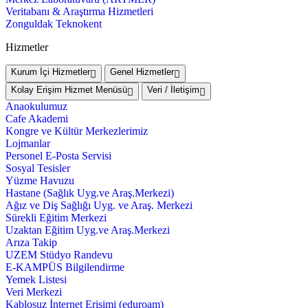
Veritabanı & Araştırma Hizmetleri
Zonguldak Teknokent
Hizmetler
Kurum İçi Hizmetler
Genel Hizmetler
Kolay Erişim Hizmet Menüsü
Veri / İletişim
Anaokulumuz
Cafe Akademi
Kongre ve Kültür Merkezlerimiz
Lojmanlar
Personel E-Posta Servisi
Sosyal Tesisler
Yüzme Havuzu
Hastane (Sağlık Uyg.ve Araş.Merkezi)
Ağız ve Diş Sağlığı Uyg. ve Araş. Merkezi
Sürekli Eğitim Merkezi
Uzaktan Eğitim Uyg.ve Araş.Merkezi
Arıza Takip
UZEM Stüdyo Randevu
E-KAMPÜS Bilgilendirme
Yemek Listesi
Veri Merkezi
Kablosuz İnternet Erişimi (eduroam)