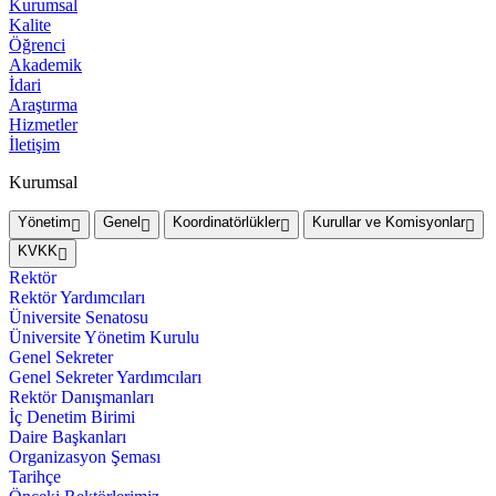
Kurumsal
Kalite
Öğrenci
Akademik
İdari
Araştırma
Hizmetler
İletişim
Kurumsal
Yönetim
Genel
Koordinatörlükler
Kurullar ve Komisyonlar
KVKK
Rektör
Rektör Yardımcıları
Üniversite Senatosu
Üniversite Yönetim Kurulu
Genel Sekreter
Genel Sekreter Yardımcıları
Rektör Danışmanları
İç Denetim Birimi
Daire Başkanları
Organizasyon Şeması
Tarihçe