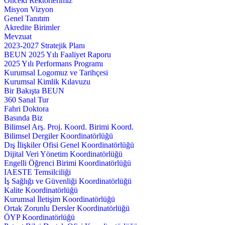
Önceki Rektörlerimiz
Misyon Vizyon
Genel Tanıtım
Akredite Birimler
Mevzuat
2023-2027 Stratejik Planı
BEUN 2025 Yılı Faaliyet Raporu
2025 Yılı Performans Programı
Kurumsal Logomuz ve Tarihçesi
Kurumsal Kimlik Kılavuzu
Bir Bakışta BEUN
360 Sanal Tur
Fahri Doktora
Basında Biz
Bilimsel Arş. Proj. Koord. Birimi Koord.
Bilimsel Dergiler Koordinatörlüğü
Dış İlişkiler Ofisi Genel Koordinatörlüğü
Dijital Veri Yönetim Koordinatörlüğü
Engelli Öğrenci Birimi Koordinatörlüğü
IAESTE Temsilciliği
İş Sağlığı ve Güvenliği Koordinatörlüğü
Kalite Koordinatörlüğü
Kurumsal İletişim Koordinatörlüğü
Ortak Zorunlu Dersler Koordinatörlüğü
ÖYP Koordinatörlüğü