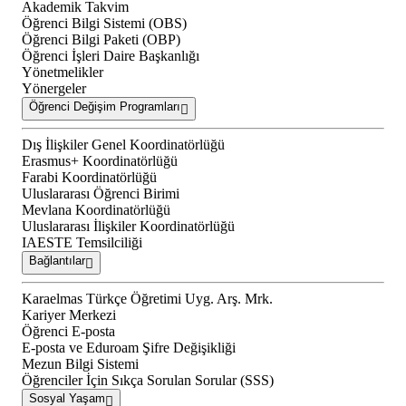
Akademik Takvim
Öğrenci Bilgi Sistemi (OBS)
Öğrenci Bilgi Paketi (OBP)
Öğrenci İşleri Daire Başkanlığı
Yönetmelikler
Yönergeler
Öğrenci Değişim Programları
Dış İlişkiler Genel Koordinatörlüğü
Erasmus+ Koordinatörlüğü
Farabi Koordinatörlüğü
Uluslararası Öğrenci Birimi
Mevlana Koordinatörlüğü
Uluslararası İlişkiler Koordinatörlüğü
IAESTE Temsilciliği
Bağlantılar
Karaelmas Türkçe Öğretimi Uyg. Arş. Mrk.
Kariyer Merkezi
Öğrenci E-posta
E-posta ve Eduroam Şifre Değişikliği
Mezun Bilgi Sistemi
Öğrenciler İçin Sıkça Sorulan Sorular (SSS)
Sosyal Yaşam