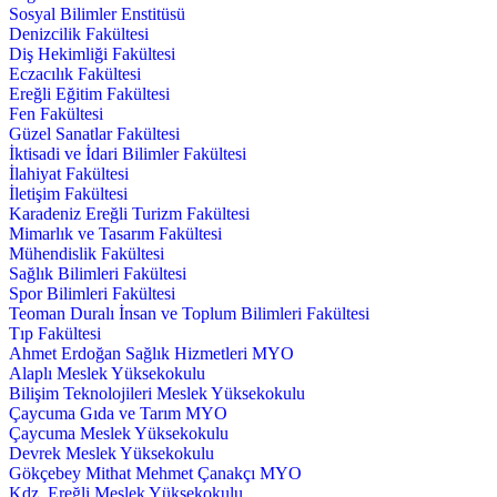
Sosyal Bilimler Enstitüsü
Denizcilik Fakültesi
Diş Hekimliği Fakültesi
Eczacılık Fakültesi
Ereğli Eğitim Fakültesi
Fen Fakültesi
Güzel Sanatlar Fakültesi
İktisadi ve İdari Bilimler Fakültesi
İlahiyat Fakültesi
İletişim Fakültesi
Karadeniz Ereğli Turizm Fakültesi
Mimarlık ve Tasarım Fakültesi
Mühendislik Fakültesi
Sağlık Bilimleri Fakültesi
Spor Bilimleri Fakültesi
Teoman Duralı İnsan ve Toplum Bilimleri Fakültesi
Tıp Fakültesi
Ahmet Erdoğan Sağlık Hizmetleri MYO
Alaplı Meslek Yüksekokulu
Bilişim Teknolojileri Meslek Yüksekokulu
Çaycuma Gıda ve Tarım MYO
Çaycuma Meslek Yüksekokulu
Devrek Meslek Yüksekokulu
Gökçebey Mithat Mehmet Çanakçı MYO
Kdz. Ereğli Meslek Yüksekokulu