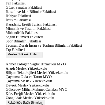
Fen Fakültesi
Güzel Sanatlar Fakültesi
İktisadi ve İdari Bilimler Fakültesi
İlahiyat Fakültesi
İletişim Fakültesi
Karadeniz Ereğli Turizm Fakültesi
Mimarlık ve Tasarım Fakültesi
Mühendislik Fakültesi
Sağlık Bilimleri Fakültesi
Spor Bilimleri Fakültesi
Teoman Duralı İnsan ve Toplum Bilimleri Fakültesi
Tıp Fakültesi
Meslek Yüksekokulları
Ahmet Erdoğan Sağlık Hizmetleri MYO
Alaplı Meslek Yüksekokulu
Bilişim Teknolojileri Meslek Yüksekokulu
Çaycuma Gıda ve Tarım MYO
Çaycuma Meslek Yüksekokulu
Devrek Meslek Yüksekokulu
Gökçebey Mithat Mehmet Çanakçı MYO
Kdz. Ereğli Meslek Yüksekokulu
Zonguldak Meslek Yüksekokulu
Rektörlüğe Bağlı Birimler