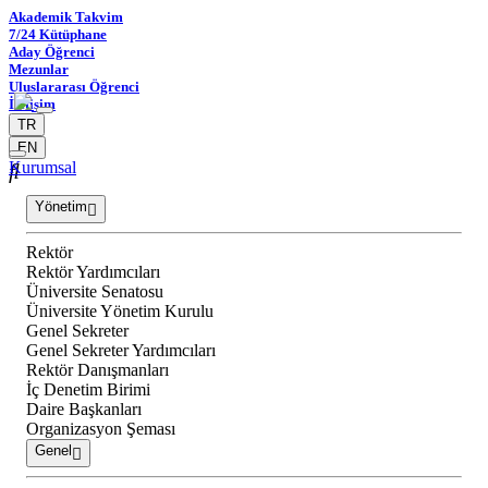
Akademik Takvim
7/24 Kütüphane
Aday Öğrenci
Mezunlar
Uluslararası Öğrenci
İletişim
TR
EN
Kurumsal
Yönetim
Rektör
Rektör Yardımcıları
Üniversite Senatosu
Üniversite Yönetim Kurulu
Genel Sekreter
Genel Sekreter Yardımcıları
Rektör Danışmanları
İç Denetim Birimi
Daire Başkanları
Organizasyon Şeması
Genel