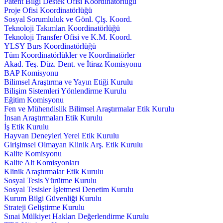
Patent Bilgi Destek Ofisi Koordinatörlüğü
Proje Ofisi Koordinatörlüğü
Sosyal Sorumluluk ve Gönl. Çlş. Koord.
Teknoloji Takımları Koordinatörlüğü
Teknoloji Transfer Ofisi ve K.M. Koord.
YLSY Burs Koordinatörlüğü
Tüm Koordinatörlükler ve Koordinatörler
Akad. Teş. Düz. Dent. ve İtiraz Komisyonu
BAP Komisyonu
Bilimsel Araştırma ve Yayın Etiği Kurulu
Bilişim Sistemleri Yönlendirme Kurulu
Eğitim Komisyonu
Fen ve Mühendislik Bilimsel Araştırmalar Etik Kurulu
İnsan Araştırmaları Etik Kurulu
İş Etik Kurulu
Hayvan Deneyleri Yerel Etik Kurulu
Girişimsel Olmayan Klinik Arş. Etik Kurulu
Kalite Komisyonu
Kalite Alt Komisyonları
Klinik Araştırmalar Etik Kurulu
Sosyal Tesis Yürütme Kurulu
Sosyal Tesisler İşletmesi Denetim Kurulu
Kurum Bilgi Güvenliği Kurulu
Strateji Geliştirme Kurulu
Sınai Mülkiyet Hakları Değerlendirme Kurulu