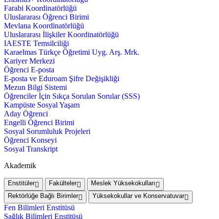
Farabi Koordinatörlüğü
Uluslararası Öğrenci Birimi
Mevlana Koordinatörlüğü
Uluslararası İlişkiler Koordinatörlüğü
IAESTE Temsilciliği
Karaelmas Türkçe Öğretimi Uyg. Arş. Mrk.
Kariyer Merkezi
Öğrenci E-posta
E-posta ve Eduroam Şifre Değişikliği
Mezun Bilgi Sistemi
Öğrenciler İçin Sıkça Sorulan Sorular (SSS)
Kampüste Sosyal Yaşam
Aday Öğrenci
Engelli Öğrenci Birimi
Sosyal Sorumluluk Projeleri
Öğrenci Konseyi
Sosyal Transkript
Akademik
Enstitüler
Fakülteler
Meslek Yüksekokulları
Rektörlüğe Bağlı Birimler
Yüksekokullar ve Konservatuvar
Fen Bilimleri Enstitüsü
Sağlık Bilimleri Enstitüsü