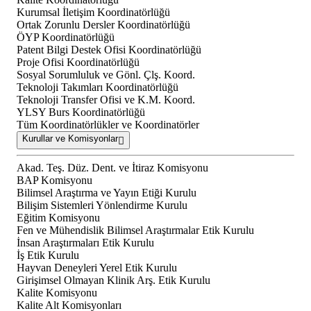
Kurumsal İletişim Koordinatörlüğü
Ortak Zorunlu Dersler Koordinatörlüğü
ÖYP Koordinatörlüğü
Patent Bilgi Destek Ofisi Koordinatörlüğü
Proje Ofisi Koordinatörlüğü
Sosyal Sorumluluk ve Gönl. Çlş. Koord.
Teknoloji Takımları Koordinatörlüğü
Teknoloji Transfer Ofisi ve K.M. Koord.
YLSY Burs Koordinatörlüğü
Tüm Koordinatörlükler ve Koordinatörler
Kurullar ve Komisyonlar
Akad. Teş. Düz. Dent. ve İtiraz Komisyonu
BAP Komisyonu
Bilimsel Araştırma ve Yayın Etiği Kurulu
Bilişim Sistemleri Yönlendirme Kurulu
Eğitim Komisyonu
Fen ve Mühendislik Bilimsel Araştırmalar Etik Kurulu
İnsan Araştırmaları Etik Kurulu
İş Etik Kurulu
Hayvan Deneyleri Yerel Etik Kurulu
Girişimsel Olmayan Klinik Arş. Etik Kurulu
Kalite Komisyonu
Kalite Alt Komisyonları