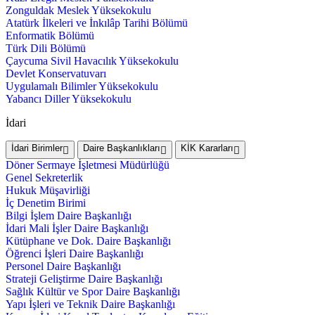
Zonguldak Meslek Yüksekokulu
Atatürk İlkeleri ve İnkılâp Tarihi Bölümü
Enformatik Bölümü
Türk Dili Bölümü
Çaycuma Sivil Havacılık Yüksekokulu
Devlet Konservatuvarı
Uygulamalı Bilimler Yüksekokulu
Yabancı Diller Yüksekokulu
İdari
İdari Birimler
Daire Başkanlıkları
KİK Kararları
Döner Sermaye İşletmesi Müdürlüğü
Genel Sekreterlik
Hukuk Müşavirliği
İç Denetim Birimi
Bilgi İşlem Daire Başkanlığı
İdari Mali İşler Daire Başkanlığı
Kütüphane ve Dok. Daire Başkanlığı
Öğrenci İşleri Daire Başkanlığı
Personel Daire Başkanlığı
Strateji Geliştirme Daire Başkanlığı
Sağlık Kültür ve Spor Daire Başkanlığı
Yapı İşleri ve Teknik Daire Başkanlığı