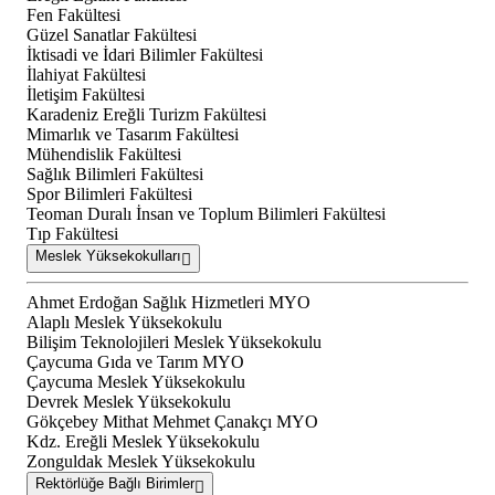
Fen Fakültesi
Güzel Sanatlar Fakültesi
İktisadi ve İdari Bilimler Fakültesi
İlahiyat Fakültesi
İletişim Fakültesi
Karadeniz Ereğli Turizm Fakültesi
Mimarlık ve Tasarım Fakültesi
Mühendislik Fakültesi
Sağlık Bilimleri Fakültesi
Spor Bilimleri Fakültesi
Teoman Duralı İnsan ve Toplum Bilimleri Fakültesi
Tıp Fakültesi
Meslek Yüksekokulları
Ahmet Erdoğan Sağlık Hizmetleri MYO
Alaplı Meslek Yüksekokulu
Bilişim Teknolojileri Meslek Yüksekokulu
Çaycuma Gıda ve Tarım MYO
Çaycuma Meslek Yüksekokulu
Devrek Meslek Yüksekokulu
Gökçebey Mithat Mehmet Çanakçı MYO
Kdz. Ereğli Meslek Yüksekokulu
Zonguldak Meslek Yüksekokulu
Rektörlüğe Bağlı Birimler