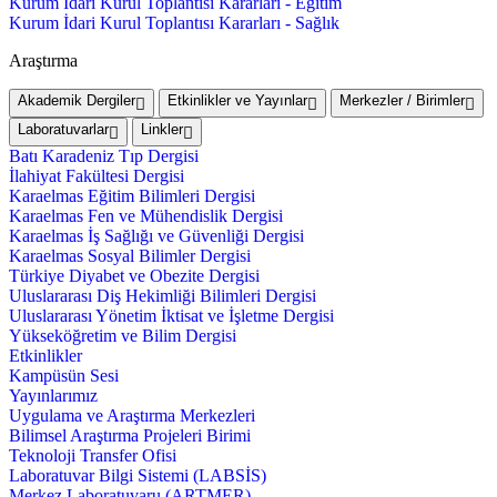
Kurum İdari Kurul Toplantısı Kararları - Eğitim
Kurum İdari Kurul Toplantısı Kararları - Sağlık
Araştırma
Akademik Dergiler
Etkinlikler ve Yayınlar
Merkezler / Birimler
Laboratuvarlar
Linkler
Batı Karadeniz Tıp Dergisi
İlahiyat Fakültesi Dergisi
Karaelmas Eğitim Bilimleri Dergisi
Karaelmas Fen ve Mühendislik Dergisi
Karaelmas İş Sağlığı ve Güvenliği Dergisi
Karaelmas Sosyal Bilimler Dergisi
Türkiye Diyabet ve Obezite Dergisi
Uluslararası Diş Hekimliği Bilimleri Dergisi
Uluslararası Yönetim İktisat ve İşletme Dergisi
Yükseköğretim ve Bilim Dergisi
Etkinlikler
Kampüsün Sesi
Yayınlarımız
Uygulama ve Araştırma Merkezleri
Bilimsel Araştırma Projeleri Birimi
Teknoloji Transfer Ofisi
Laboratuvar Bilgi Sistemi (LABSİS)
Merkez Laboratuvaru (ARTMER)