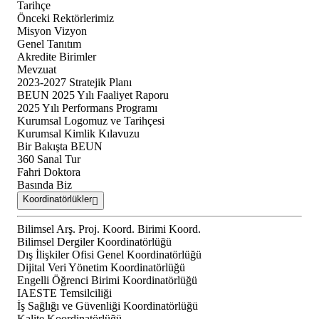
Tarihçe
Önceki Rektörlerimiz
Misyon Vizyon
Genel Tanıtım
Akredite Birimler
Mevzuat
2023-2027 Stratejik Planı
BEUN 2025 Yılı Faaliyet Raporu
2025 Yılı Performans Programı
Kurumsal Logomuz ve Tarihçesi
Kurumsal Kimlik Kılavuzu
Bir Bakışta BEUN
360 Sanal Tur
Fahri Doktora
Basında Biz
Koordinatörlükler
Bilimsel Arş. Proj. Koord. Birimi Koord.
Bilimsel Dergiler Koordinatörlüğü
Dış İlişkiler Ofisi Genel Koordinatörlüğü
Dijital Veri Yönetim Koordinatörlüğü
Engelli Öğrenci Birimi Koordinatörlüğü
IAESTE Temsilciliği
İş Sağlığı ve Güvenliği Koordinatörlüğü
Kalite Koordinatörlüğü