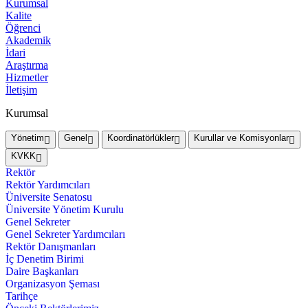
Kurumsal
Kalite
Öğrenci
Akademik
İdari
Araştırma
Hizmetler
İletişim
Kurumsal
Yönetim
Genel
Koordinatörlükler
Kurullar ve Komisyonlar
KVKK
Rektör
Rektör Yardımcıları
Üniversite Senatosu
Üniversite Yönetim Kurulu
Genel Sekreter
Genel Sekreter Yardımcıları
Rektör Danışmanları
İç Denetim Birimi
Daire Başkanları
Organizasyon Şeması
Tarihçe