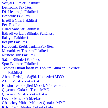
Sosyal Bilimler Enstitüsü
Denizcilik Fakültesi
Diş Hekimliği Fakültesi
Eczacılık Fakültesi
Ereğli Eğitim Fakültesi
Fen Fakültesi
Güzel Sanatlar Fakültesi
İktisadi ve İdari Bilimler Fakültesi
İlahiyat Fakültesi
İletişim Fakültesi
Karadeniz Ereğli Turizm Fakültesi
Mimarlık ve Tasarım Fakültesi
Mühendislik Fakültesi
Sağlık Bilimleri Fakültesi
Spor Bilimleri Fakültesi
Teoman Duralı İnsan ve Toplum Bilimleri Fakültesi
Tıp Fakültesi
Ahmet Erdoğan Sağlık Hizmetleri MYO
Alaplı Meslek Yüksekokulu
Bilişim Teknolojileri Meslek Yüksekokulu
Çaycuma Gıda ve Tarım MYO
Çaycuma Meslek Yüksekokulu
Devrek Meslek Yüksekokulu
Gökçebey Mithat Mehmet Çanakçı MYO
Kdz. Ereğli Meslek Yüksekokulu