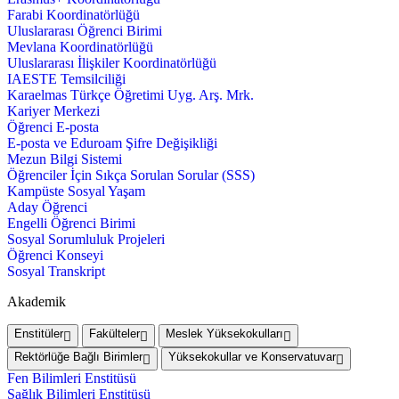
Farabi Koordinatörlüğü
Uluslararası Öğrenci Birimi
Mevlana Koordinatörlüğü
Uluslararası İlişkiler Koordinatörlüğü
IAESTE Temsilciliği
Karaelmas Türkçe Öğretimi Uyg. Arş. Mrk.
Kariyer Merkezi
Öğrenci E-posta
E-posta ve Eduroam Şifre Değişikliği
Mezun Bilgi Sistemi
Öğrenciler İçin Sıkça Sorulan Sorular (SSS)
Kampüste Sosyal Yaşam
Aday Öğrenci
Engelli Öğrenci Birimi
Sosyal Sorumluluk Projeleri
Öğrenci Konseyi
Sosyal Transkript
Akademik
Enstitüler
Fakülteler
Meslek Yüksekokulları
Rektörlüğe Bağlı Birimler
Yüksekokullar ve Konservatuvar
Fen Bilimleri Enstitüsü
Sağlık Bilimleri Enstitüsü