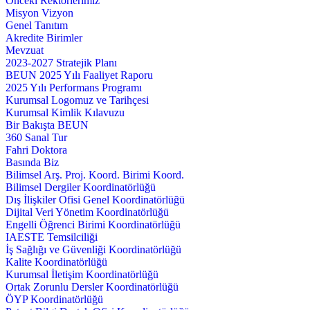
Önceki Rektörlerimiz
Misyon Vizyon
Genel Tanıtım
Akredite Birimler
Mevzuat
2023-2027 Stratejik Planı
BEUN 2025 Yılı Faaliyet Raporu
2025 Yılı Performans Programı
Kurumsal Logomuz ve Tarihçesi
Kurumsal Kimlik Kılavuzu
Bir Bakışta BEUN
360 Sanal Tur
Fahri Doktora
Basında Biz
Bilimsel Arş. Proj. Koord. Birimi Koord.
Bilimsel Dergiler Koordinatörlüğü
Dış İlişkiler Ofisi Genel Koordinatörlüğü
Dijital Veri Yönetim Koordinatörlüğü
Engelli Öğrenci Birimi Koordinatörlüğü
IAESTE Temsilciliği
İş Sağlığı ve Güvenliği Koordinatörlüğü
Kalite Koordinatörlüğü
Kurumsal İletişim Koordinatörlüğü
Ortak Zorunlu Dersler Koordinatörlüğü
ÖYP Koordinatörlüğü