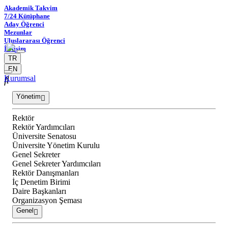
Akademik Takvim
7/24 Kütüphane
Aday Öğrenci
Mezunlar
Uluslararası Öğrenci
İletişim
TR
EN
Kurumsal
Yönetim
Rektör
Rektör Yardımcıları
Üniversite Senatosu
Üniversite Yönetim Kurulu
Genel Sekreter
Genel Sekreter Yardımcıları
Rektör Danışmanları
İç Denetim Birimi
Daire Başkanları
Organizasyon Şeması
Genel