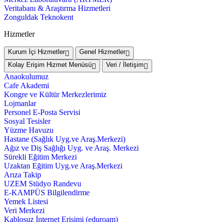
Veritabanı & Araştırma Hizmetleri
Zonguldak Teknokent
Hizmetler
Kurum İçi Hizmetler
Genel Hizmetler
Kolay Erişim Hizmet Menüsü
Veri / İletişim
Anaokulumuz
Cafe Akademi
Kongre ve Kültür Merkezlerimiz
Lojmanlar
Personel E-Posta Servisi
Sosyal Tesisler
Yüzme Havuzu
Hastane (Sağlık Uyg.ve Araş.Merkezi)
Ağız ve Diş Sağlığı Uyg. ve Araş. Merkezi
Sürekli Eğitim Merkezi
Uzaktan Eğitim Uyg.ve Araş.Merkezi
Arıza Takip
UZEM Stüdyo Randevu
E-KAMPÜS Bilgilendirme
Yemek Listesi
Veri Merkezi
Kablosuz İnternet Erişimi (eduroam)