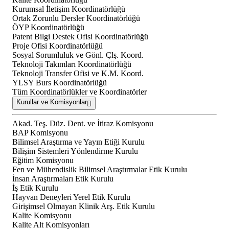
Kurumsal İletişim Koordinatörlüğü
Ortak Zorunlu Dersler Koordinatörlüğü
ÖYP Koordinatörlüğü
Patent Bilgi Destek Ofisi Koordinatörlüğü
Proje Ofisi Koordinatörlüğü
Sosyal Sorumluluk ve Gönl. Çlş. Koord.
Teknoloji Takımları Koordinatörlüğü
Teknoloji Transfer Ofisi ve K.M. Koord.
YLSY Burs Koordinatörlüğü
Tüm Koordinatörlükler ve Koordinatörler
Kurullar ve Komisyonlar
Akad. Teş. Düz. Dent. ve İtiraz Komisyonu
BAP Komisyonu
Bilimsel Araştırma ve Yayın Etiği Kurulu
Bilişim Sistemleri Yönlendirme Kurulu
Eğitim Komisyonu
Fen ve Mühendislik Bilimsel Araştırmalar Etik Kurulu
İnsan Araştırmaları Etik Kurulu
İş Etik Kurulu
Hayvan Deneyleri Yerel Etik Kurulu
Girişimsel Olmayan Klinik Arş. Etik Kurulu
Kalite Komisyonu
Kalite Alt Komisyonları