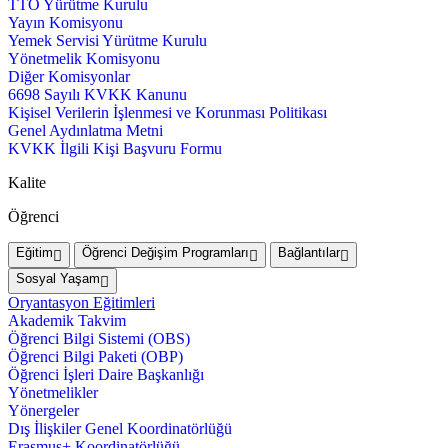
TTO Yürütme Kurulu
Yayın Komisyonu
Yemek Servisi Yürütme Kurulu
Yönetmelik Komisyonu
Diğer Komisyonlar
6698 Sayılı KVKK Kanunu
Kişisel Verilerin İşlenmesi ve Korunması Politikası
Genel Aydınlatma Metni
KVKK İlgili Kişi Başvuru Formu
Kalite
Öğrenci
Eğitim
Öğrenci Değişim Programları
Bağlantılar
Sosyal Yaşam
Oryantasyon Eğitimleri
Akademik Takvim
Öğrenci Bilgi Sistemi (OBS)
Öğrenci Bilgi Paketi (OBP)
Öğrenci İşleri Daire Başkanlığı
Yönetmelikler
Yönergeler
Dış İlişkiler Genel Koordinatörlüğü
Erasmus+ Koordinatörlüğü