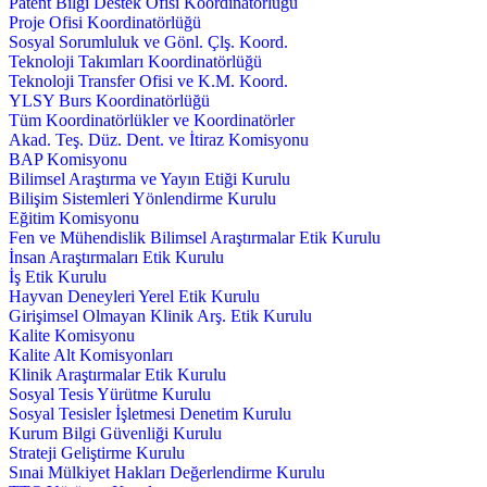
Patent Bilgi Destek Ofisi Koordinatörlüğü
Proje Ofisi Koordinatörlüğü
Sosyal Sorumluluk ve Gönl. Çlş. Koord.
Teknoloji Takımları Koordinatörlüğü
Teknoloji Transfer Ofisi ve K.M. Koord.
YLSY Burs Koordinatörlüğü
Tüm Koordinatörlükler ve Koordinatörler
Akad. Teş. Düz. Dent. ve İtiraz Komisyonu
BAP Komisyonu
Bilimsel Araştırma ve Yayın Etiği Kurulu
Bilişim Sistemleri Yönlendirme Kurulu
Eğitim Komisyonu
Fen ve Mühendislik Bilimsel Araştırmalar Etik Kurulu
İnsan Araştırmaları Etik Kurulu
İş Etik Kurulu
Hayvan Deneyleri Yerel Etik Kurulu
Girişimsel Olmayan Klinik Arş. Etik Kurulu
Kalite Komisyonu
Kalite Alt Komisyonları
Klinik Araştırmalar Etik Kurulu
Sosyal Tesis Yürütme Kurulu
Sosyal Tesisler İşletmesi Denetim Kurulu
Kurum Bilgi Güvenliği Kurulu
Strateji Geliştirme Kurulu
Sınai Mülkiyet Hakları Değerlendirme Kurulu