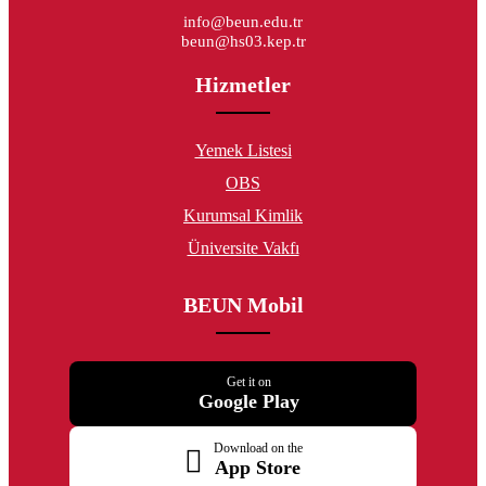
info@beun.edu.tr
beun@hs03.kep.tr
Hizmetler
Yemek Listesi
OBS
Kurumsal Kimlik
Üniversite Vakfı
BEUN Mobil
Get it on
Google Play
Download on the
App Store