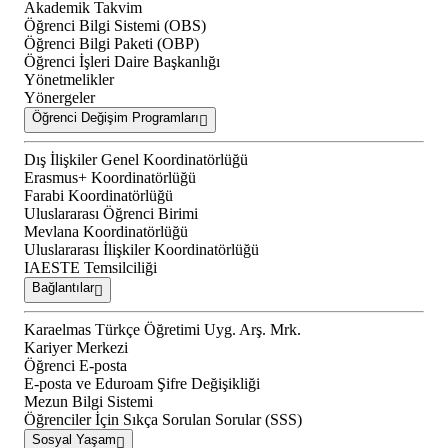
Akademik Takvim
Öğrenci Bilgi Sistemi (OBS)
Öğrenci Bilgi Paketi (OBP)
Öğrenci İşleri Daire Başkanlığı
Yönetmelikler
Yönergeler
Öğrenci Değişim Programları
Dış İlişkiler Genel Koordinatörlüğü
Erasmus+ Koordinatörlüğü
Farabi Koordinatörlüğü
Uluslararası Öğrenci Birimi
Mevlana Koordinatörlüğü
Uluslararası İlişkiler Koordinatörlüğü
IAESTE Temsilciliği
Bağlantılar
Karaelmas Türkçe Öğretimi Uyg. Arş. Mrk.
Kariyer Merkezi
Öğrenci E-posta
E-posta ve Eduroam Şifre Değişikliği
Mezun Bilgi Sistemi
Öğrenciler İçin Sıkça Sorulan Sorular (SSS)
Sosyal Yaşam