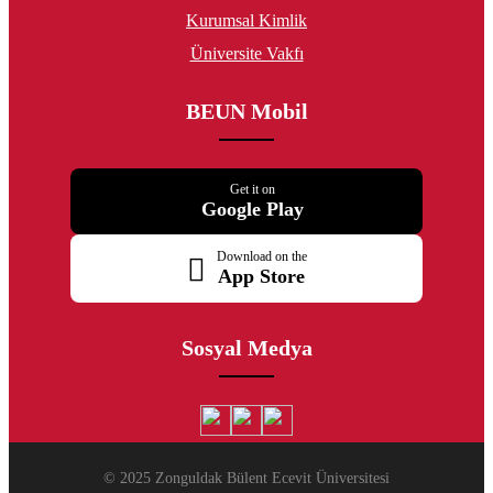
Kurumsal Kimlik
Üniversite Vakfı
BEUN Mobil
Get it on
Google Play
Download on the
App Store
Sosyal Medya
© 2025 Zonguldak Bülent Ecevit Üniversitesi