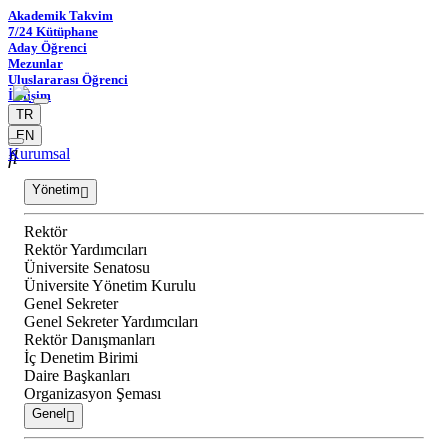
Akademik Takvim
7/24 Kütüphane
Aday Öğrenci
Mezunlar
Uluslararası Öğrenci
İletişim
TR
EN
Kurumsal
Yönetim
Rektör
Rektör Yardımcıları
Üniversite Senatosu
Üniversite Yönetim Kurulu
Genel Sekreter
Genel Sekreter Yardımcıları
Rektör Danışmanları
İç Denetim Birimi
Daire Başkanları
Organizasyon Şeması
Genel