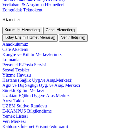
Veritabanı & Araştırma Hizmetleri
Zonguldak Teknokent
Hizmetler
Kurum İçi Hizmetler
Genel Hizmetler
Kolay Erişim Hizmet Menüsü
Veri / İletişim
Anaokulumuz
Cafe Akademi
Kongre ve Kültür Merkezlerimiz
Lojmanlar
Personel E-Posta Servisi
Sosyal Tesisler
Yüzme Havuzu
Hastane (Sağlık Uyg.ve Araş.Merkezi)
Ağız ve Diş Sağlığı Uyg. ve Araş. Merkezi
Sürekli Eğitim Merkezi
Uzaktan Eğitim Uyg.ve Araş.Merkezi
Arıza Takip
UZEM Stüdyo Randevu
E-KAMPÜS Bilgilendirme
Yemek Listesi
Veri Merkezi
Kablosuz İnternet Erişimi (eduroam)