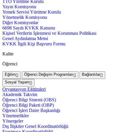
TTO Yürütme Kurulu
Yayın Komisyonu
Yemek Servisi Yürütme Kurulu
Yönetmelik Komisyonu
Diğer Komisyonlar
6698 Sayılı KVKK Kanunu
Kişisel Verilerin İşlenmesi ve Korunması Politikası
Genel Aydınlatma Metni
KVKK İlgili Kişi Başvuru Formu
Kalite
Öğrenci
Eğitim
Öğrenci Değişim Programları
Bağlantılar
Sosyal Yaşam
Oryantasyon Eğitimleri
Akademik Takvim
Öğrenci Bilgi Sistemi (OBS)
Öğrenci Bilgi Paketi (OBP)
Öğrenci İşleri Daire Başkanlığı
Yönetmelikler
Yönergeler
Dış İlişkiler Genel Koordinatörlüğü
Erasmus+ Koordinatörlüğü