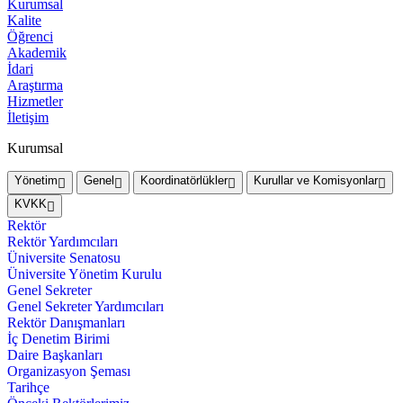
Kurumsal
Kalite
Öğrenci
Akademik
İdari
Araştırma
Hizmetler
İletişim
Kurumsal
Yönetim
Genel
Koordinatörlükler
Kurullar ve Komisyonlar
KVKK
Rektör
Rektör Yardımcıları
Üniversite Senatosu
Üniversite Yönetim Kurulu
Genel Sekreter
Genel Sekreter Yardımcıları
Rektör Danışmanları
İç Denetim Birimi
Daire Başkanları
Organizasyon Şeması
Tarihçe