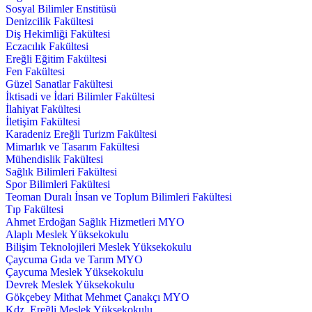
Sosyal Bilimler Enstitüsü
Denizcilik Fakültesi
Diş Hekimliği Fakültesi
Eczacılık Fakültesi
Ereğli Eğitim Fakültesi
Fen Fakültesi
Güzel Sanatlar Fakültesi
İktisadi ve İdari Bilimler Fakültesi
İlahiyat Fakültesi
İletişim Fakültesi
Karadeniz Ereğli Turizm Fakültesi
Mimarlık ve Tasarım Fakültesi
Mühendislik Fakültesi
Sağlık Bilimleri Fakültesi
Spor Bilimleri Fakültesi
Teoman Duralı İnsan ve Toplum Bilimleri Fakültesi
Tıp Fakültesi
Ahmet Erdoğan Sağlık Hizmetleri MYO
Alaplı Meslek Yüksekokulu
Bilişim Teknolojileri Meslek Yüksekokulu
Çaycuma Gıda ve Tarım MYO
Çaycuma Meslek Yüksekokulu
Devrek Meslek Yüksekokulu
Gökçebey Mithat Mehmet Çanakçı MYO
Kdz. Ereğli Meslek Yüksekokulu