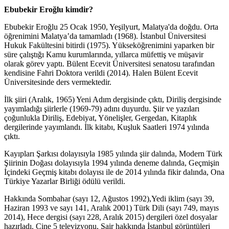
Ebubekir Eroğlu kimdir?
Ebubekir Eroğlu 25 Ocak 1950, Yeşilyurt, Malatya'da doğdu. Orta
öğrenimini Malatya’da tamamladı (1968). İstanbul Üniversitesi
Hukuk Fakültesini bitirdi (1975). Yükseköğrenimini yaparken bir
süre çalıştığı Kamu kurumlarında, yıllarca müfettiş ve müşavir
olarak görev yaptı. Bülent Ecevit Üniversitesi senatosu tarafından
kendisine Fahri Doktora verildi (2014). Halen Bülent Ecevit
Üniversitesinde ders vermektedir.
İlk şiiri (Aralık, 1965) Yeni Adım dergisinde çıktı, Diriliş dergisinde
yayımladığı şiirlerle (1969-79) adını duyurdu. Şiir ve yazıları
çoğunlukla Diriliş, Edebiyat, Yönelişler, Gergedan, Kitaplık
dergilerinde yayımlandı. İlk kitabı, Kuşluk Saatleri 1974 yılında
çıktı.
Kayıpları Şarkısı dolayısıyla 1985 yılında şiir dalında, Modern Türk
Şiirinin Doğası dolayısıyla 1994 yılında deneme dalında, Geçmişin
İçindeki Geçmiş kitabı dolayısı ile de 2014 yılında fikir dalında, Ona
Türkiye Yazarlar Birliği ödülü verildi.
Hakkında Sombahar (sayı 12, Ağustos 1992),Yedi iklim (sayı 39,
Haziran 1993 ve sayı 141, Aralık 2001) Türk Dili (sayı 749, mayıs
2014), Hece dergisi (sayı 228, Aralık 2015) dergileri özel dosyalar
hazırladı. Cine 5 televizyonu, Şair hakkında İstanbul görüntüleri