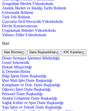
Zonguldak Meslek Yüksekokulu
Atatürk İlkeleri ve İnkılâp Tarihi Bölümü
Enformatik Bölümü
Türk Dili Bölümü
Çaycuma Sivil Havacılık Yüksekokulu
Devlet Konservatuvarı
Uygulamalı Bilimler Yüksekokulu
Yabancı Diller Yüksekokulu
İdari
İdari Birimler
Daire Başkanlıkları
KİK Kararları
Döner Sermaye İşletmesi Müdürlüğü
Genel Sekreterlik
Hukuk Müşavirliği
İç Denetim Birimi
Bilgi İşlem Daire Başkanlığı
İdari Mali İşler Daire Başkanlığı
Kütüphane ve Dok. Daire Başkanlığı
Öğrenci İşleri Daire Başkanlığı
Personel Daire Başkanlığı
Strateji Geliştirme Daire Başkanlığı
Sağlık Kültür ve Spor Daire Başkanlığı
Yapı İşleri ve Teknik Daire Başkanlığı