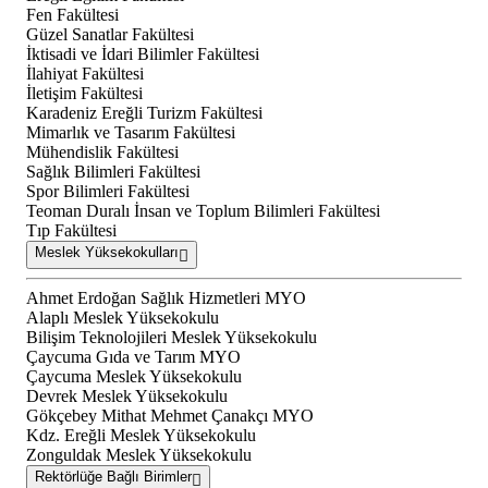
Fen Fakültesi
Güzel Sanatlar Fakültesi
İktisadi ve İdari Bilimler Fakültesi
İlahiyat Fakültesi
İletişim Fakültesi
Karadeniz Ereğli Turizm Fakültesi
Mimarlık ve Tasarım Fakültesi
Mühendislik Fakültesi
Sağlık Bilimleri Fakültesi
Spor Bilimleri Fakültesi
Teoman Duralı İnsan ve Toplum Bilimleri Fakültesi
Tıp Fakültesi
Meslek Yüksekokulları
Ahmet Erdoğan Sağlık Hizmetleri MYO
Alaplı Meslek Yüksekokulu
Bilişim Teknolojileri Meslek Yüksekokulu
Çaycuma Gıda ve Tarım MYO
Çaycuma Meslek Yüksekokulu
Devrek Meslek Yüksekokulu
Gökçebey Mithat Mehmet Çanakçı MYO
Kdz. Ereğli Meslek Yüksekokulu
Zonguldak Meslek Yüksekokulu
Rektörlüğe Bağlı Birimler