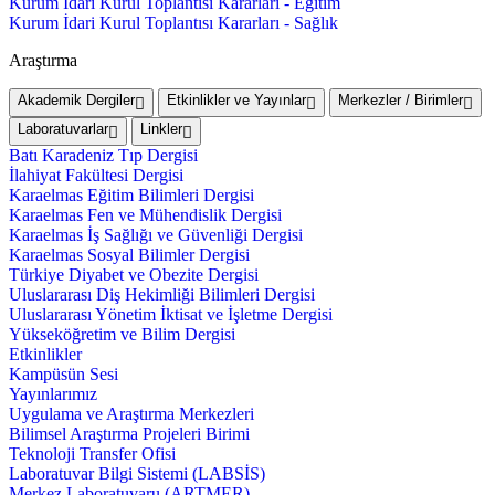
Kurum İdari Kurul Toplantısı Kararları - Eğitim
Kurum İdari Kurul Toplantısı Kararları - Sağlık
Araştırma
Akademik Dergiler
Etkinlikler ve Yayınlar
Merkezler / Birimler
Laboratuvarlar
Linkler
Batı Karadeniz Tıp Dergisi
İlahiyat Fakültesi Dergisi
Karaelmas Eğitim Bilimleri Dergisi
Karaelmas Fen ve Mühendislik Dergisi
Karaelmas İş Sağlığı ve Güvenliği Dergisi
Karaelmas Sosyal Bilimler Dergisi
Türkiye Diyabet ve Obezite Dergisi
Uluslararası Diş Hekimliği Bilimleri Dergisi
Uluslararası Yönetim İktisat ve İşletme Dergisi
Yükseköğretim ve Bilim Dergisi
Etkinlikler
Kampüsün Sesi
Yayınlarımız
Uygulama ve Araştırma Merkezleri
Bilimsel Araştırma Projeleri Birimi
Teknoloji Transfer Ofisi
Laboratuvar Bilgi Sistemi (LABSİS)
Merkez Laboratuvaru (ARTMER)