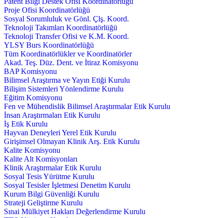
Patent Bilgi Destek Ofisi Koordinatörlüğü
Proje Ofisi Koordinatörlüğü
Sosyal Sorumluluk ve Gönl. Çlş. Koord.
Teknoloji Takımları Koordinatörlüğü
Teknoloji Transfer Ofisi ve K.M. Koord.
YLSY Burs Koordinatörlüğü
Tüm Koordinatörlükler ve Koordinatörler
Akad. Teş. Düz. Dent. ve İtiraz Komisyonu
BAP Komisyonu
Bilimsel Araştırma ve Yayın Etiği Kurulu
Bilişim Sistemleri Yönlendirme Kurulu
Eğitim Komisyonu
Fen ve Mühendislik Bilimsel Araştırmalar Etik Kurulu
İnsan Araştırmaları Etik Kurulu
İş Etik Kurulu
Hayvan Deneyleri Yerel Etik Kurulu
Girişimsel Olmayan Klinik Arş. Etik Kurulu
Kalite Komisyonu
Kalite Alt Komisyonları
Klinik Araştırmalar Etik Kurulu
Sosyal Tesis Yürütme Kurulu
Sosyal Tesisler İşletmesi Denetim Kurulu
Kurum Bilgi Güvenliği Kurulu
Strateji Geliştirme Kurulu
Sınai Mülkiyet Hakları Değerlendirme Kurulu