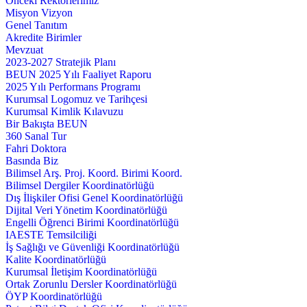
Önceki Rektörlerimiz
Misyon Vizyon
Genel Tanıtım
Akredite Birimler
Mevzuat
2023-2027 Stratejik Planı
BEUN 2025 Yılı Faaliyet Raporu
2025 Yılı Performans Programı
Kurumsal Logomuz ve Tarihçesi
Kurumsal Kimlik Kılavuzu
Bir Bakışta BEUN
360 Sanal Tur
Fahri Doktora
Basında Biz
Bilimsel Arş. Proj. Koord. Birimi Koord.
Bilimsel Dergiler Koordinatörlüğü
Dış İlişkiler Ofisi Genel Koordinatörlüğü
Dijital Veri Yönetim Koordinatörlüğü
Engelli Öğrenci Birimi Koordinatörlüğü
IAESTE Temsilciliği
İş Sağlığı ve Güvenliği Koordinatörlüğü
Kalite Koordinatörlüğü
Kurumsal İletişim Koordinatörlüğü
Ortak Zorunlu Dersler Koordinatörlüğü
ÖYP Koordinatörlüğü