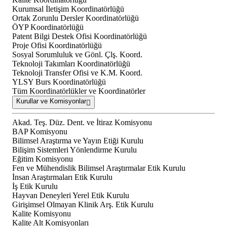
Kurumsal İletişim Koordinatörlüğü
Ortak Zorunlu Dersler Koordinatörlüğü
ÖYP Koordinatörlüğü
Patent Bilgi Destek Ofisi Koordinatörlüğü
Proje Ofisi Koordinatörlüğü
Sosyal Sorumluluk ve Gönl. Çlş. Koord.
Teknoloji Takımları Koordinatörlüğü
Teknoloji Transfer Ofisi ve K.M. Koord.
YLSY Burs Koordinatörlüğü
Tüm Koordinatörlükler ve Koordinatörler
Kurullar ve Komisyonlar
Akad. Teş. Düz. Dent. ve İtiraz Komisyonu
BAP Komisyonu
Bilimsel Araştırma ve Yayın Etiği Kurulu
Bilişim Sistemleri Yönlendirme Kurulu
Eğitim Komisyonu
Fen ve Mühendislik Bilimsel Araştırmalar Etik Kurulu
İnsan Araştırmaları Etik Kurulu
İş Etik Kurulu
Hayvan Deneyleri Yerel Etik Kurulu
Girişimsel Olmayan Klinik Arş. Etik Kurulu
Kalite Komisyonu
Kalite Alt Komisyonları