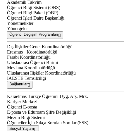
Akademik Takvim
Öğrenci Bilgi Sistemi (OBS)
Öğrenci Bilgi Paketi (OBP)
Öğrenci İşleri Daire Başkanlığı
Yönetmelikler
Yönergeler
Öğrenci Değişim Programları
Dış İlişkiler Genel Koordinatörlüğü
Erasmus+ Koordinatörlüğü
Farabi Koordinatörlüğü
Uluslararası Öğrenci Birimi
Mevlana Koordinatörlüğü
Uluslararası İlişkiler Koordinatörlüğü
IAESTE Temsilciliği
Bağlantılar
Karaelmas Türkçe Öğretimi Uyg. Arş. Mrk.
Kariyer Merkezi
Öğrenci E-posta
E-posta ve Eduroam Şifre Değişikliği
Mezun Bilgi Sistemi
Öğrenciler İçin Sıkça Sorulan Sorular (SSS)
Sosyal Yaşam