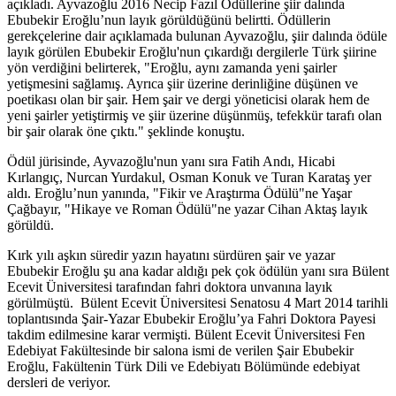
açıkladı. Ayvazoğlu 2016 Necip Fazıl Ödüllerine şiir dalında
Ebubekir Eroğlu’nun layık görüldüğünü belirtti. Ödüllerin
gerekçelerine dair açıklamada bulunan Ayvazoğlu, şiir dalında ödüle
layık görülen Ebubekir Eroğlu'nun çıkardığı dergilerle Türk şiirine
yön verdiğini belirterek, "Eroğlu, aynı zamanda yeni şairler
yetişmesini sağlamış. Ayrıca şiir üzerine derinliğine düşünen ve
poetikası olan bir şair. Hem şair ve dergi yöneticisi olarak hem de
yeni şairler yetiştirmiş ve şiir üzerine düşünmüş, tefekkür tarafı olan
bir şair olarak öne çıktı." şeklinde konuştu.
Ödül jürisinde, Ayvazoğlu'nun yanı sıra Fatih Andı, Hicabi
Kırlangıç, Nurcan Yurdakul, Osman Konuk ve Turan Karataş yer
aldı. Eroğlu’nun yanında, "Fikir ve Araştırma Ödülü"ne Yaşar
Çağbayır, "Hikaye ve Roman Ödülü"ne yazar Cihan Aktaş layık
görüldü.
Kırk yılı aşkın süredir yazın hayatını sürdüren şair ve yazar
Ebubekir Eroğlu şu ana kadar aldığı pek çok ödülün yanı sıra Bülent
Ecevit Üniversitesi tarafından fahri doktora unvanına layık
görülmüştü. Bülent Ecevit Üniversitesi Senatosu 4 Mart 2014 tarihli
toplantısında Şair-Yazar Ebubekir Eroğlu’ya Fahri Doktora Payesi
takdim edilmesine karar vermişti. Bülent Ecevit Üniversitesi Fen
Edebiyat Fakültesinde bir salona ismi de verilen Şair Ebubekir
Eroğlu, Fakültenin Türk Dili ve Edebiyatı Bölümünde edebiyat
dersleri de veriyor.