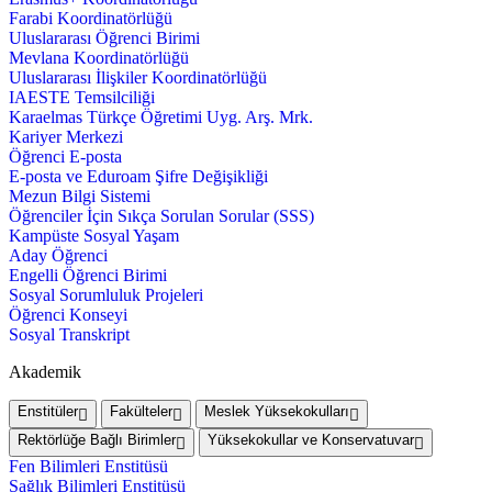
Farabi Koordinatörlüğü
Uluslararası Öğrenci Birimi
Mevlana Koordinatörlüğü
Uluslararası İlişkiler Koordinatörlüğü
IAESTE Temsilciliği
Karaelmas Türkçe Öğretimi Uyg. Arş. Mrk.
Kariyer Merkezi
Öğrenci E-posta
E-posta ve Eduroam Şifre Değişikliği
Mezun Bilgi Sistemi
Öğrenciler İçin Sıkça Sorulan Sorular (SSS)
Kampüste Sosyal Yaşam
Aday Öğrenci
Engelli Öğrenci Birimi
Sosyal Sorumluluk Projeleri
Öğrenci Konseyi
Sosyal Transkript
Akademik
Enstitüler
Fakülteler
Meslek Yüksekokulları
Rektörlüğe Bağlı Birimler
Yüksekokullar ve Konservatuvar
Fen Bilimleri Enstitüsü
Sağlık Bilimleri Enstitüsü