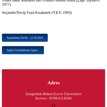
Allahı İnkâr Mümkün mü?/Filibeli Ahmed Hilmi (Çığır Yayınevi,
1977)
Seçmeler/Necip Fazıl Kısakürek (YKY, 1993)
Yayınlanma Tarihi : 12.10.2016
Sayfa Görüntülenme Sayısı :
Adres
Zonguldak Bülent Ecevit Üniversitesi
İncivez / ZONGULDAK