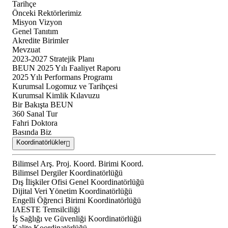
Tarihçe
Önceki Rektörlerimiz
Misyon Vizyon
Genel Tanıtım
Akredite Birimler
Mevzuat
2023-2027 Stratejik Planı
BEUN 2025 Yılı Faaliyet Raporu
2025 Yılı Performans Programı
Kurumsal Logomuz ve Tarihçesi
Kurumsal Kimlik Kılavuzu
Bir Bakışta BEUN
360 Sanal Tur
Fahri Doktora
Basında Biz
Koordinatörlükler
Bilimsel Arş. Proj. Koord. Birimi Koord.
Bilimsel Dergiler Koordinatörlüğü
Dış İlişkiler Ofisi Genel Koordinatörlüğü
Dijital Veri Yönetim Koordinatörlüğü
Engelli Öğrenci Birimi Koordinatörlüğü
IAESTE Temsilciliği
İş Sağlığı ve Güvenliği Koordinatörlüğü
Kalite Koordinatörlüğü