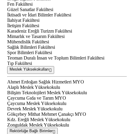
Fen Fakültesi
Güzel Sanatlar Fakültesi
İktisadi ve İdari Bilimler Fakültesi
İlahiyat Fakültesi
İletişim Fakültesi
Karadeniz Ereğli Turizm Fakültesi
Mimarlık ve Tasarım Fakültesi
Mühendislik Fakültesi
Sağlık Bilimleri Fakültesi
Spor Bilimleri Fakültesi
Teoman Duralı İnsan ve Toplum Bilimleri Fakültesi
Tıp Fakültesi
Meslek Yüksekokulları
Ahmet Erdoğan Sağlık Hizmetleri MYO
Alaplı Meslek Yüksekokulu
Bilişim Teknolojileri Meslek Yüksekokulu
Çaycuma Gıda ve Tarım MYO
Çaycuma Meslek Yüksekokulu
Devrek Meslek Yüksekokulu
Gökçebey Mithat Mehmet Çanakçı MYO
Kdz. Ereğli Meslek Yüksekokulu
Zonguldak Meslek Yüksekokulu
Rektörlüğe Bağlı Birimler