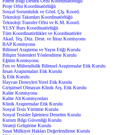
Patent Bilgi Destek Ofisi Koordinatörlüğü
Proje Ofisi Koordinatörlüğü
Sosyal Sorumluluk ve Gönl. Çlş. Koord.
Teknoloji Takımları Koordinatörlüğü
Teknoloji Transfer Ofisi ve K.M. Koord.
YLSY Burs Koordinatörlüğü
Tüm Koordinatörlükler ve Koordinatörler
Akad. Teş. Düz. Dent. ve İtiraz Komisyonu
BAP Komisyonu
Bilimsel Araştırma ve Yayın Etiği Kurulu
Bilişim Sistemleri Yönlendirme Kurulu
Eğitim Komisyonu
Fen ve Mühendislik Bilimsel Araştırmalar Etik Kurulu
İnsan Araştırmaları Etik Kurulu
İş Etik Kurulu
Hayvan Deneyleri Yerel Etik Kurulu
Girişimsel Olmayan Klinik Arş. Etik Kurulu
Kalite Komisyonu
Kalite Alt Komisyonları
Klinik Araştırmalar Etik Kurulu
Sosyal Tesis Yürütme Kurulu
Sosyal Tesisler İşletmesi Denetim Kurulu
Kurum Bilgi Güvenliği Kurulu
Strateji Geliştirme Kurulu
Sınai Mülkiyet Hakları Değerlendirme Kurulu