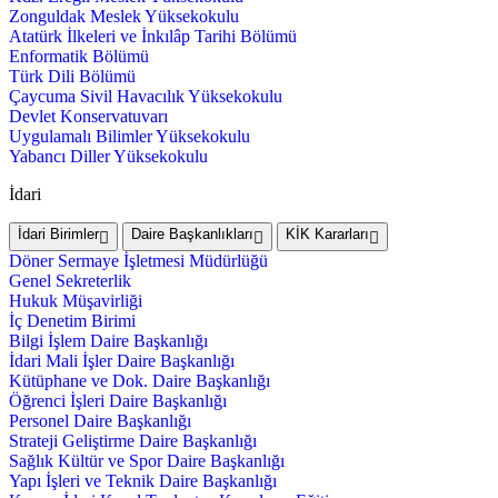
Zonguldak Meslek Yüksekokulu
Atatürk İlkeleri ve İnkılâp Tarihi Bölümü
Enformatik Bölümü
Türk Dili Bölümü
Çaycuma Sivil Havacılık Yüksekokulu
Devlet Konservatuvarı
Uygulamalı Bilimler Yüksekokulu
Yabancı Diller Yüksekokulu
İdari
İdari Birimler
Daire Başkanlıkları
KİK Kararları
Döner Sermaye İşletmesi Müdürlüğü
Genel Sekreterlik
Hukuk Müşavirliği
İç Denetim Birimi
Bilgi İşlem Daire Başkanlığı
İdari Mali İşler Daire Başkanlığı
Kütüphane ve Dok. Daire Başkanlığı
Öğrenci İşleri Daire Başkanlığı
Personel Daire Başkanlığı
Strateji Geliştirme Daire Başkanlığı
Sağlık Kültür ve Spor Daire Başkanlığı
Yapı İşleri ve Teknik Daire Başkanlığı