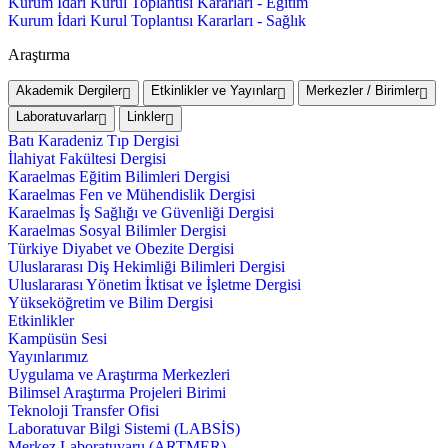
Kurum İdari Kurul Toplantısı Kararları - Eğitim
Kurum İdari Kurul Toplantısı Kararları - Sağlık
Araştırma
Akademik Dergiler
Etkinlikler ve Yayınlar
Merkezler / Birimler
Laboratuvarlar
Linkler
Batı Karadeniz Tıp Dergisi
İlahiyat Fakültesi Dergisi
Karaelmas Eğitim Bilimleri Dergisi
Karaelmas Fen ve Mühendislik Dergisi
Karaelmas İş Sağlığı ve Güvenliği Dergisi
Karaelmas Sosyal Bilimler Dergisi
Türkiye Diyabet ve Obezite Dergisi
Uluslararası Diş Hekimliği Bilimleri Dergisi
Uluslararası Yönetim İktisat ve İşletme Dergisi
Yükseköğretim ve Bilim Dergisi
Etkinlikler
Kampüsün Sesi
Yayınlarımız
Uygulama ve Araştırma Merkezleri
Bilimsel Araştırma Projeleri Birimi
Teknoloji Transfer Ofisi
Laboratuvar Bilgi Sistemi (LABSİS)
Merkez Laboratuvaru (ARTMER)