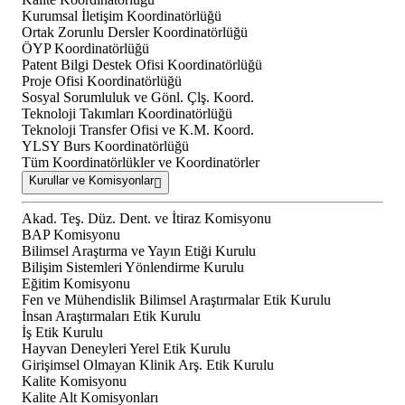
Kurumsal İletişim Koordinatörlüğü
Ortak Zorunlu Dersler Koordinatörlüğü
ÖYP Koordinatörlüğü
Patent Bilgi Destek Ofisi Koordinatörlüğü
Proje Ofisi Koordinatörlüğü
Sosyal Sorumluluk ve Gönl. Çlş. Koord.
Teknoloji Takımları Koordinatörlüğü
Teknoloji Transfer Ofisi ve K.M. Koord.
YLSY Burs Koordinatörlüğü
Tüm Koordinatörlükler ve Koordinatörler
Kurullar ve Komisyonlar
Akad. Teş. Düz. Dent. ve İtiraz Komisyonu
BAP Komisyonu
Bilimsel Araştırma ve Yayın Etiği Kurulu
Bilişim Sistemleri Yönlendirme Kurulu
Eğitim Komisyonu
Fen ve Mühendislik Bilimsel Araştırmalar Etik Kurulu
İnsan Araştırmaları Etik Kurulu
İş Etik Kurulu
Hayvan Deneyleri Yerel Etik Kurulu
Girişimsel Olmayan Klinik Arş. Etik Kurulu
Kalite Komisyonu
Kalite Alt Komisyonları