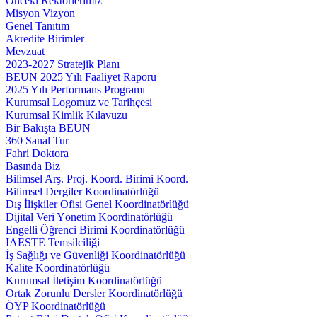
Önceki Rektörlerimiz
Misyon Vizyon
Genel Tanıtım
Akredite Birimler
Mevzuat
2023-2027 Stratejik Planı
BEUN 2025 Yılı Faaliyet Raporu
2025 Yılı Performans Programı
Kurumsal Logomuz ve Tarihçesi
Kurumsal Kimlik Kılavuzu
Bir Bakışta BEUN
360 Sanal Tur
Fahri Doktora
Basında Biz
Bilimsel Arş. Proj. Koord. Birimi Koord.
Bilimsel Dergiler Koordinatörlüğü
Dış İlişkiler Ofisi Genel Koordinatörlüğü
Dijital Veri Yönetim Koordinatörlüğü
Engelli Öğrenci Birimi Koordinatörlüğü
IAESTE Temsilciliği
İş Sağlığı ve Güvenliği Koordinatörlüğü
Kalite Koordinatörlüğü
Kurumsal İletişim Koordinatörlüğü
Ortak Zorunlu Dersler Koordinatörlüğü
ÖYP Koordinatörlüğü