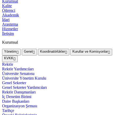
Kurumsal
Kalite
Öğrenci
Akademik
İdari
Araştırma
Hizmetler
İletişim
Kurumsal
Yönetim
Genel
Koordinatörlükler
Kurullar ve Komisyonlar
KVKK
Rektör
Rektör Yardımcıları
Üniversite Senatosu
Üniversite Yönetim Kurulu
Genel Sekreter
Genel Sekreter Yardımcıları
Rektör Danışmanları
İç Denetim Birimi
Daire Başkanları
Organizasyon Şeması
Tarihçe