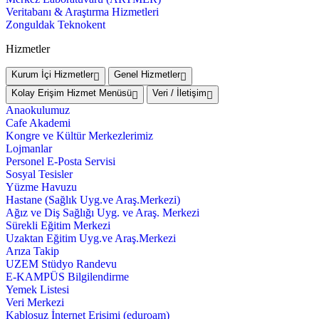
Veritabanı & Araştırma Hizmetleri
Zonguldak Teknokent
Hizmetler
Kurum İçi Hizmetler
Genel Hizmetler
Kolay Erişim Hizmet Menüsü
Veri / İletişim
Anaokulumuz
Cafe Akademi
Kongre ve Kültür Merkezlerimiz
Lojmanlar
Personel E-Posta Servisi
Sosyal Tesisler
Yüzme Havuzu
Hastane (Sağlık Uyg.ve Araş.Merkezi)
Ağız ve Diş Sağlığı Uyg. ve Araş. Merkezi
Sürekli Eğitim Merkezi
Uzaktan Eğitim Uyg.ve Araş.Merkezi
Arıza Takip
UZEM Stüdyo Randevu
E-KAMPÜS Bilgilendirme
Yemek Listesi
Veri Merkezi
Kablosuz İnternet Erişimi (eduroam)