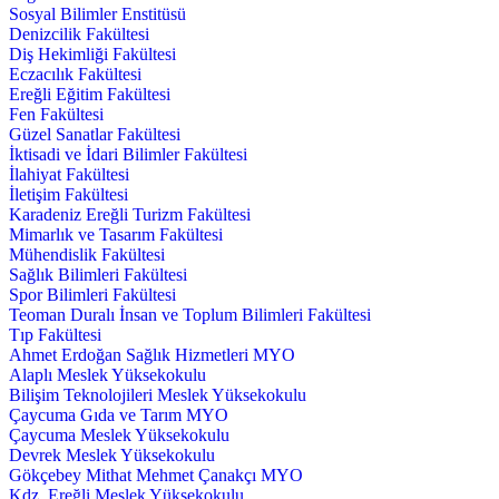
Sosyal Bilimler Enstitüsü
Denizcilik Fakültesi
Diş Hekimliği Fakültesi
Eczacılık Fakültesi
Ereğli Eğitim Fakültesi
Fen Fakültesi
Güzel Sanatlar Fakültesi
İktisadi ve İdari Bilimler Fakültesi
İlahiyat Fakültesi
İletişim Fakültesi
Karadeniz Ereğli Turizm Fakültesi
Mimarlık ve Tasarım Fakültesi
Mühendislik Fakültesi
Sağlık Bilimleri Fakültesi
Spor Bilimleri Fakültesi
Teoman Duralı İnsan ve Toplum Bilimleri Fakültesi
Tıp Fakültesi
Ahmet Erdoğan Sağlık Hizmetleri MYO
Alaplı Meslek Yüksekokulu
Bilişim Teknolojileri Meslek Yüksekokulu
Çaycuma Gıda ve Tarım MYO
Çaycuma Meslek Yüksekokulu
Devrek Meslek Yüksekokulu
Gökçebey Mithat Mehmet Çanakçı MYO
Kdz. Ereğli Meslek Yüksekokulu