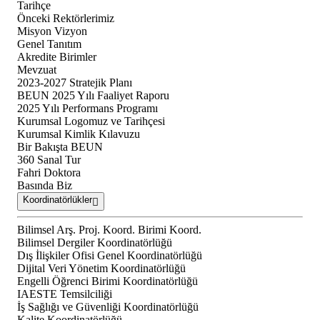
Tarihçe
Önceki Rektörlerimiz
Misyon Vizyon
Genel Tanıtım
Akredite Birimler
Mevzuat
2023-2027 Stratejik Planı
BEUN 2025 Yılı Faaliyet Raporu
2025 Yılı Performans Programı
Kurumsal Logomuz ve Tarihçesi
Kurumsal Kimlik Kılavuzu
Bir Bakışta BEUN
360 Sanal Tur
Fahri Doktora
Basında Biz
Koordinatörlükler
Bilimsel Arş. Proj. Koord. Birimi Koord.
Bilimsel Dergiler Koordinatörlüğü
Dış İlişkiler Ofisi Genel Koordinatörlüğü
Dijital Veri Yönetim Koordinatörlüğü
Engelli Öğrenci Birimi Koordinatörlüğü
IAESTE Temsilciliği
İş Sağlığı ve Güvenliği Koordinatörlüğü
Kalite Koordinatörlüğü