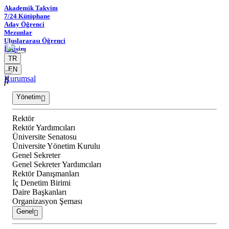
Akademik Takvim
7/24 Kütüphane
Aday Öğrenci
Mezunlar
Uluslararası Öğrenci
İletişim
TR
EN
Kurumsal
Yönetim
Rektör
Rektör Yardımcıları
Üniversite Senatosu
Üniversite Yönetim Kurulu
Genel Sekreter
Genel Sekreter Yardımcıları
Rektör Danışmanları
İç Denetim Birimi
Daire Başkanları
Organizasyon Şeması
Genel