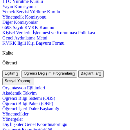
TTO Yürütme Kurulu
Yayın Komisyonu
Yemek Servisi Yürütme Kurulu
Yönetmelik Komisyonu
Diğer Komisyonlar
6698 Sayılı KVKK Kanunu
Kişisel Verilerin İşlenmesi ve Korunması Politikası
Genel Aydınlatma Metni
KVKK İlgili Kişi Başvuru Formu
Kalite
Öğrenci
Eğitim
Öğrenci Değişim Programları
Bağlantılar
Sosyal Yaşam
Oryantasyon Eğitimleri
Akademik Takvim
Öğrenci Bilgi Sistemi (OBS)
Öğrenci Bilgi Paketi (OBP)
Öğrenci İşleri Daire Başkanlığı
Yönetmelikler
Yönergeler
Dış İlişkiler Genel Koordinatörlüğü
Erasmus+ Koordinatörlüğü