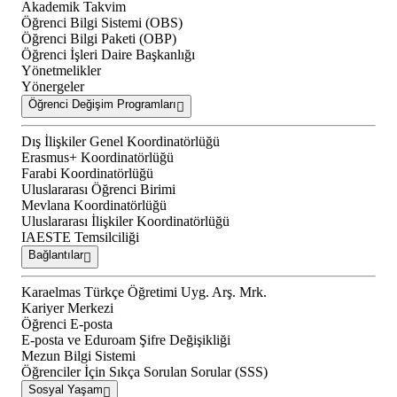
Akademik Takvim
Öğrenci Bilgi Sistemi (OBS)
Öğrenci Bilgi Paketi (OBP)
Öğrenci İşleri Daire Başkanlığı
Yönetmelikler
Yönergeler
Öğrenci Değişim Programları
Dış İlişkiler Genel Koordinatörlüğü
Erasmus+ Koordinatörlüğü
Farabi Koordinatörlüğü
Uluslararası Öğrenci Birimi
Mevlana Koordinatörlüğü
Uluslararası İlişkiler Koordinatörlüğü
IAESTE Temsilciliği
Bağlantılar
Karaelmas Türkçe Öğretimi Uyg. Arş. Mrk.
Kariyer Merkezi
Öğrenci E-posta
E-posta ve Eduroam Şifre Değişikliği
Mezun Bilgi Sistemi
Öğrenciler İçin Sıkça Sorulan Sorular (SSS)
Sosyal Yaşam