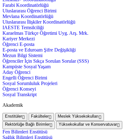
Farabi Koordinatörlüğü
Uluslararası Öğrenci Birimi
Mevlana Koordinatörlüğü
Uluslararası İlişkiler Koordinatörlüğü
IAESTE Temsilciliği
Karaelmas Türkçe Öğretimi Uyg. Arş. Mrk.
Kariyer Merkezi
Öğrenci E-posta
E-posta ve Eduroam Şifre Değişikliği
Mezun Bilgi Sistemi
Öğrenciler İçin Sıkça Sorulan Sorular (SSS)
Kampüste Sosyal Yaşam
Aday Öğrenci
Engelli Öğrenci Birimi
Sosyal Sorumluluk Projeleri
Öğrenci Konseyi
Sosyal Transkript
Akademik
Enstitüler
Fakülteler
Meslek Yüksekokulları
Rektörlüğe Bağlı Birimler
Yüksekokullar ve Konservatuvar
Fen Bilimleri Enstitüsü
Sağlık Bilimleri Enstitüsü