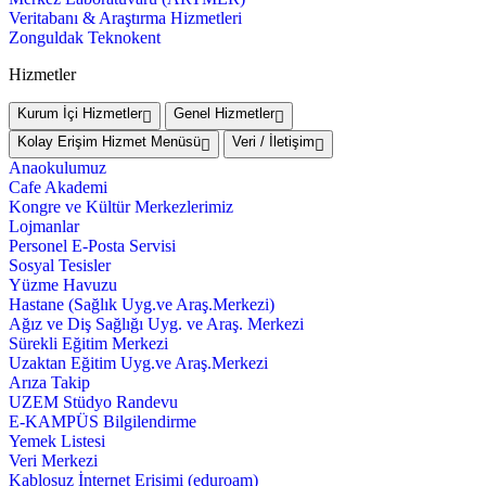
Veritabanı & Araştırma Hizmetleri
Zonguldak Teknokent
Hizmetler
Kurum İçi Hizmetler
Genel Hizmetler
Kolay Erişim Hizmet Menüsü
Veri / İletişim
Anaokulumuz
Cafe Akademi
Kongre ve Kültür Merkezlerimiz
Lojmanlar
Personel E-Posta Servisi
Sosyal Tesisler
Yüzme Havuzu
Hastane (Sağlık Uyg.ve Araş.Merkezi)
Ağız ve Diş Sağlığı Uyg. ve Araş. Merkezi
Sürekli Eğitim Merkezi
Uzaktan Eğitim Uyg.ve Araş.Merkezi
Arıza Takip
UZEM Stüdyo Randevu
E-KAMPÜS Bilgilendirme
Yemek Listesi
Veri Merkezi
Kablosuz İnternet Erişimi (eduroam)