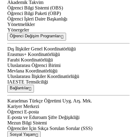
Akademik Takvim
Öğrenci Bilgi Sistemi (OBS)
Öğrenci Bilgi Paketi (OBP)
Öğrenci İşleri Daire Başkanlığı
Yönetmelikler
Yönergeler
Öğrenci Değişim Programları
Dış İlişkiler Genel Koordinatörlüğü
Erasmus+ Koordinatörlüğü
Farabi Koordinatörlüğü
Uluslararası Öğrenci Birimi
Mevlana Koordinatörlüğü
Uluslararası İlişkiler Koordinatörlüğü
IAESTE Temsilciliği
Bağlantılar
Karaelmas Türkçe Öğretimi Uyg. Arş. Mrk.
Kariyer Merkezi
Öğrenci E-posta
E-posta ve Eduroam Şifre Değişikliği
Mezun Bilgi Sistemi
Öğrenciler İçin Sıkça Sorulan Sorular (SSS)
Sosyal Yaşam