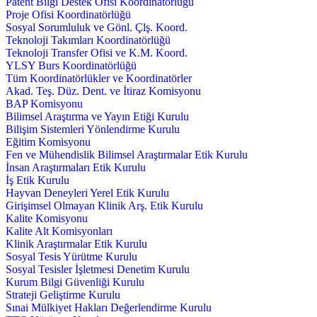
Patent Bilgi Destek Ofisi Koordinatörlüğü
Proje Ofisi Koordinatörlüğü
Sosyal Sorumluluk ve Gönl. Çlş. Koord.
Teknoloji Takımları Koordinatörlüğü
Teknoloji Transfer Ofisi ve K.M. Koord.
YLSY Burs Koordinatörlüğü
Tüm Koordinatörlükler ve Koordinatörler
Akad. Teş. Düz. Dent. ve İtiraz Komisyonu
BAP Komisyonu
Bilimsel Araştırma ve Yayın Etiği Kurulu
Bilişim Sistemleri Yönlendirme Kurulu
Eğitim Komisyonu
Fen ve Mühendislik Bilimsel Araştırmalar Etik Kurulu
İnsan Araştırmaları Etik Kurulu
İş Etik Kurulu
Hayvan Deneyleri Yerel Etik Kurulu
Girişimsel Olmayan Klinik Arş. Etik Kurulu
Kalite Komisyonu
Kalite Alt Komisyonları
Klinik Araştırmalar Etik Kurulu
Sosyal Tesis Yürütme Kurulu
Sosyal Tesisler İşletmesi Denetim Kurulu
Kurum Bilgi Güvenliği Kurulu
Strateji Geliştirme Kurulu
Sınai Mülkiyet Hakları Değerlendirme Kurulu