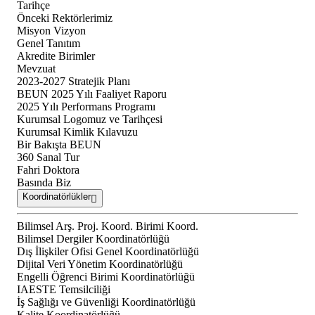
Tarihçe
Önceki Rektörlerimiz
Misyon Vizyon
Genel Tanıtım
Akredite Birimler
Mevzuat
2023-2027 Stratejik Planı
BEUN 2025 Yılı Faaliyet Raporu
2025 Yılı Performans Programı
Kurumsal Logomuz ve Tarihçesi
Kurumsal Kimlik Kılavuzu
Bir Bakışta BEUN
360 Sanal Tur
Fahri Doktora
Basında Biz
Koordinatörlükler
Bilimsel Arş. Proj. Koord. Birimi Koord.
Bilimsel Dergiler Koordinatörlüğü
Dış İlişkiler Ofisi Genel Koordinatörlüğü
Dijital Veri Yönetim Koordinatörlüğü
Engelli Öğrenci Birimi Koordinatörlüğü
IAESTE Temsilciliği
İş Sağlığı ve Güvenliği Koordinatörlüğü
Kalite Koordinatörlüğü