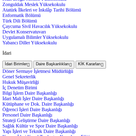
Zonguldak Meslek Yüksekokulu
Atatürk İlkeleri ve İnkılâp Tarihi Bölümü
Enformatik Bölümü
Türk Dili Bölümü
Çaycuma Sivil Havacılık Yüksekokulu
Devlet Konservatuvarı
Uygulamalı Bilimler Yüksekokulu
Yabancı Diller Yüksekokulu
İdari
İdari Birimler
Daire Başkanlıkları
KİK Kararları
Döner Sermaye İşletmesi Müdürlüğü
Genel Sekreterlik
Hukuk Müşavirliği
İç Denetim Birimi
Bilgi İşlem Daire Başkanlığı
İdari Mali İşler Daire Başkanlığı
Kütüphane ve Dok. Daire Başkanlığı
Öğrenci İşleri Daire Başkanlığı
Personel Daire Başkanlığı
Strateji Geliştirme Daire Başkanlığı
Sağlık Kültür ve Spor Daire Başkanlığı
Yapı İşleri ve Teknik Daire Başkanlığı