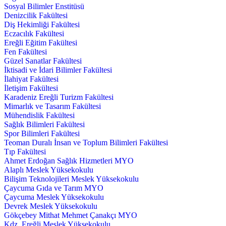
Sosyal Bilimler Enstitüsü
Denizcilik Fakültesi
Diş Hekimliği Fakültesi
Eczacılık Fakültesi
Ereğli Eğitim Fakültesi
Fen Fakültesi
Güzel Sanatlar Fakültesi
İktisadi ve İdari Bilimler Fakültesi
İlahiyat Fakültesi
İletişim Fakültesi
Karadeniz Ereğli Turizm Fakültesi
Mimarlık ve Tasarım Fakültesi
Mühendislik Fakültesi
Sağlık Bilimleri Fakültesi
Spor Bilimleri Fakültesi
Teoman Duralı İnsan ve Toplum Bilimleri Fakültesi
Tıp Fakültesi
Ahmet Erdoğan Sağlık Hizmetleri MYO
Alaplı Meslek Yüksekokulu
Bilişim Teknolojileri Meslek Yüksekokulu
Çaycuma Gıda ve Tarım MYO
Çaycuma Meslek Yüksekokulu
Devrek Meslek Yüksekokulu
Gökçebey Mithat Mehmet Çanakçı MYO
Kdz. Ereğli Meslek Yüksekokulu