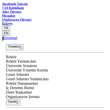
Akademik Takvim
7/24 Kütüphane
Aday Öğrenci
Mezunlar
Uluslararası Öğrenci
İletişim
TR
EN
Kurumsal
Yönetim
Rektör
Rektör Yardımcıları
Üniversite Senatosu
Üniversite Yönetim Kurulu
Genel Sekreter
Genel Sekreter Yardımcıları
Rektör Danışmanları
İç Denetim Birimi
Daire Başkanları
Organizasyon Şeması
Genel