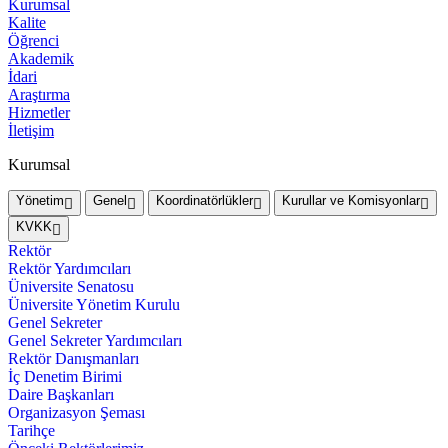
Kurumsal
Kalite
Öğrenci
Akademik
İdari
Araştırma
Hizmetler
İletişim
Kurumsal
Yönetim
Genel
Koordinatörlükler
Kurullar ve Komisyonlar
KVKK
Rektör
Rektör Yardımcıları
Üniversite Senatosu
Üniversite Yönetim Kurulu
Genel Sekreter
Genel Sekreter Yardımcıları
Rektör Danışmanları
İç Denetim Birimi
Daire Başkanları
Organizasyon Şeması
Tarihçe