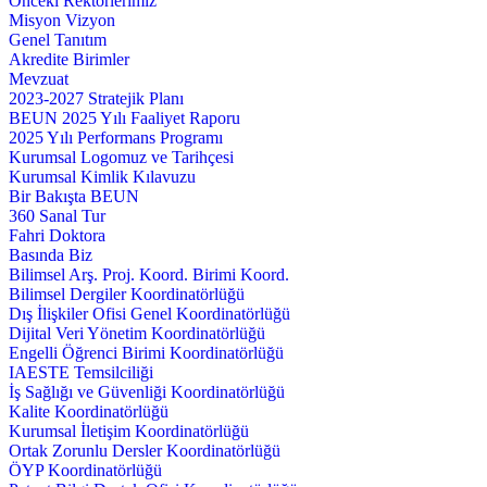
Önceki Rektörlerimiz
Misyon Vizyon
Genel Tanıtım
Akredite Birimler
Mevzuat
2023-2027 Stratejik Planı
BEUN 2025 Yılı Faaliyet Raporu
2025 Yılı Performans Programı
Kurumsal Logomuz ve Tarihçesi
Kurumsal Kimlik Kılavuzu
Bir Bakışta BEUN
360 Sanal Tur
Fahri Doktora
Basında Biz
Bilimsel Arş. Proj. Koord. Birimi Koord.
Bilimsel Dergiler Koordinatörlüğü
Dış İlişkiler Ofisi Genel Koordinatörlüğü
Dijital Veri Yönetim Koordinatörlüğü
Engelli Öğrenci Birimi Koordinatörlüğü
IAESTE Temsilciliği
İş Sağlığı ve Güvenliği Koordinatörlüğü
Kalite Koordinatörlüğü
Kurumsal İletişim Koordinatörlüğü
Ortak Zorunlu Dersler Koordinatörlüğü
ÖYP Koordinatörlüğü