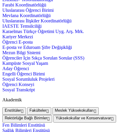
Farabi Koordinatörlüğü
Uluslararası Öğrenci Birimi
Mevlana Koordinatörlüğü
Uluslararası İlişkiler Koordinatörlüğü
IAESTE Temsilciliği
Karaelmas Türkçe Öğretimi Uyg. Arş. Mrk.
Kariyer Merkezi
Öğrenci E-posta
E-posta ve Eduroam Şifre Değişikliği
Mezun Bilgi Sistemi
Öğrenciler İçin Sıkça Sorulan Sorular (SSS)
Kampüste Sosyal Yaşam
Aday Öğrenci
Engelli Öğrenci Birimi
Sosyal Sorumluluk Projeleri
Öğrenci Konseyi
Sosyal Transkript
Akademik
Enstitüler
Fakülteler
Meslek Yüksekokulları
Rektörlüğe Bağlı Birimler
Yüksekokullar ve Konservatuvar
Fen Bilimleri Enstitüsü
Sağlık Bilimleri Enstitüsü