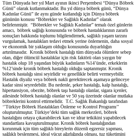
Tüm Dünyada her yıl Mart ayının ikinci Perşembesi “Dünya Böbrek
Günü” olarak kutlanmaktadır. Bu yıl dünya böbrek günü, “Dünya
Kadınlar Günü” ile aynı günde kutlandığı için Dünya böbrek
gününün konusu “Böbrekler ve Sağlıklı Kadınlar” olarak
belirlenmiştir. “Böbrekler ve Sağlıklı Kadınlar” temalı özel günlerin
amacı, böbrek sağlığı konusunda ve böbrek hastalıklarının zararlı
sonuçları hakkında toplumu bilgilendirmek, sağlıklı yaşam tarzını
vurgulamak, hastalıkları tedavi etmek yerine önlemenin, daha sosyal
ve ekonomik bir yaklaşım olduğu konusunda duyarlılığın
artırılmasıdır. Kronik böbrek hastalığı tüm dünyada ölümlere sebep
olan, diğer ölümcül hastalıklar için risk faktörü olan yaygın bir
hastalık olup 18 yaşından büyük kadınların %14’ünde, erkeklerin
%12’sinde kronik böbrek hastalığı olduğu saptanmıştır. Kronik
böbrek hastalığı sinsi seyirlidir ve genellikle belirti vermeyebilir.
Hastalık diyaliz veya böbrek nakli gerektirecek aşamaya gelinceye
kadar sinsi seyredebilir. Bu nedenle, şeker hastalığı, kalp hastalığı,
hipertansiyon, obezite, böbrek taşı hastalığı olanlar, sigara içenler,
ailesinde böbrek hastalığı olanlar ve 50 yaş üzerinde olanlar mutlaka
böbreklerini kontrol ettirmelidir. T.C. Sağlık Bakanlığı tarafından
‘’Türkiye Böbrek Hastalıkları Önleme ve Kontrol Programı’’
oluşturulmuştur. Türkiye’deki tüm sağlık merkezleri, böbrek
hastalığını ortaya çıkarabilecek kan ve idrar tetkikini yapabilecek
standartlara kavuşturulmuştur. Kronik böbrek hastalığından
korunmak için tüm sağlıklı bireylerin düzenli egzersiz yapması,
sağlıklı beslenmesi, ideal vücut ağırlığında olması, tuz tüketimini