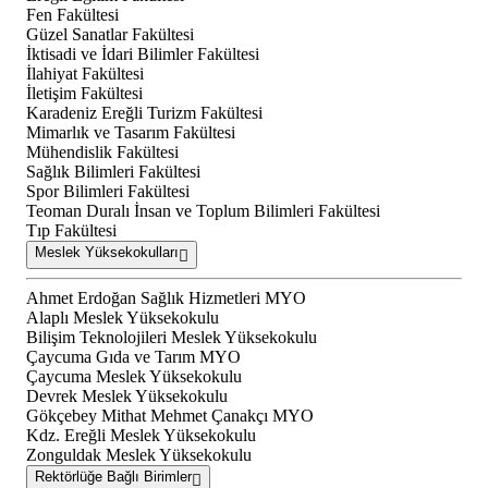
Fen Fakültesi
Güzel Sanatlar Fakültesi
İktisadi ve İdari Bilimler Fakültesi
İlahiyat Fakültesi
İletişim Fakültesi
Karadeniz Ereğli Turizm Fakültesi
Mimarlık ve Tasarım Fakültesi
Mühendislik Fakültesi
Sağlık Bilimleri Fakültesi
Spor Bilimleri Fakültesi
Teoman Duralı İnsan ve Toplum Bilimleri Fakültesi
Tıp Fakültesi
Meslek Yüksekokulları
Ahmet Erdoğan Sağlık Hizmetleri MYO
Alaplı Meslek Yüksekokulu
Bilişim Teknolojileri Meslek Yüksekokulu
Çaycuma Gıda ve Tarım MYO
Çaycuma Meslek Yüksekokulu
Devrek Meslek Yüksekokulu
Gökçebey Mithat Mehmet Çanakçı MYO
Kdz. Ereğli Meslek Yüksekokulu
Zonguldak Meslek Yüksekokulu
Rektörlüğe Bağlı Birimler