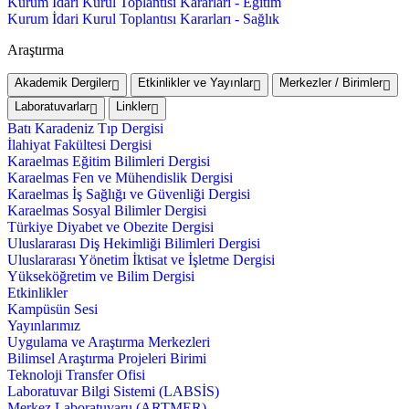
Kurum İdari Kurul Toplantısı Kararları - Eğitim
Kurum İdari Kurul Toplantısı Kararları - Sağlık
Araştırma
Akademik Dergiler
Etkinlikler ve Yayınlar
Merkezler / Birimler
Laboratuvarlar
Linkler
Batı Karadeniz Tıp Dergisi
İlahiyat Fakültesi Dergisi
Karaelmas Eğitim Bilimleri Dergisi
Karaelmas Fen ve Mühendislik Dergisi
Karaelmas İş Sağlığı ve Güvenliği Dergisi
Karaelmas Sosyal Bilimler Dergisi
Türkiye Diyabet ve Obezite Dergisi
Uluslararası Diş Hekimliği Bilimleri Dergisi
Uluslararası Yönetim İktisat ve İşletme Dergisi
Yükseköğretim ve Bilim Dergisi
Etkinlikler
Kampüsün Sesi
Yayınlarımız
Uygulama ve Araştırma Merkezleri
Bilimsel Araştırma Projeleri Birimi
Teknoloji Transfer Ofisi
Laboratuvar Bilgi Sistemi (LABSİS)
Merkez Laboratuvaru (ARTMER)