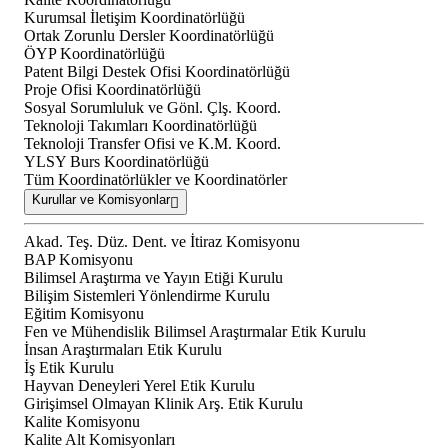
Kurumsal İletişim Koordinatörlüğü
Ortak Zorunlu Dersler Koordinatörlüğü
ÖYP Koordinatörlüğü
Patent Bilgi Destek Ofisi Koordinatörlüğü
Proje Ofisi Koordinatörlüğü
Sosyal Sorumluluk ve Gönl. Çlş. Koord.
Teknoloji Takımları Koordinatörlüğü
Teknoloji Transfer Ofisi ve K.M. Koord.
YLSY Burs Koordinatörlüğü
Tüm Koordinatörlükler ve Koordinatörler
Kurullar ve Komisyonlar
Akad. Teş. Düz. Dent. ve İtiraz Komisyonu
BAP Komisyonu
Bilimsel Araştırma ve Yayın Etiği Kurulu
Bilişim Sistemleri Yönlendirme Kurulu
Eğitim Komisyonu
Fen ve Mühendislik Bilimsel Araştırmalar Etik Kurulu
İnsan Araştırmaları Etik Kurulu
İş Etik Kurulu
Hayvan Deneyleri Yerel Etik Kurulu
Girişimsel Olmayan Klinik Arş. Etik Kurulu
Kalite Komisyonu
Kalite Alt Komisyonları