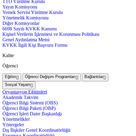
TTO Yürütme Kurulu
Yayın Komisyonu
Yemek Servisi Yürütme Kurulu
Yönetmelik Komisyonu
Diğer Komisyonlar
6698 Sayılı KVKK Kanunu
Kişisel Verilerin İşlenmesi ve Korunması Politikası
Genel Aydınlatma Metni
KVKK İlgili Kişi Başvuru Formu
Kalite
Öğrenci
Eğitim
Öğrenci Değişim Programları
Bağlantılar
Sosyal Yaşam
Oryantasyon Eğitimleri
Akademik Takvim
Öğrenci Bilgi Sistemi (OBS)
Öğrenci Bilgi Paketi (OBP)
Öğrenci İşleri Daire Başkanlığı
Yönetmelikler
Yönergeler
Dış İlişkiler Genel Koordinatörlüğü
Erasmus+ Koordinatörlüğü