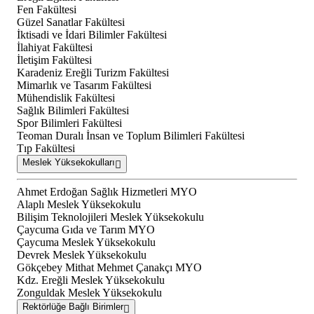
Fen Fakültesi
Güzel Sanatlar Fakültesi
İktisadi ve İdari Bilimler Fakültesi
İlahiyat Fakültesi
İletişim Fakültesi
Karadeniz Ereğli Turizm Fakültesi
Mimarlık ve Tasarım Fakültesi
Mühendislik Fakültesi
Sağlık Bilimleri Fakültesi
Spor Bilimleri Fakültesi
Teoman Duralı İnsan ve Toplum Bilimleri Fakültesi
Tıp Fakültesi
Meslek Yüksekokulları
Ahmet Erdoğan Sağlık Hizmetleri MYO
Alaplı Meslek Yüksekokulu
Bilişim Teknolojileri Meslek Yüksekokulu
Çaycuma Gıda ve Tarım MYO
Çaycuma Meslek Yüksekokulu
Devrek Meslek Yüksekokulu
Gökçebey Mithat Mehmet Çanakçı MYO
Kdz. Ereğli Meslek Yüksekokulu
Zonguldak Meslek Yüksekokulu
Rektörlüğe Bağlı Birimler