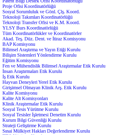
Patent Bilgi Destek Ofisi Koordinatörlüğü
Proje Ofisi Koordinatörlüğü
Sosyal Sorumluluk ve Gönl. Çlş. Koord.
Teknoloji Takımları Koordinatörlüğü
Teknoloji Transfer Ofisi ve K.M. Koord.
YLSY Burs Koordinatörlüğü
Tüm Koordinatörlükler ve Koordinatörler
Akad. Teş. Düz. Dent. ve İtiraz Komisyonu
BAP Komisyonu
Bilimsel Araştırma ve Yayın Etiği Kurulu
Bilişim Sistemleri Yönlendirme Kurulu
Eğitim Komisyonu
Fen ve Mühendislik Bilimsel Araştırmalar Etik Kurulu
İnsan Araştırmaları Etik Kurulu
İş Etik Kurulu
Hayvan Deneyleri Yerel Etik Kurulu
Girişimsel Olmayan Klinik Arş. Etik Kurulu
Kalite Komisyonu
Kalite Alt Komisyonları
Klinik Araştırmalar Etik Kurulu
Sosyal Tesis Yürütme Kurulu
Sosyal Tesisler İşletmesi Denetim Kurulu
Kurum Bilgi Güvenliği Kurulu
Strateji Geliştirme Kurulu
Sınai Mülkiyet Hakları Değerlendirme Kurulu