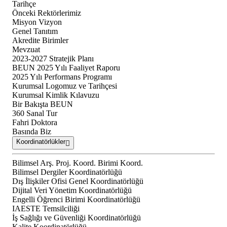
Tarihçe
Önceki Rektörlerimiz
Misyon Vizyon
Genel Tanıtım
Akredite Birimler
Mevzuat
2023-2027 Stratejik Planı
BEUN 2025 Yılı Faaliyet Raporu
2025 Yılı Performans Programı
Kurumsal Logomuz ve Tarihçesi
Kurumsal Kimlik Kılavuzu
Bir Bakışta BEUN
360 Sanal Tur
Fahri Doktora
Basında Biz
Koordinatörlükler
Bilimsel Arş. Proj. Koord. Birimi Koord.
Bilimsel Dergiler Koordinatörlüğü
Dış İlişkiler Ofisi Genel Koordinatörlüğü
Dijital Veri Yönetim Koordinatörlüğü
Engelli Öğrenci Birimi Koordinatörlüğü
IAESTE Temsilciliği
İş Sağlığı ve Güvenliği Koordinatörlüğü
Kalite Koordinatörlüğü