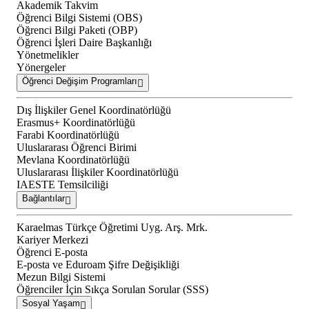
Akademik Takvim
Öğrenci Bilgi Sistemi (OBS)
Öğrenci Bilgi Paketi (OBP)
Öğrenci İşleri Daire Başkanlığı
Yönetmelikler
Yönergeler
Öğrenci Değişim Programları
Dış İlişkiler Genel Koordinatörlüğü
Erasmus+ Koordinatörlüğü
Farabi Koordinatörlüğü
Uluslararası Öğrenci Birimi
Mevlana Koordinatörlüğü
Uluslararası İlişkiler Koordinatörlüğü
IAESTE Temsilciliği
Bağlantılar
Karaelmas Türkçe Öğretimi Uyg. Arş. Mrk.
Kariyer Merkezi
Öğrenci E-posta
E-posta ve Eduroam Şifre Değişikliği
Mezun Bilgi Sistemi
Öğrenciler İçin Sıkça Sorulan Sorular (SSS)
Sosyal Yaşam