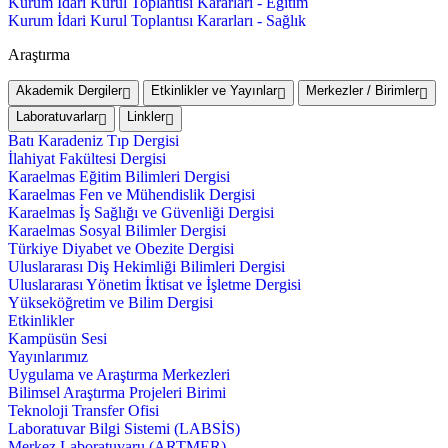
Kurum İdari Kurul Toplantısı Kararları - Eğitim
Kurum İdari Kurul Toplantısı Kararları - Sağlık
Araştırma
Akademik Dergiler
Etkinlikler ve Yayınlar
Merkezler / Birimler
Laboratuvarlar
Linkler
Batı Karadeniz Tıp Dergisi
İlahiyat Fakültesi Dergisi
Karaelmas Eğitim Bilimleri Dergisi
Karaelmas Fen ve Mühendislik Dergisi
Karaelmas İş Sağlığı ve Güvenliği Dergisi
Karaelmas Sosyal Bilimler Dergisi
Türkiye Diyabet ve Obezite Dergisi
Uluslararası Diş Hekimliği Bilimleri Dergisi
Uluslararası Yönetim İktisat ve İşletme Dergisi
Yükseköğretim ve Bilim Dergisi
Etkinlikler
Kampüsün Sesi
Yayınlarımız
Uygulama ve Araştırma Merkezleri
Bilimsel Araştırma Projeleri Birimi
Teknoloji Transfer Ofisi
Laboratuvar Bilgi Sistemi (LABSİS)
Merkez Laboratuvaru (ARTMER)