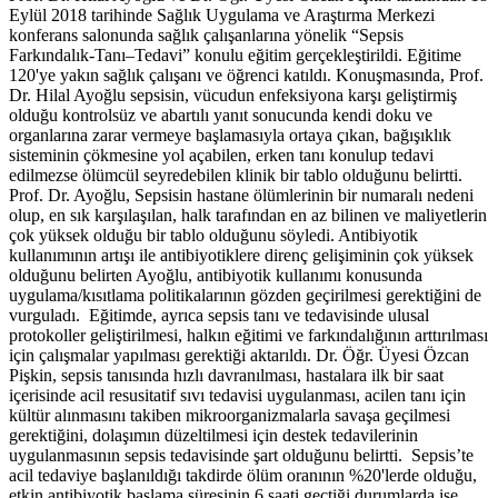
Eylül 2018 tarihinde Sağlık Uygulama ve Araştırma Merkezi
konferans salonunda sağlık çalışanlarına yönelik “Sepsis
Farkındalık-Tanı–Tedavi” konulu eğitim gerçekleştirildi. Eğitime
120'ye yakın sağlık çalışanı ve öğrenci katıldı. Konuşmasında, Prof.
Dr. Hilal Ayoğlu sepsisin, vücudun enfeksiyona karşı geliştirmiş
olduğu kontrolsüz ve abartılı yanıt sonucunda kendi doku ve
organlarına zarar vermeye başlamasıyla ortaya çıkan, bağışıklık
sisteminin çökmesine yol açabilen, erken tanı konulup tedavi
edilmezse ölümcül seyredebilen klinik bir tablo olduğunu belirtti.
Prof. Dr. Ayoğlu, Sepsisin hastane ölümlerinin bir numaralı nedeni
olup, en sık karşılaşılan, halk tarafından en az bilinen ve maliyetlerin
çok yüksek olduğu bir tablo olduğunu söyledi. Antibiyotik
kullanımının artışı ile antibiyotiklere direnç gelişiminin çok yüksek
olduğunu belirten Ayoğlu, antibiyotik kullanımı konusunda
uygulama/kısıtlama politikalarının gözden geçirilmesi gerektiğini de
vurguladı. Eğitimde, ayrıca sepsis tanı ve tedavisinde ulusal
protokoller geliştirilmesi, halkın eğitimi ve farkındalığının arttırılması
için çalışmalar yapılması gerektiği aktarıldı. Dr. Öğr. Üyesi Özcan
Pişkin, sepsis tanısında hızlı davranılması, hastalara ilk bir saat
içerisinde acil resusitatif sıvı tedavisi uygulanması, acilen tanı için
kültür alınmasını takiben mikroorganizmalarla savaşa geçilmesi
gerektiğini, dolaşımın düzeltilmesi için destek tedavilerinin
uygulanmasının sepsis tedavisinde şart olduğunu belirtti. Sepsis’te
acil tedaviye başlanıldığı takdirde ölüm oranının %20'lerde olduğu,
etkin antibiyotik başlama süresinin 6 saati geçtiği durumlarda ise