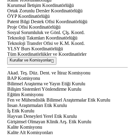
Kurumsal İletişim Koordinatörlüğü
Ortak Zorunlu Dersler Koordinatörlüğü
ÖYP Koordinatörlüğü
Patent Bilgi Destek Ofisi Koordinatörlüğü
Proje Ofisi Koordinatörlüğü
Sosyal Sorumluluk ve Gönl. Çlş. Koord.
Teknoloji Takımları Koordinatörlüğü
Teknoloji Transfer Ofisi ve K.M. Koord.
YLSY Burs Koordinatörlüğü
Tüm Koordinatörlükler ve Koordinatörler
Kurullar ve Komisyonlar
Akad. Teş. Düz. Dent. ve İtiraz Komisyonu
BAP Komisyonu
Bilimsel Araştırma ve Yayın Etiği Kurulu
Bilişim Sistemleri Yönlendirme Kurulu
Eğitim Komisyonu
Fen ve Mühendislik Bilimsel Araştırmalar Etik Kurulu
İnsan Araştırmaları Etik Kurulu
İş Etik Kurulu
Hayvan Deneyleri Yerel Etik Kurulu
Girişimsel Olmayan Klinik Arş. Etik Kurulu
Kalite Komisyonu
Kalite Alt Komisyonları