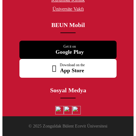
Üniversite Vakfı
BEUN Mobil
Get it on
Google Play
Download on the
App Store
Sosyal Medya
© 2025 Zonguldak Bülent Ecevit Üniversitesi