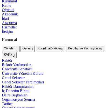
Kurumsal
Kalite
Öğrenci
Akademik
İdari
Araştırma
Hizmetler
İletişim
Kurumsal
Yönetim
Genel
Koordinatörlükler
Kurullar ve Komisyonlar
KVKK
Rektör
Rektör Yardımcıları
Üniversite Senatosu
Üniversite Yönetim Kurulu
Genel Sekreter
Genel Sekreter Yardımcıları
Rektör Danışmanları
İç Denetim Birimi
Daire Başkanları
Organizasyon Şeması
Tarihçe