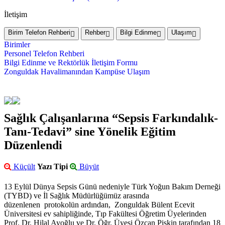
İletişim
Birim Telefon Rehberi
Rehber
Bilgi Edinme
Ulaşım
Birimler
Personel Telefon Rehberi
Bilgi Edinme ve Rektörlük İletişim Formu
Zonguldak Havalimanından Kampüse Ulaşım
Sağlık Çalışanlarına “Sepsis Farkındalık-
Tanı-Tedavi” sine Yönelik Eğitim
Düzenlendi
Küçült
Yazı Tipi
Büyüt
13 Eylül Dünya Sepsis Günü nedeniyle Türk Yoğun Bakım Derneği
(TYBD) ve İl Sağlık Müdürlüğümüz arasında
düzenlenen protokolün ardından, Zonguldak Bülent Ecevit
Üniversitesi ev sahipliğinde, Tıp Fakültesi Öğretim Üyelerinden
Prof. Dr. Hilal Ayoğlu ve Dr. Öğr. Üyesi Özcan Pişkin tarafından 18