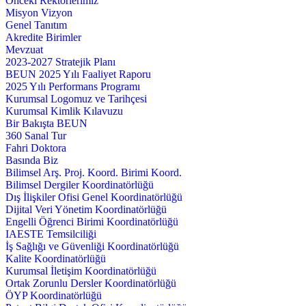
Önceki Rektörlerimiz
Misyon Vizyon
Genel Tanıtım
Akredite Birimler
Mevzuat
2023-2027 Stratejik Planı
BEUN 2025 Yılı Faaliyet Raporu
2025 Yılı Performans Programı
Kurumsal Logomuz ve Tarihçesi
Kurumsal Kimlik Kılavuzu
Bir Bakışta BEUN
360 Sanal Tur
Fahri Doktora
Basında Biz
Bilimsel Arş. Proj. Koord. Birimi Koord.
Bilimsel Dergiler Koordinatörlüğü
Dış İlişkiler Ofisi Genel Koordinatörlüğü
Dijital Veri Yönetim Koordinatörlüğü
Engelli Öğrenci Birimi Koordinatörlüğü
IAESTE Temsilciliği
İş Sağlığı ve Güvenliği Koordinatörlüğü
Kalite Koordinatörlüğü
Kurumsal İletişim Koordinatörlüğü
Ortak Zorunlu Dersler Koordinatörlüğü
ÖYP Koordinatörlüğü