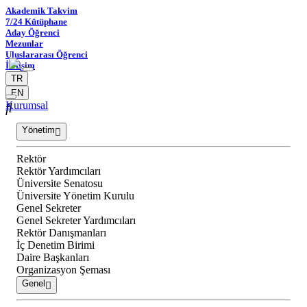
Akademik Takvim
7/24 Kütüphane
Aday Öğrenci
Mezunlar
Uluslararası Öğrenci
İletişim
TR
EN
Kurumsal
Yönetim
Rektör
Rektör Yardımcıları
Üniversite Senatosu
Üniversite Yönetim Kurulu
Genel Sekreter
Genel Sekreter Yardımcıları
Rektör Danışmanları
İç Denetim Birimi
Daire Başkanları
Organizasyon Şeması
Genel