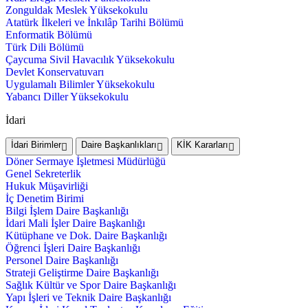
Zonguldak Meslek Yüksekokulu
Atatürk İlkeleri ve İnkılâp Tarihi Bölümü
Enformatik Bölümü
Türk Dili Bölümü
Çaycuma Sivil Havacılık Yüksekokulu
Devlet Konservatuvarı
Uygulamalı Bilimler Yüksekokulu
Yabancı Diller Yüksekokulu
İdari
İdari Birimler
Daire Başkanlıkları
KİK Kararları
Döner Sermaye İşletmesi Müdürlüğü
Genel Sekreterlik
Hukuk Müşavirliği
İç Denetim Birimi
Bilgi İşlem Daire Başkanlığı
İdari Mali İşler Daire Başkanlığı
Kütüphane ve Dok. Daire Başkanlığı
Öğrenci İşleri Daire Başkanlığı
Personel Daire Başkanlığı
Strateji Geliştirme Daire Başkanlığı
Sağlık Kültür ve Spor Daire Başkanlığı
Yapı İşleri ve Teknik Daire Başkanlığı