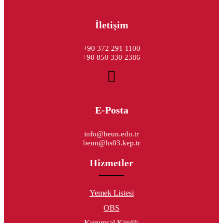
İletişim
+90 372 291 1100
+90 850 330 2386
E-Posta
info@beun.edu.tr
beun@hs03.kep.tr
Hizmetler
Yemek Listesi
OBS
Kurumsal Kimlik