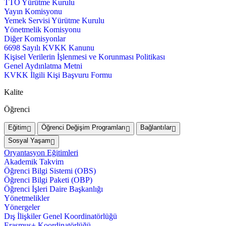
TTO Yürütme Kurulu
Yayın Komisyonu
Yemek Servisi Yürütme Kurulu
Yönetmelik Komisyonu
Diğer Komisyonlar
6698 Sayılı KVKK Kanunu
Kişisel Verilerin İşlenmesi ve Korunması Politikası
Genel Aydınlatma Metni
KVKK İlgili Kişi Başvuru Formu
Kalite
Öğrenci
Eğitim
Öğrenci Değişim Programları
Bağlantılar
Sosyal Yaşam
Oryantasyon Eğitimleri
Akademik Takvim
Öğrenci Bilgi Sistemi (OBS)
Öğrenci Bilgi Paketi (OBP)
Öğrenci İşleri Daire Başkanlığı
Yönetmelikler
Yönergeler
Dış İlişkiler Genel Koordinatörlüğü
Erasmus+ Koordinatörlüğü