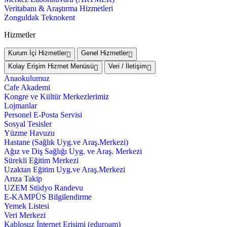
Veritabanı & Araştırma Hizmetleri
Zonguldak Teknokent
Hizmetler
Kurum İçi Hizmetler
Genel Hizmetler
Kolay Erişim Hizmet Menüsü
Veri / İletişim
Anaokulumuz
Cafe Akademi
Kongre ve Kültür Merkezlerimiz
Lojmanlar
Personel E-Posta Servisi
Sosyal Tesisler
Yüzme Havuzu
Hastane (Sağlık Uyg.ve Araş.Merkezi)
Ağız ve Diş Sağlığı Uyg. ve Araş. Merkezi
Sürekli Eğitim Merkezi
Uzaktan Eğitim Uyg.ve Araş.Merkezi
Arıza Takip
UZEM Stüdyo Randevu
E-KAMPÜS Bilgilendirme
Yemek Listesi
Veri Merkezi
Kablosuz İnternet Erişimi (eduroam)