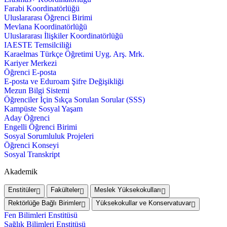
Farabi Koordinatörlüğü
Uluslararası Öğrenci Birimi
Mevlana Koordinatörlüğü
Uluslararası İlişkiler Koordinatörlüğü
IAESTE Temsilciliği
Karaelmas Türkçe Öğretimi Uyg. Arş. Mrk.
Kariyer Merkezi
Öğrenci E-posta
E-posta ve Eduroam Şifre Değişikliği
Mezun Bilgi Sistemi
Öğrenciler İçin Sıkça Sorulan Sorular (SSS)
Kampüste Sosyal Yaşam
Aday Öğrenci
Engelli Öğrenci Birimi
Sosyal Sorumluluk Projeleri
Öğrenci Konseyi
Sosyal Transkript
Akademik
Enstitüler
Fakülteler
Meslek Yüksekokulları
Rektörlüğe Bağlı Birimler
Yüksekokullar ve Konservatuvar
Fen Bilimleri Enstitüsü
Sağlık Bilimleri Enstitüsü