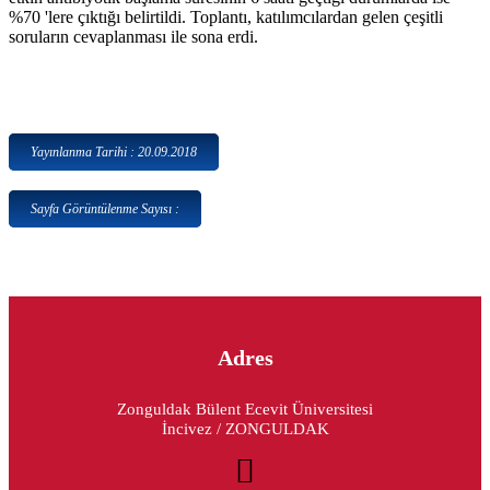
%70 'lere çıktığı belirtildi. Toplantı, katılımcılardan gelen çeşitli
soruların cevaplanması ile sona erdi.
Yayınlanma Tarihi : 20.09.2018
Sayfa Görüntülenme Sayısı :
Adres
Zonguldak Bülent Ecevit Üniversitesi
İncivez / ZONGULDAK