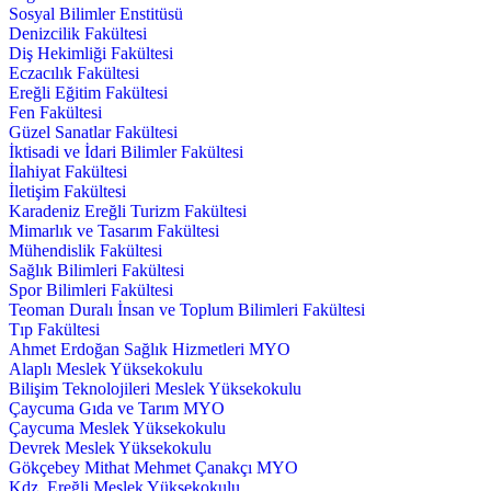
Sosyal Bilimler Enstitüsü
Denizcilik Fakültesi
Diş Hekimliği Fakültesi
Eczacılık Fakültesi
Ereğli Eğitim Fakültesi
Fen Fakültesi
Güzel Sanatlar Fakültesi
İktisadi ve İdari Bilimler Fakültesi
İlahiyat Fakültesi
İletişim Fakültesi
Karadeniz Ereğli Turizm Fakültesi
Mimarlık ve Tasarım Fakültesi
Mühendislik Fakültesi
Sağlık Bilimleri Fakültesi
Spor Bilimleri Fakültesi
Teoman Duralı İnsan ve Toplum Bilimleri Fakültesi
Tıp Fakültesi
Ahmet Erdoğan Sağlık Hizmetleri MYO
Alaplı Meslek Yüksekokulu
Bilişim Teknolojileri Meslek Yüksekokulu
Çaycuma Gıda ve Tarım MYO
Çaycuma Meslek Yüksekokulu
Devrek Meslek Yüksekokulu
Gökçebey Mithat Mehmet Çanakçı MYO
Kdz. Ereğli Meslek Yüksekokulu