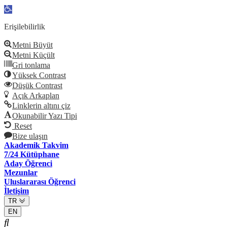
Open
toolbar
Erişilebilirlik
Metni Büyüt
Metni Küçült
Gri tonlama
Yüksek Contrast
Düşük Contrast
Açık Arkaplan
Linklerin altını çiz
Okunabilir Yazı Tipi
Reset
Bize ulaşın
Akademik Takvim
7/24 Kütüphane
Aday Öğrenci
Mezunlar
Uluslararası Öğrenci
İletişim
TR
EN