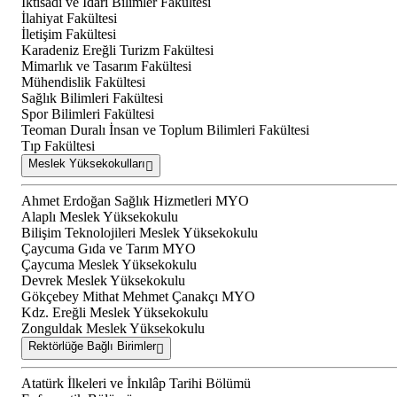
İktisadi ve İdari Bilimler Fakültesi
İlahiyat Fakültesi
İletişim Fakültesi
Karadeniz Ereğli Turizm Fakültesi
Mimarlık ve Tasarım Fakültesi
Mühendislik Fakültesi
Sağlık Bilimleri Fakültesi
Spor Bilimleri Fakültesi
Teoman Duralı İnsan ve Toplum Bilimleri Fakültesi
Tıp Fakültesi
Meslek Yüksekokulları
Ahmet Erdoğan Sağlık Hizmetleri MYO
Alaplı Meslek Yüksekokulu
Bilişim Teknolojileri Meslek Yüksekokulu
Çaycuma Gıda ve Tarım MYO
Çaycuma Meslek Yüksekokulu
Devrek Meslek Yüksekokulu
Gökçebey Mithat Mehmet Çanakçı MYO
Kdz. Ereğli Meslek Yüksekokulu
Zonguldak Meslek Yüksekokulu
Rektörlüğe Bağlı Birimler
Atatürk İlkeleri ve İnkılâp Tarihi Bölümü