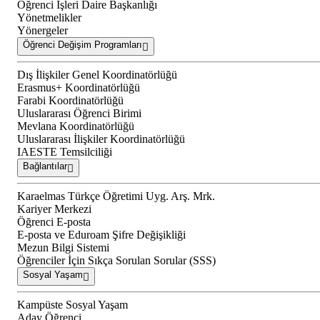
Öğrenci İşleri Daire Başkanlığı
Yönetmelikler
Yönergeler
Öğrenci Değişim Programları
Dış İlişkiler Genel Koordinatörlüğü
Erasmus+ Koordinatörlüğü
Farabi Koordinatörlüğü
Uluslararası Öğrenci Birimi
Mevlana Koordinatörlüğü
Uluslararası İlişkiler Koordinatörlüğü
IAESTE Temsilciliği
Bağlantılar
Karaelmas Türkçe Öğretimi Uyg. Arş. Mrk.
Kariyer Merkezi
Öğrenci E-posta
E-posta ve Eduroam Şifre Değişikliği
Mezun Bilgi Sistemi
Öğrenciler İçin Sıkça Sorulan Sorular (SSS)
Sosyal Yaşam
Kampüste Sosyal Yaşam
Aday Öğrenci