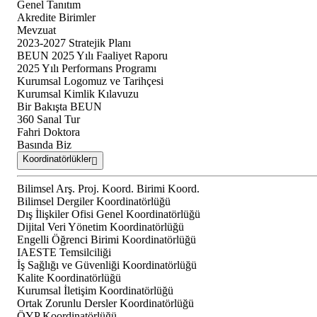
Genel Tanıtım
Akredite Birimler
Mevzuat
2023-2027 Stratejik Planı
BEUN 2025 Yılı Faaliyet Raporu
2025 Yılı Performans Programı
Kurumsal Logomuz ve Tarihçesi
Kurumsal Kimlik Kılavuzu
Bir Bakışta BEUN
360 Sanal Tur
Fahri Doktora
Basında Biz
Koordinatörlükler
Bilimsel Arş. Proj. Koord. Birimi Koord.
Bilimsel Dergiler Koordinatörlüğü
Dış İlişkiler Ofisi Genel Koordinatörlüğü
Dijital Veri Yönetim Koordinatörlüğü
Engelli Öğrenci Birimi Koordinatörlüğü
IAESTE Temsilciliği
İş Sağlığı ve Güvenliği Koordinatörlüğü
Kalite Koordinatörlüğü
Kurumsal İletişim Koordinatörlüğü
Ortak Zorunlu Dersler Koordinatörlüğü
ÖYP Koordinatörlüğü