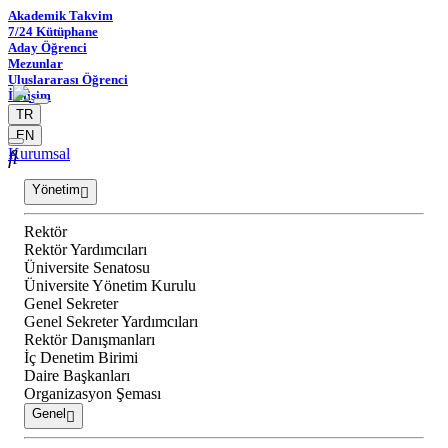
Akademik Takvim
7/24 Kütüphane
Aday Öğrenci
Mezunlar
Uluslararası Öğrenci
İletişim
TR
EN
Kurumsal
Yönetim
Rektör
Rektör Yardımcıları
Üniversite Senatosu
Üniversite Yönetim Kurulu
Genel Sekreter
Genel Sekreter Yardımcıları
Rektör Danışmanları
İç Denetim Birimi
Daire Başkanları
Organizasyon Şeması
Genel