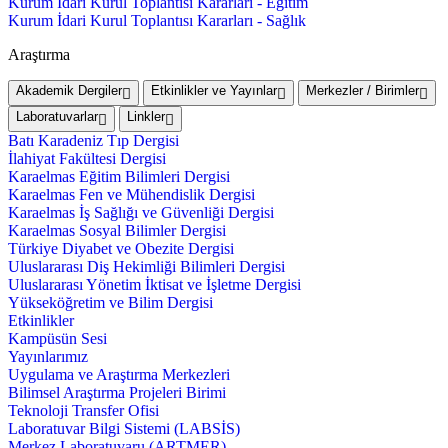
Kurum İdari Kurul Toplantısı Kararları - Eğitim
Kurum İdari Kurul Toplantısı Kararları - Sağlık
Araştırma
Akademik Dergiler
Etkinlikler ve Yayınlar
Merkezler / Birimler
Laboratuvarlar
Linkler
Batı Karadeniz Tıp Dergisi
İlahiyat Fakültesi Dergisi
Karaelmas Eğitim Bilimleri Dergisi
Karaelmas Fen ve Mühendislik Dergisi
Karaelmas İş Sağlığı ve Güvenliği Dergisi
Karaelmas Sosyal Bilimler Dergisi
Türkiye Diyabet ve Obezite Dergisi
Uluslararası Diş Hekimliği Bilimleri Dergisi
Uluslararası Yönetim İktisat ve İşletme Dergisi
Yükseköğretim ve Bilim Dergisi
Etkinlikler
Kampüsün Sesi
Yayınlarımız
Uygulama ve Araştırma Merkezleri
Bilimsel Araştırma Projeleri Birimi
Teknoloji Transfer Ofisi
Laboratuvar Bilgi Sistemi (LABSİS)
Merkez Laboratuvaru (ARTMER)