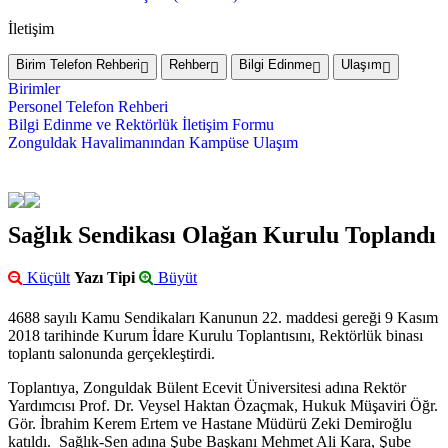
İletişim
Birim Telefon Rehberi
Rehber
Bilgi Edinme
Ulaşım
Birimler
Personel Telefon Rehberi
Bilgi Edinme ve Rektörlük İletişim Formu
Zonguldak Havalimanından Kampüse Ulaşım
Sağlık Sendikası Olağan Kurulu Toplandı
Küçült
Yazı Tipi
Büyüt
4688 sayılı Kamu Sendikaları Kanunun 22. maddesi gereği 9 Kasım
2018 tarihinde Kurum İdare Kurulu Toplantısını, Rektörlük binası
toplantı salonunda gerçekleştirdi.
Toplantıya, Zonguldak Bülent Ecevit Üniversitesi adına Rektör
Yardımcısı Prof. Dr. Veysel Haktan Özaçmak, Hukuk Müşaviri Öğr.
Gör. İbrahim Kerem Ertem ve Hastane Müdürü Zeki Demiroğlu
katıldı. Sağlık-Sen adına Şube Başkanı Mehmet Ali Kara, Şube