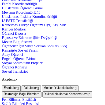
Farabi Koordinatörlüğü
Uluslararası Öğrenci Birimi
Mevlana Koordinatörlüğü
Uluslararası İlişkiler Koordinatörlüğü
IAESTE Temsilciliği
Karaelmas Türkçe Öğretimi Uyg. Arş. Mrk.
Kariyer Merkezi
Öğrenci E-posta
E-posta ve Eduroam Şifre Değişikliği
Mezun Bilgi Sistemi
Öğrenciler İçin Sıkça Sorulan Sorular (SSS)
Kampüste Sosyal Yaşam
Aday Öğrenci
Engelli Öğrenci Birimi
Sosyal Sorumluluk Projeleri
Öğrenci Konseyi
Sosyal Transkript
Akademik
Enstitüler
Fakülteler
Meslek Yüksekokulları
Rektörlüğe Bağlı Birimler
Yüksekokullar ve Konservatuvar
Fen Bilimleri Enstitüsü
Sağlık Bilimleri Enstitüsü