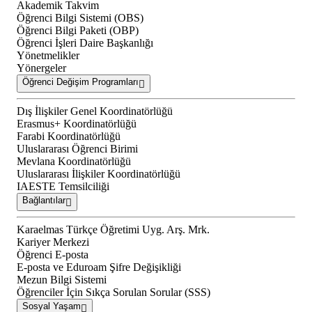
Akademik Takvim
Öğrenci Bilgi Sistemi (OBS)
Öğrenci Bilgi Paketi (OBP)
Öğrenci İşleri Daire Başkanlığı
Yönetmelikler
Yönergeler
Öğrenci Değişim Programları
Dış İlişkiler Genel Koordinatörlüğü
Erasmus+ Koordinatörlüğü
Farabi Koordinatörlüğü
Uluslararası Öğrenci Birimi
Mevlana Koordinatörlüğü
Uluslararası İlişkiler Koordinatörlüğü
IAESTE Temsilciliği
Bağlantılar
Karaelmas Türkçe Öğretimi Uyg. Arş. Mrk.
Kariyer Merkezi
Öğrenci E-posta
E-posta ve Eduroam Şifre Değişikliği
Mezun Bilgi Sistemi
Öğrenciler İçin Sıkça Sorulan Sorular (SSS)
Sosyal Yaşam