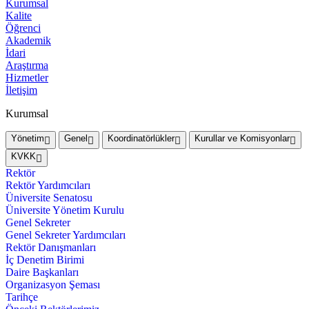
Kurumsal
Kalite
Öğrenci
Akademik
İdari
Araştırma
Hizmetler
İletişim
Kurumsal
Yönetim
Genel
Koordinatörlükler
Kurullar ve Komisyonlar
KVKK
Rektör
Rektör Yardımcıları
Üniversite Senatosu
Üniversite Yönetim Kurulu
Genel Sekreter
Genel Sekreter Yardımcıları
Rektör Danışmanları
İç Denetim Birimi
Daire Başkanları
Organizasyon Şeması
Tarihçe