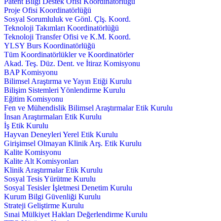
Patent Bilgi Destek Ofisi Koordinatörlüğü
Proje Ofisi Koordinatörlüğü
Sosyal Sorumluluk ve Gönl. Çlş. Koord.
Teknoloji Takımları Koordinatörlüğü
Teknoloji Transfer Ofisi ve K.M. Koord.
YLSY Burs Koordinatörlüğü
Tüm Koordinatörlükler ve Koordinatörler
Akad. Teş. Düz. Dent. ve İtiraz Komisyonu
BAP Komisyonu
Bilimsel Araştırma ve Yayın Etiği Kurulu
Bilişim Sistemleri Yönlendirme Kurulu
Eğitim Komisyonu
Fen ve Mühendislik Bilimsel Araştırmalar Etik Kurulu
İnsan Araştırmaları Etik Kurulu
İş Etik Kurulu
Hayvan Deneyleri Yerel Etik Kurulu
Girişimsel Olmayan Klinik Arş. Etik Kurulu
Kalite Komisyonu
Kalite Alt Komisyonları
Klinik Araştırmalar Etik Kurulu
Sosyal Tesis Yürütme Kurulu
Sosyal Tesisler İşletmesi Denetim Kurulu
Kurum Bilgi Güvenliği Kurulu
Strateji Geliştirme Kurulu
Sınai Mülkiyet Hakları Değerlendirme Kurulu