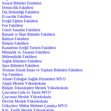
Sosyal Bilimler Enstitüsü
Denizcilik Fakültesi
Diş Hekimliği Fakültesi
Eczacılık Fakültesi
Ereğli Eğitim Fakültesi
Fen Fakültesi
Güzel Sanatlar Fakültesi
İktisadi ve İdari Bilimler Fakültesi
İlahiyat Fakültesi
İletişim Fakültesi
Karadeniz Ereğli Turizm Fakültesi
Mimarlık ve Tasarım Fakültesi
Mühendislik Fakültesi
Sağlık Bilimleri Fakültesi
Spor Bilimleri Fakültesi
Teoman Duralı İnsan ve Toplum Bilimleri Fakültesi
Tıp Fakültesi
Ahmet Erdoğan Sağlık Hizmetleri MYO
Alaplı Meslek Yüksekokulu
Bilişim Teknolojileri Meslek Yüksekokulu
Çaycuma Gıda ve Tarım MYO
Çaycuma Meslek Yüksekokulu
Devrek Meslek Yüksekokulu
Gökçebey Mithat Mehmet Çanakçı MYO
Kdz. Ereğli Meslek Yüksekokulu