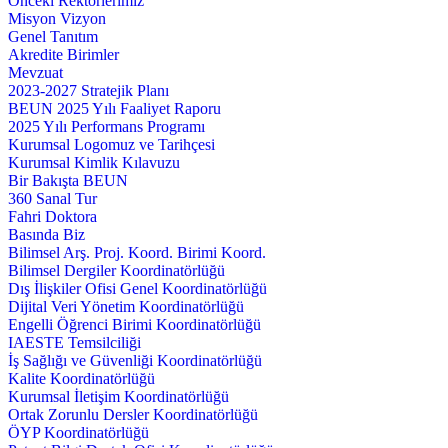
Önceki Rektörlerimiz
Misyon Vizyon
Genel Tanıtım
Akredite Birimler
Mevzuat
2023-2027 Stratejik Planı
BEUN 2025 Yılı Faaliyet Raporu
2025 Yılı Performans Programı
Kurumsal Logomuz ve Tarihçesi
Kurumsal Kimlik Kılavuzu
Bir Bakışta BEUN
360 Sanal Tur
Fahri Doktora
Basında Biz
Bilimsel Arş. Proj. Koord. Birimi Koord.
Bilimsel Dergiler Koordinatörlüğü
Dış İlişkiler Ofisi Genel Koordinatörlüğü
Dijital Veri Yönetim Koordinatörlüğü
Engelli Öğrenci Birimi Koordinatörlüğü
IAESTE Temsilciliği
İş Sağlığı ve Güvenliği Koordinatörlüğü
Kalite Koordinatörlüğü
Kurumsal İletişim Koordinatörlüğü
Ortak Zorunlu Dersler Koordinatörlüğü
ÖYP Koordinatörlüğü