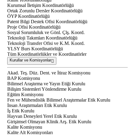
Kurumsal İletişim Koordinatörlüğü
Ortak Zorunlu Dersler Koordinatörlüğü
ÖYP Koordinatörlüğü
Patent Bilgi Destek Ofisi Koordinatörlüğü
Proje Ofisi Koordinatörlüğü
Sosyal Sorumluluk ve Gönl. Çlş. Koord.
Teknoloji Takımları Koordinatörlüğü
Teknoloji Transfer Ofisi ve K.M. Koord.
YLSY Burs Koordinatörlüğü
Tüm Koordinatörlükler ve Koordinatörler
Kurullar ve Komisyonlar
Akad. Teş. Düz. Dent. ve İtiraz Komisyonu
BAP Komisyonu
Bilimsel Araştırma ve Yayın Etiği Kurulu
Bilişim Sistemleri Yönlendirme Kurulu
Eğitim Komisyonu
Fen ve Mühendislik Bilimsel Araştırmalar Etik Kurulu
İnsan Araştırmaları Etik Kurulu
İş Etik Kurulu
Hayvan Deneyleri Yerel Etik Kurulu
Girişimsel Olmayan Klinik Arş. Etik Kurulu
Kalite Komisyonu
Kalite Alt Komisyonları