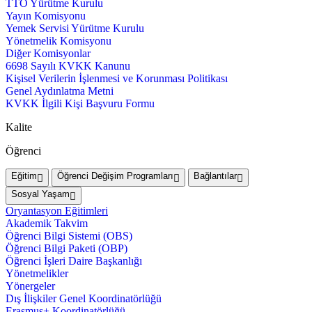
TTO Yürütme Kurulu
Yayın Komisyonu
Yemek Servisi Yürütme Kurulu
Yönetmelik Komisyonu
Diğer Komisyonlar
6698 Sayılı KVKK Kanunu
Kişisel Verilerin İşlenmesi ve Korunması Politikası
Genel Aydınlatma Metni
KVKK İlgili Kişi Başvuru Formu
Kalite
Öğrenci
Eğitim
Öğrenci Değişim Programları
Bağlantılar
Sosyal Yaşam
Oryantasyon Eğitimleri
Akademik Takvim
Öğrenci Bilgi Sistemi (OBS)
Öğrenci Bilgi Paketi (OBP)
Öğrenci İşleri Daire Başkanlığı
Yönetmelikler
Yönergeler
Dış İlişkiler Genel Koordinatörlüğü
Erasmus+ Koordinatörlüğü