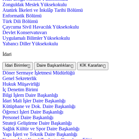
Zonguldak Meslek Yüksekokulu
Atatürk İlkeleri ve İnkılâp Tarihi Bölümü
Enformatik Bölümü
Türk Dili Bölümü
Çaycuma Sivil Havacılık Yüksekokulu
Devlet Konservatuvarı
Uygulamalı Bilimler Yüksekokulu
Yabancı Diller Yüksekokulu
İdari
İdari Birimler
Daire Başkanlıkları
KİK Kararları
Döner Sermaye İşletmesi Müdürlüğü
Genel Sekreterlik
Hukuk Müşavirliği
İç Denetim Birimi
Bilgi İşlem Daire Başkanlığı
İdari Mali İşler Daire Başkanlığı
Kütüphane ve Dok. Daire Başkanlığı
Öğrenci İşleri Daire Başkanlığı
Personel Daire Başkanlığı
Strateji Geliştirme Daire Başkanlığı
Sağlık Kültür ve Spor Daire Başkanlığı
Yapı İşleri ve Teknik Daire Başkanlığı