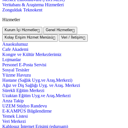
Veritabanı & Araştırma Hizmetleri
Zonguldak Teknokent
Hizmetler
Kurum İçi Hizmetler
Genel Hizmetler
Kolay Erişim Hizmet Menüsü
Veri / İletişim
Anaokulumuz
Cafe Akademi
Kongre ve Kültür Merkezlerimiz
Lojmanlar
Personel E-Posta Servisi
Sosyal Tesisler
Yüzme Havuzu
Hastane (Sağlık Uyg.ve Araş.Merkezi)
Ağız ve Diş Sağlığı Uyg. ve Araş. Merkezi
Sürekli Eğitim Merkezi
Uzaktan Eğitim Uyg.ve Araş.Merkezi
Arıza Takip
UZEM Stüdyo Randevu
E-KAMPÜS Bilgilendirme
Yemek Listesi
Veri Merkezi
Kablosuz İnternet Erişimi (eduroam)