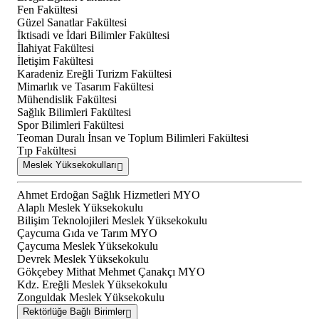
Fen Fakültesi
Güzel Sanatlar Fakültesi
İktisadi ve İdari Bilimler Fakültesi
İlahiyat Fakültesi
İletişim Fakültesi
Karadeniz Ereğli Turizm Fakültesi
Mimarlık ve Tasarım Fakültesi
Mühendislik Fakültesi
Sağlık Bilimleri Fakültesi
Spor Bilimleri Fakültesi
Teoman Duralı İnsan ve Toplum Bilimleri Fakültesi
Tıp Fakültesi
Meslek Yüksekokulları
Ahmet Erdoğan Sağlık Hizmetleri MYO
Alaplı Meslek Yüksekokulu
Bilişim Teknolojileri Meslek Yüksekokulu
Çaycuma Gıda ve Tarım MYO
Çaycuma Meslek Yüksekokulu
Devrek Meslek Yüksekokulu
Gökçebey Mithat Mehmet Çanakçı MYO
Kdz. Ereğli Meslek Yüksekokulu
Zonguldak Meslek Yüksekokulu
Rektörlüğe Bağlı Birimler