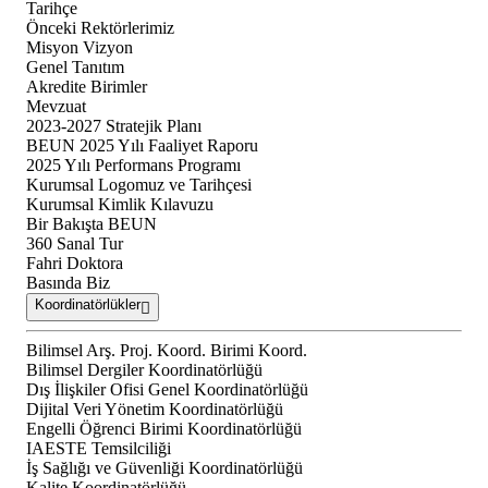
Tarihçe
Önceki Rektörlerimiz
Misyon Vizyon
Genel Tanıtım
Akredite Birimler
Mevzuat
2023-2027 Stratejik Planı
BEUN 2025 Yılı Faaliyet Raporu
2025 Yılı Performans Programı
Kurumsal Logomuz ve Tarihçesi
Kurumsal Kimlik Kılavuzu
Bir Bakışta BEUN
360 Sanal Tur
Fahri Doktora
Basında Biz
Koordinatörlükler
Bilimsel Arş. Proj. Koord. Birimi Koord.
Bilimsel Dergiler Koordinatörlüğü
Dış İlişkiler Ofisi Genel Koordinatörlüğü
Dijital Veri Yönetim Koordinatörlüğü
Engelli Öğrenci Birimi Koordinatörlüğü
IAESTE Temsilciliği
İş Sağlığı ve Güvenliği Koordinatörlüğü
Kalite Koordinatörlüğü