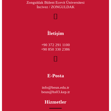
Zonguldak Bülent Ecevit Üniversitesi
İncivez / ZONGULDAK
İletişim
+90 372 291 1100
+90 850 330 2386
E-Posta
info@beun.edu.tr
beun@hs03.kep.tr
Hizmetler