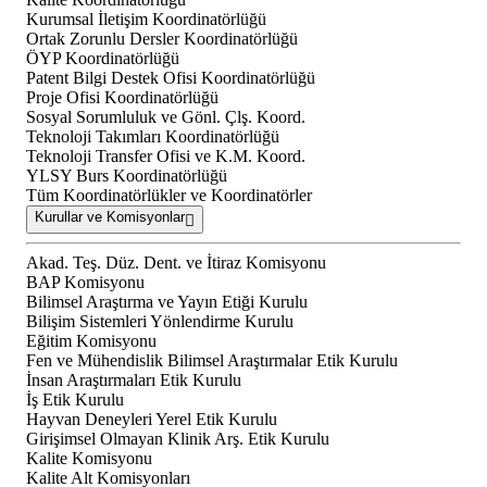
Kurumsal İletişim Koordinatörlüğü
Ortak Zorunlu Dersler Koordinatörlüğü
ÖYP Koordinatörlüğü
Patent Bilgi Destek Ofisi Koordinatörlüğü
Proje Ofisi Koordinatörlüğü
Sosyal Sorumluluk ve Gönl. Çlş. Koord.
Teknoloji Takımları Koordinatörlüğü
Teknoloji Transfer Ofisi ve K.M. Koord.
YLSY Burs Koordinatörlüğü
Tüm Koordinatörlükler ve Koordinatörler
Kurullar ve Komisyonlar
Akad. Teş. Düz. Dent. ve İtiraz Komisyonu
BAP Komisyonu
Bilimsel Araştırma ve Yayın Etiği Kurulu
Bilişim Sistemleri Yönlendirme Kurulu
Eğitim Komisyonu
Fen ve Mühendislik Bilimsel Araştırmalar Etik Kurulu
İnsan Araştırmaları Etik Kurulu
İş Etik Kurulu
Hayvan Deneyleri Yerel Etik Kurulu
Girişimsel Olmayan Klinik Arş. Etik Kurulu
Kalite Komisyonu
Kalite Alt Komisyonları