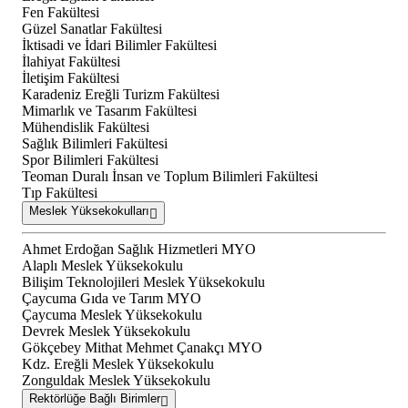
Fen Fakültesi
Güzel Sanatlar Fakültesi
İktisadi ve İdari Bilimler Fakültesi
İlahiyat Fakültesi
İletişim Fakültesi
Karadeniz Ereğli Turizm Fakültesi
Mimarlık ve Tasarım Fakültesi
Mühendislik Fakültesi
Sağlık Bilimleri Fakültesi
Spor Bilimleri Fakültesi
Teoman Duralı İnsan ve Toplum Bilimleri Fakültesi
Tıp Fakültesi
Meslek Yüksekokulları
Ahmet Erdoğan Sağlık Hizmetleri MYO
Alaplı Meslek Yüksekokulu
Bilişim Teknolojileri Meslek Yüksekokulu
Çaycuma Gıda ve Tarım MYO
Çaycuma Meslek Yüksekokulu
Devrek Meslek Yüksekokulu
Gökçebey Mithat Mehmet Çanakçı MYO
Kdz. Ereğli Meslek Yüksekokulu
Zonguldak Meslek Yüksekokulu
Rektörlüğe Bağlı Birimler