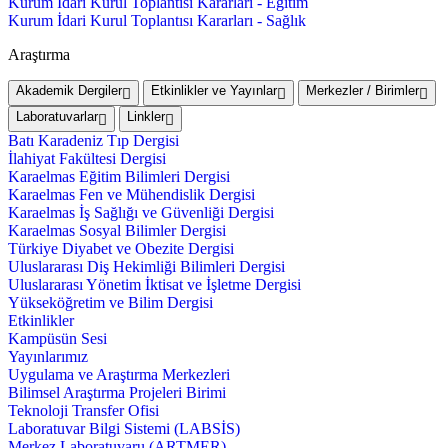
Kurum İdari Kurul Toplantısı Kararları - Eğitim
Kurum İdari Kurul Toplantısı Kararları - Sağlık
Araştırma
Akademik Dergiler
Etkinlikler ve Yayınlar
Merkezler / Birimler
Laboratuvarlar
Linkler
Batı Karadeniz Tıp Dergisi
İlahiyat Fakültesi Dergisi
Karaelmas Eğitim Bilimleri Dergisi
Karaelmas Fen ve Mühendislik Dergisi
Karaelmas İş Sağlığı ve Güvenliği Dergisi
Karaelmas Sosyal Bilimler Dergisi
Türkiye Diyabet ve Obezite Dergisi
Uluslararası Diş Hekimliği Bilimleri Dergisi
Uluslararası Yönetim İktisat ve İşletme Dergisi
Yükseköğretim ve Bilim Dergisi
Etkinlikler
Kampüsün Sesi
Yayınlarımız
Uygulama ve Araştırma Merkezleri
Bilimsel Araştırma Projeleri Birimi
Teknoloji Transfer Ofisi
Laboratuvar Bilgi Sistemi (LABSİS)
Merkez Laboratuvaru (ARTMER)