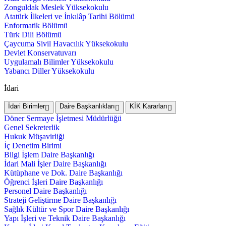
Zonguldak Meslek Yüksekokulu
Atatürk İlkeleri ve İnkılâp Tarihi Bölümü
Enformatik Bölümü
Türk Dili Bölümü
Çaycuma Sivil Havacılık Yüksekokulu
Devlet Konservatuvarı
Uygulamalı Bilimler Yüksekokulu
Yabancı Diller Yüksekokulu
İdari
İdari Birimler
Daire Başkanlıkları
KİK Kararları
Döner Sermaye İşletmesi Müdürlüğü
Genel Sekreterlik
Hukuk Müşavirliği
İç Denetim Birimi
Bilgi İşlem Daire Başkanlığı
İdari Mali İşler Daire Başkanlığı
Kütüphane ve Dok. Daire Başkanlığı
Öğrenci İşleri Daire Başkanlığı
Personel Daire Başkanlığı
Strateji Geliştirme Daire Başkanlığı
Sağlık Kültür ve Spor Daire Başkanlığı
Yapı İşleri ve Teknik Daire Başkanlığı