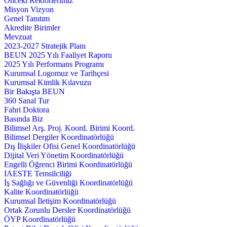
Önceki Rektörlerimiz
Misyon Vizyon
Genel Tanıtım
Akredite Birimler
Mevzuat
2023-2027 Stratejik Planı
BEUN 2025 Yılı Faaliyet Raporu
2025 Yılı Performans Programı
Kurumsal Logomuz ve Tarihçesi
Kurumsal Kimlik Kılavuzu
Bir Bakışta BEUN
360 Sanal Tur
Fahri Doktora
Basında Biz
Bilimsel Arş. Proj. Koord. Birimi Koord.
Bilimsel Dergiler Koordinatörlüğü
Dış İlişkiler Ofisi Genel Koordinatörlüğü
Dijital Veri Yönetim Koordinatörlüğü
Engelli Öğrenci Birimi Koordinatörlüğü
IAESTE Temsilciliği
İş Sağlığı ve Güvenliği Koordinatörlüğü
Kalite Koordinatörlüğü
Kurumsal İletişim Koordinatörlüğü
Ortak Zorunlu Dersler Koordinatörlüğü
ÖYP Koordinatörlüğü