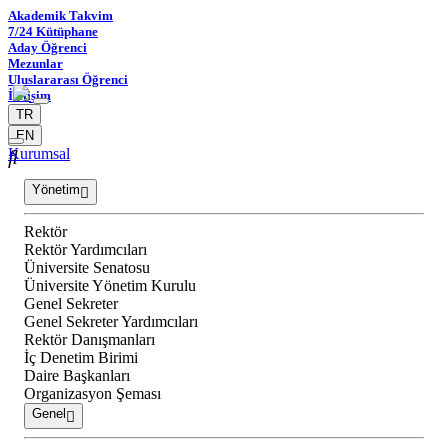
Akademik Takvim
7/24 Kütüphane
Aday Öğrenci
Mezunlar
Uluslararası Öğrenci
İletişim
TR
EN
Kurumsal
Yönetim
Rektör
Rektör Yardımcıları
Üniversite Senatosu
Üniversite Yönetim Kurulu
Genel Sekreter
Genel Sekreter Yardımcıları
Rektör Danışmanları
İç Denetim Birimi
Daire Başkanları
Organizasyon Şeması
Genel