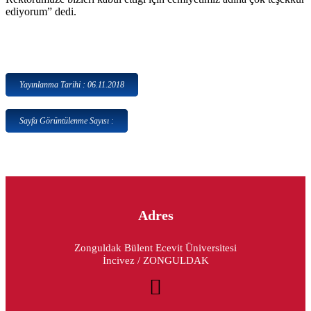
ediyorum” dedi.
Yayınlanma Tarihi : 06.11.2018
Sayfa Görüntülenme Sayısı :
Adres
Zonguldak Bülent Ecevit Üniversitesi
İncivez / ZONGULDAK