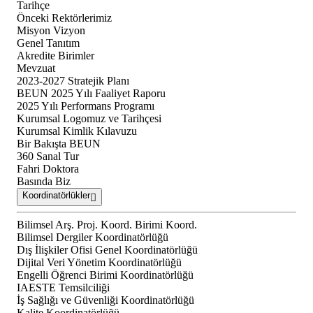
Tarihçe
Önceki Rektörlerimiz
Misyon Vizyon
Genel Tanıtım
Akredite Birimler
Mevzuat
2023-2027 Stratejik Planı
BEUN 2025 Yılı Faaliyet Raporu
2025 Yılı Performans Programı
Kurumsal Logomuz ve Tarihçesi
Kurumsal Kimlik Kılavuzu
Bir Bakışta BEUN
360 Sanal Tur
Fahri Doktora
Basında Biz
Koordinatörlükler
Bilimsel Arş. Proj. Koord. Birimi Koord.
Bilimsel Dergiler Koordinatörlüğü
Dış İlişkiler Ofisi Genel Koordinatörlüğü
Dijital Veri Yönetim Koordinatörlüğü
Engelli Öğrenci Birimi Koordinatörlüğü
IAESTE Temsilciliği
İş Sağlığı ve Güvenliği Koordinatörlüğü
Kalite Koordinatörlüğü