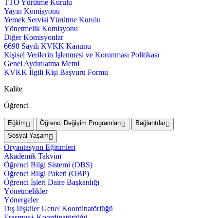
TTO Yürütme Kurulu
Yayın Komisyonu
Yemek Servisi Yürütme Kurulu
Yönetmelik Komisyonu
Diğer Komisyonlar
6698 Sayılı KVKK Kanunu
Kişisel Verilerin İşlenmesi ve Korunması Politikası
Genel Aydınlatma Metni
KVKK İlgili Kişi Başvuru Formu
Kalite
Öğrenci
Eğitim
Öğrenci Değişim Programları
Bağlantılar
Sosyal Yaşam
Oryantasyon Eğitimleri
Akademik Takvim
Öğrenci Bilgi Sistemi (OBS)
Öğrenci Bilgi Paketi (OBP)
Öğrenci İşleri Daire Başkanlığı
Yönetmelikler
Yönergeler
Dış İlişkiler Genel Koordinatörlüğü
Erasmus+ Koordinatörlüğü