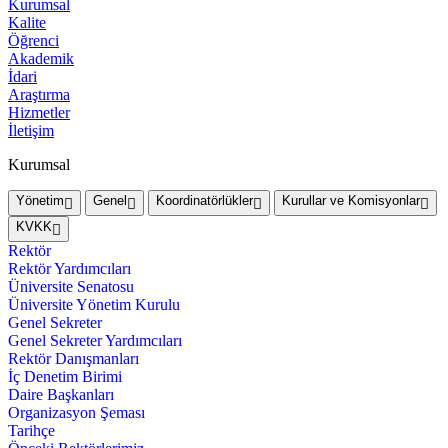
Kurumsal
Kalite
Öğrenci
Akademik
İdari
Araştırma
Hizmetler
İletişim
Kurumsal
Yönetim
Genel
Koordinatörlükler
Kurullar ve Komisyonlar
KVKK
Rektör
Rektör Yardımcıları
Üniversite Senatosu
Üniversite Yönetim Kurulu
Genel Sekreter
Genel Sekreter Yardımcıları
Rektör Danışmanları
İç Denetim Birimi
Daire Başkanları
Organizasyon Şeması
Tarihçe