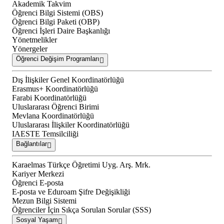
Akademik Takvim
Öğrenci Bilgi Sistemi (OBS)
Öğrenci Bilgi Paketi (OBP)
Öğrenci İşleri Daire Başkanlığı
Yönetmelikler
Yönergeler
Öğrenci Değişim Programları
Dış İlişkiler Genel Koordinatörlüğü
Erasmus+ Koordinatörlüğü
Farabi Koordinatörlüğü
Uluslararası Öğrenci Birimi
Mevlana Koordinatörlüğü
Uluslararası İlişkiler Koordinatörlüğü
IAESTE Temsilciliği
Bağlantılar
Karaelmas Türkçe Öğretimi Uyg. Arş. Mrk.
Kariyer Merkezi
Öğrenci E-posta
E-posta ve Eduroam Şifre Değişikliği
Mezun Bilgi Sistemi
Öğrenciler İçin Sıkça Sorulan Sorular (SSS)
Sosyal Yaşam