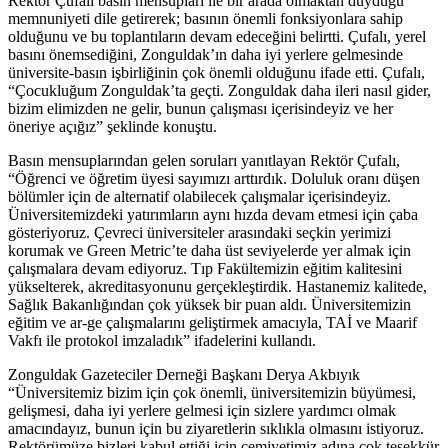
Rektör Çufalı basın mensupları ile bir arada olmaktan duyduğu
memnuniyeti dile getirerek; basının önemli fonksiyonlara sahip
olduğunu ve bu toplantıların devam edeceğini belirtti. Çufalı, yerel
basını önemsediğini, Zonguldak’ın daha iyi yerlere gelmesinde
üniversite-basın işbirliğinin çok önemli olduğunu ifade etti. Çufalı,
“Çocukluğum Zonguldak’ta geçti. Zonguldak daha ileri nasıl gider,
bizim elimizden ne gelir, bunun çalışması içerisindeyiz ve her
öneriye açığız” şeklinde konuştu.
Basın mensuplarından gelen soruları yanıtlayan Rektör Çufalı,
“Öğrenci ve öğretim üyesi sayımızı arttırdık. Doluluk oranı düşen
bölümler için de alternatif olabilecek çalışmalar içerisindeyiz.
Üniversitemizdeki yatırımların aynı hızda devam etmesi için çaba
gösteriyoruz. Çevreci üniversiteler arasındaki seçkin yerimizi
korumak ve Green Metric’te daha üst seviyelerde yer almak için
çalışmalara devam ediyoruz. Tıp Fakültemizin eğitim kalitesini
yükselterek, akreditasyonunu gerçekleştirdik. Hastanemiz kalitede,
Sağlık Bakanlığından çok yüksek bir puan aldı. Üniversitemizin
eğitim ve ar-ge çalışmalarını geliştirmek amacıyla, TAİ ve Maarif
Vakfı ile protokol imzaladık” ifadelerini kullandı.
Zonguldak Gazeteciler Derneği Başkanı Derya Akbıyık
“Üniversitemiz bizim için çok önemli, üniversitemizin büyümesi,
gelişmesi, daha iyi yerlere gelmesi için sizlere yardımcı olmak
amacındayız, bunun için bu ziyaretlerin sıklıkla olmasını istiyoruz.
Rektörümüze bizleri kabul ettiği için cemiyetimiz adına çok teşekkür