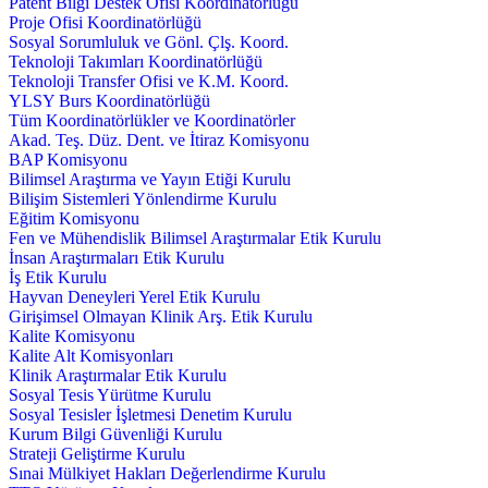
Patent Bilgi Destek Ofisi Koordinatörlüğü
Proje Ofisi Koordinatörlüğü
Sosyal Sorumluluk ve Gönl. Çlş. Koord.
Teknoloji Takımları Koordinatörlüğü
Teknoloji Transfer Ofisi ve K.M. Koord.
YLSY Burs Koordinatörlüğü
Tüm Koordinatörlükler ve Koordinatörler
Akad. Teş. Düz. Dent. ve İtiraz Komisyonu
BAP Komisyonu
Bilimsel Araştırma ve Yayın Etiği Kurulu
Bilişim Sistemleri Yönlendirme Kurulu
Eğitim Komisyonu
Fen ve Mühendislik Bilimsel Araştırmalar Etik Kurulu
İnsan Araştırmaları Etik Kurulu
İş Etik Kurulu
Hayvan Deneyleri Yerel Etik Kurulu
Girişimsel Olmayan Klinik Arş. Etik Kurulu
Kalite Komisyonu
Kalite Alt Komisyonları
Klinik Araştırmalar Etik Kurulu
Sosyal Tesis Yürütme Kurulu
Sosyal Tesisler İşletmesi Denetim Kurulu
Kurum Bilgi Güvenliği Kurulu
Strateji Geliştirme Kurulu
Sınai Mülkiyet Hakları Değerlendirme Kurulu