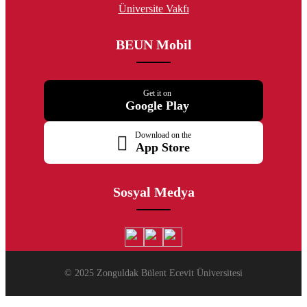
Üniversite Vakfı
BEUN Mobil
Get it on
Google Play
Download on the
App Store
Sosyal Medya
© 2025 Zonguldak Bülent Ecevit Üniversitesi