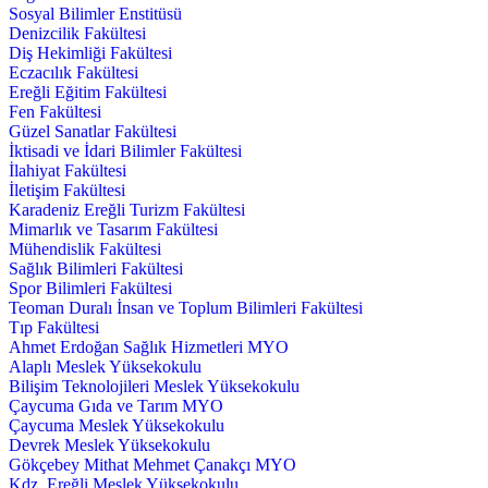
Sosyal Bilimler Enstitüsü
Denizcilik Fakültesi
Diş Hekimliği Fakültesi
Eczacılık Fakültesi
Ereğli Eğitim Fakültesi
Fen Fakültesi
Güzel Sanatlar Fakültesi
İktisadi ve İdari Bilimler Fakültesi
İlahiyat Fakültesi
İletişim Fakültesi
Karadeniz Ereğli Turizm Fakültesi
Mimarlık ve Tasarım Fakültesi
Mühendislik Fakültesi
Sağlık Bilimleri Fakültesi
Spor Bilimleri Fakültesi
Teoman Duralı İnsan ve Toplum Bilimleri Fakültesi
Tıp Fakültesi
Ahmet Erdoğan Sağlık Hizmetleri MYO
Alaplı Meslek Yüksekokulu
Bilişim Teknolojileri Meslek Yüksekokulu
Çaycuma Gıda ve Tarım MYO
Çaycuma Meslek Yüksekokulu
Devrek Meslek Yüksekokulu
Gökçebey Mithat Mehmet Çanakçı MYO
Kdz. Ereğli Meslek Yüksekokulu