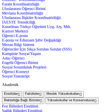
Farabi Koordinatörlüğü
Uluslararası Öğrenci Birimi
Mevlana Koordinatörlüğü
Uluslararası İlişkiler Koordinatörlüğü
IAESTE Temsilciliği
Karaelmas Türkçe Öğretimi Uyg. Arş. Mrk.
Kariyer Merkezi
Öğrenci E-posta
E-posta ve Eduroam Şifre Değişikliği
Mezun Bilgi Sistemi
Öğrenciler İçin Sıkça Sorulan Sorular (SSS)
Kampüste Sosyal Yaşam
Aday Öğrenci
Engelli Öğrenci Birimi
Sosyal Sorumluluk Projeleri
Öğrenci Konseyi
Sosyal Transkript
Akademik
Enstitüler
Fakülteler
Meslek Yüksekokulları
Rektörlüğe Bağlı Birimler
Yüksekokullar ve Konservatuvar
Fen Bilimleri Enstitüsü
Sağlık Bilimleri Enstitüsü