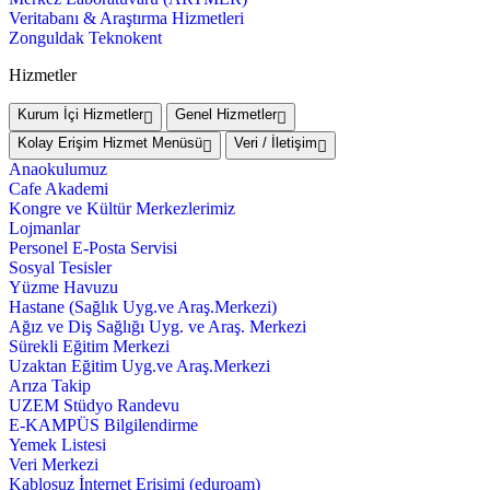
Veritabanı & Araştırma Hizmetleri
Zonguldak Teknokent
Hizmetler
Kurum İçi Hizmetler
Genel Hizmetler
Kolay Erişim Hizmet Menüsü
Veri / İletişim
Anaokulumuz
Cafe Akademi
Kongre ve Kültür Merkezlerimiz
Lojmanlar
Personel E-Posta Servisi
Sosyal Tesisler
Yüzme Havuzu
Hastane (Sağlık Uyg.ve Araş.Merkezi)
Ağız ve Diş Sağlığı Uyg. ve Araş. Merkezi
Sürekli Eğitim Merkezi
Uzaktan Eğitim Uyg.ve Araş.Merkezi
Arıza Takip
UZEM Stüdyo Randevu
E-KAMPÜS Bilgilendirme
Yemek Listesi
Veri Merkezi
Kablosuz İnternet Erişimi (eduroam)