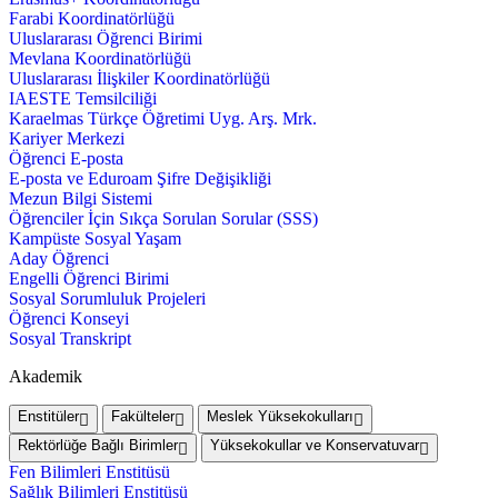
Farabi Koordinatörlüğü
Uluslararası Öğrenci Birimi
Mevlana Koordinatörlüğü
Uluslararası İlişkiler Koordinatörlüğü
IAESTE Temsilciliği
Karaelmas Türkçe Öğretimi Uyg. Arş. Mrk.
Kariyer Merkezi
Öğrenci E-posta
E-posta ve Eduroam Şifre Değişikliği
Mezun Bilgi Sistemi
Öğrenciler İçin Sıkça Sorulan Sorular (SSS)
Kampüste Sosyal Yaşam
Aday Öğrenci
Engelli Öğrenci Birimi
Sosyal Sorumluluk Projeleri
Öğrenci Konseyi
Sosyal Transkript
Akademik
Enstitüler
Fakülteler
Meslek Yüksekokulları
Rektörlüğe Bağlı Birimler
Yüksekokullar ve Konservatuvar
Fen Bilimleri Enstitüsü
Sağlık Bilimleri Enstitüsü