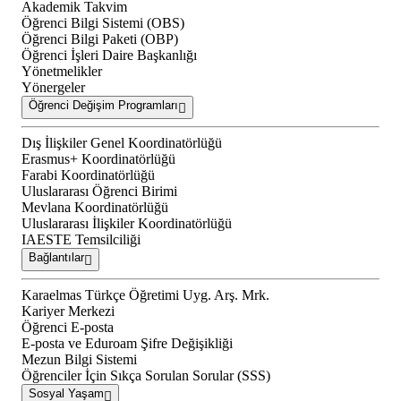
Akademik Takvim
Öğrenci Bilgi Sistemi (OBS)
Öğrenci Bilgi Paketi (OBP)
Öğrenci İşleri Daire Başkanlığı
Yönetmelikler
Yönergeler
Öğrenci Değişim Programları
Dış İlişkiler Genel Koordinatörlüğü
Erasmus+ Koordinatörlüğü
Farabi Koordinatörlüğü
Uluslararası Öğrenci Birimi
Mevlana Koordinatörlüğü
Uluslararası İlişkiler Koordinatörlüğü
IAESTE Temsilciliği
Bağlantılar
Karaelmas Türkçe Öğretimi Uyg. Arş. Mrk.
Kariyer Merkezi
Öğrenci E-posta
E-posta ve Eduroam Şifre Değişikliği
Mezun Bilgi Sistemi
Öğrenciler İçin Sıkça Sorulan Sorular (SSS)
Sosyal Yaşam