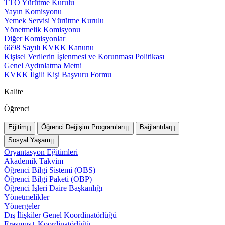
TTO Yürütme Kurulu
Yayın Komisyonu
Yemek Servisi Yürütme Kurulu
Yönetmelik Komisyonu
Diğer Komisyonlar
6698 Sayılı KVKK Kanunu
Kişisel Verilerin İşlenmesi ve Korunması Politikası
Genel Aydınlatma Metni
KVKK İlgili Kişi Başvuru Formu
Kalite
Öğrenci
Eğitim
Öğrenci Değişim Programları
Bağlantılar
Sosyal Yaşam
Oryantasyon Eğitimleri
Akademik Takvim
Öğrenci Bilgi Sistemi (OBS)
Öğrenci Bilgi Paketi (OBP)
Öğrenci İşleri Daire Başkanlığı
Yönetmelikler
Yönergeler
Dış İlişkiler Genel Koordinatörlüğü
Erasmus+ Koordinatörlüğü