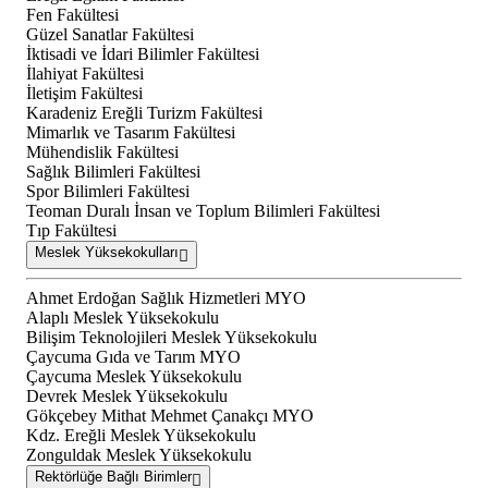
Fen Fakültesi
Güzel Sanatlar Fakültesi
İktisadi ve İdari Bilimler Fakültesi
İlahiyat Fakültesi
İletişim Fakültesi
Karadeniz Ereğli Turizm Fakültesi
Mimarlık ve Tasarım Fakültesi
Mühendislik Fakültesi
Sağlık Bilimleri Fakültesi
Spor Bilimleri Fakültesi
Teoman Duralı İnsan ve Toplum Bilimleri Fakültesi
Tıp Fakültesi
Meslek Yüksekokulları
Ahmet Erdoğan Sağlık Hizmetleri MYO
Alaplı Meslek Yüksekokulu
Bilişim Teknolojileri Meslek Yüksekokulu
Çaycuma Gıda ve Tarım MYO
Çaycuma Meslek Yüksekokulu
Devrek Meslek Yüksekokulu
Gökçebey Mithat Mehmet Çanakçı MYO
Kdz. Ereğli Meslek Yüksekokulu
Zonguldak Meslek Yüksekokulu
Rektörlüğe Bağlı Birimler