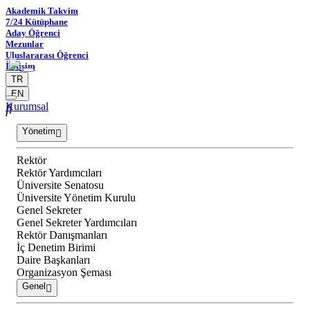
Akademik Takvim
7/24 Kütüphane
Aday Öğrenci
Mezunlar
Uluslararası Öğrenci
İletişim
TR
EN
Kurumsal
Yönetim
Rektör
Rektör Yardımcıları
Üniversite Senatosu
Üniversite Yönetim Kurulu
Genel Sekreter
Genel Sekreter Yardımcıları
Rektör Danışmanları
İç Denetim Birimi
Daire Başkanları
Organizasyon Şeması
Genel