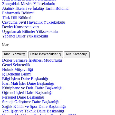
Zonguldak Meslek Yüksekokulu
Atatürk İlkeleri ve İnkılâp Tarihi Bölümü
Enformatik Bölümü
Türk Dili Bölümü
Çaycuma Sivil Havacılık Yüksekokulu
Devlet Konservatuvarı
Uygulamalı Bilimler Yüksekokulu
Yabancı Diller Yüksekokulu
İdari
İdari Birimler
Daire Başkanlıkları
KİK Kararları
Döner Sermaye İşletmesi Müdürlüğü
Genel Sekreterlik
Hukuk Müşavirliği
İç Denetim Birimi
Bilgi İşlem Daire Başkanlığı
İdari Mali İşler Daire Başkanlığı
Kütüphane ve Dok. Daire Başkanlığı
Öğrenci İşleri Daire Başkanlığı
Personel Daire Başkanlığı
Strateji Geliştirme Daire Başkanlığı
Sağlık Kültür ve Spor Daire Başkanlığı
Yapı İşleri ve Teknik Daire Başkanlığı