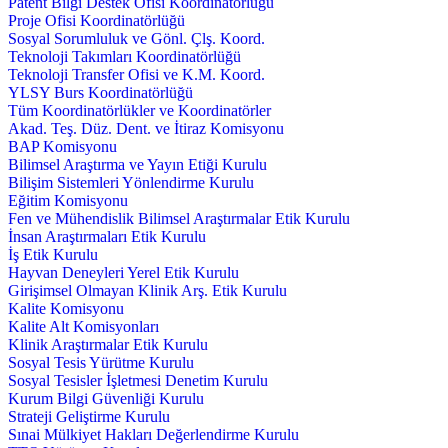
Patent Bilgi Destek Ofisi Koordinatörlüğü
Proje Ofisi Koordinatörlüğü
Sosyal Sorumluluk ve Gönl. Çlş. Koord.
Teknoloji Takımları Koordinatörlüğü
Teknoloji Transfer Ofisi ve K.M. Koord.
YLSY Burs Koordinatörlüğü
Tüm Koordinatörlükler ve Koordinatörler
Akad. Teş. Düz. Dent. ve İtiraz Komisyonu
BAP Komisyonu
Bilimsel Araştırma ve Yayın Etiği Kurulu
Bilişim Sistemleri Yönlendirme Kurulu
Eğitim Komisyonu
Fen ve Mühendislik Bilimsel Araştırmalar Etik Kurulu
İnsan Araştırmaları Etik Kurulu
İş Etik Kurulu
Hayvan Deneyleri Yerel Etik Kurulu
Girişimsel Olmayan Klinik Arş. Etik Kurulu
Kalite Komisyonu
Kalite Alt Komisyonları
Klinik Araştırmalar Etik Kurulu
Sosyal Tesis Yürütme Kurulu
Sosyal Tesisler İşletmesi Denetim Kurulu
Kurum Bilgi Güvenliği Kurulu
Strateji Geliştirme Kurulu
Sınai Mülkiyet Hakları Değerlendirme Kurulu