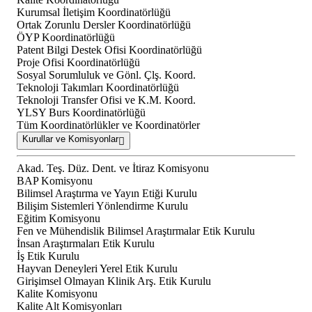
Kurumsal İletişim Koordinatörlüğü
Ortak Zorunlu Dersler Koordinatörlüğü
ÖYP Koordinatörlüğü
Patent Bilgi Destek Ofisi Koordinatörlüğü
Proje Ofisi Koordinatörlüğü
Sosyal Sorumluluk ve Gönl. Çlş. Koord.
Teknoloji Takımları Koordinatörlüğü
Teknoloji Transfer Ofisi ve K.M. Koord.
YLSY Burs Koordinatörlüğü
Tüm Koordinatörlükler ve Koordinatörler
Kurullar ve Komisyonlar
Akad. Teş. Düz. Dent. ve İtiraz Komisyonu
BAP Komisyonu
Bilimsel Araştırma ve Yayın Etiği Kurulu
Bilişim Sistemleri Yönlendirme Kurulu
Eğitim Komisyonu
Fen ve Mühendislik Bilimsel Araştırmalar Etik Kurulu
İnsan Araştırmaları Etik Kurulu
İş Etik Kurulu
Hayvan Deneyleri Yerel Etik Kurulu
Girişimsel Olmayan Klinik Arş. Etik Kurulu
Kalite Komisyonu
Kalite Alt Komisyonları