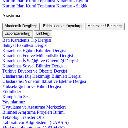
Kurum İdari Kurul Toplantısı Kararları - Eğitim
Kurum İdari Kurul Toplantısı Kararları - Sağlık
Araştırma
Akademik Dergiler
Etkinlikler ve Yayınlar
Merkezler / Birimler
Laboratuvarlar
Linkler
Batı Karadeniz Tıp Dergisi
İlahiyat Fakültesi Dergisi
Karaelmas Eğitim Bilimleri Dergisi
Karaelmas Fen ve Mühendislik Dergisi
Karaelmas İş Sağlığı ve Güvenliği Dergisi
Karaelmas Sosyal Bilimler Dergisi
Türkiye Diyabet ve Obezite Dergisi
Uluslararası Diş Hekimliği Bilimleri Dergisi
Uluslararası Yönetim İktisat ve İşletme Dergisi
Yükseköğretim ve Bilim Dergisi
Etkinlikler
Kampüsün Sesi
Yayınlarımız
Uygulama ve Araştırma Merkezleri
Bilimsel Araştırma Projeleri Birimi
Teknoloji Transfer Ofisi
Laboratuvar Bilgi Sistemi (LABSİS)
Merkez Laboratuvaru (ARTMER)