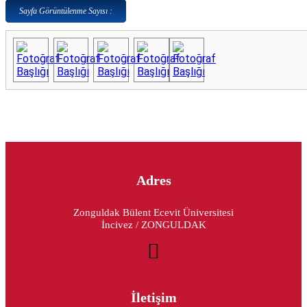
Sayfa Görüntülenme Sayısı :
Adres
Zonguldak Bülent Ecevit Üniversitesi
İncivez / ZONGULDAK
İletişim