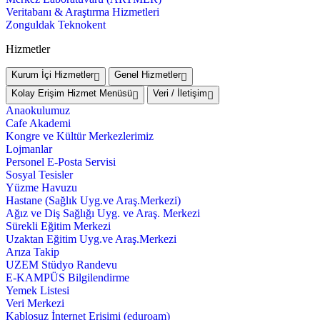
Veritabanı & Araştırma Hizmetleri
Zonguldak Teknokent
Hizmetler
Kurum İçi Hizmetler
Genel Hizmetler
Kolay Erişim Hizmet Menüsü
Veri / İletişim
Anaokulumuz
Cafe Akademi
Kongre ve Kültür Merkezlerimiz
Lojmanlar
Personel E-Posta Servisi
Sosyal Tesisler
Yüzme Havuzu
Hastane (Sağlık Uyg.ve Araş.Merkezi)
Ağız ve Diş Sağlığı Uyg. ve Araş. Merkezi
Sürekli Eğitim Merkezi
Uzaktan Eğitim Uyg.ve Araş.Merkezi
Arıza Takip
UZEM Stüdyo Randevu
E-KAMPÜS Bilgilendirme
Yemek Listesi
Veri Merkezi
Kablosuz İnternet Erişimi (eduroam)