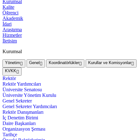
Kurumsal
Kalite
Öğrenci
Akademik
İdari
Araştırma
Hizmetler
İletişim
Kurumsal
Yönetim
Genel
Koordinatörlükler
Kurullar ve Komisyonlar
KVKK
Rektör
Rektör Yardımcıları
Üniversite Senatosu
Üniversite Yönetim Kurulu
Genel Sekreter
Genel Sekreter Yardımcıları
Rektör Danışmanları
İç Denetim Birimi
Daire Başkanları
Organizasyon Şeması
Tarihçe