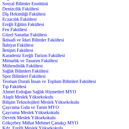
Sosyal Bilimler Enstitüsü
Denizcilik Fakültesi
Diş Hekimliği Fakültesi
Eczacılık Fakültesi
Ereğli Eğitim Fakültesi
Fen Fakültesi
Güzel Sanatlar Fakültesi
İktisadi ve İdari Bilimler Fakültesi
İlahiyat Fakültesi
İletişim Fakültesi
Karadeniz Ereğli Turizm Fakültesi
Mimarlık ve Tasarım Fakültesi
Mühendislik Fakültesi
Sağlık Bilimleri Fakültesi
Spor Bilimleri Fakültesi
Teoman Duralı İnsan ve Toplum Bilimleri Fakültesi
Tıp Fakültesi
Ahmet Erdoğan Sağlık Hizmetleri MYO
Alaplı Meslek Yüksekokulu
Bilişim Teknolojileri Meslek Yüksekokulu
Çaycuma Gıda ve Tarım MYO
Çaycuma Meslek Yüksekokulu
Devrek Meslek Yüksekokulu
Gökçebey Mithat Mehmet Çanakçı MYO
Kdz. Ereğli Meslek Yüksekokulu