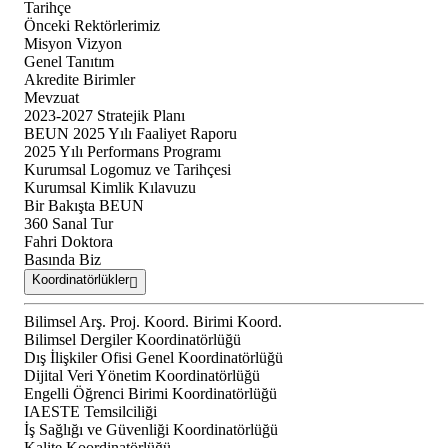
Tarihçe
Önceki Rektörlerimiz
Misyon Vizyon
Genel Tanıtım
Akredite Birimler
Mevzuat
2023-2027 Stratejik Planı
BEUN 2025 Yılı Faaliyet Raporu
2025 Yılı Performans Programı
Kurumsal Logomuz ve Tarihçesi
Kurumsal Kimlik Kılavuzu
Bir Bakışta BEUN
360 Sanal Tur
Fahri Doktora
Basında Biz
Koordinatörlükler
Bilimsel Arş. Proj. Koord. Birimi Koord.
Bilimsel Dergiler Koordinatörlüğü
Dış İlişkiler Ofisi Genel Koordinatörlüğü
Dijital Veri Yönetim Koordinatörlüğü
Engelli Öğrenci Birimi Koordinatörlüğü
IAESTE Temsilciliği
İş Sağlığı ve Güvenliği Koordinatörlüğü
Kalite Koordinatörlüğü