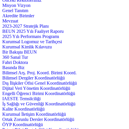
Önceki Rektörlerimiz
Misyon Vizyon
Genel Tanıtım
Akredite Birimler
Mevzuat
2023-2027 Stratejik Planı
BEUN 2025 Yılı Faaliyet Raporu
2025 Yılı Performans Programı
Kurumsal Logomuz ve Tarihçesi
Kurumsal Kimlik Kılavuzu
Bir Bakışta BEUN
360 Sanal Tur
Fahri Doktora
Basında Biz
Bilimsel Arş. Proj. Koord. Birimi Koord.
Bilimsel Dergiler Koordinatörlüğü
Dış İlişkiler Ofisi Genel Koordinatörlüğü
Dijital Veri Yönetim Koordinatörlüğü
Engelli Öğrenci Birimi Koordinatörlüğü
IAESTE Temsilciliği
İş Sağlığı ve Güvenliği Koordinatörlüğü
Kalite Koordinatörlüğü
Kurumsal İletişim Koordinatörlüğü
Ortak Zorunlu Dersler Koordinatörlüğü
ÖYP Koordinatörlüğü