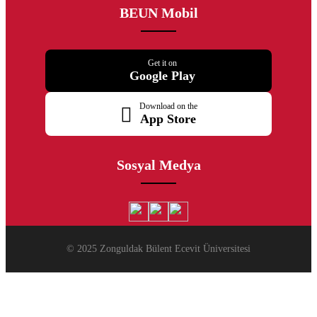
BEUN Mobil
Get it on
Google Play
Download on the
App Store
Sosyal Medya
© 2025 Zonguldak Bülent Ecevit Üniversitesi