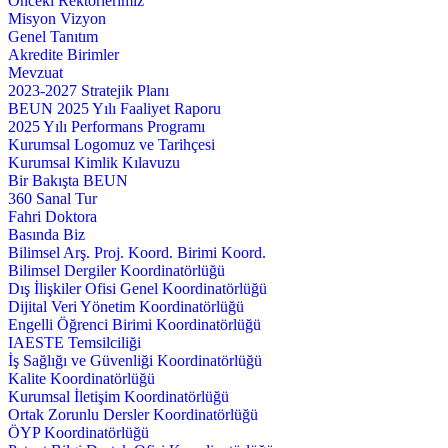
Önceki Rektörlerimiz
Misyon Vizyon
Genel Tanıtım
Akredite Birimler
Mevzuat
2023-2027 Stratejik Planı
BEUN 2025 Yılı Faaliyet Raporu
2025 Yılı Performans Programı
Kurumsal Logomuz ve Tarihçesi
Kurumsal Kimlik Kılavuzu
Bir Bakışta BEUN
360 Sanal Tur
Fahri Doktora
Basında Biz
Bilimsel Arş. Proj. Koord. Birimi Koord.
Bilimsel Dergiler Koordinatörlüğü
Dış İlişkiler Ofisi Genel Koordinatörlüğü
Dijital Veri Yönetim Koordinatörlüğü
Engelli Öğrenci Birimi Koordinatörlüğü
IAESTE Temsilciliği
İş Sağlığı ve Güvenliği Koordinatörlüğü
Kalite Koordinatörlüğü
Kurumsal İletişim Koordinatörlüğü
Ortak Zorunlu Dersler Koordinatörlüğü
ÖYP Koordinatörlüğü