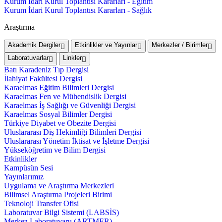
Kurum İdari Kurul Toplantısı Kararları - Eğitim
Kurum İdari Kurul Toplantısı Kararları - Sağlık
Araştırma
Akademik Dergiler
Etkinlikler ve Yayınlar
Merkezler / Birimler
Laboratuvarlar
Linkler
Batı Karadeniz Tıp Dergisi
İlahiyat Fakültesi Dergisi
Karaelmas Eğitim Bilimleri Dergisi
Karaelmas Fen ve Mühendislik Dergisi
Karaelmas İş Sağlığı ve Güvenliği Dergisi
Karaelmas Sosyal Bilimler Dergisi
Türkiye Diyabet ve Obezite Dergisi
Uluslararası Diş Hekimliği Bilimleri Dergisi
Uluslararası Yönetim İktisat ve İşletme Dergisi
Yükseköğretim ve Bilim Dergisi
Etkinlikler
Kampüsün Sesi
Yayınlarımız
Uygulama ve Araştırma Merkezleri
Bilimsel Araştırma Projeleri Birimi
Teknoloji Transfer Ofisi
Laboratuvar Bilgi Sistemi (LABSİS)
Merkez Laboratuvaru (ARTMER)