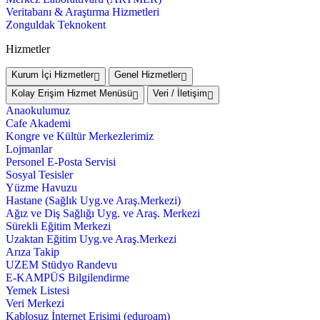
Veritabanı & Araştırma Hizmetleri
Zonguldak Teknokent
Hizmetler
Kurum İçi Hizmetler
Genel Hizmetler
Kolay Erişim Hizmet Menüsü
Veri / İletişim
Anaokulumuz
Cafe Akademi
Kongre ve Kültür Merkezlerimiz
Lojmanlar
Personel E-Posta Servisi
Sosyal Tesisler
Yüzme Havuzu
Hastane (Sağlık Uyg.ve Araş.Merkezi)
Ağız ve Diş Sağlığı Uyg. ve Araş. Merkezi
Sürekli Eğitim Merkezi
Uzaktan Eğitim Uyg.ve Araş.Merkezi
Arıza Takip
UZEM Stüdyo Randevu
E-KAMPÜS Bilgilendirme
Yemek Listesi
Veri Merkezi
Kablosuz İnternet Erişimi (eduroam)