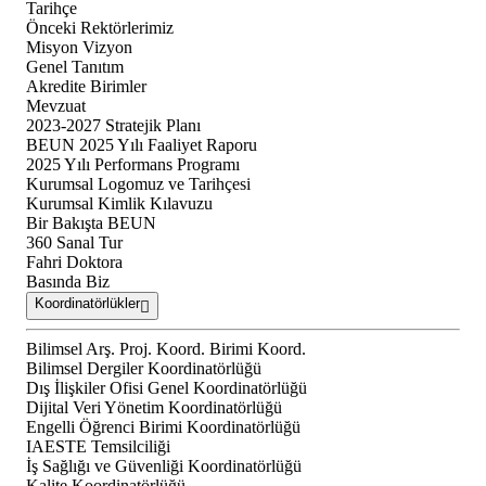
Tarihçe
Önceki Rektörlerimiz
Misyon Vizyon
Genel Tanıtım
Akredite Birimler
Mevzuat
2023-2027 Stratejik Planı
BEUN 2025 Yılı Faaliyet Raporu
2025 Yılı Performans Programı
Kurumsal Logomuz ve Tarihçesi
Kurumsal Kimlik Kılavuzu
Bir Bakışta BEUN
360 Sanal Tur
Fahri Doktora
Basında Biz
Koordinatörlükler
Bilimsel Arş. Proj. Koord. Birimi Koord.
Bilimsel Dergiler Koordinatörlüğü
Dış İlişkiler Ofisi Genel Koordinatörlüğü
Dijital Veri Yönetim Koordinatörlüğü
Engelli Öğrenci Birimi Koordinatörlüğü
IAESTE Temsilciliği
İş Sağlığı ve Güvenliği Koordinatörlüğü
Kalite Koordinatörlüğü