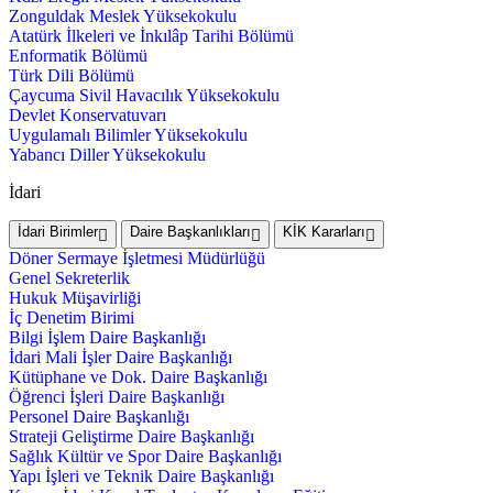
Zonguldak Meslek Yüksekokulu
Atatürk İlkeleri ve İnkılâp Tarihi Bölümü
Enformatik Bölümü
Türk Dili Bölümü
Çaycuma Sivil Havacılık Yüksekokulu
Devlet Konservatuvarı
Uygulamalı Bilimler Yüksekokulu
Yabancı Diller Yüksekokulu
İdari
İdari Birimler
Daire Başkanlıkları
KİK Kararları
Döner Sermaye İşletmesi Müdürlüğü
Genel Sekreterlik
Hukuk Müşavirliği
İç Denetim Birimi
Bilgi İşlem Daire Başkanlığı
İdari Mali İşler Daire Başkanlığı
Kütüphane ve Dok. Daire Başkanlığı
Öğrenci İşleri Daire Başkanlığı
Personel Daire Başkanlığı
Strateji Geliştirme Daire Başkanlığı
Sağlık Kültür ve Spor Daire Başkanlığı
Yapı İşleri ve Teknik Daire Başkanlığı