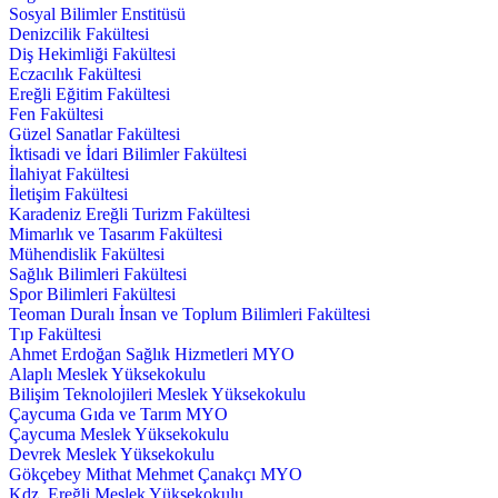
Sosyal Bilimler Enstitüsü
Denizcilik Fakültesi
Diş Hekimliği Fakültesi
Eczacılık Fakültesi
Ereğli Eğitim Fakültesi
Fen Fakültesi
Güzel Sanatlar Fakültesi
İktisadi ve İdari Bilimler Fakültesi
İlahiyat Fakültesi
İletişim Fakültesi
Karadeniz Ereğli Turizm Fakültesi
Mimarlık ve Tasarım Fakültesi
Mühendislik Fakültesi
Sağlık Bilimleri Fakültesi
Spor Bilimleri Fakültesi
Teoman Duralı İnsan ve Toplum Bilimleri Fakültesi
Tıp Fakültesi
Ahmet Erdoğan Sağlık Hizmetleri MYO
Alaplı Meslek Yüksekokulu
Bilişim Teknolojileri Meslek Yüksekokulu
Çaycuma Gıda ve Tarım MYO
Çaycuma Meslek Yüksekokulu
Devrek Meslek Yüksekokulu
Gökçebey Mithat Mehmet Çanakçı MYO
Kdz. Ereğli Meslek Yüksekokulu