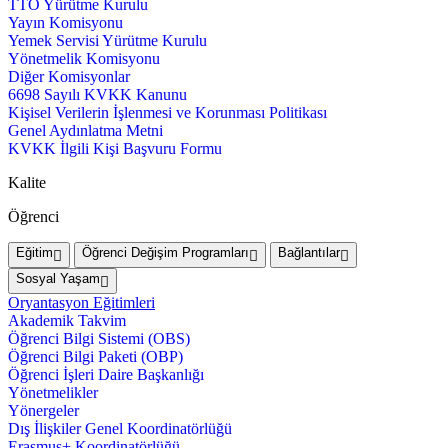
TTO Yürütme Kurulu
Yayın Komisyonu
Yemek Servisi Yürütme Kurulu
Yönetmelik Komisyonu
Diğer Komisyonlar
6698 Sayılı KVKK Kanunu
Kişisel Verilerin İşlenmesi ve Korunması Politikası
Genel Aydınlatma Metni
KVKK İlgili Kişi Başvuru Formu
Kalite
Öğrenci
Eğitim
Öğrenci Değişim Programları
Bağlantılar
Sosyal Yaşam
Oryantasyon Eğitimleri
Akademik Takvim
Öğrenci Bilgi Sistemi (OBS)
Öğrenci Bilgi Paketi (OBP)
Öğrenci İşleri Daire Başkanlığı
Yönetmelikler
Yönergeler
Dış İlişkiler Genel Koordinatörlüğü
Erasmus+ Koordinatörlüğü