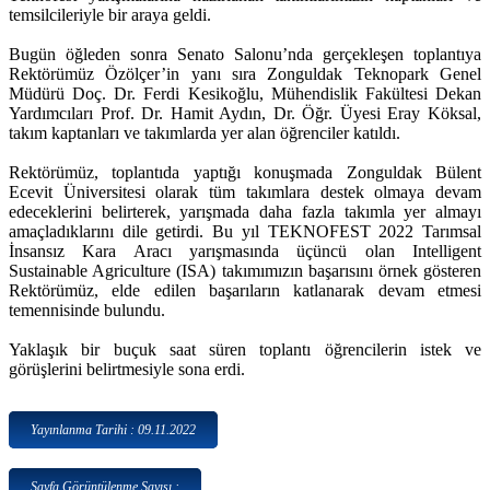
temsilcileriyle bir araya geldi.
Bugün öğleden sonra Senato Salonu’nda gerçekleşen toplantıya
Rektörümüz Özölçer’in yanı sıra Zonguldak Teknopark Genel
Müdürü Doç. Dr. Ferdi Kesikoğlu, Mühendislik Fakültesi Dekan
Yardımcıları Prof. Dr. Hamit Aydın, Dr. Öğr. Üyesi Eray Köksal,
takım kaptanları ve takımlarda yer alan öğrenciler katıldı.
Rektörümüz, toplantıda yaptığı konuşmada Zonguldak Bülent
Ecevit Üniversitesi olarak tüm takımlara destek olmaya devam
edeceklerini belirterek, yarışmada daha fazla takımla yer almayı
amaçladıklarını dile getirdi. Bu yıl TEKNOFEST 2022 Tarımsal
İnsansız Kara Aracı yarışmasında üçüncü olan Intelligent
Sustainable Agriculture (ISA) takımımızın başarısını örnek gösteren
Rektörümüz, elde edilen başarıların katlanarak devam etmesi
temennisinde bulundu.
Yaklaşık bir buçuk saat süren toplantı öğrencilerin istek ve
görüşlerini belirtmesiyle sona erdi.
Yayınlanma Tarihi : 09.11.2022
Sayfa Görüntülenme Sayısı :