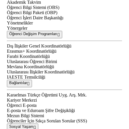
Akademik Takvim
Öğrenci Bilgi Sistemi (OBS)
Öğrenci Bilgi Paketi (OBP)
Öğrenci İşleri Daire Başkanlığı
Yönetmelikler
Yönergeler
Öğrenci Değişim Programları
Dış İlişkiler Genel Koordinatörlüğü
Erasmus+ Koordinatörlüğü
Farabi Koordinatörlüğü
Uluslararası Öğrenci Birimi
Mevlana Koordinatörlüğü
Uluslararası İlişkiler Koordinatörlüğü
IAESTE Temsilciliği
Bağlantılar
Karaelmas Türkçe Öğretimi Uyg. Arş. Mrk.
Kariyer Merkezi
Öğrenci E-posta
E-posta ve Eduroam Şifre Değişikliği
Mezun Bilgi Sistemi
Öğrenciler İçin Sıkça Sorulan Sorular (SSS)
Sosyal Yaşam