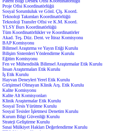
Patent Bilgi Destek Ofisi Koordinatörlüğü
Proje Ofisi Koordinatörlüğü
Sosyal Sorumluluk ve Gönl. Çlş. Koord.
Teknoloji Takımları Koordinatörlüğü
Teknoloji Transfer Ofisi ve K.M. Koord.
YLSY Burs Koordinatörlüğü
Tüm Koordinatörlükler ve Koordinatörler
Akad. Teş. Düz. Dent. ve İtiraz Komisyonu
BAP Komisyonu
Bilimsel Araştırma ve Yayın Etiği Kurulu
Bilişim Sistemleri Yönlendirme Kurulu
Eğitim Komisyonu
Fen ve Mühendislik Bilimsel Araştırmalar Etik Kurulu
İnsan Araştırmaları Etik Kurulu
İş Etik Kurulu
Hayvan Deneyleri Yerel Etik Kurulu
Girişimsel Olmayan Klinik Arş. Etik Kurulu
Kalite Komisyonu
Kalite Alt Komisyonları
Klinik Araştırmalar Etik Kurulu
Sosyal Tesis Yürütme Kurulu
Sosyal Tesisler İşletmesi Denetim Kurulu
Kurum Bilgi Güvenliği Kurulu
Strateji Geliştirme Kurulu
Sınai Mülkiyet Hakları Değerlendirme Kurulu