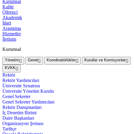
Kurumsal
Kalite
Öğrenci
Akademik
İdari
Araştırma
Hizmetler
İletişim
Kurumsal
Yönetim
Genel
Koordinatörlükler
Kurullar ve Komisyonlar
KVKK
Rektör
Rektör Yardımcıları
Üniversite Senatosu
Üniversite Yönetim Kurulu
Genel Sekreter
Genel Sekreter Yardımcıları
Rektör Danışmanları
İç Denetim Birimi
Daire Başkanları
Organizasyon Şeması
Tarihçe