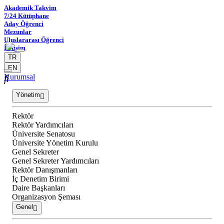
Akademik Takvim
7/24 Kütüphane
Aday Öğrenci
Mezunlar
Uluslararası Öğrenci
İletişim
TR
EN
Kurumsal
Yönetim
Rektör
Rektör Yardımcıları
Üniversite Senatosu
Üniversite Yönetim Kurulu
Genel Sekreter
Genel Sekreter Yardımcıları
Rektör Danışmanları
İç Denetim Birimi
Daire Başkanları
Organizasyon Şeması
Genel