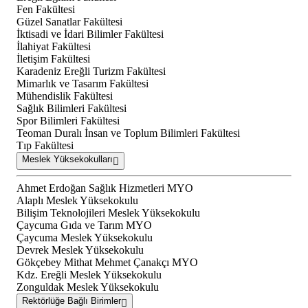
Fen Fakültesi
Güzel Sanatlar Fakültesi
İktisadi ve İdari Bilimler Fakültesi
İlahiyat Fakültesi
İletişim Fakültesi
Karadeniz Ereğli Turizm Fakültesi
Mimarlık ve Tasarım Fakültesi
Mühendislik Fakültesi
Sağlık Bilimleri Fakültesi
Spor Bilimleri Fakültesi
Teoman Duralı İnsan ve Toplum Bilimleri Fakültesi
Tıp Fakültesi
Meslek Yüksekokulları
Ahmet Erdoğan Sağlık Hizmetleri MYO
Alaplı Meslek Yüksekokulu
Bilişim Teknolojileri Meslek Yüksekokulu
Çaycuma Gıda ve Tarım MYO
Çaycuma Meslek Yüksekokulu
Devrek Meslek Yüksekokulu
Gökçebey Mithat Mehmet Çanakçı MYO
Kdz. Ereğli Meslek Yüksekokulu
Zonguldak Meslek Yüksekokulu
Rektörlüğe Bağlı Birimler