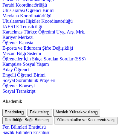
Farabi Koordinatörlüğü
Uluslararası Öğrenci Birimi
Mevlana Koordinatörlüğü
Uluslararası İlişkiler Koordinatörlüğü
IAESTE Temsilciliği
Karaelmas Türkçe Öğretimi Uyg. Arş. Mrk.
Kariyer Merkezi
Öğrenci E-posta
E-posta ve Eduroam Şifre Değişikliği
Mezun Bilgi Sistemi
Öğrenciler İçin Sıkça Sorulan Sorular (SSS)
Kampüste Sosyal Yaşam
Aday Öğrenci
Engelli Öğrenci Birimi
Sosyal Sorumluluk Projeleri
Öğrenci Konseyi
Sosyal Transkript
Akademik
Enstitüler
Fakülteler
Meslek Yüksekokulları
Rektörlüğe Bağlı Birimler
Yüksekokullar ve Konservatuvar
Fen Bilimleri Enstitüsü
Sağlık Bilimleri Enstitüsü