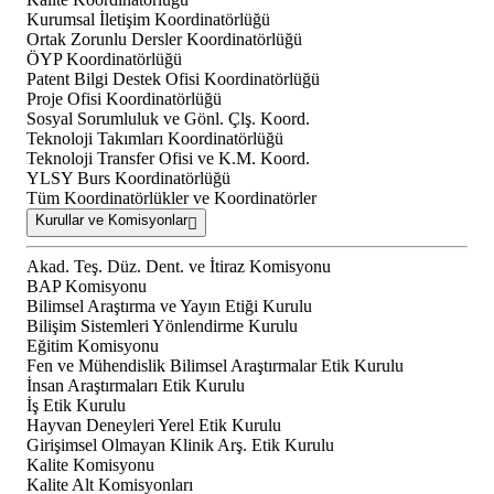
Kurumsal İletişim Koordinatörlüğü
Ortak Zorunlu Dersler Koordinatörlüğü
ÖYP Koordinatörlüğü
Patent Bilgi Destek Ofisi Koordinatörlüğü
Proje Ofisi Koordinatörlüğü
Sosyal Sorumluluk ve Gönl. Çlş. Koord.
Teknoloji Takımları Koordinatörlüğü
Teknoloji Transfer Ofisi ve K.M. Koord.
YLSY Burs Koordinatörlüğü
Tüm Koordinatörlükler ve Koordinatörler
Kurullar ve Komisyonlar
Akad. Teş. Düz. Dent. ve İtiraz Komisyonu
BAP Komisyonu
Bilimsel Araştırma ve Yayın Etiği Kurulu
Bilişim Sistemleri Yönlendirme Kurulu
Eğitim Komisyonu
Fen ve Mühendislik Bilimsel Araştırmalar Etik Kurulu
İnsan Araştırmaları Etik Kurulu
İş Etik Kurulu
Hayvan Deneyleri Yerel Etik Kurulu
Girişimsel Olmayan Klinik Arş. Etik Kurulu
Kalite Komisyonu
Kalite Alt Komisyonları