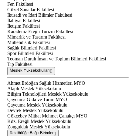
Fen Fakültesi
Güzel Sanatlar Fakültesi
İktisadi ve İdari Bilimler Fakültesi
İlahiyat Fakültesi
İletişim Fakültesi
Karadeniz Ereğli Turizm Fakültesi
Mimarlık ve Tasarım Fakültesi
Mühendislik Fakültesi
Sağlık Bilimleri Fakültesi
Spor Bilimleri Fakültesi
Teoman Duralı İnsan ve Toplum Bilimleri Fakültesi
Tıp Fakültesi
Meslek Yüksekokulları
Ahmet Erdoğan Sağlık Hizmetleri MYO
Alaplı Meslek Yüksekokulu
Bilişim Teknolojileri Meslek Yüksekokulu
Çaycuma Gıda ve Tarım MYO
Çaycuma Meslek Yüksekokulu
Devrek Meslek Yüksekokulu
Gökçebey Mithat Mehmet Çanakçı MYO
Kdz. Ereğli Meslek Yüksekokulu
Zonguldak Meslek Yüksekokulu
Rektörlüğe Bağlı Birimler