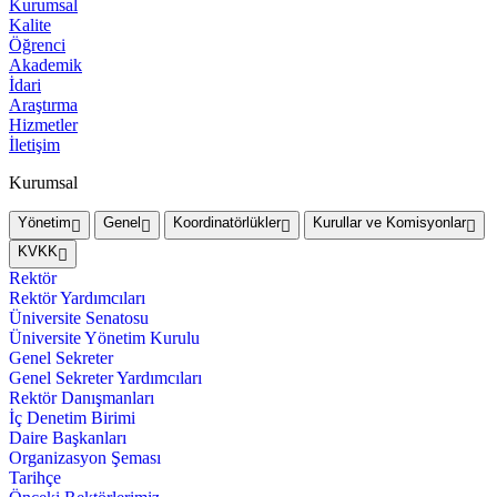
Kurumsal
Kalite
Öğrenci
Akademik
İdari
Araştırma
Hizmetler
İletişim
Kurumsal
Yönetim
Genel
Koordinatörlükler
Kurullar ve Komisyonlar
KVKK
Rektör
Rektör Yardımcıları
Üniversite Senatosu
Üniversite Yönetim Kurulu
Genel Sekreter
Genel Sekreter Yardımcıları
Rektör Danışmanları
İç Denetim Birimi
Daire Başkanları
Organizasyon Şeması
Tarihçe