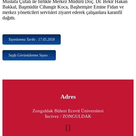
Mustafa Çufalı ile birlikte Merkez Müdürü Doç. Dr. Bekir Hakan
Bakkal, Başmüdür Cihangir Koca, Başhemşire Emine Fidan ve
merkez yöneticileri servisleri ziyaret ederek çalışanlara karanfil
dağıttı.
Yayınlanma Tarihi : 17.05.2018
Sayfa Görüntülenme Sayısı :
Adres
Zonguldak Bülent Ecevit Üniversitesi
İncivez / ZONGULDAK