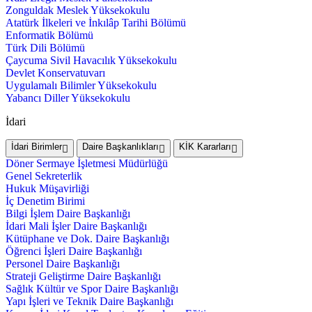
Zonguldak Meslek Yüksekokulu
Atatürk İlkeleri ve İnkılâp Tarihi Bölümü
Enformatik Bölümü
Türk Dili Bölümü
Çaycuma Sivil Havacılık Yüksekokulu
Devlet Konservatuvarı
Uygulamalı Bilimler Yüksekokulu
Yabancı Diller Yüksekokulu
İdari
İdari Birimler
Daire Başkanlıkları
KİK Kararları
Döner Sermaye İşletmesi Müdürlüğü
Genel Sekreterlik
Hukuk Müşavirliği
İç Denetim Birimi
Bilgi İşlem Daire Başkanlığı
İdari Mali İşler Daire Başkanlığı
Kütüphane ve Dok. Daire Başkanlığı
Öğrenci İşleri Daire Başkanlığı
Personel Daire Başkanlığı
Strateji Geliştirme Daire Başkanlığı
Sağlık Kültür ve Spor Daire Başkanlığı
Yapı İşleri ve Teknik Daire Başkanlığı