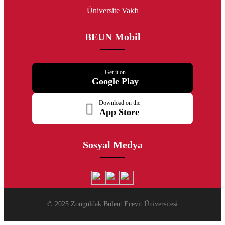
Üniversite Vakfı
BEUN Mobil
Get it on
Google Play
Download on the
App Store
Sosyal Medya
© 2025 Zonguldak Bülent Ecevit Üniversitesi