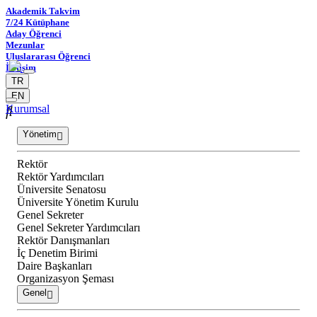
Akademik Takvim
7/24 Kütüphane
Aday Öğrenci
Mezunlar
Uluslararası Öğrenci
İletişim
TR
EN
Kurumsal
Yönetim
Rektör
Rektör Yardımcıları
Üniversite Senatosu
Üniversite Yönetim Kurulu
Genel Sekreter
Genel Sekreter Yardımcıları
Rektör Danışmanları
İç Denetim Birimi
Daire Başkanları
Organizasyon Şeması
Genel