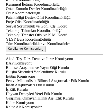
Kurumsal İletişim Koordinatörlüğü
Ortak Zorunlu Dersler Koordinatörlüğü
ÖYP Koordinatörlüğü
Patent Bilgi Destek Ofisi Koordinatörlüğü
Proje Ofisi Koordinatörlüğü
Sosyal Sorumluluk ve Gönl. Çlş. Koord.
Teknoloji Takımları Koordinatörlüğü
Teknoloji Transfer Ofisi ve K.M. Koord.
YLSY Burs Koordinatörlüğü
Tüm Koordinatörlükler ve Koordinatörler
Kurullar ve Komisyonlar
Akad. Teş. Düz. Dent. ve İtiraz Komisyonu
BAP Komisyonu
Bilimsel Araştırma ve Yayın Etiği Kurulu
Bilişim Sistemleri Yönlendirme Kurulu
Eğitim Komisyonu
Fen ve Mühendislik Bilimsel Araştırmalar Etik Kurulu
İnsan Araştırmaları Etik Kurulu
İş Etik Kurulu
Hayvan Deneyleri Yerel Etik Kurulu
Girişimsel Olmayan Klinik Arş. Etik Kurulu
Kalite Komisyonu
Kalite Alt Komisyonları