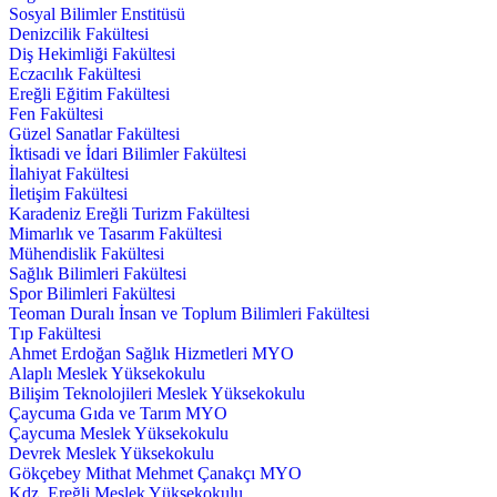
Sosyal Bilimler Enstitüsü
Denizcilik Fakültesi
Diş Hekimliği Fakültesi
Eczacılık Fakültesi
Ereğli Eğitim Fakültesi
Fen Fakültesi
Güzel Sanatlar Fakültesi
İktisadi ve İdari Bilimler Fakültesi
İlahiyat Fakültesi
İletişim Fakültesi
Karadeniz Ereğli Turizm Fakültesi
Mimarlık ve Tasarım Fakültesi
Mühendislik Fakültesi
Sağlık Bilimleri Fakültesi
Spor Bilimleri Fakültesi
Teoman Duralı İnsan ve Toplum Bilimleri Fakültesi
Tıp Fakültesi
Ahmet Erdoğan Sağlık Hizmetleri MYO
Alaplı Meslek Yüksekokulu
Bilişim Teknolojileri Meslek Yüksekokulu
Çaycuma Gıda ve Tarım MYO
Çaycuma Meslek Yüksekokulu
Devrek Meslek Yüksekokulu
Gökçebey Mithat Mehmet Çanakçı MYO
Kdz. Ereğli Meslek Yüksekokulu