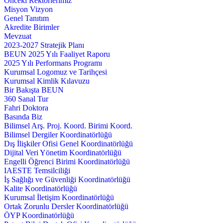
Önceki Rektörlerimiz
Misyon Vizyon
Genel Tanıtım
Akredite Birimler
Mevzuat
2023-2027 Stratejik Planı
BEUN 2025 Yılı Faaliyet Raporu
2025 Yılı Performans Programı
Kurumsal Logomuz ve Tarihçesi
Kurumsal Kimlik Kılavuzu
Bir Bakışta BEUN
360 Sanal Tur
Fahri Doktora
Basında Biz
Bilimsel Arş. Proj. Koord. Birimi Koord.
Bilimsel Dergiler Koordinatörlüğü
Dış İlişkiler Ofisi Genel Koordinatörlüğü
Dijital Veri Yönetim Koordinatörlüğü
Engelli Öğrenci Birimi Koordinatörlüğü
IAESTE Temsilciliği
İş Sağlığı ve Güvenliği Koordinatörlüğü
Kalite Koordinatörlüğü
Kurumsal İletişim Koordinatörlüğü
Ortak Zorunlu Dersler Koordinatörlüğü
ÖYP Koordinatörlüğü