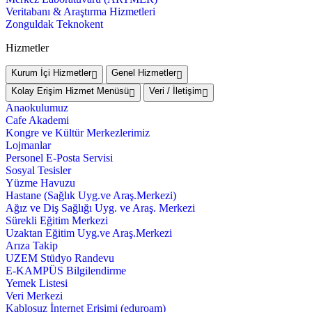
Veritabanı & Araştırma Hizmetleri
Zonguldak Teknokent
Hizmetler
Kurum İçi Hizmetler
Genel Hizmetler
Kolay Erişim Hizmet Menüsü
Veri / İletişim
Anaokulumuz
Cafe Akademi
Kongre ve Kültür Merkezlerimiz
Lojmanlar
Personel E-Posta Servisi
Sosyal Tesisler
Yüzme Havuzu
Hastane (Sağlık Uyg.ve Araş.Merkezi)
Ağız ve Diş Sağlığı Uyg. ve Araş. Merkezi
Sürekli Eğitim Merkezi
Uzaktan Eğitim Uyg.ve Araş.Merkezi
Arıza Takip
UZEM Stüdyo Randevu
E-KAMPÜS Bilgilendirme
Yemek Listesi
Veri Merkezi
Kablosuz İnternet Erişimi (eduroam)