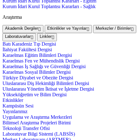
Kurum İdari Kurul Toplantısı Kararları - Eğitim
Kurum İdari Kurul Toplantısı Kararları - Sağlık
Araştırma
Akademik Dergiler
Etkinlikler ve Yayınlar
Merkezler / Birimler
Laboratuvarlar
Linkler
Batı Karadeniz Tıp Dergisi
İlahiyat Fakültesi Dergisi
Karaelmas Eğitim Bilimleri Dergisi
Karaelmas Fen ve Mühendislik Dergisi
Karaelmas İş Sağlığı ve Güvenliği Dergisi
Karaelmas Sosyal Bilimler Dergisi
Türkiye Diyabet ve Obezite Dergisi
Uluslararası Diş Hekimliği Bilimleri Dergisi
Uluslararası Yönetim İktisat ve İşletme Dergisi
Yükseköğretim ve Bilim Dergisi
Etkinlikler
Kampüsün Sesi
Yayınlarımız
Uygulama ve Araştırma Merkezleri
Bilimsel Araştırma Projeleri Birimi
Teknoloji Transfer Ofisi
Laboratuvar Bilgi Sistemi (LABSİS)
Merkez Laboratuvaru (ARTMER)