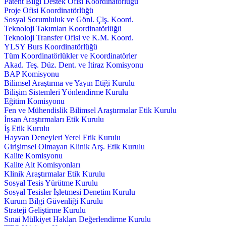
Patent Bilgi Destek Ofisi Koordinatörlüğü
Proje Ofisi Koordinatörlüğü
Sosyal Sorumluluk ve Gönl. Çlş. Koord.
Teknoloji Takımları Koordinatörlüğü
Teknoloji Transfer Ofisi ve K.M. Koord.
YLSY Burs Koordinatörlüğü
Tüm Koordinatörlükler ve Koordinatörler
Akad. Teş. Düz. Dent. ve İtiraz Komisyonu
BAP Komisyonu
Bilimsel Araştırma ve Yayın Etiği Kurulu
Bilişim Sistemleri Yönlendirme Kurulu
Eğitim Komisyonu
Fen ve Mühendislik Bilimsel Araştırmalar Etik Kurulu
İnsan Araştırmaları Etik Kurulu
İş Etik Kurulu
Hayvan Deneyleri Yerel Etik Kurulu
Girişimsel Olmayan Klinik Arş. Etik Kurulu
Kalite Komisyonu
Kalite Alt Komisyonları
Klinik Araştırmalar Etik Kurulu
Sosyal Tesis Yürütme Kurulu
Sosyal Tesisler İşletmesi Denetim Kurulu
Kurum Bilgi Güvenliği Kurulu
Strateji Geliştirme Kurulu
Sınai Mülkiyet Hakları Değerlendirme Kurulu