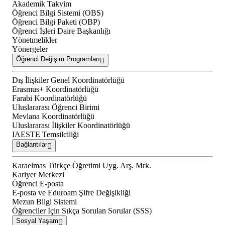
Akademik Takvim
Öğrenci Bilgi Sistemi (OBS)
Öğrenci Bilgi Paketi (OBP)
Öğrenci İşleri Daire Başkanlığı
Yönetmelikler
Yönergeler
Öğrenci Değişim Programları
Dış İlişkiler Genel Koordinatörlüğü
Erasmus+ Koordinatörlüğü
Farabi Koordinatörlüğü
Uluslararası Öğrenci Birimi
Mevlana Koordinatörlüğü
Uluslararası İlişkiler Koordinatörlüğü
IAESTE Temsilciliği
Bağlantılar
Karaelmas Türkçe Öğretimi Uyg. Arş. Mrk.
Kariyer Merkezi
Öğrenci E-posta
E-posta ve Eduroam Şifre Değişikliği
Mezun Bilgi Sistemi
Öğrenciler İçin Sıkça Sorulan Sorular (SSS)
Sosyal Yaşam