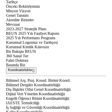
Tarihçe
Önceki Rektörlerimiz
Misyon Vizyon
Genel Tanıtım
Akredite Birimler
Mevzuat
2023-2027 Stratejik Planı
BEUN 2025 Yılı Faaliyet Raporu
2025 Yılı Performans Programı
Kurumsal Logomuz ve Tarihçesi
Kurumsal Kimlik Kılavuzu
Bir Bakışta BEUN
360 Sanal Tur
Fahri Doktora
Basında Biz
Koordinatörlükler
Bilimsel Arş. Proj. Koord. Birimi Koord.
Bilimsel Dergiler Koordinatörlüğü
Dış İlişkiler Ofisi Genel Koordinatörlüğü
Dijital Veri Yönetim Koordinatörlüğü
Engelli Öğrenci Birimi Koordinatörlüğü
IAESTE Temsilciliği
İş Sağlığı ve Güvenliği Koordinatörlüğü
Kalite Koordinatörlüğü