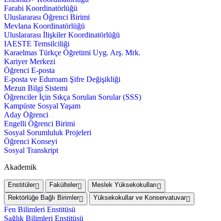
Farabi Koordinatörlüğü
Uluslararası Öğrenci Birimi
Mevlana Koordinatörlüğü
Uluslararası İlişkiler Koordinatörlüğü
IAESTE Temsilciliği
Karaelmas Türkçe Öğretimi Uyg. Arş. Mrk.
Kariyer Merkezi
Öğrenci E-posta
E-posta ve Eduroam Şifre Değişikliği
Mezun Bilgi Sistemi
Öğrenciler İçin Sıkça Sorulan Sorular (SSS)
Kampüste Sosyal Yaşam
Aday Öğrenci
Engelli Öğrenci Birimi
Sosyal Sorumluluk Projeleri
Öğrenci Konseyi
Sosyal Transkript
Akademik
Enstitüler
Fakülteler
Meslek Yüksekokulları
Rektörlüğe Bağlı Birimler
Yüksekokullar ve Konservatuvar
Fen Bilimleri Enstitüsü
Sağlık Bilimleri Enstitüsü