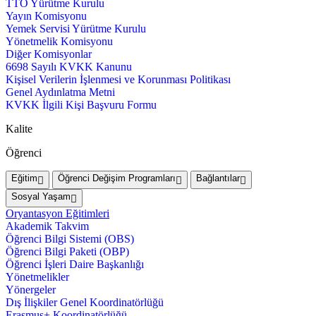
TTO Yürütme Kurulu
Yayın Komisyonu
Yemek Servisi Yürütme Kurulu
Yönetmelik Komisyonu
Diğer Komisyonlar
6698 Sayılı KVKK Kanunu
Kişisel Verilerin İşlenmesi ve Korunması Politikası
Genel Aydınlatma Metni
KVKK İlgili Kişi Başvuru Formu
Kalite
Öğrenci
Eğitim
Öğrenci Değişim Programları
Bağlantılar
Sosyal Yaşam
Oryantasyon Eğitimleri
Akademik Takvim
Öğrenci Bilgi Sistemi (OBS)
Öğrenci Bilgi Paketi (OBP)
Öğrenci İşleri Daire Başkanlığı
Yönetmelikler
Yönergeler
Dış İlişkiler Genel Koordinatörlüğü
Erasmus+ Koordinatörlüğü