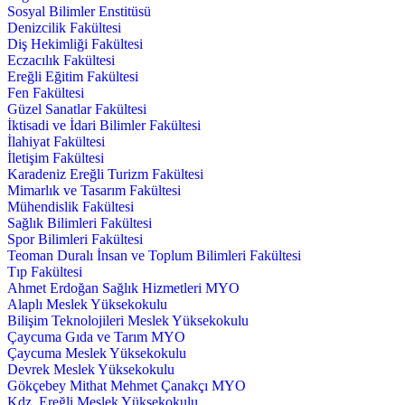
Sosyal Bilimler Enstitüsü
Denizcilik Fakültesi
Diş Hekimliği Fakültesi
Eczacılık Fakültesi
Ereğli Eğitim Fakültesi
Fen Fakültesi
Güzel Sanatlar Fakültesi
İktisadi ve İdari Bilimler Fakültesi
İlahiyat Fakültesi
İletişim Fakültesi
Karadeniz Ereğli Turizm Fakültesi
Mimarlık ve Tasarım Fakültesi
Mühendislik Fakültesi
Sağlık Bilimleri Fakültesi
Spor Bilimleri Fakültesi
Teoman Duralı İnsan ve Toplum Bilimleri Fakültesi
Tıp Fakültesi
Ahmet Erdoğan Sağlık Hizmetleri MYO
Alaplı Meslek Yüksekokulu
Bilişim Teknolojileri Meslek Yüksekokulu
Çaycuma Gıda ve Tarım MYO
Çaycuma Meslek Yüksekokulu
Devrek Meslek Yüksekokulu
Gökçebey Mithat Mehmet Çanakçı MYO
Kdz. Ereğli Meslek Yüksekokulu