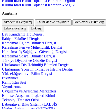
Kurum İdari Kurul Toplantısı Kararları - Eğitim
Kurum İdari Kurul Toplantısı Kararları - Sağlık
Araştırma
Akademik Dergiler
Etkinlikler ve Yayınlar
Merkezler / Birimler
Laboratuvarlar
Linkler
Batı Karadeniz Tıp Dergisi
İlahiyat Fakültesi Dergisi
Karaelmas Eğitim Bilimleri Dergisi
Karaelmas Fen ve Mühendislik Dergisi
Karaelmas İş Sağlığı ve Güvenliği Dergisi
Karaelmas Sosyal Bilimler Dergisi
Türkiye Diyabet ve Obezite Dergisi
Uluslararası Diş Hekimliği Bilimleri Dergisi
Uluslararası Yönetim İktisat ve İşletme Dergisi
Yükseköğretim ve Bilim Dergisi
Etkinlikler
Kampüsün Sesi
Yayınlarımız
Uygulama ve Araştırma Merkezleri
Bilimsel Araştırma Projeleri Birimi
Teknoloji Transfer Ofisi
Laboratuvar Bilgi Sistemi (LABSİS)
Merkez Laboratuvaru (ARTMER)