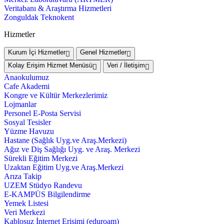
Veritabanı & Araştırma Hizmetleri
Zonguldak Teknokent
Hizmetler
Kurum İçi Hizmetler
Genel Hizmetler
Kolay Erişim Hizmet Menüsü
Veri / İletişim
Anaokulumuz
Cafe Akademi
Kongre ve Kültür Merkezlerimiz
Lojmanlar
Personel E-Posta Servisi
Sosyal Tesisler
Yüzme Havuzu
Hastane (Sağlık Uyg.ve Araş.Merkezi)
Ağız ve Diş Sağlığı Uyg. ve Araş. Merkezi
Sürekli Eğitim Merkezi
Uzaktan Eğitim Uyg.ve Araş.Merkezi
Arıza Takip
UZEM Stüdyo Randevu
E-KAMPÜS Bilgilendirme
Yemek Listesi
Veri Merkezi
Kablosuz İnternet Erişimi (eduroam)