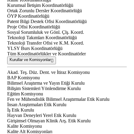
Kurumsal İletişim Koordinatörlüğü
Ortak Zorunlu Dersler Koordinatörlüğü
ÖYP Koordinatörlüğü
Patent Bilgi Destek Ofisi Koordinatörlüğü
Proje Ofisi Koordinatörlüğü
Sosyal Sorumluluk ve Gönl. Çlş. Koord.
Teknoloji Takımları Koordinatörlüğü
Teknoloji Transfer Ofisi ve K.M. Koord.
YLSY Burs Koordinatörlüğü
Tüm Koordinatörlükler ve Koordinatörler
Kurullar ve Komisyonlar
Akad. Teş. Düz. Dent. ve İtiraz Komisyonu
BAP Komisyonu
Bilimsel Araştırma ve Yayın Etiği Kurulu
Bilişim Sistemleri Yönlendirme Kurulu
Eğitim Komisyonu
Fen ve Mühendislik Bilimsel Araştırmalar Etik Kurulu
İnsan Araştırmaları Etik Kurulu
İş Etik Kurulu
Hayvan Deneyleri Yerel Etik Kurulu
Girişimsel Olmayan Klinik Arş. Etik Kurulu
Kalite Komisyonu
Kalite Alt Komisyonları