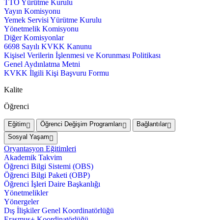
TTO Yürütme Kurulu
Yayın Komisyonu
Yemek Servisi Yürütme Kurulu
Yönetmelik Komisyonu
Diğer Komisyonlar
6698 Sayılı KVKK Kanunu
Kişisel Verilerin İşlenmesi ve Korunması Politikası
Genel Aydınlatma Metni
KVKK İlgili Kişi Başvuru Formu
Kalite
Öğrenci
Eğitim
Öğrenci Değişim Programları
Bağlantılar
Sosyal Yaşam
Oryantasyon Eğitimleri
Akademik Takvim
Öğrenci Bilgi Sistemi (OBS)
Öğrenci Bilgi Paketi (OBP)
Öğrenci İşleri Daire Başkanlığı
Yönetmelikler
Yönergeler
Dış İlişkiler Genel Koordinatörlüğü
Erasmus+ Koordinatörlüğü