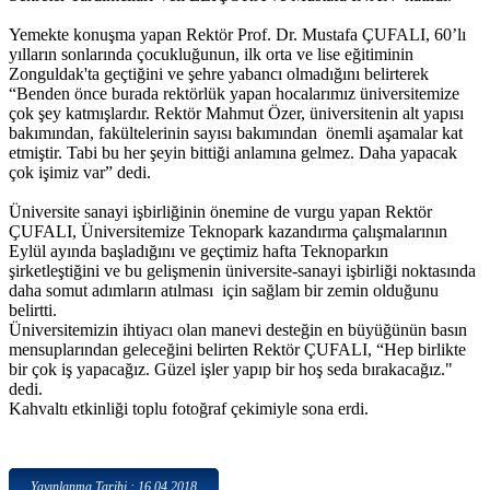
Yemekte konuşma yapan Rektör Prof. Dr. Mustafa ÇUFALI, 60’lı
yılların sonlarında çocukluğunun, ilk orta ve lise eğitiminin
Zonguldak'ta geçtiğini ve şehre yabancı olmadığını belirterek
“Benden önce burada rektörlük yapan hocalarımız üniversitemize
çok şey katmışlardır. Rektör Mahmut Özer, üniversitenin alt yapısı
bakımından, fakültelerinin sayısı bakımından önemli aşamalar kat
etmiştir. Tabi bu her şeyin bittiği anlamına gelmez. Daha yapacak
çok işimiz var” dedi.
Üniversite sanayi işbirliğinin önemine de vurgu yapan Rektör
ÇUFALI, Üniversitemize Teknopark kazandırma çalışmalarının
Eylül ayında başladığını ve geçtimiz hafta Teknoparkın
şirketleştiğini ve bu gelişmenin üniversite-sanayi işbirliği noktasında
daha somut adımların atılması için sağlam bir zemin olduğunu
belirtti.
Üniversitemizin ihtiyacı olan manevi desteğin en büyüğünün basın
mensuplarından geleceğini belirten Rektör ÇUFALI, “Hep birlikte
bir çok iş yapacağız. Güzel işler yapıp bir hoş seda bırakacağız."
dedi.
Kahvaltı etkinliği toplu fotoğraf çekimiyle sona erdi.
Yayınlanma Tarihi : 16.04.2018