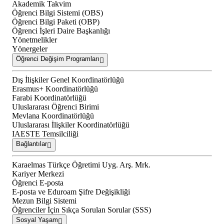
Akademik Takvim
Öğrenci Bilgi Sistemi (OBS)
Öğrenci Bilgi Paketi (OBP)
Öğrenci İşleri Daire Başkanlığı
Yönetmelikler
Yönergeler
Öğrenci Değişim Programları
Dış İlişkiler Genel Koordinatörlüğü
Erasmus+ Koordinatörlüğü
Farabi Koordinatörlüğü
Uluslararası Öğrenci Birimi
Mevlana Koordinatörlüğü
Uluslararası İlişkiler Koordinatörlüğü
IAESTE Temsilciliği
Bağlantılar
Karaelmas Türkçe Öğretimi Uyg. Arş. Mrk.
Kariyer Merkezi
Öğrenci E-posta
E-posta ve Eduroam Şifre Değişikliği
Mezun Bilgi Sistemi
Öğrenciler İçin Sıkça Sorulan Sorular (SSS)
Sosyal Yaşam