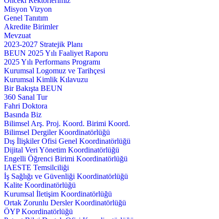
Önceki Rektörlerimiz
Misyon Vizyon
Genel Tanıtım
Akredite Birimler
Mevzuat
2023-2027 Stratejik Planı
BEUN 2025 Yılı Faaliyet Raporu
2025 Yılı Performans Programı
Kurumsal Logomuz ve Tarihçesi
Kurumsal Kimlik Kılavuzu
Bir Bakışta BEUN
360 Sanal Tur
Fahri Doktora
Basında Biz
Bilimsel Arş. Proj. Koord. Birimi Koord.
Bilimsel Dergiler Koordinatörlüğü
Dış İlişkiler Ofisi Genel Koordinatörlüğü
Dijital Veri Yönetim Koordinatörlüğü
Engelli Öğrenci Birimi Koordinatörlüğü
IAESTE Temsilciliği
İş Sağlığı ve Güvenliği Koordinatörlüğü
Kalite Koordinatörlüğü
Kurumsal İletişim Koordinatörlüğü
Ortak Zorunlu Dersler Koordinatörlüğü
ÖYP Koordinatörlüğü