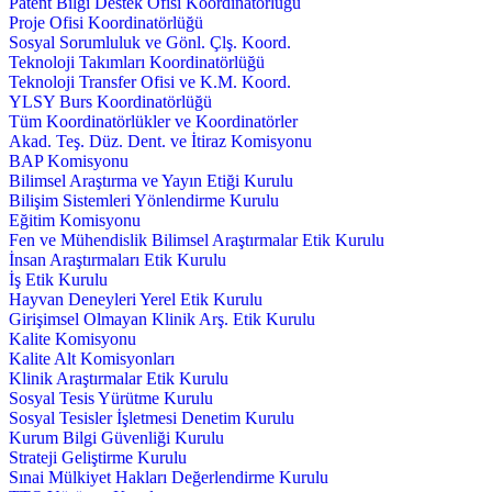
Patent Bilgi Destek Ofisi Koordinatörlüğü
Proje Ofisi Koordinatörlüğü
Sosyal Sorumluluk ve Gönl. Çlş. Koord.
Teknoloji Takımları Koordinatörlüğü
Teknoloji Transfer Ofisi ve K.M. Koord.
YLSY Burs Koordinatörlüğü
Tüm Koordinatörlükler ve Koordinatörler
Akad. Teş. Düz. Dent. ve İtiraz Komisyonu
BAP Komisyonu
Bilimsel Araştırma ve Yayın Etiği Kurulu
Bilişim Sistemleri Yönlendirme Kurulu
Eğitim Komisyonu
Fen ve Mühendislik Bilimsel Araştırmalar Etik Kurulu
İnsan Araştırmaları Etik Kurulu
İş Etik Kurulu
Hayvan Deneyleri Yerel Etik Kurulu
Girişimsel Olmayan Klinik Arş. Etik Kurulu
Kalite Komisyonu
Kalite Alt Komisyonları
Klinik Araştırmalar Etik Kurulu
Sosyal Tesis Yürütme Kurulu
Sosyal Tesisler İşletmesi Denetim Kurulu
Kurum Bilgi Güvenliği Kurulu
Strateji Geliştirme Kurulu
Sınai Mülkiyet Hakları Değerlendirme Kurulu