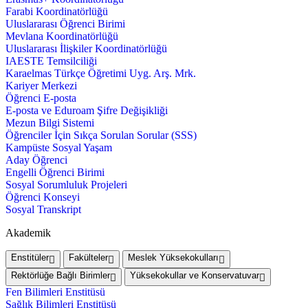
Farabi Koordinatörlüğü
Uluslararası Öğrenci Birimi
Mevlana Koordinatörlüğü
Uluslararası İlişkiler Koordinatörlüğü
IAESTE Temsilciliği
Karaelmas Türkçe Öğretimi Uyg. Arş. Mrk.
Kariyer Merkezi
Öğrenci E-posta
E-posta ve Eduroam Şifre Değişikliği
Mezun Bilgi Sistemi
Öğrenciler İçin Sıkça Sorulan Sorular (SSS)
Kampüste Sosyal Yaşam
Aday Öğrenci
Engelli Öğrenci Birimi
Sosyal Sorumluluk Projeleri
Öğrenci Konseyi
Sosyal Transkript
Akademik
Enstitüler
Fakülteler
Meslek Yüksekokulları
Rektörlüğe Bağlı Birimler
Yüksekokullar ve Konservatuvar
Fen Bilimleri Enstitüsü
Sağlık Bilimleri Enstitüsü