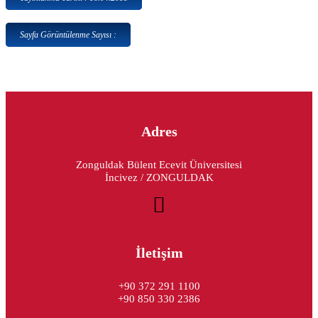
Sayfa Görüntülenme Sayısı :
Adres
Zonguldak Bülent Ecevit Üniversitesi
İncivez / ZONGULDAK
İletişim
+90 372 291 1100
+90 850 330 2386