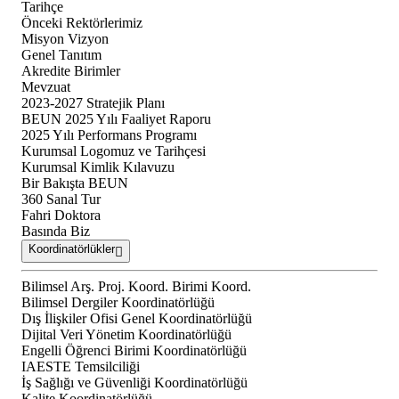
Tarihçe
Önceki Rektörlerimiz
Misyon Vizyon
Genel Tanıtım
Akredite Birimler
Mevzuat
2023-2027 Stratejik Planı
BEUN 2025 Yılı Faaliyet Raporu
2025 Yılı Performans Programı
Kurumsal Logomuz ve Tarihçesi
Kurumsal Kimlik Kılavuzu
Bir Bakışta BEUN
360 Sanal Tur
Fahri Doktora
Basında Biz
Koordinatörlükler
Bilimsel Arş. Proj. Koord. Birimi Koord.
Bilimsel Dergiler Koordinatörlüğü
Dış İlişkiler Ofisi Genel Koordinatörlüğü
Dijital Veri Yönetim Koordinatörlüğü
Engelli Öğrenci Birimi Koordinatörlüğü
IAESTE Temsilciliği
İş Sağlığı ve Güvenliği Koordinatörlüğü
Kalite Koordinatörlüğü