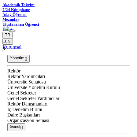
Akademik Takvim
7/24 Kütüphane
Aday Öğrenci
Mezunlar
Uluslararası Öğrenci
İletişim
TR
EN
Kurumsal
Yönetim
Rektör
Rektör Yardımcıları
Üniversite Senatosu
Üniversite Yönetim Kurulu
Genel Sekreter
Genel Sekreter Yardımcıları
Rektör Danışmanları
İç Denetim Birimi
Daire Başkanları
Organizasyon Şeması
Genel