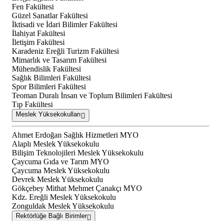
Fen Fakültesi
Güzel Sanatlar Fakültesi
İktisadi ve İdari Bilimler Fakültesi
İlahiyat Fakültesi
İletişim Fakültesi
Karadeniz Ereğli Turizm Fakültesi
Mimarlık ve Tasarım Fakültesi
Mühendislik Fakültesi
Sağlık Bilimleri Fakültesi
Spor Bilimleri Fakültesi
Teoman Duralı İnsan ve Toplum Bilimleri Fakültesi
Tıp Fakültesi
Meslek Yüksekokulları
Ahmet Erdoğan Sağlık Hizmetleri MYO
Alaplı Meslek Yüksekokulu
Bilişim Teknolojileri Meslek Yüksekokulu
Çaycuma Gıda ve Tarım MYO
Çaycuma Meslek Yüksekokulu
Devrek Meslek Yüksekokulu
Gökçebey Mithat Mehmet Çanakçı MYO
Kdz. Ereğli Meslek Yüksekokulu
Zonguldak Meslek Yüksekokulu
Rektörlüğe Bağlı Birimler