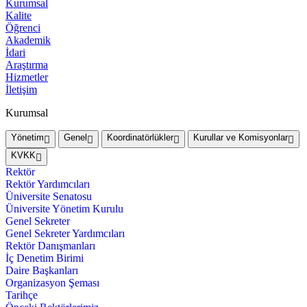
Kurumsal
Kalite
Öğrenci
Akademik
İdari
Araştırma
Hizmetler
İletişim
Kurumsal
Yönetim
Genel
Koordinatörlükler
Kurullar ve Komisyonlar
KVKK
Rektör
Rektör Yardımcıları
Üniversite Senatosu
Üniversite Yönetim Kurulu
Genel Sekreter
Genel Sekreter Yardımcıları
Rektör Danışmanları
İç Denetim Birimi
Daire Başkanları
Organizasyon Şeması
Tarihçe