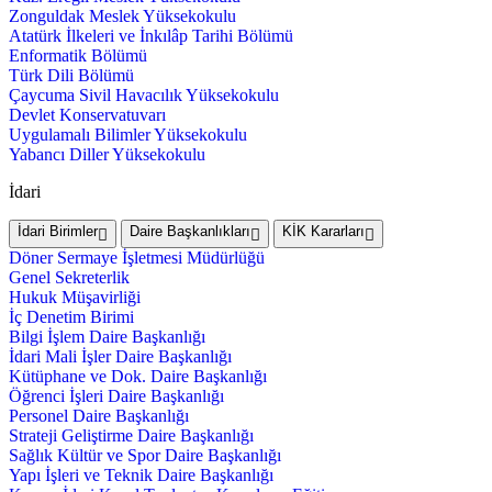
Zonguldak Meslek Yüksekokulu
Atatürk İlkeleri ve İnkılâp Tarihi Bölümü
Enformatik Bölümü
Türk Dili Bölümü
Çaycuma Sivil Havacılık Yüksekokulu
Devlet Konservatuvarı
Uygulamalı Bilimler Yüksekokulu
Yabancı Diller Yüksekokulu
İdari
İdari Birimler
Daire Başkanlıkları
KİK Kararları
Döner Sermaye İşletmesi Müdürlüğü
Genel Sekreterlik
Hukuk Müşavirliği
İç Denetim Birimi
Bilgi İşlem Daire Başkanlığı
İdari Mali İşler Daire Başkanlığı
Kütüphane ve Dok. Daire Başkanlığı
Öğrenci İşleri Daire Başkanlığı
Personel Daire Başkanlığı
Strateji Geliştirme Daire Başkanlığı
Sağlık Kültür ve Spor Daire Başkanlığı
Yapı İşleri ve Teknik Daire Başkanlığı