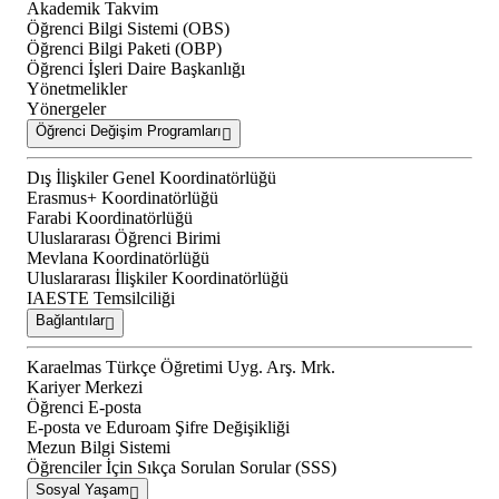
Akademik Takvim
Öğrenci Bilgi Sistemi (OBS)
Öğrenci Bilgi Paketi (OBP)
Öğrenci İşleri Daire Başkanlığı
Yönetmelikler
Yönergeler
Öğrenci Değişim Programları
Dış İlişkiler Genel Koordinatörlüğü
Erasmus+ Koordinatörlüğü
Farabi Koordinatörlüğü
Uluslararası Öğrenci Birimi
Mevlana Koordinatörlüğü
Uluslararası İlişkiler Koordinatörlüğü
IAESTE Temsilciliği
Bağlantılar
Karaelmas Türkçe Öğretimi Uyg. Arş. Mrk.
Kariyer Merkezi
Öğrenci E-posta
E-posta ve Eduroam Şifre Değişikliği
Mezun Bilgi Sistemi
Öğrenciler İçin Sıkça Sorulan Sorular (SSS)
Sosyal Yaşam