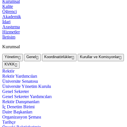
Kurumsal
Kalite
Öğrenci
Akademik
İdari
Araştırma
Hizmetler
İletişim
Kurumsal
Yönetim
Genel
Koordinatörlükler
Kurullar ve Komisyonlar
KVKK
Rektör
Rektör Yardımcıları
Üniversite Senatosu
Üniversite Yönetim Kurulu
Genel Sekreter
Genel Sekreter Yardımcıları
Rektör Danışmanları
İç Denetim Birimi
Daire Başkanları
Organizasyon Şeması
Tarihçe