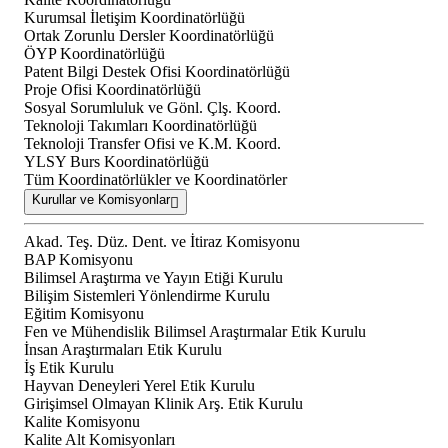
Kurumsal İletişim Koordinatörlüğü
Ortak Zorunlu Dersler Koordinatörlüğü
ÖYP Koordinatörlüğü
Patent Bilgi Destek Ofisi Koordinatörlüğü
Proje Ofisi Koordinatörlüğü
Sosyal Sorumluluk ve Gönl. Çlş. Koord.
Teknoloji Takımları Koordinatörlüğü
Teknoloji Transfer Ofisi ve K.M. Koord.
YLSY Burs Koordinatörlüğü
Tüm Koordinatörlükler ve Koordinatörler
Kurullar ve Komisyonlar
Akad. Teş. Düz. Dent. ve İtiraz Komisyonu
BAP Komisyonu
Bilimsel Araştırma ve Yayın Etiği Kurulu
Bilişim Sistemleri Yönlendirme Kurulu
Eğitim Komisyonu
Fen ve Mühendislik Bilimsel Araştırmalar Etik Kurulu
İnsan Araştırmaları Etik Kurulu
İş Etik Kurulu
Hayvan Deneyleri Yerel Etik Kurulu
Girişimsel Olmayan Klinik Arş. Etik Kurulu
Kalite Komisyonu
Kalite Alt Komisyonları