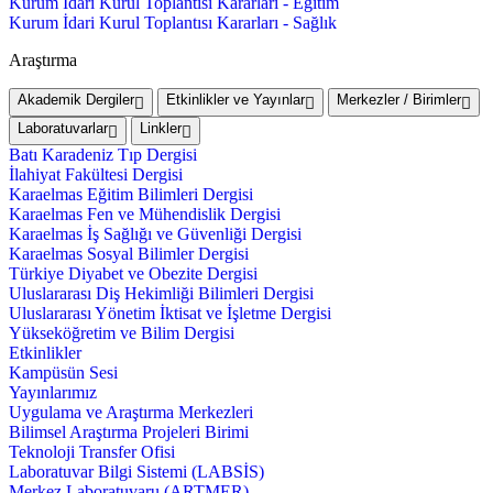
Kurum İdari Kurul Toplantısı Kararları - Eğitim
Kurum İdari Kurul Toplantısı Kararları - Sağlık
Araştırma
Akademik Dergiler
Etkinlikler ve Yayınlar
Merkezler / Birimler
Laboratuvarlar
Linkler
Batı Karadeniz Tıp Dergisi
İlahiyat Fakültesi Dergisi
Karaelmas Eğitim Bilimleri Dergisi
Karaelmas Fen ve Mühendislik Dergisi
Karaelmas İş Sağlığı ve Güvenliği Dergisi
Karaelmas Sosyal Bilimler Dergisi
Türkiye Diyabet ve Obezite Dergisi
Uluslararası Diş Hekimliği Bilimleri Dergisi
Uluslararası Yönetim İktisat ve İşletme Dergisi
Yükseköğretim ve Bilim Dergisi
Etkinlikler
Kampüsün Sesi
Yayınlarımız
Uygulama ve Araştırma Merkezleri
Bilimsel Araştırma Projeleri Birimi
Teknoloji Transfer Ofisi
Laboratuvar Bilgi Sistemi (LABSİS)
Merkez Laboratuvaru (ARTMER)