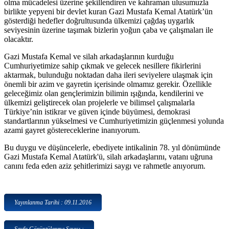
olma mücadelesi üzerine şekillendiren ve kahraman ulusumuzla
birlikte yepyeni bir devlet kuran Gazi Mustafa Kemal Atatürk’ün
gösterdiği hedefler doğrultusunda ülkemizi çağdaş uygarlık
seviyesinin üzerine taşımak bizlerin yoğun çaba ve çalışmaları ile
olacaktır.
Gazi Mustafa Kemal ve silah arkadaşlarının kurduğu
Cumhuriyetimize sahip çıkmak ve gelecek nesillere fikirlerini
aktarmak, bulunduğu noktadan daha ileri seviyelere ulaşmak için
önemli bir azim ve gayretin içerisinde olmamız gerekir. Özellikle
geleceğimiz olan gençlerimizin bilimin ışığında, kendilerini ve
ülkemizi geliştirecek olan projelerle ve bilimsel çalışmalarla
Türkiye’nin istikrar ve güven içinde büyümesi, demokrasi
standartlarının yükselmesi ve Cumhuriyetimizin güçlenmesi yolunda
azami gayret göstereceklerine inanıyorum.
Bu duygu ve düşüncelerle, ebediyete intikalinin 78. yıl dönümünde
Gazi Mustafa Kemal Atatürk'ü, silah arkadaşlarını, vatanı uğruna
canını feda eden aziz şehitlerimizi saygı ve rahmetle anıyorum.
Yayınlanma Tarihi : 09.11.2016