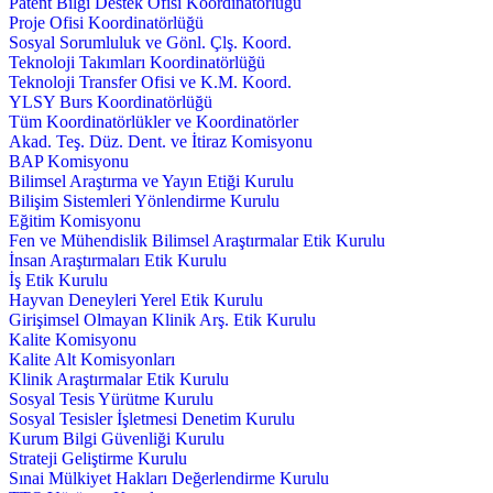
Patent Bilgi Destek Ofisi Koordinatörlüğü
Proje Ofisi Koordinatörlüğü
Sosyal Sorumluluk ve Gönl. Çlş. Koord.
Teknoloji Takımları Koordinatörlüğü
Teknoloji Transfer Ofisi ve K.M. Koord.
YLSY Burs Koordinatörlüğü
Tüm Koordinatörlükler ve Koordinatörler
Akad. Teş. Düz. Dent. ve İtiraz Komisyonu
BAP Komisyonu
Bilimsel Araştırma ve Yayın Etiği Kurulu
Bilişim Sistemleri Yönlendirme Kurulu
Eğitim Komisyonu
Fen ve Mühendislik Bilimsel Araştırmalar Etik Kurulu
İnsan Araştırmaları Etik Kurulu
İş Etik Kurulu
Hayvan Deneyleri Yerel Etik Kurulu
Girişimsel Olmayan Klinik Arş. Etik Kurulu
Kalite Komisyonu
Kalite Alt Komisyonları
Klinik Araştırmalar Etik Kurulu
Sosyal Tesis Yürütme Kurulu
Sosyal Tesisler İşletmesi Denetim Kurulu
Kurum Bilgi Güvenliği Kurulu
Strateji Geliştirme Kurulu
Sınai Mülkiyet Hakları Değerlendirme Kurulu