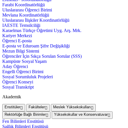
Farabi Koordinatörlüğü
Uluslararası Öğrenci Birimi
Mevlana Koordinatörlüğü
Uluslararası İlişkiler Koordinatörlüğü
IAESTE Temsilciliği
Karaelmas Türkçe Öğretimi Uyg. Arş. Mrk.
Kariyer Merkezi
Öğrenci E-posta
E-posta ve Eduroam Şifre Değişikliği
Mezun Bilgi Sistemi
Öğrenciler İçin Sıkça Sorulan Sorular (SSS)
Kampüste Sosyal Yaşam
Aday Öğrenci
Engelli Öğrenci Birimi
Sosyal Sorumluluk Projeleri
Öğrenci Konseyi
Sosyal Transkript
Akademik
Enstitüler
Fakülteler
Meslek Yüksekokulları
Rektörlüğe Bağlı Birimler
Yüksekokullar ve Konservatuvar
Fen Bilimleri Enstitüsü
Sağlık Bilimleri Enstitüsü