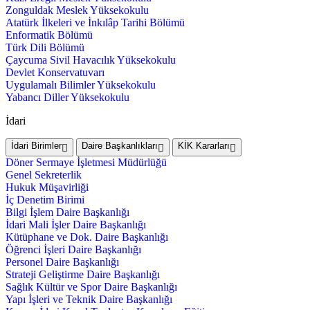
Zonguldak Meslek Yüksekokulu
Atatürk İlkeleri ve İnkılâp Tarihi Bölümü
Enformatik Bölümü
Türk Dili Bölümü
Çaycuma Sivil Havacılık Yüksekokulu
Devlet Konservatuvarı
Uygulamalı Bilimler Yüksekokulu
Yabancı Diller Yüksekokulu
İdari
İdari Birimler
Daire Başkanlıkları
KİK Kararları
Döner Sermaye İşletmesi Müdürlüğü
Genel Sekreterlik
Hukuk Müşavirliği
İç Denetim Birimi
Bilgi İşlem Daire Başkanlığı
İdari Mali İşler Daire Başkanlığı
Kütüphane ve Dok. Daire Başkanlığı
Öğrenci İşleri Daire Başkanlığı
Personel Daire Başkanlığı
Strateji Geliştirme Daire Başkanlığı
Sağlık Kültür ve Spor Daire Başkanlığı
Yapı İşleri ve Teknik Daire Başkanlığı