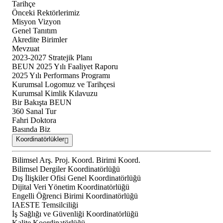
Tarihçe
Önceki Rektörlerimiz
Misyon Vizyon
Genel Tanıtım
Akredite Birimler
Mevzuat
2023-2027 Stratejik Planı
BEUN 2025 Yılı Faaliyet Raporu
2025 Yılı Performans Programı
Kurumsal Logomuz ve Tarihçesi
Kurumsal Kimlik Kılavuzu
Bir Bakışta BEUN
360 Sanal Tur
Fahri Doktora
Basında Biz
Koordinatörlükler
Bilimsel Arş. Proj. Koord. Birimi Koord.
Bilimsel Dergiler Koordinatörlüğü
Dış İlişkiler Ofisi Genel Koordinatörlüğü
Dijital Veri Yönetim Koordinatörlüğü
Engelli Öğrenci Birimi Koordinatörlüğü
IAESTE Temsilciliği
İş Sağlığı ve Güvenliği Koordinatörlüğü
Kalite Koordinatörlüğü