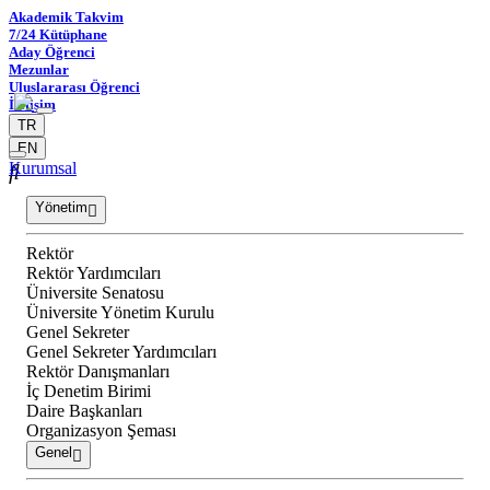
Akademik Takvim
7/24 Kütüphane
Aday Öğrenci
Mezunlar
Uluslararası Öğrenci
İletişim
TR
EN
Kurumsal
Yönetim
Rektör
Rektör Yardımcıları
Üniversite Senatosu
Üniversite Yönetim Kurulu
Genel Sekreter
Genel Sekreter Yardımcıları
Rektör Danışmanları
İç Denetim Birimi
Daire Başkanları
Organizasyon Şeması
Genel