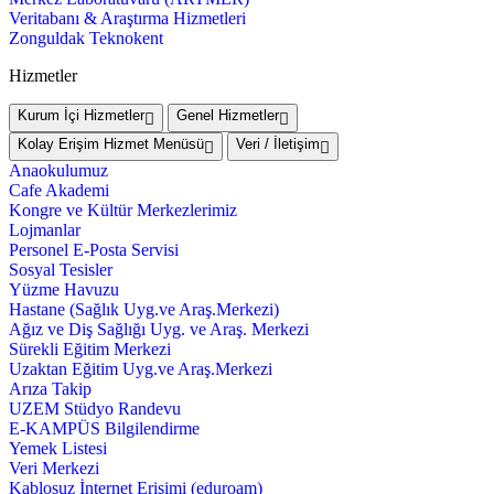
Veritabanı & Araştırma Hizmetleri
Zonguldak Teknokent
Hizmetler
Kurum İçi Hizmetler
Genel Hizmetler
Kolay Erişim Hizmet Menüsü
Veri / İletişim
Anaokulumuz
Cafe Akademi
Kongre ve Kültür Merkezlerimiz
Lojmanlar
Personel E-Posta Servisi
Sosyal Tesisler
Yüzme Havuzu
Hastane (Sağlık Uyg.ve Araş.Merkezi)
Ağız ve Diş Sağlığı Uyg. ve Araş. Merkezi
Sürekli Eğitim Merkezi
Uzaktan Eğitim Uyg.ve Araş.Merkezi
Arıza Takip
UZEM Stüdyo Randevu
E-KAMPÜS Bilgilendirme
Yemek Listesi
Veri Merkezi
Kablosuz İnternet Erişimi (eduroam)