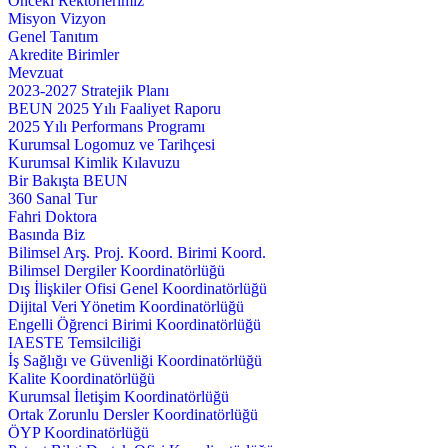
Önceki Rektörlerimiz
Misyon Vizyon
Genel Tanıtım
Akredite Birimler
Mevzuat
2023-2027 Stratejik Planı
BEUN 2025 Yılı Faaliyet Raporu
2025 Yılı Performans Programı
Kurumsal Logomuz ve Tarihçesi
Kurumsal Kimlik Kılavuzu
Bir Bakışta BEUN
360 Sanal Tur
Fahri Doktora
Basında Biz
Bilimsel Arş. Proj. Koord. Birimi Koord.
Bilimsel Dergiler Koordinatörlüğü
Dış İlişkiler Ofisi Genel Koordinatörlüğü
Dijital Veri Yönetim Koordinatörlüğü
Engelli Öğrenci Birimi Koordinatörlüğü
IAESTE Temsilciliği
İş Sağlığı ve Güvenliği Koordinatörlüğü
Kalite Koordinatörlüğü
Kurumsal İletişim Koordinatörlüğü
Ortak Zorunlu Dersler Koordinatörlüğü
ÖYP Koordinatörlüğü