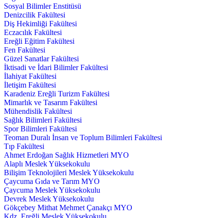
Sosyal Bilimler Enstitüsü
Denizcilik Fakültesi
Diş Hekimliği Fakültesi
Eczacılık Fakültesi
Ereğli Eğitim Fakültesi
Fen Fakültesi
Güzel Sanatlar Fakültesi
İktisadi ve İdari Bilimler Fakültesi
İlahiyat Fakültesi
İletişim Fakültesi
Karadeniz Ereğli Turizm Fakültesi
Mimarlık ve Tasarım Fakültesi
Mühendislik Fakültesi
Sağlık Bilimleri Fakültesi
Spor Bilimleri Fakültesi
Teoman Duralı İnsan ve Toplum Bilimleri Fakültesi
Tıp Fakültesi
Ahmet Erdoğan Sağlık Hizmetleri MYO
Alaplı Meslek Yüksekokulu
Bilişim Teknolojileri Meslek Yüksekokulu
Çaycuma Gıda ve Tarım MYO
Çaycuma Meslek Yüksekokulu
Devrek Meslek Yüksekokulu
Gökçebey Mithat Mehmet Çanakçı MYO
Kdz. Ereğli Meslek Yüksekokulu