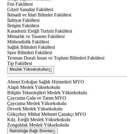
Fen Fakültesi
Güzel Sanatlar Fakültesi
İktisadi ve İdari Bilimler Fakültesi
İlahiyat Fakültesi
İletişim Fakültesi
Karadeniz Ereğli Turizm Fakültesi
Mimarlık ve Tasarım Fakültesi
Mühendislik Fakültesi
Sağlık Bilimleri Fakültesi
Spor Bilimleri Fakültesi
Teoman Duralı İnsan ve Toplum Bilimleri Fakültesi
Tıp Fakültesi
Meslek Yüksekokulları
Ahmet Erdoğan Sağlık Hizmetleri MYO
Alaplı Meslek Yüksekokulu
Bilişim Teknolojileri Meslek Yüksekokulu
Çaycuma Gıda ve Tarım MYO
Çaycuma Meslek Yüksekokulu
Devrek Meslek Yüksekokulu
Gökçebey Mithat Mehmet Çanakçı MYO
Kdz. Ereğli Meslek Yüksekokulu
Zonguldak Meslek Yüksekokulu
Rektörlüğe Bağlı Birimler