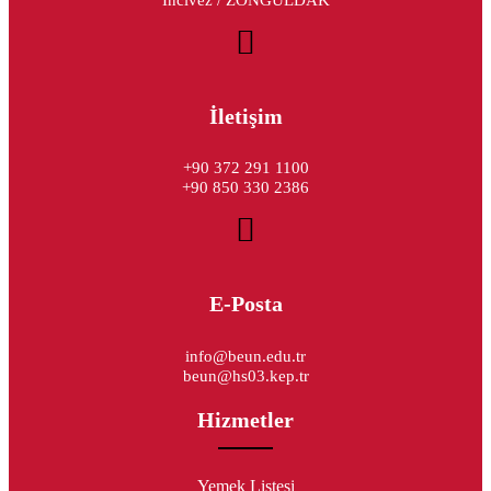
İncivez / ZONGULDAK
İletişim
+90 372 291 1100
+90 850 330 2386
E-Posta
info@beun.edu.tr
beun@hs03.kep.tr
Hizmetler
Yemek Listesi