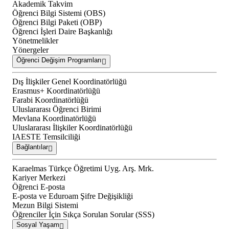
Akademik Takvim
Öğrenci Bilgi Sistemi (OBS)
Öğrenci Bilgi Paketi (OBP)
Öğrenci İşleri Daire Başkanlığı
Yönetmelikler
Yönergeler
Öğrenci Değişim Programları
Dış İlişkiler Genel Koordinatörlüğü
Erasmus+ Koordinatörlüğü
Farabi Koordinatörlüğü
Uluslararası Öğrenci Birimi
Mevlana Koordinatörlüğü
Uluslararası İlişkiler Koordinatörlüğü
IAESTE Temsilciliği
Bağlantılar
Karaelmas Türkçe Öğretimi Uyg. Arş. Mrk.
Kariyer Merkezi
Öğrenci E-posta
E-posta ve Eduroam Şifre Değişikliği
Mezun Bilgi Sistemi
Öğrenciler İçin Sıkça Sorulan Sorular (SSS)
Sosyal Yaşam