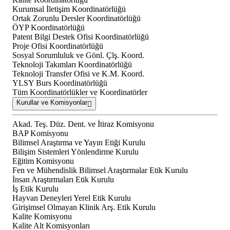
Kurumsal İletişim Koordinatörlüğü
Ortak Zorunlu Dersler Koordinatörlüğü
ÖYP Koordinatörlüğü
Patent Bilgi Destek Ofisi Koordinatörlüğü
Proje Ofisi Koordinatörlüğü
Sosyal Sorumluluk ve Gönl. Çlş. Koord.
Teknoloji Takımları Koordinatörlüğü
Teknoloji Transfer Ofisi ve K.M. Koord.
YLSY Burs Koordinatörlüğü
Tüm Koordinatörlükler ve Koordinatörler
Kurullar ve Komisyonlar
Akad. Teş. Düz. Dent. ve İtiraz Komisyonu
BAP Komisyonu
Bilimsel Araştırma ve Yayın Etiği Kurulu
Bilişim Sistemleri Yönlendirme Kurulu
Eğitim Komisyonu
Fen ve Mühendislik Bilimsel Araştırmalar Etik Kurulu
İnsan Araştırmaları Etik Kurulu
İş Etik Kurulu
Hayvan Deneyleri Yerel Etik Kurulu
Girişimsel Olmayan Klinik Arş. Etik Kurulu
Kalite Komisyonu
Kalite Alt Komisyonları