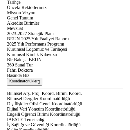
Tarihçe
Önceki Rektörlerimiz
Misyon Vizyon
Genel Tanıtım
Akredite Birimler
Mevzuat
2023-2027 Stratejik Planı
BEUN 2025 Yılı Faaliyet Raporu
2025 Yılı Performans Programı
Kurumsal Logomuz ve Tarihçesi
Kurumsal Kimlik Kılavuzu
Bir Bakışta BEUN
360 Sanal Tur
Fahri Doktora
Basında Biz
Koordinatörlükler
Bilimsel Arş. Proj. Koord. Birimi Koord.
Bilimsel Dergiler Koordinatörlüğü
Dış İlişkiler Ofisi Genel Koordinatörlüğü
Dijital Veri Yönetim Koordinatörlüğü
Engelli Öğrenci Birimi Koordinatörlüğü
IAESTE Temsilciliği
İş Sağlığı ve Güvenliği Koordinatörlüğü
Kalite Koordinatörlüğü