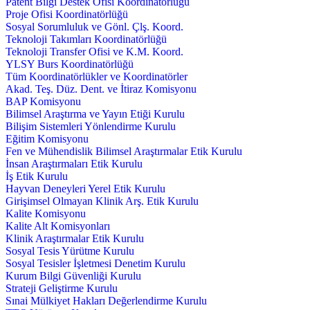
Patent Bilgi Destek Ofisi Koordinatörlüğü
Proje Ofisi Koordinatörlüğü
Sosyal Sorumluluk ve Gönl. Çlş. Koord.
Teknoloji Takımları Koordinatörlüğü
Teknoloji Transfer Ofisi ve K.M. Koord.
YLSY Burs Koordinatörlüğü
Tüm Koordinatörlükler ve Koordinatörler
Akad. Teş. Düz. Dent. ve İtiraz Komisyonu
BAP Komisyonu
Bilimsel Araştırma ve Yayın Etiği Kurulu
Bilişim Sistemleri Yönlendirme Kurulu
Eğitim Komisyonu
Fen ve Mühendislik Bilimsel Araştırmalar Etik Kurulu
İnsan Araştırmaları Etik Kurulu
İş Etik Kurulu
Hayvan Deneyleri Yerel Etik Kurulu
Girişimsel Olmayan Klinik Arş. Etik Kurulu
Kalite Komisyonu
Kalite Alt Komisyonları
Klinik Araştırmalar Etik Kurulu
Sosyal Tesis Yürütme Kurulu
Sosyal Tesisler İşletmesi Denetim Kurulu
Kurum Bilgi Güvenliği Kurulu
Strateji Geliştirme Kurulu
Sınai Mülkiyet Hakları Değerlendirme Kurulu