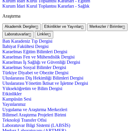
Kurum İdari Kurul Toplantısı Kararları - Eğitim
Kurum İdari Kurul Toplantısı Kararları - Sağlık
Araştırma
Akademik Dergiler
Etkinlikler ve Yayınlar
Merkezler / Birimler
Laboratuvarlar
Linkler
Batı Karadeniz Tıp Dergisi
İlahiyat Fakültesi Dergisi
Karaelmas Eğitim Bilimleri Dergisi
Karaelmas Fen ve Mühendislik Dergisi
Karaelmas İş Sağlığı ve Güvenliği Dergisi
Karaelmas Sosyal Bilimler Dergisi
Türkiye Diyabet ve Obezite Dergisi
Uluslararası Diş Hekimliği Bilimleri Dergisi
Uluslararası Yönetim İktisat ve İşletme Dergisi
Yükseköğretim ve Bilim Dergisi
Etkinlikler
Kampüsün Sesi
Yayınlarımız
Uygulama ve Araştırma Merkezleri
Bilimsel Araştırma Projeleri Birimi
Teknoloji Transfer Ofisi
Laboratuvar Bilgi Sistemi (LABSİS)
Merkez Laboratuvaru (ARTMER)