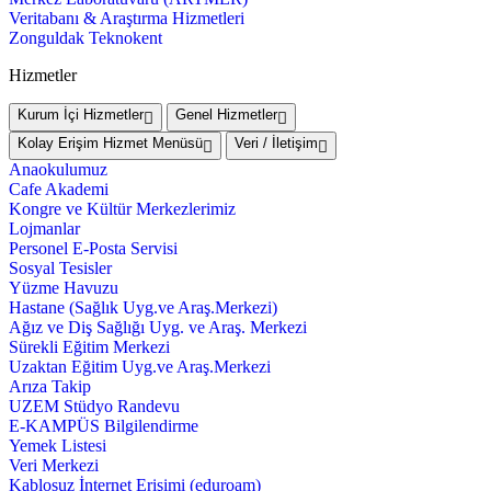
Veritabanı & Araştırma Hizmetleri
Zonguldak Teknokent
Hizmetler
Kurum İçi Hizmetler
Genel Hizmetler
Kolay Erişim Hizmet Menüsü
Veri / İletişim
Anaokulumuz
Cafe Akademi
Kongre ve Kültür Merkezlerimiz
Lojmanlar
Personel E-Posta Servisi
Sosyal Tesisler
Yüzme Havuzu
Hastane (Sağlık Uyg.ve Araş.Merkezi)
Ağız ve Diş Sağlığı Uyg. ve Araş. Merkezi
Sürekli Eğitim Merkezi
Uzaktan Eğitim Uyg.ve Araş.Merkezi
Arıza Takip
UZEM Stüdyo Randevu
E-KAMPÜS Bilgilendirme
Yemek Listesi
Veri Merkezi
Kablosuz İnternet Erişimi (eduroam)