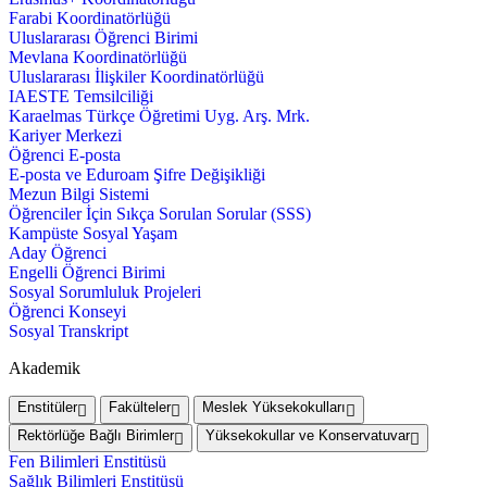
Farabi Koordinatörlüğü
Uluslararası Öğrenci Birimi
Mevlana Koordinatörlüğü
Uluslararası İlişkiler Koordinatörlüğü
IAESTE Temsilciliği
Karaelmas Türkçe Öğretimi Uyg. Arş. Mrk.
Kariyer Merkezi
Öğrenci E-posta
E-posta ve Eduroam Şifre Değişikliği
Mezun Bilgi Sistemi
Öğrenciler İçin Sıkça Sorulan Sorular (SSS)
Kampüste Sosyal Yaşam
Aday Öğrenci
Engelli Öğrenci Birimi
Sosyal Sorumluluk Projeleri
Öğrenci Konseyi
Sosyal Transkript
Akademik
Enstitüler
Fakülteler
Meslek Yüksekokulları
Rektörlüğe Bağlı Birimler
Yüksekokullar ve Konservatuvar
Fen Bilimleri Enstitüsü
Sağlık Bilimleri Enstitüsü