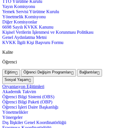
TTO Yürütme Kurulu
Yayın Komisyonu
Yemek Servisi Yürütme Kurulu
Yönetmelik Komisyonu
Diğer Komisyonlar
6698 Sayılı KVKK Kanunu
Kişisel Verilerin İşlenmesi ve Korunması Politikası
Genel Aydınlatma Metni
KVKK İlgili Kişi Başvuru Formu
Kalite
Öğrenci
Eğitim
Öğrenci Değişim Programları
Bağlantılar
Sosyal Yaşam
Oryantasyon Eğitimleri
Akademik Takvim
Öğrenci Bilgi Sistemi (OBS)
Öğrenci Bilgi Paketi (OBP)
Öğrenci İşleri Daire Başkanlığı
Yönetmelikler
Yönergeler
Dış İlişkiler Genel Koordinatörlüğü
Erasmus+ Koordinatörlüğü