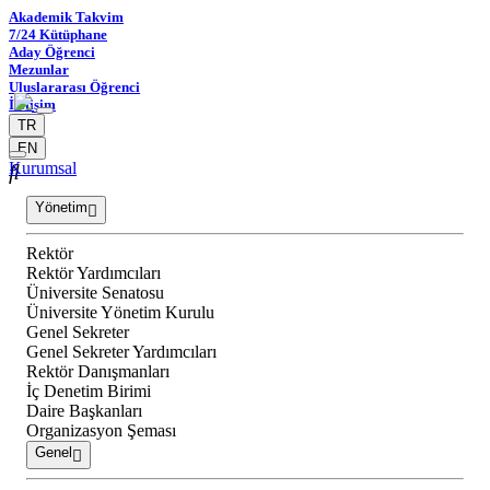
Akademik Takvim
7/24 Kütüphane
Aday Öğrenci
Mezunlar
Uluslararası Öğrenci
İletişim
TR
EN
Kurumsal
Yönetim
Rektör
Rektör Yardımcıları
Üniversite Senatosu
Üniversite Yönetim Kurulu
Genel Sekreter
Genel Sekreter Yardımcıları
Rektör Danışmanları
İç Denetim Birimi
Daire Başkanları
Organizasyon Şeması
Genel