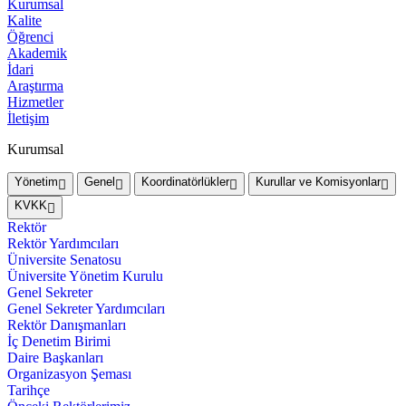
Kurumsal
Kalite
Öğrenci
Akademik
İdari
Araştırma
Hizmetler
İletişim
Kurumsal
Yönetim
Genel
Koordinatörlükler
Kurullar ve Komisyonlar
KVKK
Rektör
Rektör Yardımcıları
Üniversite Senatosu
Üniversite Yönetim Kurulu
Genel Sekreter
Genel Sekreter Yardımcıları
Rektör Danışmanları
İç Denetim Birimi
Daire Başkanları
Organizasyon Şeması
Tarihçe