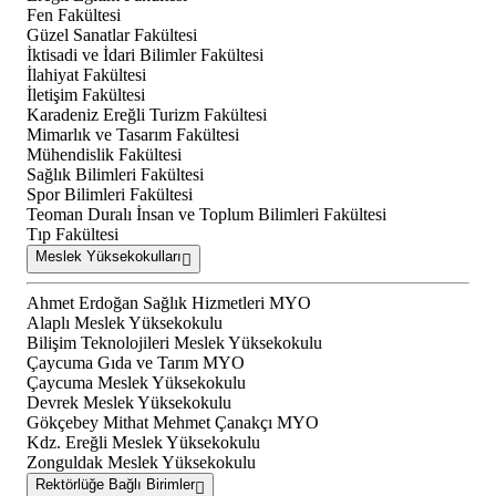
Fen Fakültesi
Güzel Sanatlar Fakültesi
İktisadi ve İdari Bilimler Fakültesi
İlahiyat Fakültesi
İletişim Fakültesi
Karadeniz Ereğli Turizm Fakültesi
Mimarlık ve Tasarım Fakültesi
Mühendislik Fakültesi
Sağlık Bilimleri Fakültesi
Spor Bilimleri Fakültesi
Teoman Duralı İnsan ve Toplum Bilimleri Fakültesi
Tıp Fakültesi
Meslek Yüksekokulları
Ahmet Erdoğan Sağlık Hizmetleri MYO
Alaplı Meslek Yüksekokulu
Bilişim Teknolojileri Meslek Yüksekokulu
Çaycuma Gıda ve Tarım MYO
Çaycuma Meslek Yüksekokulu
Devrek Meslek Yüksekokulu
Gökçebey Mithat Mehmet Çanakçı MYO
Kdz. Ereğli Meslek Yüksekokulu
Zonguldak Meslek Yüksekokulu
Rektörlüğe Bağlı Birimler