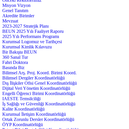
Önceki Rektörlerimiz
Misyon Vizyon
Genel Tanıtım
Akredite Birimler
Mevzuat
2023-2027 Stratejik Planı
BEUN 2025 Yılı Faaliyet Raporu
2025 Yılı Performans Programı
Kurumsal Logomuz ve Tarihçesi
Kurumsal Kimlik Kılavuzu
Bir Bakışta BEUN
360 Sanal Tur
Fahri Doktora
Basında Biz
Bilimsel Arş. Proj. Koord. Birimi Koord.
Bilimsel Dergiler Koordinatörlüğü
Dış İlişkiler Ofisi Genel Koordinatörlüğü
Dijital Veri Yönetim Koordinatörlüğü
Engelli Öğrenci Birimi Koordinatörlüğü
IAESTE Temsilciliği
İş Sağlığı ve Güvenliği Koordinatörlüğü
Kalite Koordinatörlüğü
Kurumsal İletişim Koordinatörlüğü
Ortak Zorunlu Dersler Koordinatörlüğü
ÖYP Koordinatörlüğü