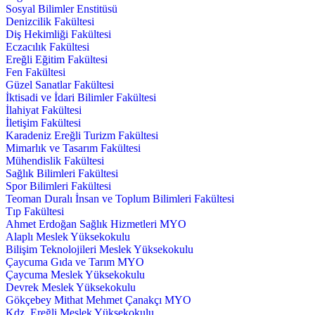
Sosyal Bilimler Enstitüsü
Denizcilik Fakültesi
Diş Hekimliği Fakültesi
Eczacılık Fakültesi
Ereğli Eğitim Fakültesi
Fen Fakültesi
Güzel Sanatlar Fakültesi
İktisadi ve İdari Bilimler Fakültesi
İlahiyat Fakültesi
İletişim Fakültesi
Karadeniz Ereğli Turizm Fakültesi
Mimarlık ve Tasarım Fakültesi
Mühendislik Fakültesi
Sağlık Bilimleri Fakültesi
Spor Bilimleri Fakültesi
Teoman Duralı İnsan ve Toplum Bilimleri Fakültesi
Tıp Fakültesi
Ahmet Erdoğan Sağlık Hizmetleri MYO
Alaplı Meslek Yüksekokulu
Bilişim Teknolojileri Meslek Yüksekokulu
Çaycuma Gıda ve Tarım MYO
Çaycuma Meslek Yüksekokulu
Devrek Meslek Yüksekokulu
Gökçebey Mithat Mehmet Çanakçı MYO
Kdz. Ereğli Meslek Yüksekokulu