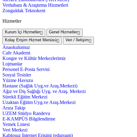
Veritabanı & Araştırma Hizmetleri
Zonguldak Teknokent
Hizmetler
Kurum İçi Hizmetler
Genel Hizmetler
Kolay Erişim Hizmet Menüsü
Veri / İletişim
Anaokulumuz
Cafe Akademi
Kongre ve Kültür Merkezlerimiz
Lojmanlar
Personel E-Posta Servisi
Sosyal Tesisler
Yüzme Havuzu
Hastane (Sağlık Uyg.ve Araş.Merkezi)
Ağız ve Diş Sağlığı Uyg. ve Araş. Merkezi
Sürekli Eğitim Merkezi
Uzaktan Eğitim Uyg.ve Araş.Merkezi
Arıza Takip
UZEM Stüdyo Randevu
E-KAMPÜS Bilgilendirme
Yemek Listesi
Veri Merkezi
Kablosuz İnternet Erişimi (eduroam)