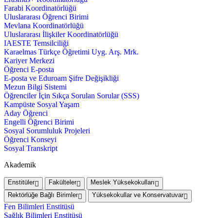
Farabi Koordinatörlüğü
Uluslararası Öğrenci Birimi
Mevlana Koordinatörlüğü
Uluslararası İlişkiler Koordinatörlüğü
IAESTE Temsilciliği
Karaelmas Türkçe Öğretimi Uyg. Arş. Mrk.
Kariyer Merkezi
Öğrenci E-posta
E-posta ve Eduroam Şifre Değişikliği
Mezun Bilgi Sistemi
Öğrenciler İçin Sıkça Sorulan Sorular (SSS)
Kampüste Sosyal Yaşam
Aday Öğrenci
Engelli Öğrenci Birimi
Sosyal Sorumluluk Projeleri
Öğrenci Konseyi
Sosyal Transkript
Akademik
Enstitüler
Fakülteler
Meslek Yüksekokulları
Rektörlüğe Bağlı Birimler
Yüksekokullar ve Konservatuvar
Fen Bilimleri Enstitüsü
Sağlık Bilimleri Enstitüsü