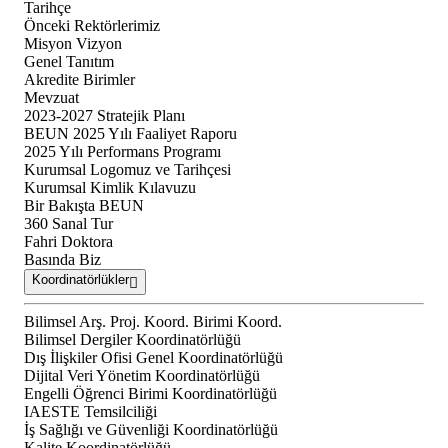
Tarihçe
Önceki Rektörlerimiz
Misyon Vizyon
Genel Tanıtım
Akredite Birimler
Mevzuat
2023-2027 Stratejik Planı
BEUN 2025 Yılı Faaliyet Raporu
2025 Yılı Performans Programı
Kurumsal Logomuz ve Tarihçesi
Kurumsal Kimlik Kılavuzu
Bir Bakışta BEUN
360 Sanal Tur
Fahri Doktora
Basında Biz
Koordinatörlükler
Bilimsel Arş. Proj. Koord. Birimi Koord.
Bilimsel Dergiler Koordinatörlüğü
Dış İlişkiler Ofisi Genel Koordinatörlüğü
Dijital Veri Yönetim Koordinatörlüğü
Engelli Öğrenci Birimi Koordinatörlüğü
IAESTE Temsilciliği
İş Sağlığı ve Güvenliği Koordinatörlüğü
Kalite Koordinatörlüğü