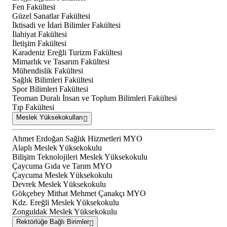
Fen Fakültesi
Güzel Sanatlar Fakültesi
İktisadi ve İdari Bilimler Fakültesi
İlahiyat Fakültesi
İletişim Fakültesi
Karadeniz Ereğli Turizm Fakültesi
Mimarlık ve Tasarım Fakültesi
Mühendislik Fakültesi
Sağlık Bilimleri Fakültesi
Spor Bilimleri Fakültesi
Teoman Duralı İnsan ve Toplum Bilimleri Fakültesi
Tıp Fakültesi
Meslek Yüksekokulları
Ahmet Erdoğan Sağlık Hizmetleri MYO
Alaplı Meslek Yüksekokulu
Bilişim Teknolojileri Meslek Yüksekokulu
Çaycuma Gıda ve Tarım MYO
Çaycuma Meslek Yüksekokulu
Devrek Meslek Yüksekokulu
Gökçebey Mithat Mehmet Çanakçı MYO
Kdz. Ereğli Meslek Yüksekokulu
Zonguldak Meslek Yüksekokulu
Rektörlüğe Bağlı Birimler