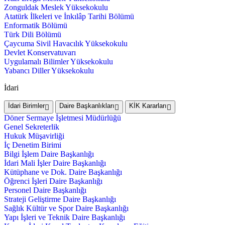
Zonguldak Meslek Yüksekokulu
Atatürk İlkeleri ve İnkılâp Tarihi Bölümü
Enformatik Bölümü
Türk Dili Bölümü
Çaycuma Sivil Havacılık Yüksekokulu
Devlet Konservatuvarı
Uygulamalı Bilimler Yüksekokulu
Yabancı Diller Yüksekokulu
İdari
İdari Birimler
Daire Başkanlıkları
KİK Kararları
Döner Sermaye İşletmesi Müdürlüğü
Genel Sekreterlik
Hukuk Müşavirliği
İç Denetim Birimi
Bilgi İşlem Daire Başkanlığı
İdari Mali İşler Daire Başkanlığı
Kütüphane ve Dok. Daire Başkanlığı
Öğrenci İşleri Daire Başkanlığı
Personel Daire Başkanlığı
Strateji Geliştirme Daire Başkanlığı
Sağlık Kültür ve Spor Daire Başkanlığı
Yapı İşleri ve Teknik Daire Başkanlığı