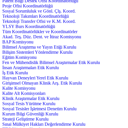
Patent Bilgi Destek Ofisi Koordinatörlüğü
Proje Ofisi Koordinatörlüğü
Sosyal Sorumluluk ve Gönl. Çlş. Koord.
Teknoloji Takımları Koordinatörlüğü
Teknoloji Transfer Ofisi ve K.M. Koord.
YLSY Burs Koordinatörlüğü
Tüm Koordinatörlükler ve Koordinatörler
Akad. Teş. Düz. Dent. ve İtiraz Komisyonu
BAP Komisyonu
Bilimsel Araştırma ve Yayın Etiği Kurulu
Bilişim Sistemleri Yönlendirme Kurulu
Eğitim Komisyonu
Fen ve Mühendislik Bilimsel Araştırmalar Etik Kurulu
İnsan Araştırmaları Etik Kurulu
İş Etik Kurulu
Hayvan Deneyleri Yerel Etik Kurulu
Girişimsel Olmayan Klinik Arş. Etik Kurulu
Kalite Komisyonu
Kalite Alt Komisyonları
Klinik Araştırmalar Etik Kurulu
Sosyal Tesis Yürütme Kurulu
Sosyal Tesisler İşletmesi Denetim Kurulu
Kurum Bilgi Güvenliği Kurulu
Strateji Geliştirme Kurulu
Sınai Mülkiyet Hakları Değerlendirme Kurulu