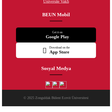
Üniversite Vakfı
BEUN Mobil
Get it on
Google Play
Download on the
App Store
Sosyal Medya
© 2025 Zonguldak Bülent Ecevit Üniversitesi