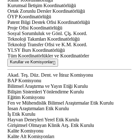
Kurumsal İletişim Koordinatörlüğü
Ortak Zorunlu Dersler Koordinatörlüğü
ÖYP Koordinatörlüğü
Patent Bilgi Destek Ofisi Koordinatörlüğü
Proje Ofisi Koordinatörlüğü
Sosyal Sorumluluk ve Gönl. Çlş. Koord.
Teknoloji Takımları Koordinatörlüğü
Teknoloji Transfer Ofisi ve K.M. Koord.
YLSY Burs Koordinatörlüğü
Tüm Koordinatörlükler ve Koordinatörler
Kurullar ve Komisyonlar
Akad. Teş. Düz. Dent. ve İtiraz Komisyonu
BAP Komisyonu
Bilimsel Araştırma ve Yayın Etiği Kurulu
Bilişim Sistemleri Yönlendirme Kurulu
Eğitim Komisyonu
Fen ve Mühendislik Bilimsel Araştırmalar Etik Kurulu
İnsan Araştırmaları Etik Kurulu
İş Etik Kurulu
Hayvan Deneyleri Yerel Etik Kurulu
Girişimsel Olmayan Klinik Arş. Etik Kurulu
Kalite Komisyonu
Kalite Alt Komisyonları