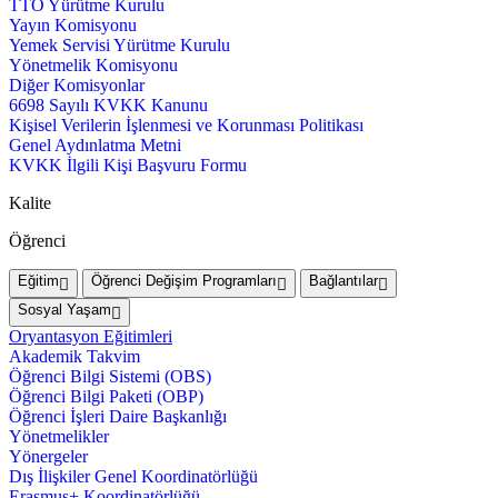
TTO Yürütme Kurulu
Yayın Komisyonu
Yemek Servisi Yürütme Kurulu
Yönetmelik Komisyonu
Diğer Komisyonlar
6698 Sayılı KVKK Kanunu
Kişisel Verilerin İşlenmesi ve Korunması Politikası
Genel Aydınlatma Metni
KVKK İlgili Kişi Başvuru Formu
Kalite
Öğrenci
Eğitim
Öğrenci Değişim Programları
Bağlantılar
Sosyal Yaşam
Oryantasyon Eğitimleri
Akademik Takvim
Öğrenci Bilgi Sistemi (OBS)
Öğrenci Bilgi Paketi (OBP)
Öğrenci İşleri Daire Başkanlığı
Yönetmelikler
Yönergeler
Dış İlişkiler Genel Koordinatörlüğü
Erasmus+ Koordinatörlüğü