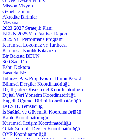
Önceki Rektörlerimiz
Misyon Vizyon
Genel Tanıtım
Akredite Birimler
Mevzuat
2023-2027 Stratejik Planı
BEUN 2025 Yılı Faaliyet Raporu
2025 Yılı Performans Programı
Kurumsal Logomuz ve Tarihçesi
Kurumsal Kimlik Kılavuzu
Bir Bakışta BEUN
360 Sanal Tur
Fahri Doktora
Basında Biz
Bilimsel Arş. Proj. Koord. Birimi Koord.
Bilimsel Dergiler Koordinatörlüğü
Dış İlişkiler Ofisi Genel Koordinatörlüğü
Dijital Veri Yönetim Koordinatörlüğü
Engelli Öğrenci Birimi Koordinatörlüğü
IAESTE Temsilciliği
İş Sağlığı ve Güvenliği Koordinatörlüğü
Kalite Koordinatörlüğü
Kurumsal İletişim Koordinatörlüğü
Ortak Zorunlu Dersler Koordinatörlüğü
ÖYP Koordinatörlüğü