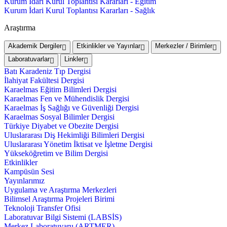
Kurum İdari Kurul Toplantısı Kararları - Eğitim
Kurum İdari Kurul Toplantısı Kararları - Sağlık
Araştırma
Akademik Dergiler
Etkinlikler ve Yayınlar
Merkezler / Birimler
Laboratuvarlar
Linkler
Batı Karadeniz Tıp Dergisi
İlahiyat Fakültesi Dergisi
Karaelmas Eğitim Bilimleri Dergisi
Karaelmas Fen ve Mühendislik Dergisi
Karaelmas İş Sağlığı ve Güvenliği Dergisi
Karaelmas Sosyal Bilimler Dergisi
Türkiye Diyabet ve Obezite Dergisi
Uluslararası Diş Hekimliği Bilimleri Dergisi
Uluslararası Yönetim İktisat ve İşletme Dergisi
Yükseköğretim ve Bilim Dergisi
Etkinlikler
Kampüsün Sesi
Yayınlarımız
Uygulama ve Araştırma Merkezleri
Bilimsel Araştırma Projeleri Birimi
Teknoloji Transfer Ofisi
Laboratuvar Bilgi Sistemi (LABSİS)
Merkez Laboratuvaru (ARTMER)