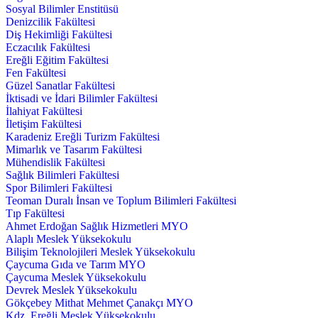
Sosyal Bilimler Enstitüsü
Denizcilik Fakültesi
Diş Hekimliği Fakültesi
Eczacılık Fakültesi
Ereğli Eğitim Fakültesi
Fen Fakültesi
Güzel Sanatlar Fakültesi
İktisadi ve İdari Bilimler Fakültesi
İlahiyat Fakültesi
İletişim Fakültesi
Karadeniz Ereğli Turizm Fakültesi
Mimarlık ve Tasarım Fakültesi
Mühendislik Fakültesi
Sağlık Bilimleri Fakültesi
Spor Bilimleri Fakültesi
Teoman Duralı İnsan ve Toplum Bilimleri Fakültesi
Tıp Fakültesi
Ahmet Erdoğan Sağlık Hizmetleri MYO
Alaplı Meslek Yüksekokulu
Bilişim Teknolojileri Meslek Yüksekokulu
Çaycuma Gıda ve Tarım MYO
Çaycuma Meslek Yüksekokulu
Devrek Meslek Yüksekokulu
Gökçebey Mithat Mehmet Çanakçı MYO
Kdz. Ereğli Meslek Yüksekokulu