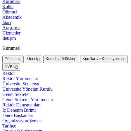
Kurumsal
Kalite
Öğrenci
Akademik
İdari
Araştırma
Hizmetler
İletişim
Kurumsal
Yönetim
Genel
Koordinatörlükler
Kurullar ve Komisyonlar
KVKK
Rektör
Rektör Yardımcıları
Üniversite Senatosu
Üniversite Yönetim Kurulu
Genel Sekreter
Genel Sekreter Yardımcıları
Rektör Danışmanları
İç Denetim Birimi
Daire Başkanları
Organizasyon Şeması
Tarihçe