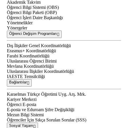
Akademik Takvim
Öğrenci Bilgi Sistemi (OBS)
Öğrenci Bilgi Paketi (OBP)
Öğrenci İşleri Daire Başkanlığı
Yönetmelikler
Yönergeler
Öğrenci Değişim Programları
Dış İlişkiler Genel Koordinatörlüğü
Erasmus+ Koordinatörlüğü
Farabi Koordinatörlüğü
Uluslararası Öğrenci Birimi
Mevlana Koordinatörlüğü
Uluslararası İlişkiler Koordinatörlüğü
IAESTE Temsilciliği
Bağlantılar
Karaelmas Türkçe Öğretimi Uyg. Arş. Mrk.
Kariyer Merkezi
Öğrenci E-posta
E-posta ve Eduroam Şifre Değişikliği
Mezun Bilgi Sistemi
Öğrenciler İçin Sıkça Sorulan Sorular (SSS)
Sosyal Yaşam