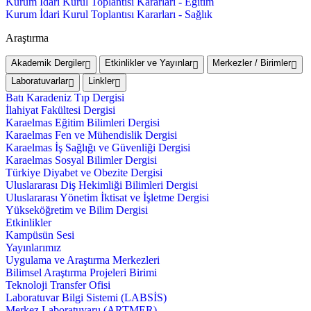
Kurum İdari Kurul Toplantısı Kararları - Eğitim
Kurum İdari Kurul Toplantısı Kararları - Sağlık
Araştırma
Akademik Dergiler
Etkinlikler ve Yayınlar
Merkezler / Birimler
Laboratuvarlar
Linkler
Batı Karadeniz Tıp Dergisi
İlahiyat Fakültesi Dergisi
Karaelmas Eğitim Bilimleri Dergisi
Karaelmas Fen ve Mühendislik Dergisi
Karaelmas İş Sağlığı ve Güvenliği Dergisi
Karaelmas Sosyal Bilimler Dergisi
Türkiye Diyabet ve Obezite Dergisi
Uluslararası Diş Hekimliği Bilimleri Dergisi
Uluslararası Yönetim İktisat ve İşletme Dergisi
Yükseköğretim ve Bilim Dergisi
Etkinlikler
Kampüsün Sesi
Yayınlarımız
Uygulama ve Araştırma Merkezleri
Bilimsel Araştırma Projeleri Birimi
Teknoloji Transfer Ofisi
Laboratuvar Bilgi Sistemi (LABSİS)
Merkez Laboratuvaru (ARTMER)