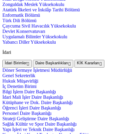
Zonguldak Meslek Yüksekokulu
Atatürk İlkeleri ve İnkılâp Tarihi Bölümü
Enformatik Bölümü
Türk Dili Bölümü
Çaycuma Sivil Havacılık Yüksekokulu
Devlet Konservatuvarı
Uygulamalı Bilimler Yüksekokulu
Yabancı Diller Yüksekokulu
İdari
İdari Birimler
Daire Başkanlıkları
KİK Kararları
Döner Sermaye İşletmesi Müdürlüğü
Genel Sekreterlik
Hukuk Müşavirliği
İç Denetim Birimi
Bilgi İşlem Daire Başkanlığı
İdari Mali İşler Daire Başkanlığı
Kütüphane ve Dok. Daire Başkanlığı
Öğrenci İşleri Daire Başkanlığı
Personel Daire Başkanlığı
Strateji Geliştirme Daire Başkanlığı
Sağlık Kültür ve Spor Daire Başkanlığı
Yapı İşleri ve Teknik Daire Başkanlığı