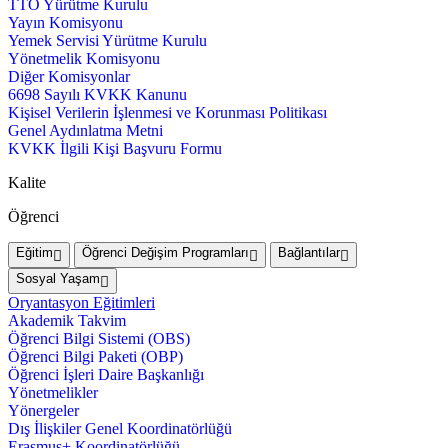
TTO Yürütme Kurulu
Yayın Komisyonu
Yemek Servisi Yürütme Kurulu
Yönetmelik Komisyonu
Diğer Komisyonlar
6698 Sayılı KVKK Kanunu
Kişisel Verilerin İşlenmesi ve Korunması Politikası
Genel Aydınlatma Metni
KVKK İlgili Kişi Başvuru Formu
Kalite
Öğrenci
Eğitim
Öğrenci Değişim Programları
Bağlantılar
Sosyal Yaşam
Oryantasyon Eğitimleri
Akademik Takvim
Öğrenci Bilgi Sistemi (OBS)
Öğrenci Bilgi Paketi (OBP)
Öğrenci İşleri Daire Başkanlığı
Yönetmelikler
Yönergeler
Dış İlişkiler Genel Koordinatörlüğü
Erasmus+ Koordinatörlüğü