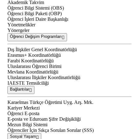
Akademik Takvim
Öğrenci Bilgi Sistemi (OBS)
Öğrenci Bilgi Paketi (OBP)
Öğrenci İşleri Daire Başkanlığı
Yönetmelikler
Yönergeler
Öğrenci Değişim Programları
Dış İlişkiler Genel Koordinatörlüğü
Erasmus+ Koordinatörlüğü
Farabi Koordinatörlüğü
Uluslararası Öğrenci Birimi
Mevlana Koordinatörlüğü
Uluslararası İlişkiler Koordinatörlüğü
IAESTE Temsilciliği
Bağlantılar
Karaelmas Türkçe Öğretimi Uyg. Arş. Mrk.
Kariyer Merkezi
Öğrenci E-posta
E-posta ve Eduroam Şifre Değişikliği
Mezun Bilgi Sistemi
Öğrenciler İçin Sıkça Sorulan Sorular (SSS)
Sosyal Yaşam