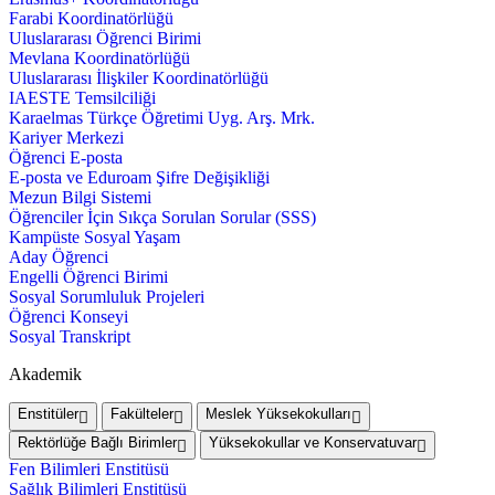
Farabi Koordinatörlüğü
Uluslararası Öğrenci Birimi
Mevlana Koordinatörlüğü
Uluslararası İlişkiler Koordinatörlüğü
IAESTE Temsilciliği
Karaelmas Türkçe Öğretimi Uyg. Arş. Mrk.
Kariyer Merkezi
Öğrenci E-posta
E-posta ve Eduroam Şifre Değişikliği
Mezun Bilgi Sistemi
Öğrenciler İçin Sıkça Sorulan Sorular (SSS)
Kampüste Sosyal Yaşam
Aday Öğrenci
Engelli Öğrenci Birimi
Sosyal Sorumluluk Projeleri
Öğrenci Konseyi
Sosyal Transkript
Akademik
Enstitüler
Fakülteler
Meslek Yüksekokulları
Rektörlüğe Bağlı Birimler
Yüksekokullar ve Konservatuvar
Fen Bilimleri Enstitüsü
Sağlık Bilimleri Enstitüsü