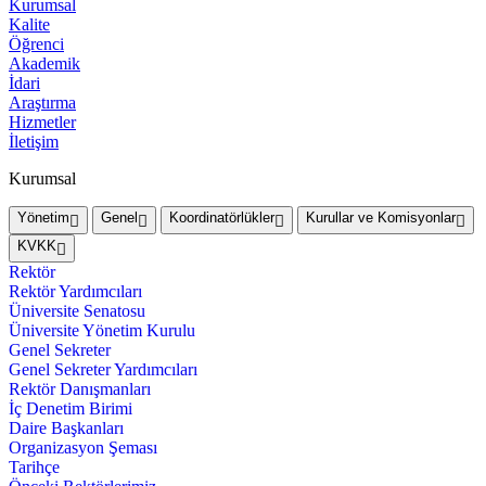
Kurumsal
Kalite
Öğrenci
Akademik
İdari
Araştırma
Hizmetler
İletişim
Kurumsal
Yönetim
Genel
Koordinatörlükler
Kurullar ve Komisyonlar
KVKK
Rektör
Rektör Yardımcıları
Üniversite Senatosu
Üniversite Yönetim Kurulu
Genel Sekreter
Genel Sekreter Yardımcıları
Rektör Danışmanları
İç Denetim Birimi
Daire Başkanları
Organizasyon Şeması
Tarihçe