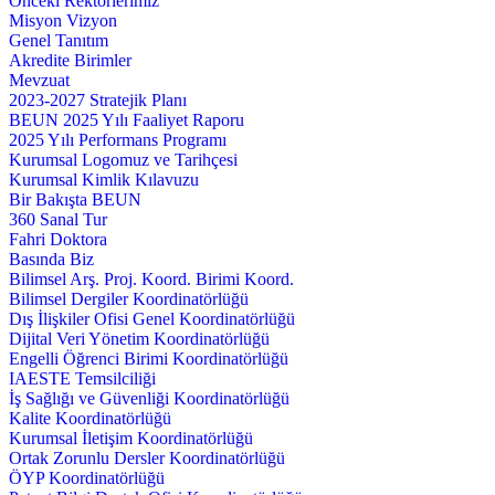
Önceki Rektörlerimiz
Misyon Vizyon
Genel Tanıtım
Akredite Birimler
Mevzuat
2023-2027 Stratejik Planı
BEUN 2025 Yılı Faaliyet Raporu
2025 Yılı Performans Programı
Kurumsal Logomuz ve Tarihçesi
Kurumsal Kimlik Kılavuzu
Bir Bakışta BEUN
360 Sanal Tur
Fahri Doktora
Basında Biz
Bilimsel Arş. Proj. Koord. Birimi Koord.
Bilimsel Dergiler Koordinatörlüğü
Dış İlişkiler Ofisi Genel Koordinatörlüğü
Dijital Veri Yönetim Koordinatörlüğü
Engelli Öğrenci Birimi Koordinatörlüğü
IAESTE Temsilciliği
İş Sağlığı ve Güvenliği Koordinatörlüğü
Kalite Koordinatörlüğü
Kurumsal İletişim Koordinatörlüğü
Ortak Zorunlu Dersler Koordinatörlüğü
ÖYP Koordinatörlüğü