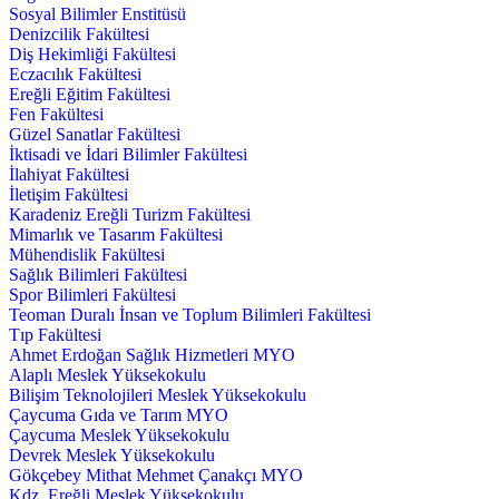
Sosyal Bilimler Enstitüsü
Denizcilik Fakültesi
Diş Hekimliği Fakültesi
Eczacılık Fakültesi
Ereğli Eğitim Fakültesi
Fen Fakültesi
Güzel Sanatlar Fakültesi
İktisadi ve İdari Bilimler Fakültesi
İlahiyat Fakültesi
İletişim Fakültesi
Karadeniz Ereğli Turizm Fakültesi
Mimarlık ve Tasarım Fakültesi
Mühendislik Fakültesi
Sağlık Bilimleri Fakültesi
Spor Bilimleri Fakültesi
Teoman Duralı İnsan ve Toplum Bilimleri Fakültesi
Tıp Fakültesi
Ahmet Erdoğan Sağlık Hizmetleri MYO
Alaplı Meslek Yüksekokulu
Bilişim Teknolojileri Meslek Yüksekokulu
Çaycuma Gıda ve Tarım MYO
Çaycuma Meslek Yüksekokulu
Devrek Meslek Yüksekokulu
Gökçebey Mithat Mehmet Çanakçı MYO
Kdz. Ereğli Meslek Yüksekokulu