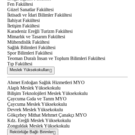
Fen Fakültesi
Güzel Sanatlar Fakültesi
İktisadi ve İdari Bilimler Fakültesi
İlahiyat Fakültesi
İletişim Fakültesi
Karadeniz Ereğli Turizm Fakültesi
Mimarlık ve Tasarım Fakültesi
Mühendislik Fakültesi
Sağlık Bilimleri Fakültesi
Spor Bilimleri Fakültesi
Teoman Duralı İnsan ve Toplum Bilimleri Fakültesi
Tıp Fakültesi
Meslek Yüksekokulları
Ahmet Erdoğan Sağlık Hizmetleri MYO
Alaplı Meslek Yüksekokulu
Bilişim Teknolojileri Meslek Yüksekokulu
Çaycuma Gıda ve Tarım MYO
Çaycuma Meslek Yüksekokulu
Devrek Meslek Yüksekokulu
Gökçebey Mithat Mehmet Çanakçı MYO
Kdz. Ereğli Meslek Yüksekokulu
Zonguldak Meslek Yüksekokulu
Rektörlüğe Bağlı Birimler