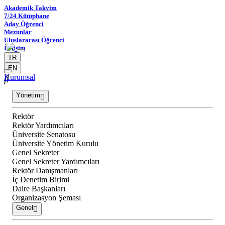
Akademik Takvim
7/24 Kütüphane
Aday Öğrenci
Mezunlar
Uluslararası Öğrenci
İletişim
TR
EN
Kurumsal
Yönetim
Rektör
Rektör Yardımcıları
Üniversite Senatosu
Üniversite Yönetim Kurulu
Genel Sekreter
Genel Sekreter Yardımcıları
Rektör Danışmanları
İç Denetim Birimi
Daire Başkanları
Organizasyon Şeması
Genel