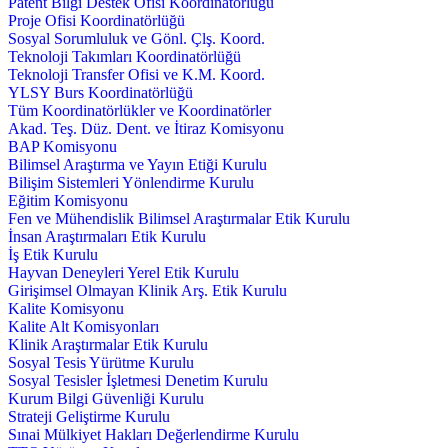
Patent Bilgi Destek Ofisi Koordinatörlüğü
Proje Ofisi Koordinatörlüğü
Sosyal Sorumluluk ve Gönl. Çlş. Koord.
Teknoloji Takımları Koordinatörlüğü
Teknoloji Transfer Ofisi ve K.M. Koord.
YLSY Burs Koordinatörlüğü
Tüm Koordinatörlükler ve Koordinatörler
Akad. Teş. Düz. Dent. ve İtiraz Komisyonu
BAP Komisyonu
Bilimsel Araştırma ve Yayın Etiği Kurulu
Bilişim Sistemleri Yönlendirme Kurulu
Eğitim Komisyonu
Fen ve Mühendislik Bilimsel Araştırmalar Etik Kurulu
İnsan Araştırmaları Etik Kurulu
İş Etik Kurulu
Hayvan Deneyleri Yerel Etik Kurulu
Girişimsel Olmayan Klinik Arş. Etik Kurulu
Kalite Komisyonu
Kalite Alt Komisyonları
Klinik Araştırmalar Etik Kurulu
Sosyal Tesis Yürütme Kurulu
Sosyal Tesisler İşletmesi Denetim Kurulu
Kurum Bilgi Güvenliği Kurulu
Strateji Geliştirme Kurulu
Sınai Mülkiyet Hakları Değerlendirme Kurulu