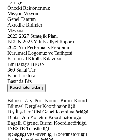
Tarihçe
Önceki Rektörlerimiz
Misyon Vizyon
Genel Tanıtım
Akredite Birimler
Mevzuat
2023-2027 Stratejik Planı
BEUN 2025 Yılı Faaliyet Raporu
2025 Yılı Performans Programı
Kurumsal Logomuz ve Tarihçesi
Kurumsal Kimlik Kılavuzu
Bir Bakışta BEUN
360 Sanal Tur
Fahri Doktora
Basında Biz
Koordinatörlükler
Bilimsel Arş. Proj. Koord. Birimi Koord.
Bilimsel Dergiler Koordinatörlüğü
Dış İlişkiler Ofisi Genel Koordinatörlüğü
Dijital Veri Yönetim Koordinatörlüğü
Engelli Öğrenci Birimi Koordinatörlüğü
IAESTE Temsilciliği
İş Sağlığı ve Güvenliği Koordinatörlüğü
Kalite Koordinatörlüğü