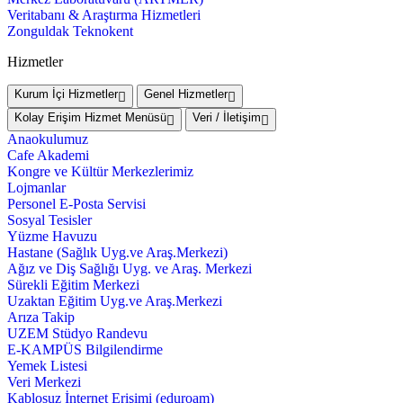
Veritabanı & Araştırma Hizmetleri
Zonguldak Teknokent
Hizmetler
Kurum İçi Hizmetler
Genel Hizmetler
Kolay Erişim Hizmet Menüsü
Veri / İletişim
Anaokulumuz
Cafe Akademi
Kongre ve Kültür Merkezlerimiz
Lojmanlar
Personel E-Posta Servisi
Sosyal Tesisler
Yüzme Havuzu
Hastane (Sağlık Uyg.ve Araş.Merkezi)
Ağız ve Diş Sağlığı Uyg. ve Araş. Merkezi
Sürekli Eğitim Merkezi
Uzaktan Eğitim Uyg.ve Araş.Merkezi
Arıza Takip
UZEM Stüdyo Randevu
E-KAMPÜS Bilgilendirme
Yemek Listesi
Veri Merkezi
Kablosuz İnternet Erişimi (eduroam)