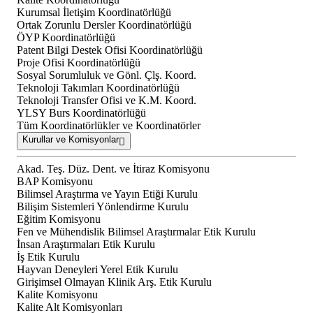
Kurumsal İletişim Koordinatörlüğü
Ortak Zorunlu Dersler Koordinatörlüğü
ÖYP Koordinatörlüğü
Patent Bilgi Destek Ofisi Koordinatörlüğü
Proje Ofisi Koordinatörlüğü
Sosyal Sorumluluk ve Gönl. Çlş. Koord.
Teknoloji Takımları Koordinatörlüğü
Teknoloji Transfer Ofisi ve K.M. Koord.
YLSY Burs Koordinatörlüğü
Tüm Koordinatörlükler ve Koordinatörler
Kurullar ve Komisyonlar
Akad. Teş. Düz. Dent. ve İtiraz Komisyonu
BAP Komisyonu
Bilimsel Araştırma ve Yayın Etiği Kurulu
Bilişim Sistemleri Yönlendirme Kurulu
Eğitim Komisyonu
Fen ve Mühendislik Bilimsel Araştırmalar Etik Kurulu
İnsan Araştırmaları Etik Kurulu
İş Etik Kurulu
Hayvan Deneyleri Yerel Etik Kurulu
Girişimsel Olmayan Klinik Arş. Etik Kurulu
Kalite Komisyonu
Kalite Alt Komisyonları