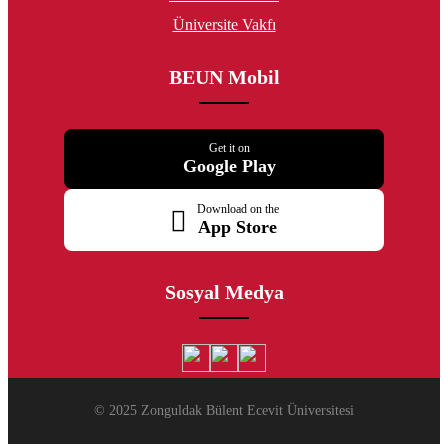
Üniversite Vakfı
BEUN Mobil
Get it on
Google Play
Download on the
App Store
Sosyal Medya
© 2025 Zonguldak Bülent Ecevit Üniversitesi