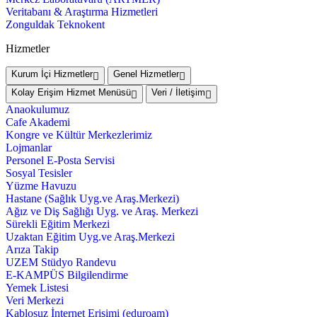
Veritabanı & Araştırma Hizmetleri
Zonguldak Teknokent
Hizmetler
Kurum İçi Hizmetler
Genel Hizmetler
Kolay Erişim Hizmet Menüsü
Veri / İletişim
Anaokulumuz
Cafe Akademi
Kongre ve Kültür Merkezlerimiz
Lojmanlar
Personel E-Posta Servisi
Sosyal Tesisler
Yüzme Havuzu
Hastane (Sağlık Uyg.ve Araş.Merkezi)
Ağız ve Diş Sağlığı Uyg. ve Araş. Merkezi
Sürekli Eğitim Merkezi
Uzaktan Eğitim Uyg.ve Araş.Merkezi
Arıza Takip
UZEM Stüdyo Randevu
E-KAMPÜS Bilgilendirme
Yemek Listesi
Veri Merkezi
Kablosuz İnternet Erişimi (eduroam)