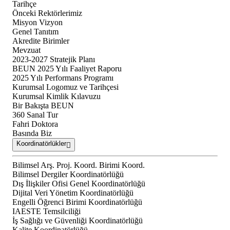
Tarihçe
Önceki Rektörlerimiz
Misyon Vizyon
Genel Tanıtım
Akredite Birimler
Mevzuat
2023-2027 Stratejik Planı
BEUN 2025 Yılı Faaliyet Raporu
2025 Yılı Performans Programı
Kurumsal Logomuz ve Tarihçesi
Kurumsal Kimlik Kılavuzu
Bir Bakışta BEUN
360 Sanal Tur
Fahri Doktora
Basında Biz
Koordinatörlükler
Bilimsel Arş. Proj. Koord. Birimi Koord.
Bilimsel Dergiler Koordinatörlüğü
Dış İlişkiler Ofisi Genel Koordinatörlüğü
Dijital Veri Yönetim Koordinatörlüğü
Engelli Öğrenci Birimi Koordinatörlüğü
IAESTE Temsilciliği
İş Sağlığı ve Güvenliği Koordinatörlüğü
Kalite Koordinatörlüğü