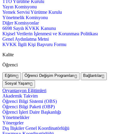
TTO Yürütme Kurulu
Yayın Komisyonu
Yemek Servisi Yürütme Kurulu
Yönetmelik Komisyonu
Diğer Komisyonlar
6698 Sayılı KVKK Kanunu
Kişisel Verilerin İşlenmesi ve Korunması Politikası
Genel Aydınlatma Metni
KVKK İlgili Kişi Başvuru Formu
Kalite
Öğrenci
Eğitim
Öğrenci Değişim Programları
Bağlantılar
Sosyal Yaşam
Oryantasyon Eğitimleri
Akademik Takvim
Öğrenci Bilgi Sistemi (OBS)
Öğrenci Bilgi Paketi (OBP)
Öğrenci İşleri Daire Başkanlığı
Yönetmelikler
Yönergeler
Dış İlişkiler Genel Koordinatörlüğü
Erasmus+ Koordinatörlüğü