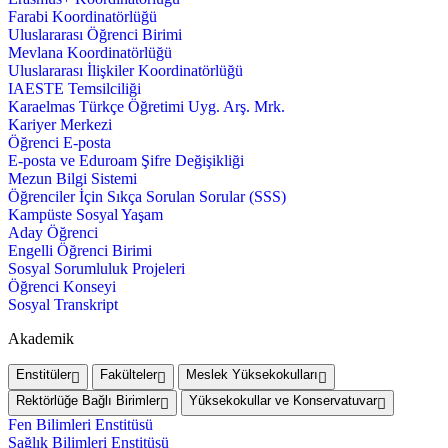
Farabi Koordinatörlüğü
Uluslararası Öğrenci Birimi
Mevlana Koordinatörlüğü
Uluslararası İlişkiler Koordinatörlüğü
IAESTE Temsilciliği
Karaelmas Türkçe Öğretimi Uyg. Arş. Mrk.
Kariyer Merkezi
Öğrenci E-posta
E-posta ve Eduroam Şifre Değişikliği
Mezun Bilgi Sistemi
Öğrenciler İçin Sıkça Sorulan Sorular (SSS)
Kampüste Sosyal Yaşam
Aday Öğrenci
Engelli Öğrenci Birimi
Sosyal Sorumluluk Projeleri
Öğrenci Konseyi
Sosyal Transkript
Akademik
Enstitüler
Fakülteler
Meslek Yüksekokulları
Rektörlüğe Bağlı Birimler
Yüksekokullar ve Konservatuvar
Fen Bilimleri Enstitüsü
Sağlık Bilimleri Enstitüsü