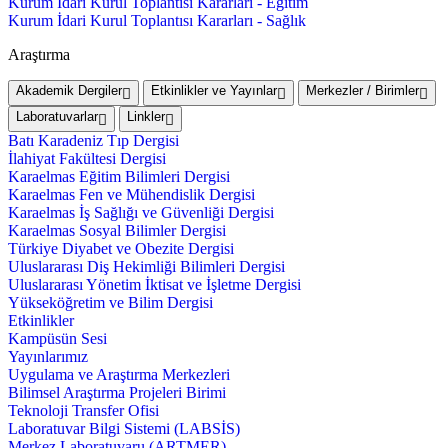
Kurum İdari Kurul Toplantısı Kararları - Eğitim
Kurum İdari Kurul Toplantısı Kararları - Sağlık
Araştırma
Akademik Dergiler
Etkinlikler ve Yayınlar
Merkezler / Birimler
Laboratuvarlar
Linkler
Batı Karadeniz Tıp Dergisi
İlahiyat Fakültesi Dergisi
Karaelmas Eğitim Bilimleri Dergisi
Karaelmas Fen ve Mühendislik Dergisi
Karaelmas İş Sağlığı ve Güvenliği Dergisi
Karaelmas Sosyal Bilimler Dergisi
Türkiye Diyabet ve Obezite Dergisi
Uluslararası Diş Hekimliği Bilimleri Dergisi
Uluslararası Yönetim İktisat ve İşletme Dergisi
Yükseköğretim ve Bilim Dergisi
Etkinlikler
Kampüsün Sesi
Yayınlarımız
Uygulama ve Araştırma Merkezleri
Bilimsel Araştırma Projeleri Birimi
Teknoloji Transfer Ofisi
Laboratuvar Bilgi Sistemi (LABSİS)
Merkez Laboratuvaru (ARTMER)