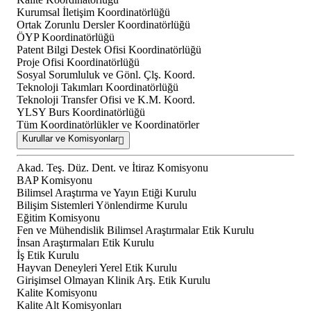
Kurumsal İletişim Koordinatörlüğü
Ortak Zorunlu Dersler Koordinatörlüğü
ÖYP Koordinatörlüğü
Patent Bilgi Destek Ofisi Koordinatörlüğü
Proje Ofisi Koordinatörlüğü
Sosyal Sorumluluk ve Gönl. Çlş. Koord.
Teknoloji Takımları Koordinatörlüğü
Teknoloji Transfer Ofisi ve K.M. Koord.
YLSY Burs Koordinatörlüğü
Tüm Koordinatörlükler ve Koordinatörler
Kurullar ve Komisyonlar
Akad. Teş. Düz. Dent. ve İtiraz Komisyonu
BAP Komisyonu
Bilimsel Araştırma ve Yayın Etiği Kurulu
Bilişim Sistemleri Yönlendirme Kurulu
Eğitim Komisyonu
Fen ve Mühendislik Bilimsel Araştırmalar Etik Kurulu
İnsan Araştırmaları Etik Kurulu
İş Etik Kurulu
Hayvan Deneyleri Yerel Etik Kurulu
Girişimsel Olmayan Klinik Arş. Etik Kurulu
Kalite Komisyonu
Kalite Alt Komisyonları