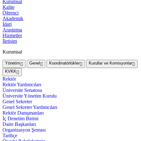
Kurumsal
Kalite
Öğrenci
Akademik
İdari
Araştırma
Hizmetler
İletişim
Kurumsal
Yönetim
Genel
Koordinatörlükler
Kurullar ve Komisyonlar
KVKK
Rektör
Rektör Yardımcıları
Üniversite Senatosu
Üniversite Yönetim Kurulu
Genel Sekreter
Genel Sekreter Yardımcıları
Rektör Danışmanları
İç Denetim Birimi
Daire Başkanları
Organizasyon Şeması
Tarihçe