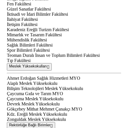
Fen Fakültesi
Güzel Sanatlar Fakültesi
İktisadi ve İdari Bilimler Fakültesi
İlahiyat Fakültesi
İletişim Fakültesi
Karadeniz Ereğli Turizm Fakültesi
Mimarlık ve Tasarım Fakültesi
Mühendislik Fakültesi
Sağlık Bilimleri Fakültesi
Spor Bilimleri Fakültesi
Teoman Duralı İnsan ve Toplum Bilimleri Fakültesi
Tıp Fakültesi
Meslek Yüksekokulları
Ahmet Erdoğan Sağlık Hizmetleri MYO
Alaplı Meslek Yüksekokulu
Bilişim Teknolojileri Meslek Yüksekokulu
Çaycuma Gıda ve Tarım MYO
Çaycuma Meslek Yüksekokulu
Devrek Meslek Yüksekokulu
Gökçebey Mithat Mehmet Çanakçı MYO
Kdz. Ereğli Meslek Yüksekokulu
Zonguldak Meslek Yüksekokulu
Rektörlüğe Bağlı Birimler