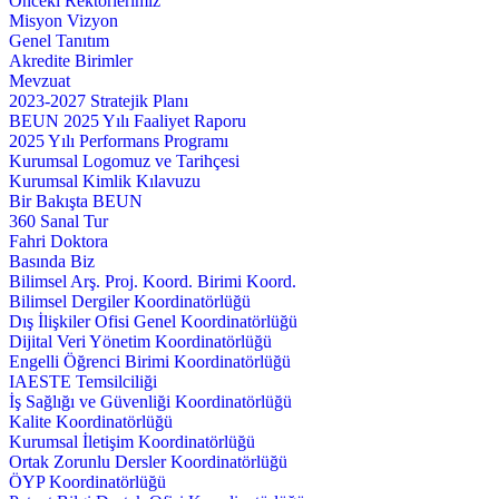
Önceki Rektörlerimiz
Misyon Vizyon
Genel Tanıtım
Akredite Birimler
Mevzuat
2023-2027 Stratejik Planı
BEUN 2025 Yılı Faaliyet Raporu
2025 Yılı Performans Programı
Kurumsal Logomuz ve Tarihçesi
Kurumsal Kimlik Kılavuzu
Bir Bakışta BEUN
360 Sanal Tur
Fahri Doktora
Basında Biz
Bilimsel Arş. Proj. Koord. Birimi Koord.
Bilimsel Dergiler Koordinatörlüğü
Dış İlişkiler Ofisi Genel Koordinatörlüğü
Dijital Veri Yönetim Koordinatörlüğü
Engelli Öğrenci Birimi Koordinatörlüğü
IAESTE Temsilciliği
İş Sağlığı ve Güvenliği Koordinatörlüğü
Kalite Koordinatörlüğü
Kurumsal İletişim Koordinatörlüğü
Ortak Zorunlu Dersler Koordinatörlüğü
ÖYP Koordinatörlüğü