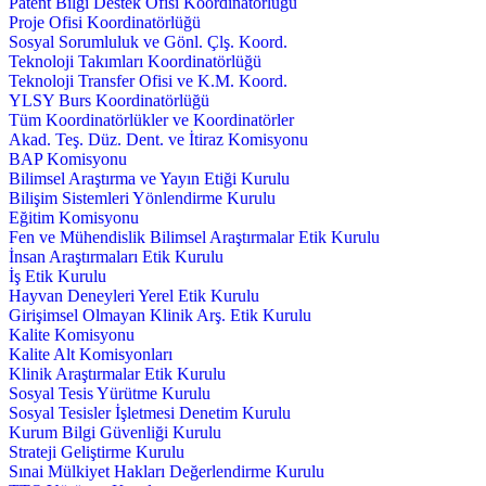
Patent Bilgi Destek Ofisi Koordinatörlüğü
Proje Ofisi Koordinatörlüğü
Sosyal Sorumluluk ve Gönl. Çlş. Koord.
Teknoloji Takımları Koordinatörlüğü
Teknoloji Transfer Ofisi ve K.M. Koord.
YLSY Burs Koordinatörlüğü
Tüm Koordinatörlükler ve Koordinatörler
Akad. Teş. Düz. Dent. ve İtiraz Komisyonu
BAP Komisyonu
Bilimsel Araştırma ve Yayın Etiği Kurulu
Bilişim Sistemleri Yönlendirme Kurulu
Eğitim Komisyonu
Fen ve Mühendislik Bilimsel Araştırmalar Etik Kurulu
İnsan Araştırmaları Etik Kurulu
İş Etik Kurulu
Hayvan Deneyleri Yerel Etik Kurulu
Girişimsel Olmayan Klinik Arş. Etik Kurulu
Kalite Komisyonu
Kalite Alt Komisyonları
Klinik Araştırmalar Etik Kurulu
Sosyal Tesis Yürütme Kurulu
Sosyal Tesisler İşletmesi Denetim Kurulu
Kurum Bilgi Güvenliği Kurulu
Strateji Geliştirme Kurulu
Sınai Mülkiyet Hakları Değerlendirme Kurulu