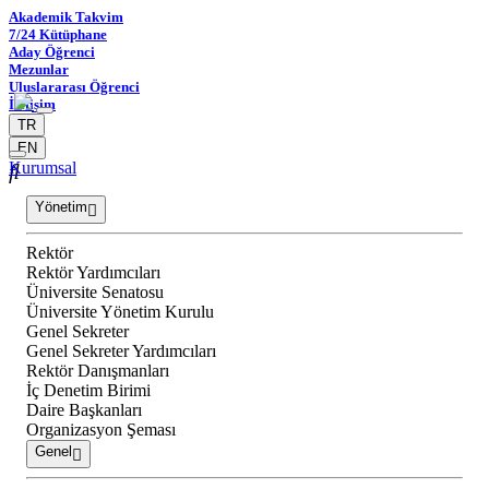
Akademik Takvim
7/24 Kütüphane
Aday Öğrenci
Mezunlar
Uluslararası Öğrenci
İletişim
TR
EN
Kurumsal
Yönetim
Rektör
Rektör Yardımcıları
Üniversite Senatosu
Üniversite Yönetim Kurulu
Genel Sekreter
Genel Sekreter Yardımcıları
Rektör Danışmanları
İç Denetim Birimi
Daire Başkanları
Organizasyon Şeması
Genel