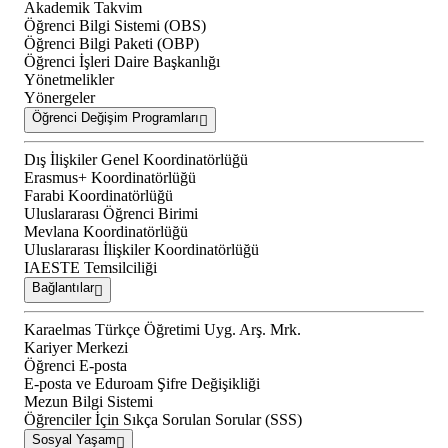
Akademik Takvim
Öğrenci Bilgi Sistemi (OBS)
Öğrenci Bilgi Paketi (OBP)
Öğrenci İşleri Daire Başkanlığı
Yönetmelikler
Yönergeler
Öğrenci Değişim Programları
Dış İlişkiler Genel Koordinatörlüğü
Erasmus+ Koordinatörlüğü
Farabi Koordinatörlüğü
Uluslararası Öğrenci Birimi
Mevlana Koordinatörlüğü
Uluslararası İlişkiler Koordinatörlüğü
IAESTE Temsilciliği
Bağlantılar
Karaelmas Türkçe Öğretimi Uyg. Arş. Mrk.
Kariyer Merkezi
Öğrenci E-posta
E-posta ve Eduroam Şifre Değişikliği
Mezun Bilgi Sistemi
Öğrenciler İçin Sıkça Sorulan Sorular (SSS)
Sosyal Yaşam