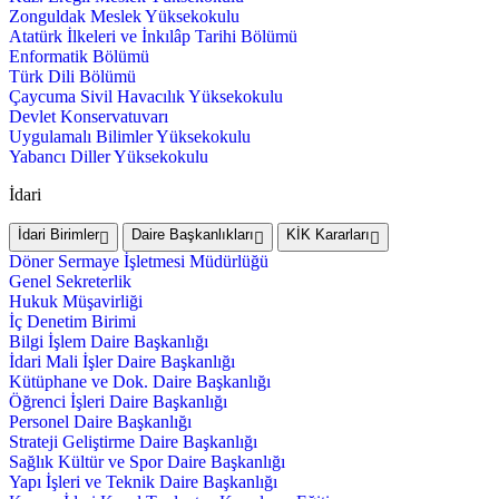
Zonguldak Meslek Yüksekokulu
Atatürk İlkeleri ve İnkılâp Tarihi Bölümü
Enformatik Bölümü
Türk Dili Bölümü
Çaycuma Sivil Havacılık Yüksekokulu
Devlet Konservatuvarı
Uygulamalı Bilimler Yüksekokulu
Yabancı Diller Yüksekokulu
İdari
İdari Birimler
Daire Başkanlıkları
KİK Kararları
Döner Sermaye İşletmesi Müdürlüğü
Genel Sekreterlik
Hukuk Müşavirliği
İç Denetim Birimi
Bilgi İşlem Daire Başkanlığı
İdari Mali İşler Daire Başkanlığı
Kütüphane ve Dok. Daire Başkanlığı
Öğrenci İşleri Daire Başkanlığı
Personel Daire Başkanlığı
Strateji Geliştirme Daire Başkanlığı
Sağlık Kültür ve Spor Daire Başkanlığı
Yapı İşleri ve Teknik Daire Başkanlığı