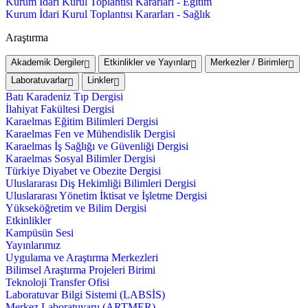
Kurum İdari Kurul Toplantısı Kararları - Eğitim
Kurum İdari Kurul Toplantısı Kararları - Sağlık
Araştırma
Akademik Dergiler
Etkinlikler ve Yayınlar
Merkezler / Birimler
Laboratuvarlar
Linkler
Batı Karadeniz Tıp Dergisi
İlahiyat Fakültesi Dergisi
Karaelmas Eğitim Bilimleri Dergisi
Karaelmas Fen ve Mühendislik Dergisi
Karaelmas İş Sağlığı ve Güvenliği Dergisi
Karaelmas Sosyal Bilimler Dergisi
Türkiye Diyabet ve Obezite Dergisi
Uluslararası Diş Hekimliği Bilimleri Dergisi
Uluslararası Yönetim İktisat ve İşletme Dergisi
Yükseköğretim ve Bilim Dergisi
Etkinlikler
Kampüsün Sesi
Yayınlarımız
Uygulama ve Araştırma Merkezleri
Bilimsel Araştırma Projeleri Birimi
Teknoloji Transfer Ofisi
Laboratuvar Bilgi Sistemi (LABSİS)
Merkez Laboratuvaru (ARTMER)