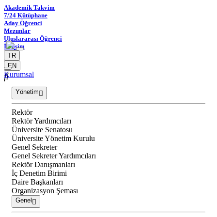
Akademik Takvim
7/24 Kütüphane
Aday Öğrenci
Mezunlar
Uluslararası Öğrenci
İletişim
TR
EN
Kurumsal
Yönetim
Rektör
Rektör Yardımcıları
Üniversite Senatosu
Üniversite Yönetim Kurulu
Genel Sekreter
Genel Sekreter Yardımcıları
Rektör Danışmanları
İç Denetim Birimi
Daire Başkanları
Organizasyon Şeması
Genel