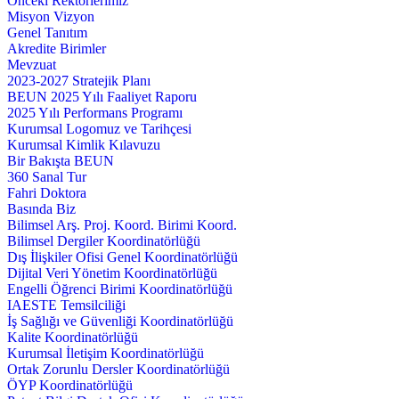
Önceki Rektörlerimiz
Misyon Vizyon
Genel Tanıtım
Akredite Birimler
Mevzuat
2023-2027 Stratejik Planı
BEUN 2025 Yılı Faaliyet Raporu
2025 Yılı Performans Programı
Kurumsal Logomuz ve Tarihçesi
Kurumsal Kimlik Kılavuzu
Bir Bakışta BEUN
360 Sanal Tur
Fahri Doktora
Basında Biz
Bilimsel Arş. Proj. Koord. Birimi Koord.
Bilimsel Dergiler Koordinatörlüğü
Dış İlişkiler Ofisi Genel Koordinatörlüğü
Dijital Veri Yönetim Koordinatörlüğü
Engelli Öğrenci Birimi Koordinatörlüğü
IAESTE Temsilciliği
İş Sağlığı ve Güvenliği Koordinatörlüğü
Kalite Koordinatörlüğü
Kurumsal İletişim Koordinatörlüğü
Ortak Zorunlu Dersler Koordinatörlüğü
ÖYP Koordinatörlüğü