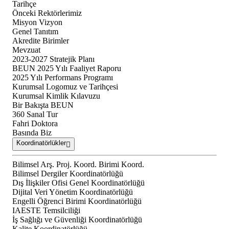
Tarihçe
Önceki Rektörlerimiz
Misyon Vizyon
Genel Tanıtım
Akredite Birimler
Mevzuat
2023-2027 Stratejik Planı
BEUN 2025 Yılı Faaliyet Raporu
2025 Yılı Performans Programı
Kurumsal Logomuz ve Tarihçesi
Kurumsal Kimlik Kılavuzu
Bir Bakışta BEUN
360 Sanal Tur
Fahri Doktora
Basında Biz
Koordinatörlükler
Bilimsel Arş. Proj. Koord. Birimi Koord.
Bilimsel Dergiler Koordinatörlüğü
Dış İlişkiler Ofisi Genel Koordinatörlüğü
Dijital Veri Yönetim Koordinatörlüğü
Engelli Öğrenci Birimi Koordinatörlüğü
IAESTE Temsilciliği
İş Sağlığı ve Güvenliği Koordinatörlüğü
Kalite Koordinatörlüğü