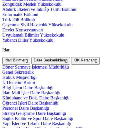
Zonguldak Meslek Yüksekokulu
Atatürk İlkeleri ve İnkılâp Tarihi Bölümü
Enformatik Bölümü
Türk Dili Bölümü
Çaycuma Sivil Havacılık Yüksekokulu
Devlet Konservatuvarı
Uygulamalı Bilimler Yüksekokulu
Yabancı Diller Yüksekokulu
İdari
İdari Birimler
Daire Başkanlıkları
KİK Kararları
Döner Sermaye İşletmesi Müdürlüğü
Genel Sekreterlik
Hukuk Müşavirliği
İç Denetim Birimi
Bilgi İşlem Daire Başkanlığı
İdari Mali İşler Daire Başkanlığı
Kütüphane ve Dok. Daire Başkanlığı
Öğrenci İşleri Daire Başkanlığı
Personel Daire Başkanlığı
Strateji Geliştirme Daire Başkanlığı
Sağlık Kültür ve Spor Daire Başkanlığı
Yapı İşleri ve Teknik Daire Başkanlığı