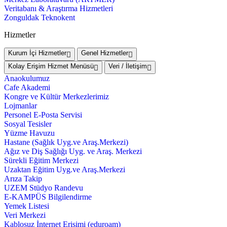
Veritabanı & Araştırma Hizmetleri
Zonguldak Teknokent
Hizmetler
Kurum İçi Hizmetler
Genel Hizmetler
Kolay Erişim Hizmet Menüsü
Veri / İletişim
Anaokulumuz
Cafe Akademi
Kongre ve Kültür Merkezlerimiz
Lojmanlar
Personel E-Posta Servisi
Sosyal Tesisler
Yüzme Havuzu
Hastane (Sağlık Uyg.ve Araş.Merkezi)
Ağız ve Diş Sağlığı Uyg. ve Araş. Merkezi
Sürekli Eğitim Merkezi
Uzaktan Eğitim Uyg.ve Araş.Merkezi
Arıza Takip
UZEM Stüdyo Randevu
E-KAMPÜS Bilgilendirme
Yemek Listesi
Veri Merkezi
Kablosuz İnternet Erişimi (eduroam)