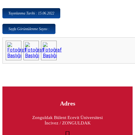
Yayınlanma Tarihi : 15.06.2022
Sayfa Görüntülenme Sayısı :
Adres
Zonguldak Bülent Ecevit Üniversitesi
İncivez / ZONGULDAK