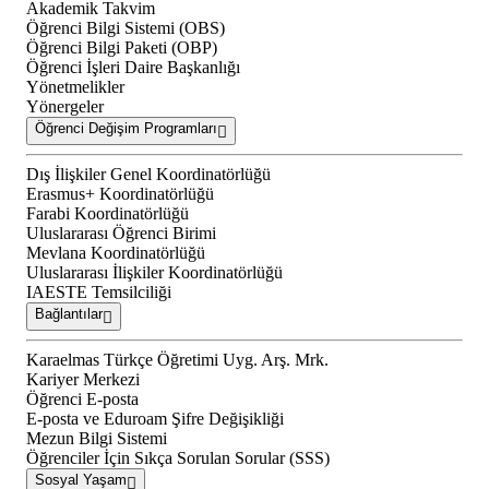
Akademik Takvim
Öğrenci Bilgi Sistemi (OBS)
Öğrenci Bilgi Paketi (OBP)
Öğrenci İşleri Daire Başkanlığı
Yönetmelikler
Yönergeler
Öğrenci Değişim Programları
Dış İlişkiler Genel Koordinatörlüğü
Erasmus+ Koordinatörlüğü
Farabi Koordinatörlüğü
Uluslararası Öğrenci Birimi
Mevlana Koordinatörlüğü
Uluslararası İlişkiler Koordinatörlüğü
IAESTE Temsilciliği
Bağlantılar
Karaelmas Türkçe Öğretimi Uyg. Arş. Mrk.
Kariyer Merkezi
Öğrenci E-posta
E-posta ve Eduroam Şifre Değişikliği
Mezun Bilgi Sistemi
Öğrenciler İçin Sıkça Sorulan Sorular (SSS)
Sosyal Yaşam