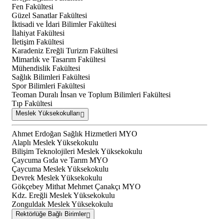
Fen Fakültesi
Güzel Sanatlar Fakültesi
İktisadi ve İdari Bilimler Fakültesi
İlahiyat Fakültesi
İletişim Fakültesi
Karadeniz Ereğli Turizm Fakültesi
Mimarlık ve Tasarım Fakültesi
Mühendislik Fakültesi
Sağlık Bilimleri Fakültesi
Spor Bilimleri Fakültesi
Teoman Duralı İnsan ve Toplum Bilimleri Fakültesi
Tıp Fakültesi
Meslek Yüksekokulları
Ahmet Erdoğan Sağlık Hizmetleri MYO
Alaplı Meslek Yüksekokulu
Bilişim Teknolojileri Meslek Yüksekokulu
Çaycuma Gıda ve Tarım MYO
Çaycuma Meslek Yüksekokulu
Devrek Meslek Yüksekokulu
Gökçebey Mithat Mehmet Çanakçı MYO
Kdz. Ereğli Meslek Yüksekokulu
Zonguldak Meslek Yüksekokulu
Rektörlüğe Bağlı Birimler