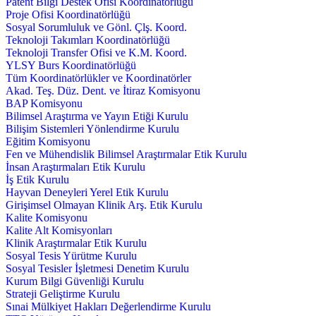
Patent Bilgi Destek Ofisi Koordinatörlüğü
Proje Ofisi Koordinatörlüğü
Sosyal Sorumluluk ve Gönl. Çlş. Koord.
Teknoloji Takımları Koordinatörlüğü
Teknoloji Transfer Ofisi ve K.M. Koord.
YLSY Burs Koordinatörlüğü
Tüm Koordinatörlükler ve Koordinatörler
Akad. Teş. Düz. Dent. ve İtiraz Komisyonu
BAP Komisyonu
Bilimsel Araştırma ve Yayın Etiği Kurulu
Bilişim Sistemleri Yönlendirme Kurulu
Eğitim Komisyonu
Fen ve Mühendislik Bilimsel Araştırmalar Etik Kurulu
İnsan Araştırmaları Etik Kurulu
İş Etik Kurulu
Hayvan Deneyleri Yerel Etik Kurulu
Girişimsel Olmayan Klinik Arş. Etik Kurulu
Kalite Komisyonu
Kalite Alt Komisyonları
Klinik Araştırmalar Etik Kurulu
Sosyal Tesis Yürütme Kurulu
Sosyal Tesisler İşletmesi Denetim Kurulu
Kurum Bilgi Güvenliği Kurulu
Strateji Geliştirme Kurulu
Sınai Mülkiyet Hakları Değerlendirme Kurulu