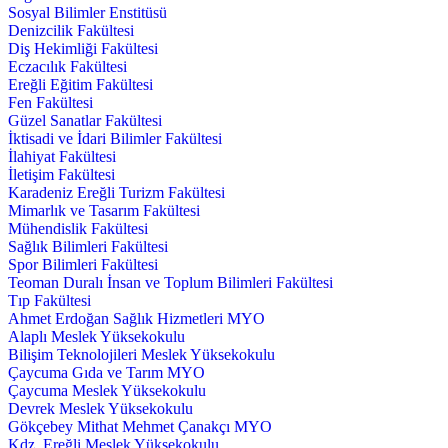
Sosyal Bilimler Enstitüsü
Denizcilik Fakültesi
Diş Hekimliği Fakültesi
Eczacılık Fakültesi
Ereğli Eğitim Fakültesi
Fen Fakültesi
Güzel Sanatlar Fakültesi
İktisadi ve İdari Bilimler Fakültesi
İlahiyat Fakültesi
İletişim Fakültesi
Karadeniz Ereğli Turizm Fakültesi
Mimarlık ve Tasarım Fakültesi
Mühendislik Fakültesi
Sağlık Bilimleri Fakültesi
Spor Bilimleri Fakültesi
Teoman Duralı İnsan ve Toplum Bilimleri Fakültesi
Tıp Fakültesi
Ahmet Erdoğan Sağlık Hizmetleri MYO
Alaplı Meslek Yüksekokulu
Bilişim Teknolojileri Meslek Yüksekokulu
Çaycuma Gıda ve Tarım MYO
Çaycuma Meslek Yüksekokulu
Devrek Meslek Yüksekokulu
Gökçebey Mithat Mehmet Çanakçı MYO
Kdz. Ereğli Meslek Yüksekokulu