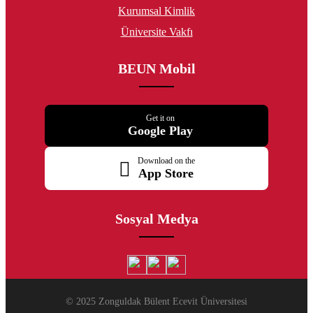
Kurumsal Kimlik
Üniversite Vakfı
BEUN Mobil
Get it on
Google Play
Download on the
App Store
Sosyal Medya
© 2025 Zonguldak Bülent Ecevit Üniversitesi