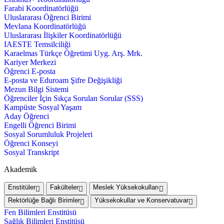
Farabi Koordinatörlüğü
Uluslararası Öğrenci Birimi
Mevlana Koordinatörlüğü
Uluslararası İlişkiler Koordinatörlüğü
IAESTE Temsilciliği
Karaelmas Türkçe Öğretimi Uyg. Arş. Mrk.
Kariyer Merkezi
Öğrenci E-posta
E-posta ve Eduroam Şifre Değişikliği
Mezun Bilgi Sistemi
Öğrenciler İçin Sıkça Sorulan Sorular (SSS)
Kampüste Sosyal Yaşam
Aday Öğrenci
Engelli Öğrenci Birimi
Sosyal Sorumluluk Projeleri
Öğrenci Konseyi
Sosyal Transkript
Akademik
Enstitüler
Fakülteler
Meslek Yüksekokulları
Rektörlüğe Bağlı Birimler
Yüksekokullar ve Konservatuvar
Fen Bilimleri Enstitüsü
Sağlık Bilimleri Enstitüsü