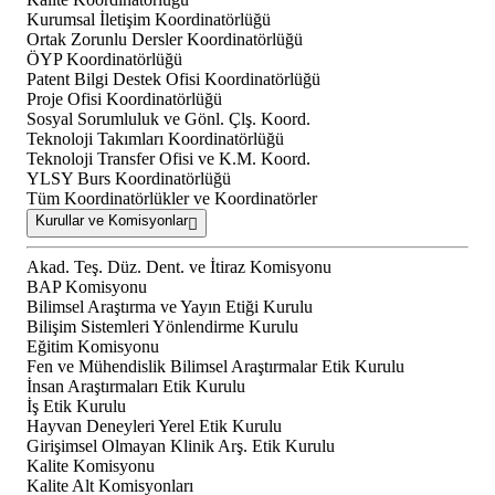
Kurumsal İletişim Koordinatörlüğü
Ortak Zorunlu Dersler Koordinatörlüğü
ÖYP Koordinatörlüğü
Patent Bilgi Destek Ofisi Koordinatörlüğü
Proje Ofisi Koordinatörlüğü
Sosyal Sorumluluk ve Gönl. Çlş. Koord.
Teknoloji Takımları Koordinatörlüğü
Teknoloji Transfer Ofisi ve K.M. Koord.
YLSY Burs Koordinatörlüğü
Tüm Koordinatörlükler ve Koordinatörler
Kurullar ve Komisyonlar
Akad. Teş. Düz. Dent. ve İtiraz Komisyonu
BAP Komisyonu
Bilimsel Araştırma ve Yayın Etiği Kurulu
Bilişim Sistemleri Yönlendirme Kurulu
Eğitim Komisyonu
Fen ve Mühendislik Bilimsel Araştırmalar Etik Kurulu
İnsan Araştırmaları Etik Kurulu
İş Etik Kurulu
Hayvan Deneyleri Yerel Etik Kurulu
Girişimsel Olmayan Klinik Arş. Etik Kurulu
Kalite Komisyonu
Kalite Alt Komisyonları