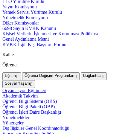
TTO Yürütme Kurulu
Yayın Komisyonu
Yemek Servisi Yürütme Kurulu
Yönetmelik Komisyonu
Diğer Komisyonlar
6698 Sayılı KVKK Kanunu
Kişisel Verilerin İşlenmesi ve Korunması Politikası
Genel Aydınlatma Metni
KVKK İlgili Kişi Başvuru Formu
Kalite
Öğrenci
Eğitim
Öğrenci Değişim Programları
Bağlantılar
Sosyal Yaşam
Oryantasyon Eğitimleri
Akademik Takvim
Öğrenci Bilgi Sistemi (OBS)
Öğrenci Bilgi Paketi (OBP)
Öğrenci İşleri Daire Başkanlığı
Yönetmelikler
Yönergeler
Dış İlişkiler Genel Koordinatörlüğü
Erasmus+ Koordinatörlüğü