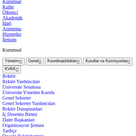
Kurumsal
Kalite
Öğrenci
Akademik
İdari
Araştırma
Hizmetler
İletişim
Kurumsal
Yönetim
Genel
Koordinatörlükler
Kurullar ve Komisyonlar
KVKK
Rektör
Rektör Yardımcıları
Üniversite Senatosu
Üniversite Yönetim Kurulu
Genel Sekreter
Genel Sekreter Yardımcıları
Rektör Danışmanları
İç Denetim Birimi
Daire Başkanları
Organizasyon Şeması
Tarihçe