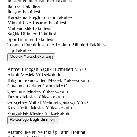
İktisadi ve İdari Bilimler Fakültesi
İlahiyat Fakültesi
İletişim Fakültesi
Karadeniz Ereğli Turizm Fakültesi
Mimarlık ve Tasarım Fakültesi
Mühendislik Fakültesi
Sağlık Bilimleri Fakültesi
Spor Bilimleri Fakültesi
Teoman Duralı İnsan ve Toplum Bilimleri Fakültesi
Tıp Fakültesi
Meslek Yüksekokulları
Ahmet Erdoğan Sağlık Hizmetleri MYO
Alaplı Meslek Yüksekokulu
Bilişim Teknolojileri Meslek Yüksekokulu
Çaycuma Gıda ve Tarım MYO
Çaycuma Meslek Yüksekokulu
Devrek Meslek Yüksekokulu
Gökçebey Mithat Mehmet Çanakçı MYO
Kdz. Ereğli Meslek Yüksekokulu
Zonguldak Meslek Yüksekokulu
Rektörlüğe Bağlı Birimler
Atatürk İlkeleri ve İnkılâp Tarihi Bölümü