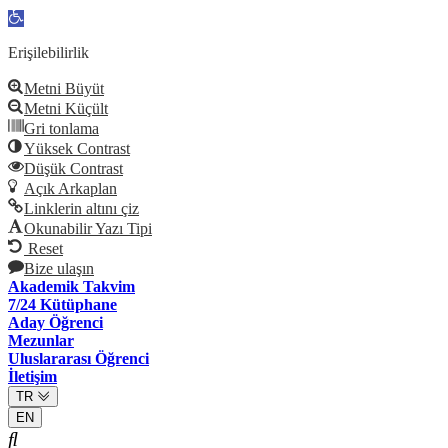
Open
toolbar
Erişilebilirlik
Metni Büyüt
Metni Küçült
Gri tonlama
Yüksek Contrast
Düşük Contrast
Açık Arkaplan
Linklerin altını çiz
Okunabilir Yazı Tipi
Reset
Bize ulaşın
Akademik Takvim
7/24 Kütüphane
Aday Öğrenci
Mezunlar
Uluslararası Öğrenci
İletişim
TR
EN