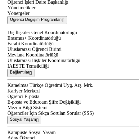
Öğrenci İşleri Daire Başkanlığı
Yönetmelikler
Yönergeler
Öğrenci Değişim Programları
Dış İlişkiler Genel Koordinatörlüğü
Erasmus+ Koordinatörlüğü
Farabi Koordinatörlüğü
Uluslararası Öğrenci Birimi
Mevlana Koordinatörlüğü
Uluslararası İlişkiler Koordinatörlüğü
IAESTE Temsilciliği
Bağlantılar
Karaelmas Türkçe Öğretimi Uyg. Arş. Mrk.
Kariyer Merkezi
Öğrenci E-posta
E-posta ve Eduroam Şifre Değişikliği
Mezun Bilgi Sistemi
Öğrenciler İçin Sıkça Sorulan Sorular (SSS)
Sosyal Yaşam
Kampüste Sosyal Yaşam
Aday Öğrenci