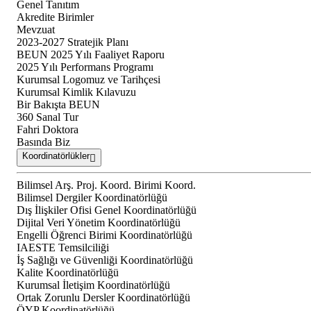
Genel Tanıtım
Akredite Birimler
Mevzuat
2023-2027 Stratejik Planı
BEUN 2025 Yılı Faaliyet Raporu
2025 Yılı Performans Programı
Kurumsal Logomuz ve Tarihçesi
Kurumsal Kimlik Kılavuzu
Bir Bakışta BEUN
360 Sanal Tur
Fahri Doktora
Basında Biz
Koordinatörlükler
Bilimsel Arş. Proj. Koord. Birimi Koord.
Bilimsel Dergiler Koordinatörlüğü
Dış İlişkiler Ofisi Genel Koordinatörlüğü
Dijital Veri Yönetim Koordinatörlüğü
Engelli Öğrenci Birimi Koordinatörlüğü
IAESTE Temsilciliği
İş Sağlığı ve Güvenliği Koordinatörlüğü
Kalite Koordinatörlüğü
Kurumsal İletişim Koordinatörlüğü
Ortak Zorunlu Dersler Koordinatörlüğü
ÖYP Koordinatörlüğü