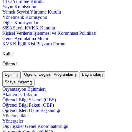
TTO Yürütme Kurulu
Yayın Komisyonu
Yemek Servisi Yürütme Kurulu
Yönetmelik Komisyonu
Diğer Komisyonlar
6698 Sayılı KVKK Kanunu
Kişisel Verilerin İşlenmesi ve Korunması Politikası
Genel Aydınlatma Metni
KVKK İlgili Kişi Başvuru Formu
Kalite
Öğrenci
Eğitim
Öğrenci Değişim Programları
Bağlantılar
Sosyal Yaşam
Oryantasyon Eğitimleri
Akademik Takvim
Öğrenci Bilgi Sistemi (OBS)
Öğrenci Bilgi Paketi (OBP)
Öğrenci İşleri Daire Başkanlığı
Yönetmelikler
Yönergeler
Dış İlişkiler Genel Koordinatörlüğü
Erasmus+ Koordinatörlüğü