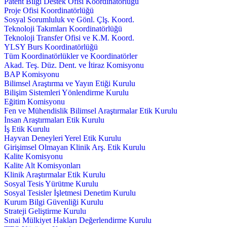
Patent Bilgi Destek Ofisi Koordinatörlüğü
Proje Ofisi Koordinatörlüğü
Sosyal Sorumluluk ve Gönl. Çlş. Koord.
Teknoloji Takımları Koordinatörlüğü
Teknoloji Transfer Ofisi ve K.M. Koord.
YLSY Burs Koordinatörlüğü
Tüm Koordinatörlükler ve Koordinatörler
Akad. Teş. Düz. Dent. ve İtiraz Komisyonu
BAP Komisyonu
Bilimsel Araştırma ve Yayın Etiği Kurulu
Bilişim Sistemleri Yönlendirme Kurulu
Eğitim Komisyonu
Fen ve Mühendislik Bilimsel Araştırmalar Etik Kurulu
İnsan Araştırmaları Etik Kurulu
İş Etik Kurulu
Hayvan Deneyleri Yerel Etik Kurulu
Girişimsel Olmayan Klinik Arş. Etik Kurulu
Kalite Komisyonu
Kalite Alt Komisyonları
Klinik Araştırmalar Etik Kurulu
Sosyal Tesis Yürütme Kurulu
Sosyal Tesisler İşletmesi Denetim Kurulu
Kurum Bilgi Güvenliği Kurulu
Strateji Geliştirme Kurulu
Sınai Mülkiyet Hakları Değerlendirme Kurulu