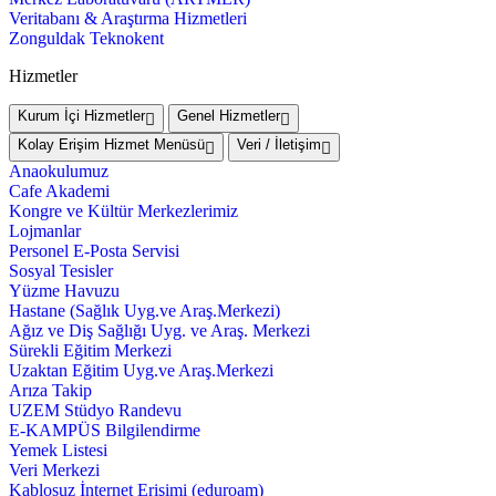
Veritabanı & Araştırma Hizmetleri
Zonguldak Teknokent
Hizmetler
Kurum İçi Hizmetler
Genel Hizmetler
Kolay Erişim Hizmet Menüsü
Veri / İletişim
Anaokulumuz
Cafe Akademi
Kongre ve Kültür Merkezlerimiz
Lojmanlar
Personel E-Posta Servisi
Sosyal Tesisler
Yüzme Havuzu
Hastane (Sağlık Uyg.ve Araş.Merkezi)
Ağız ve Diş Sağlığı Uyg. ve Araş. Merkezi
Sürekli Eğitim Merkezi
Uzaktan Eğitim Uyg.ve Araş.Merkezi
Arıza Takip
UZEM Stüdyo Randevu
E-KAMPÜS Bilgilendirme
Yemek Listesi
Veri Merkezi
Kablosuz İnternet Erişimi (eduroam)