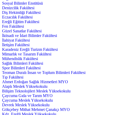
Sosyal Bilimler Enstitüsü
Denizcilik Fakültesi
Diş Hekimliği Fakültesi
Eczacılık Fakültesi
Ereğli Eğitim Fakültesi
Fen Fakültesi
Güzel Sanatlar Fakültesi
İktisadi ve İdari Bilimler Fakültesi
İlahiyat Fakültesi
İletişim Fakültesi
Karadeniz Ereğli Turizm Fakültesi
Mimarlık ve Tasarım Fakültesi
Mühendislik Fakültesi
Sağlık Bilimleri Fakültesi
Spor Bilimleri Fakültesi
Teoman Duralı İnsan ve Toplum Bilimleri Fakültesi
Tıp Fakültesi
Ahmet Erdoğan Sağlık Hizmetleri MYO
Alaplı Meslek Yüksekokulu
Bilişim Teknolojileri Meslek Yüksekokulu
Çaycuma Gıda ve Tarım MYO
Çaycuma Meslek Yüksekokulu
Devrek Meslek Yüksekokulu
Gökçebey Mithat Mehmet Çanakçı MYO
Kdz. Ereğli Meslek Yüksekokulu