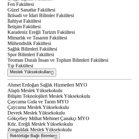
Fen Fakültesi
Güzel Sanatlar Fakültesi
İktisadi ve İdari Bilimler Fakültesi
İlahiyat Fakültesi
İletişim Fakültesi
Karadeniz Ereğli Turizm Fakültesi
Mimarlık ve Tasarım Fakültesi
Mühendislik Fakültesi
Sağlık Bilimleri Fakültesi
Spor Bilimleri Fakültesi
Teoman Duralı İnsan ve Toplum Bilimleri Fakültesi
Tıp Fakültesi
Meslek Yüksekokulları
Ahmet Erdoğan Sağlık Hizmetleri MYO
Alaplı Meslek Yüksekokulu
Bilişim Teknolojileri Meslek Yüksekokulu
Çaycuma Gıda ve Tarım MYO
Çaycuma Meslek Yüksekokulu
Devrek Meslek Yüksekokulu
Gökçebey Mithat Mehmet Çanakçı MYO
Kdz. Ereğli Meslek Yüksekokulu
Zonguldak Meslek Yüksekokulu
Rektörlüğe Bağlı Birimler