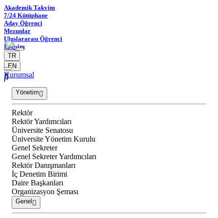
Akademik Takvim
7/24 Kütüphane
Aday Öğrenci
Mezunlar
Uluslararası Öğrenci
İletişim
TR
EN
Kurumsal
Yönetim
Rektör
Rektör Yardımcıları
Üniversite Senatosu
Üniversite Yönetim Kurulu
Genel Sekreter
Genel Sekreter Yardımcıları
Rektör Danışmanları
İç Denetim Birimi
Daire Başkanları
Organizasyon Şeması
Genel