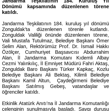
Jandarma Teşkilatının 184. Kuruluş Yıl
Dönümü kapsamında düzenlenen törene
katıldı.
Jandarma Teşkilatının 184. kuruluş yıl dönümü
Zonguldak’ta düzenlenen törenle kutlandı.
Zonguldak Valiliği önünde düzenlenen törene,
Vali Mustafa Tutulmaz, Belediye Başkanı Ömer
Selim Alan, Rektörümüz Prof. Dr. İsmail Hakkı
Özölçer, Cumhuriyet Başsavcısı Abdurrahim
Alan, İl Jandarma Komutanı Kıdemli Albay
Cezmi Yalınkılıç, İl Emniyet Müdürü Fahri Aktaş,
Zonguldak Baro Başkanı Türker Kapkaç, Kozlu
Belediye Başkanı Ali Bektaş, Kilimli Belediye
Başkanı Kamil Altun, Çaydeğirmeni Belediye
Başkanı Satılmış Gebeş, vatandaşlar ve
öğrenciler katıldı.
Etkinlik Atatürk Anıtı'na İl Jandarma Komutanlığı
çelenginin sunulmasıyla başladı. Saygı duruşu