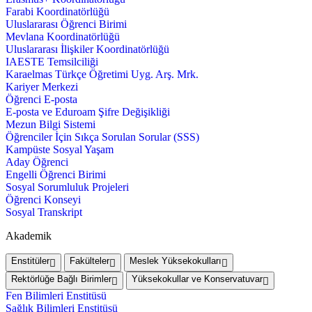
Farabi Koordinatörlüğü
Uluslararası Öğrenci Birimi
Mevlana Koordinatörlüğü
Uluslararası İlişkiler Koordinatörlüğü
IAESTE Temsilciliği
Karaelmas Türkçe Öğretimi Uyg. Arş. Mrk.
Kariyer Merkezi
Öğrenci E-posta
E-posta ve Eduroam Şifre Değişikliği
Mezun Bilgi Sistemi
Öğrenciler İçin Sıkça Sorulan Sorular (SSS)
Kampüste Sosyal Yaşam
Aday Öğrenci
Engelli Öğrenci Birimi
Sosyal Sorumluluk Projeleri
Öğrenci Konseyi
Sosyal Transkript
Akademik
Enstitüler
Fakülteler
Meslek Yüksekokulları
Rektörlüğe Bağlı Birimler
Yüksekokullar ve Konservatuvar
Fen Bilimleri Enstitüsü
Sağlık Bilimleri Enstitüsü