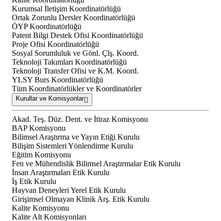
Kurumsal İletişim Koordinatörlüğü
Ortak Zorunlu Dersler Koordinatörlüğü
ÖYP Koordinatörlüğü
Patent Bilgi Destek Ofisi Koordinatörlüğü
Proje Ofisi Koordinatörlüğü
Sosyal Sorumluluk ve Gönl. Çlş. Koord.
Teknoloji Takımları Koordinatörlüğü
Teknoloji Transfer Ofisi ve K.M. Koord.
YLSY Burs Koordinatörlüğü
Tüm Koordinatörlükler ve Koordinatörler
Kurullar ve Komisyonlar
Akad. Teş. Düz. Dent. ve İtiraz Komisyonu
BAP Komisyonu
Bilimsel Araştırma ve Yayın Etiği Kurulu
Bilişim Sistemleri Yönlendirme Kurulu
Eğitim Komisyonu
Fen ve Mühendislik Bilimsel Araştırmalar Etik Kurulu
İnsan Araştırmaları Etik Kurulu
İş Etik Kurulu
Hayvan Deneyleri Yerel Etik Kurulu
Girişimsel Olmayan Klinik Arş. Etik Kurulu
Kalite Komisyonu
Kalite Alt Komisyonları