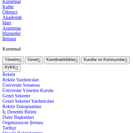
Kurumsal
Kalite
Öğrenci
Akademik
İdari
Araştırma
Hizmetler
İletişim
Kurumsal
Yönetim
Genel
Koordinatörlükler
Kurullar ve Komisyonlar
KVKK
Rektör
Rektör Yardımcıları
Üniversite Senatosu
Üniversite Yönetim Kurulu
Genel Sekreter
Genel Sekreter Yardımcıları
Rektör Danışmanları
İç Denetim Birimi
Daire Başkanları
Organizasyon Şeması
Tarihçe