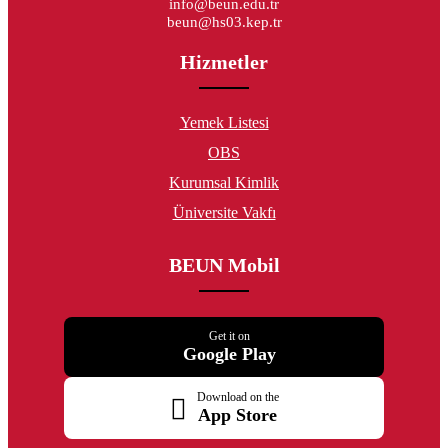
info@beun.edu.tr
beun@hs03.kep.tr
Hizmetler
Yemek Listesi
OBS
Kurumsal Kimlik
Üniversite Vakfı
BEUN Mobil
Get it on
Google Play
Download on the
App Store