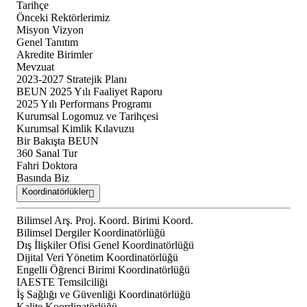
Tarihçe
Önceki Rektörlerimiz
Misyon Vizyon
Genel Tanıtım
Akredite Birimler
Mevzuat
2023-2027 Stratejik Planı
BEUN 2025 Yılı Faaliyet Raporu
2025 Yılı Performans Programı
Kurumsal Logomuz ve Tarihçesi
Kurumsal Kimlik Kılavuzu
Bir Bakışta BEUN
360 Sanal Tur
Fahri Doktora
Basında Biz
Koordinatörlükler
Bilimsel Arş. Proj. Koord. Birimi Koord.
Bilimsel Dergiler Koordinatörlüğü
Dış İlişkiler Ofisi Genel Koordinatörlüğü
Dijital Veri Yönetim Koordinatörlüğü
Engelli Öğrenci Birimi Koordinatörlüğü
IAESTE Temsilciliği
İş Sağlığı ve Güvenliği Koordinatörlüğü
Kalite Koordinatörlüğü