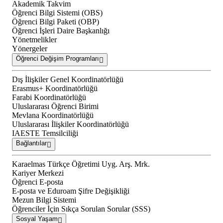
Akademik Takvim
Öğrenci Bilgi Sistemi (OBS)
Öğrenci Bilgi Paketi (OBP)
Öğrenci İşleri Daire Başkanlığı
Yönetmelikler
Yönergeler
Öğrenci Değişim Programları
Dış İlişkiler Genel Koordinatörlüğü
Erasmus+ Koordinatörlüğü
Farabi Koordinatörlüğü
Uluslararası Öğrenci Birimi
Mevlana Koordinatörlüğü
Uluslararası İlişkiler Koordinatörlüğü
IAESTE Temsilciliği
Bağlantılar
Karaelmas Türkçe Öğretimi Uyg. Arş. Mrk.
Kariyer Merkezi
Öğrenci E-posta
E-posta ve Eduroam Şifre Değişikliği
Mezun Bilgi Sistemi
Öğrenciler İçin Sıkça Sorulan Sorular (SSS)
Sosyal Yaşam