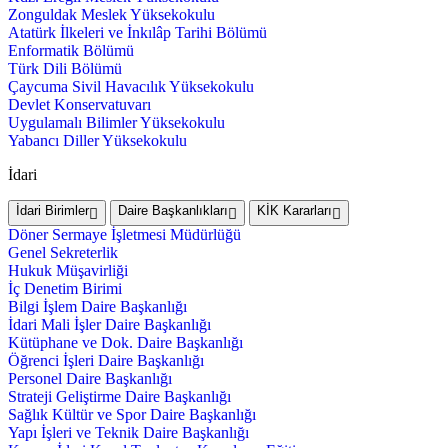
Zonguldak Meslek Yüksekokulu
Atatürk İlkeleri ve İnkılâp Tarihi Bölümü
Enformatik Bölümü
Türk Dili Bölümü
Çaycuma Sivil Havacılık Yüksekokulu
Devlet Konservatuvarı
Uygulamalı Bilimler Yüksekokulu
Yabancı Diller Yüksekokulu
İdari
İdari Birimler
Daire Başkanlıkları
KİK Kararları
Döner Sermaye İşletmesi Müdürlüğü
Genel Sekreterlik
Hukuk Müşavirliği
İç Denetim Birimi
Bilgi İşlem Daire Başkanlığı
İdari Mali İşler Daire Başkanlığı
Kütüphane ve Dok. Daire Başkanlığı
Öğrenci İşleri Daire Başkanlığı
Personel Daire Başkanlığı
Strateji Geliştirme Daire Başkanlığı
Sağlık Kültür ve Spor Daire Başkanlığı
Yapı İşleri ve Teknik Daire Başkanlığı