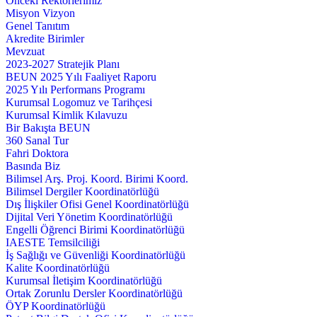
Önceki Rektörlerimiz
Misyon Vizyon
Genel Tanıtım
Akredite Birimler
Mevzuat
2023-2027 Stratejik Planı
BEUN 2025 Yılı Faaliyet Raporu
2025 Yılı Performans Programı
Kurumsal Logomuz ve Tarihçesi
Kurumsal Kimlik Kılavuzu
Bir Bakışta BEUN
360 Sanal Tur
Fahri Doktora
Basında Biz
Bilimsel Arş. Proj. Koord. Birimi Koord.
Bilimsel Dergiler Koordinatörlüğü
Dış İlişkiler Ofisi Genel Koordinatörlüğü
Dijital Veri Yönetim Koordinatörlüğü
Engelli Öğrenci Birimi Koordinatörlüğü
IAESTE Temsilciliği
İş Sağlığı ve Güvenliği Koordinatörlüğü
Kalite Koordinatörlüğü
Kurumsal İletişim Koordinatörlüğü
Ortak Zorunlu Dersler Koordinatörlüğü
ÖYP Koordinatörlüğü