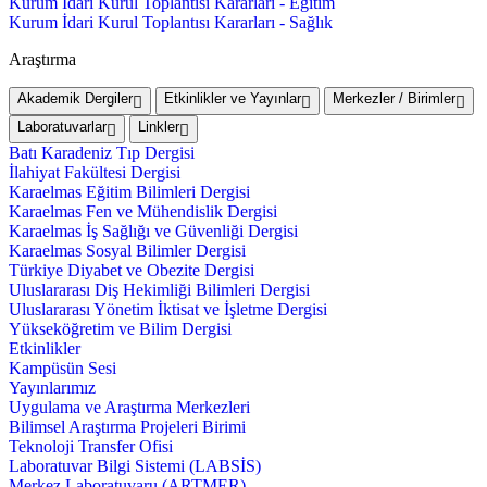
Kurum İdari Kurul Toplantısı Kararları - Eğitim
Kurum İdari Kurul Toplantısı Kararları - Sağlık
Araştırma
Akademik Dergiler
Etkinlikler ve Yayınlar
Merkezler / Birimler
Laboratuvarlar
Linkler
Batı Karadeniz Tıp Dergisi
İlahiyat Fakültesi Dergisi
Karaelmas Eğitim Bilimleri Dergisi
Karaelmas Fen ve Mühendislik Dergisi
Karaelmas İş Sağlığı ve Güvenliği Dergisi
Karaelmas Sosyal Bilimler Dergisi
Türkiye Diyabet ve Obezite Dergisi
Uluslararası Diş Hekimliği Bilimleri Dergisi
Uluslararası Yönetim İktisat ve İşletme Dergisi
Yükseköğretim ve Bilim Dergisi
Etkinlikler
Kampüsün Sesi
Yayınlarımız
Uygulama ve Araştırma Merkezleri
Bilimsel Araştırma Projeleri Birimi
Teknoloji Transfer Ofisi
Laboratuvar Bilgi Sistemi (LABSİS)
Merkez Laboratuvaru (ARTMER)