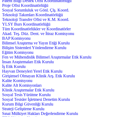
Patent Bilgi Destek Ofisi Koordinatörlüğü
Proje Ofisi Koordinatörlüğü
Sosyal Sorumluluk ve Gönl. Çlş. Koord.
Teknoloji Takımları Koordinatörlüğü
Teknoloji Transfer Ofisi ve K.M. Koord.
YLSY Burs Koordinatörlüğü
Tüm Koordinatörlükler ve Koordinatörler
Akad. Teş. Düz. Dent. ve İtiraz Komisyonu
BAP Komisyonu
Bilimsel Araştırma ve Yayın Etiği Kurulu
Bilişim Sistemleri Yönlendirme Kurulu
Eğitim Komisyonu
Fen ve Mühendislik Bilimsel Araştırmalar Etik Kurulu
İnsan Araştırmaları Etik Kurulu
İş Etik Kurulu
Hayvan Deneyleri Yerel Etik Kurulu
Girişimsel Olmayan Klinik Arş. Etik Kurulu
Kalite Komisyonu
Kalite Alt Komisyonları
Klinik Araştırmalar Etik Kurulu
Sosyal Tesis Yürütme Kurulu
Sosyal Tesisler İşletmesi Denetim Kurulu
Kurum Bilgi Güvenliği Kurulu
Strateji Geliştirme Kurulu
Sınai Mülkiyet Hakları Değerlendirme Kurulu