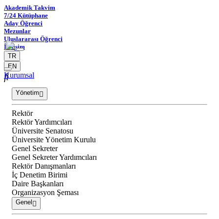
Akademik Takvim
7/24 Kütüphane
Aday Öğrenci
Mezunlar
Uluslararası Öğrenci
İletişim
TR
EN
Kurumsal
Yönetim
Rektör
Rektör Yardımcıları
Üniversite Senatosu
Üniversite Yönetim Kurulu
Genel Sekreter
Genel Sekreter Yardımcıları
Rektör Danışmanları
İç Denetim Birimi
Daire Başkanları
Organizasyon Şeması
Genel