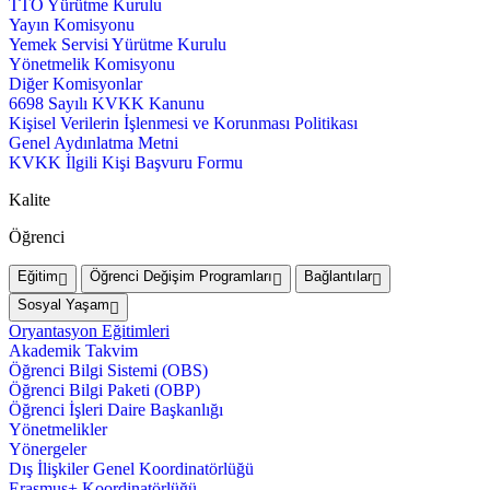
TTO Yürütme Kurulu
Yayın Komisyonu
Yemek Servisi Yürütme Kurulu
Yönetmelik Komisyonu
Diğer Komisyonlar
6698 Sayılı KVKK Kanunu
Kişisel Verilerin İşlenmesi ve Korunması Politikası
Genel Aydınlatma Metni
KVKK İlgili Kişi Başvuru Formu
Kalite
Öğrenci
Eğitim
Öğrenci Değişim Programları
Bağlantılar
Sosyal Yaşam
Oryantasyon Eğitimleri
Akademik Takvim
Öğrenci Bilgi Sistemi (OBS)
Öğrenci Bilgi Paketi (OBP)
Öğrenci İşleri Daire Başkanlığı
Yönetmelikler
Yönergeler
Dış İlişkiler Genel Koordinatörlüğü
Erasmus+ Koordinatörlüğü