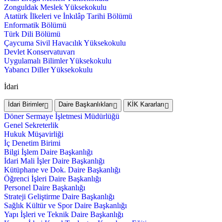
Zonguldak Meslek Yüksekokulu
Atatürk İlkeleri ve İnkılâp Tarihi Bölümü
Enformatik Bölümü
Türk Dili Bölümü
Çaycuma Sivil Havacılık Yüksekokulu
Devlet Konservatuvarı
Uygulamalı Bilimler Yüksekokulu
Yabancı Diller Yüksekokulu
İdari
İdari Birimler
Daire Başkanlıkları
KİK Kararları
Döner Sermaye İşletmesi Müdürlüğü
Genel Sekreterlik
Hukuk Müşavirliği
İç Denetim Birimi
Bilgi İşlem Daire Başkanlığı
İdari Mali İşler Daire Başkanlığı
Kütüphane ve Dok. Daire Başkanlığı
Öğrenci İşleri Daire Başkanlığı
Personel Daire Başkanlığı
Strateji Geliştirme Daire Başkanlığı
Sağlık Kültür ve Spor Daire Başkanlığı
Yapı İşleri ve Teknik Daire Başkanlığı