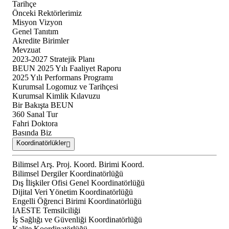
Tarihçe
Önceki Rektörlerimiz
Misyon Vizyon
Genel Tanıtım
Akredite Birimler
Mevzuat
2023-2027 Stratejik Planı
BEUN 2025 Yılı Faaliyet Raporu
2025 Yılı Performans Programı
Kurumsal Logomuz ve Tarihçesi
Kurumsal Kimlik Kılavuzu
Bir Bakışta BEUN
360 Sanal Tur
Fahri Doktora
Basında Biz
Koordinatörlükler
Bilimsel Arş. Proj. Koord. Birimi Koord.
Bilimsel Dergiler Koordinatörlüğü
Dış İlişkiler Ofisi Genel Koordinatörlüğü
Dijital Veri Yönetim Koordinatörlüğü
Engelli Öğrenci Birimi Koordinatörlüğü
IAESTE Temsilciliği
İş Sağlığı ve Güvenliği Koordinatörlüğü
Kalite Koordinatörlüğü