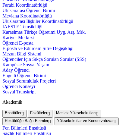
Farabi Koordinatörlüğü
Uluslararası Öğrenci Birimi
Mevlana Koordinatörlüğü
Uluslararası İlişkiler Koordinatörlüğü
IAESTE Temsilciliği
Karaelmas Türkçe Öğretimi Uyg. Arş. Mrk.
Kariyer Merkezi
Öğrenci E-posta
E-posta ve Eduroam Şifre Değişikliği
Mezun Bilgi Sistemi
Öğrenciler İçin Sıkça Sorulan Sorular (SSS)
Kampüste Sosyal Yaşam
Aday Öğrenci
Engelli Öğrenci Birimi
Sosyal Sorumluluk Projeleri
Öğrenci Konseyi
Sosyal Transkript
Akademik
Enstitüler
Fakülteler
Meslek Yüksekokulları
Rektörlüğe Bağlı Birimler
Yüksekokullar ve Konservatuvar
Fen Bilimleri Enstitüsü
Sağlık Bilimleri Enstitüsü