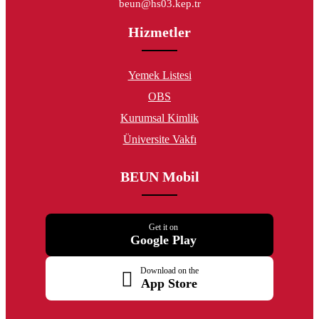
beun@hs03.kep.tr
Hizmetler
Yemek Listesi
OBS
Kurumsal Kimlik
Üniversite Vakfı
BEUN Mobil
Get it on
Google Play
Download on the
App Store