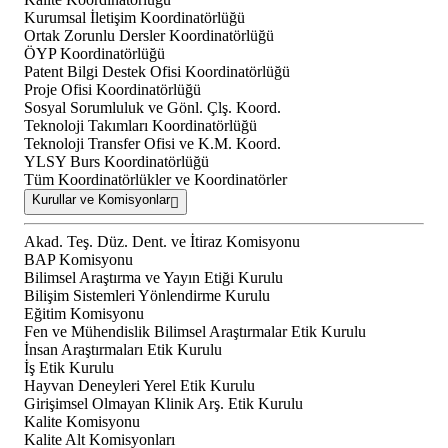
Kurumsal İletişim Koordinatörlüğü
Ortak Zorunlu Dersler Koordinatörlüğü
ÖYP Koordinatörlüğü
Patent Bilgi Destek Ofisi Koordinatörlüğü
Proje Ofisi Koordinatörlüğü
Sosyal Sorumluluk ve Gönl. Çlş. Koord.
Teknoloji Takımları Koordinatörlüğü
Teknoloji Transfer Ofisi ve K.M. Koord.
YLSY Burs Koordinatörlüğü
Tüm Koordinatörlükler ve Koordinatörler
Kurullar ve Komisyonlar
Akad. Teş. Düz. Dent. ve İtiraz Komisyonu
BAP Komisyonu
Bilimsel Araştırma ve Yayın Etiği Kurulu
Bilişim Sistemleri Yönlendirme Kurulu
Eğitim Komisyonu
Fen ve Mühendislik Bilimsel Araştırmalar Etik Kurulu
İnsan Araştırmaları Etik Kurulu
İş Etik Kurulu
Hayvan Deneyleri Yerel Etik Kurulu
Girişimsel Olmayan Klinik Arş. Etik Kurulu
Kalite Komisyonu
Kalite Alt Komisyonları