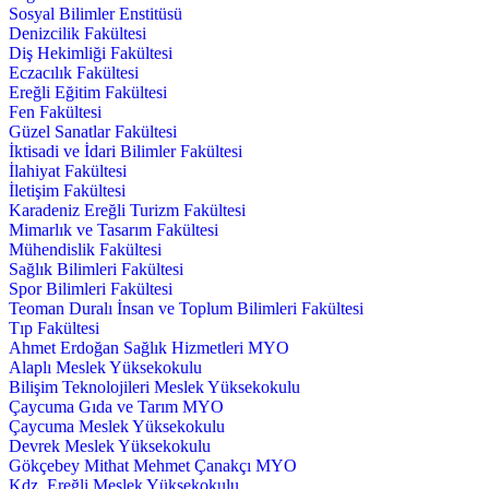
Sosyal Bilimler Enstitüsü
Denizcilik Fakültesi
Diş Hekimliği Fakültesi
Eczacılık Fakültesi
Ereğli Eğitim Fakültesi
Fen Fakültesi
Güzel Sanatlar Fakültesi
İktisadi ve İdari Bilimler Fakültesi
İlahiyat Fakültesi
İletişim Fakültesi
Karadeniz Ereğli Turizm Fakültesi
Mimarlık ve Tasarım Fakültesi
Mühendislik Fakültesi
Sağlık Bilimleri Fakültesi
Spor Bilimleri Fakültesi
Teoman Duralı İnsan ve Toplum Bilimleri Fakültesi
Tıp Fakültesi
Ahmet Erdoğan Sağlık Hizmetleri MYO
Alaplı Meslek Yüksekokulu
Bilişim Teknolojileri Meslek Yüksekokulu
Çaycuma Gıda ve Tarım MYO
Çaycuma Meslek Yüksekokulu
Devrek Meslek Yüksekokulu
Gökçebey Mithat Mehmet Çanakçı MYO
Kdz. Ereğli Meslek Yüksekokulu