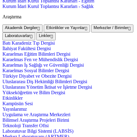
Kurum İdari Kurul Toplantısı Kararları - Eğitim
Kurum İdari Kurul Toplantısı Kararları - Sağlık
Araştırma
Akademik Dergiler
Etkinlikler ve Yayınlar
Merkezler / Birimler
Laboratuvarlar
Linkler
Batı Karadeniz Tıp Dergisi
İlahiyat Fakültesi Dergisi
Karaelmas Eğitim Bilimleri Dergisi
Karaelmas Fen ve Mühendislik Dergisi
Karaelmas İş Sağlığı ve Güvenliği Dergisi
Karaelmas Sosyal Bilimler Dergisi
Türkiye Diyabet ve Obezite Dergisi
Uluslararası Diş Hekimliği Bilimleri Dergisi
Uluslararası Yönetim İktisat ve İşletme Dergisi
Yükseköğretim ve Bilim Dergisi
Etkinlikler
Kampüsün Sesi
Yayınlarımız
Uygulama ve Araştırma Merkezleri
Bilimsel Araştırma Projeleri Birimi
Teknoloji Transfer Ofisi
Laboratuvar Bilgi Sistemi (LABSİS)
Merkez Laboratuvaru (ARTMER)