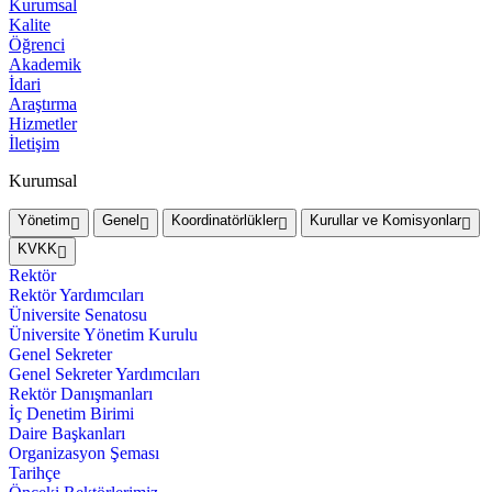
Kurumsal
Kalite
Öğrenci
Akademik
İdari
Araştırma
Hizmetler
İletişim
Kurumsal
Yönetim
Genel
Koordinatörlükler
Kurullar ve Komisyonlar
KVKK
Rektör
Rektör Yardımcıları
Üniversite Senatosu
Üniversite Yönetim Kurulu
Genel Sekreter
Genel Sekreter Yardımcıları
Rektör Danışmanları
İç Denetim Birimi
Daire Başkanları
Organizasyon Şeması
Tarihçe