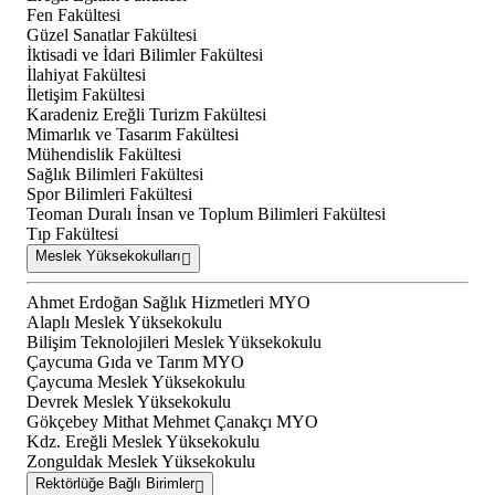
Fen Fakültesi
Güzel Sanatlar Fakültesi
İktisadi ve İdari Bilimler Fakültesi
İlahiyat Fakültesi
İletişim Fakültesi
Karadeniz Ereğli Turizm Fakültesi
Mimarlık ve Tasarım Fakültesi
Mühendislik Fakültesi
Sağlık Bilimleri Fakültesi
Spor Bilimleri Fakültesi
Teoman Duralı İnsan ve Toplum Bilimleri Fakültesi
Tıp Fakültesi
Meslek Yüksekokulları
Ahmet Erdoğan Sağlık Hizmetleri MYO
Alaplı Meslek Yüksekokulu
Bilişim Teknolojileri Meslek Yüksekokulu
Çaycuma Gıda ve Tarım MYO
Çaycuma Meslek Yüksekokulu
Devrek Meslek Yüksekokulu
Gökçebey Mithat Mehmet Çanakçı MYO
Kdz. Ereğli Meslek Yüksekokulu
Zonguldak Meslek Yüksekokulu
Rektörlüğe Bağlı Birimler