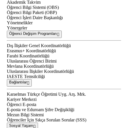
Akademik Takvim
Öğrenci Bilgi Sistemi (OBS)
Öğrenci Bilgi Paketi (OBP)
Öğrenci İşleri Daire Başkanlığı
Yönetmelikler
Yönergeler
Öğrenci Değişim Programları
Dış İlişkiler Genel Koordinatörlüğü
Erasmus+ Koordinatörlüğü
Farabi Koordinatörlüğü
Uluslararası Öğrenci Birimi
Mevlana Koordinatörlüğü
Uluslararası İlişkiler Koordinatörlüğü
IAESTE Temsilciliği
Bağlantılar
Karaelmas Türkçe Öğretimi Uyg. Arş. Mrk.
Kariyer Merkezi
Öğrenci E-posta
E-posta ve Eduroam Şifre Değişikliği
Mezun Bilgi Sistemi
Öğrenciler İçin Sıkça Sorulan Sorular (SSS)
Sosyal Yaşam