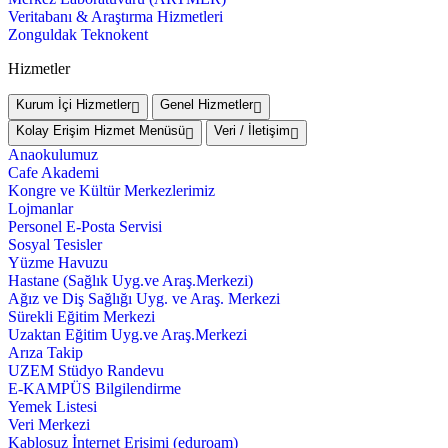
Veritabanı & Araştırma Hizmetleri
Zonguldak Teknokent
Hizmetler
Kurum İçi Hizmetler
Genel Hizmetler
Kolay Erişim Hizmet Menüsü
Veri / İletişim
Anaokulumuz
Cafe Akademi
Kongre ve Kültür Merkezlerimiz
Lojmanlar
Personel E-Posta Servisi
Sosyal Tesisler
Yüzme Havuzu
Hastane (Sağlık Uyg.ve Araş.Merkezi)
Ağız ve Diş Sağlığı Uyg. ve Araş. Merkezi
Sürekli Eğitim Merkezi
Uzaktan Eğitim Uyg.ve Araş.Merkezi
Arıza Takip
UZEM Stüdyo Randevu
E-KAMPÜS Bilgilendirme
Yemek Listesi
Veri Merkezi
Kablosuz İnternet Erişimi (eduroam)