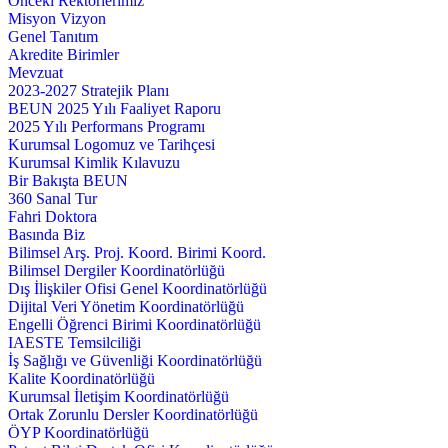
Önceki Rektörlerimiz
Misyon Vizyon
Genel Tanıtım
Akredite Birimler
Mevzuat
2023-2027 Stratejik Planı
BEUN 2025 Yılı Faaliyet Raporu
2025 Yılı Performans Programı
Kurumsal Logomuz ve Tarihçesi
Kurumsal Kimlik Kılavuzu
Bir Bakışta BEUN
360 Sanal Tur
Fahri Doktora
Basında Biz
Bilimsel Arş. Proj. Koord. Birimi Koord.
Bilimsel Dergiler Koordinatörlüğü
Dış İlişkiler Ofisi Genel Koordinatörlüğü
Dijital Veri Yönetim Koordinatörlüğü
Engelli Öğrenci Birimi Koordinatörlüğü
IAESTE Temsilciliği
İş Sağlığı ve Güvenliği Koordinatörlüğü
Kalite Koordinatörlüğü
Kurumsal İletişim Koordinatörlüğü
Ortak Zorunlu Dersler Koordinatörlüğü
ÖYP Koordinatörlüğü