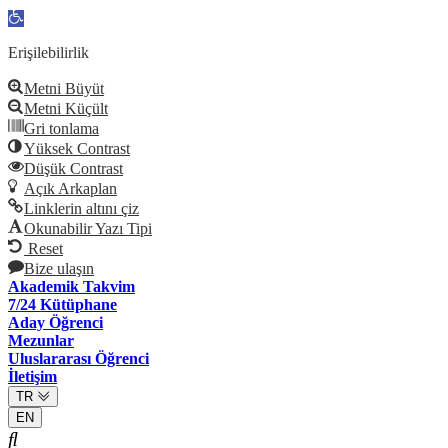
Open
toolbar
Erişilebilirlik
Metni Büyüt
Metni Küçült
Gri tonlama
Yüksek Contrast
Düşük Contrast
Açık Arkaplan
Linklerin altını çiz
Okunabilir Yazı Tipi
Reset
Bize ulaşın
Akademik Takvim
7/24 Kütüphane
Aday Öğrenci
Mezunlar
Uluslararası Öğrenci
İletişim
TR
EN