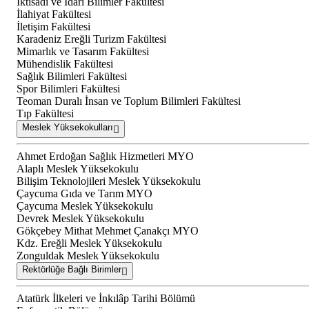
İktisadi ve İdari Bilimler Fakültesi
İlahiyat Fakültesi
İletişim Fakültesi
Karadeniz Ereğli Turizm Fakültesi
Mimarlık ve Tasarım Fakültesi
Mühendislik Fakültesi
Sağlık Bilimleri Fakültesi
Spor Bilimleri Fakültesi
Teoman Duralı İnsan ve Toplum Bilimleri Fakültesi
Tıp Fakültesi
Meslek Yüksekokulları
Ahmet Erdoğan Sağlık Hizmetleri MYO
Alaplı Meslek Yüksekokulu
Bilişim Teknolojileri Meslek Yüksekokulu
Çaycuma Gıda ve Tarım MYO
Çaycuma Meslek Yüksekokulu
Devrek Meslek Yüksekokulu
Gökçebey Mithat Mehmet Çanakçı MYO
Kdz. Ereğli Meslek Yüksekokulu
Zonguldak Meslek Yüksekokulu
Rektörlüğe Bağlı Birimler
Atatürk İlkeleri ve İnkılâp Tarihi Bölümü