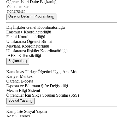
Öğrenci İşleri Daire Başkanlığı
Yönetmelikler
Yönergeler
Öğrenci Değişim Programları
Dış İlişkiler Genel Koordinatörlüğü
Erasmus+ Koordinatörlüğü
Farabi Koordinatörlüğü
Uluslararası Öğrenci Birimi
Mevlana Koordinatörlüğü
Uluslararası İlişkiler Koordinatörlüğü
IAESTE Temsilciliği
Bağlantılar
Karaelmas Türkçe Öğretimi Uyg. Arş. Mrk.
Kariyer Merkezi
Öğrenci E-posta
E-posta ve Eduroam Şifre Değişikliği
Mezun Bilgi Sistemi
Öğrenciler İçin Sıkça Sorulan Sorular (SSS)
Sosyal Yaşam
Kampüste Sosyal Yaşam
Aday Öğrenci