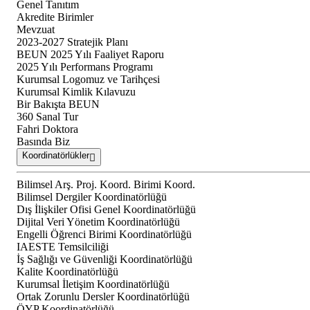
Genel Tanıtım
Akredite Birimler
Mevzuat
2023-2027 Stratejik Planı
BEUN 2025 Yılı Faaliyet Raporu
2025 Yılı Performans Programı
Kurumsal Logomuz ve Tarihçesi
Kurumsal Kimlik Kılavuzu
Bir Bakışta BEUN
360 Sanal Tur
Fahri Doktora
Basında Biz
Koordinatörlükler
Bilimsel Arş. Proj. Koord. Birimi Koord.
Bilimsel Dergiler Koordinatörlüğü
Dış İlişkiler Ofisi Genel Koordinatörlüğü
Dijital Veri Yönetim Koordinatörlüğü
Engelli Öğrenci Birimi Koordinatörlüğü
IAESTE Temsilciliği
İş Sağlığı ve Güvenliği Koordinatörlüğü
Kalite Koordinatörlüğü
Kurumsal İletişim Koordinatörlüğü
Ortak Zorunlu Dersler Koordinatörlüğü
ÖYP Koordinatörlüğü