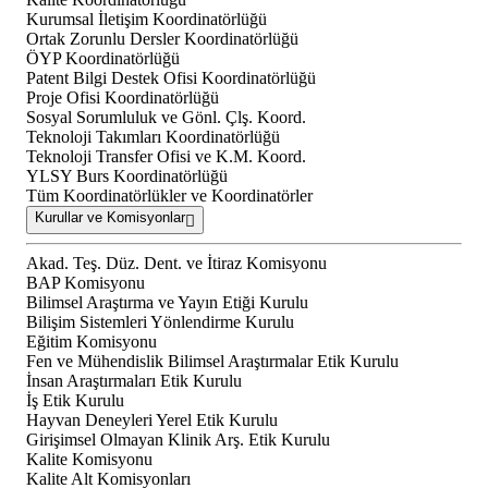
Kurumsal İletişim Koordinatörlüğü
Ortak Zorunlu Dersler Koordinatörlüğü
ÖYP Koordinatörlüğü
Patent Bilgi Destek Ofisi Koordinatörlüğü
Proje Ofisi Koordinatörlüğü
Sosyal Sorumluluk ve Gönl. Çlş. Koord.
Teknoloji Takımları Koordinatörlüğü
Teknoloji Transfer Ofisi ve K.M. Koord.
YLSY Burs Koordinatörlüğü
Tüm Koordinatörlükler ve Koordinatörler
Kurullar ve Komisyonlar
Akad. Teş. Düz. Dent. ve İtiraz Komisyonu
BAP Komisyonu
Bilimsel Araştırma ve Yayın Etiği Kurulu
Bilişim Sistemleri Yönlendirme Kurulu
Eğitim Komisyonu
Fen ve Mühendislik Bilimsel Araştırmalar Etik Kurulu
İnsan Araştırmaları Etik Kurulu
İş Etik Kurulu
Hayvan Deneyleri Yerel Etik Kurulu
Girişimsel Olmayan Klinik Arş. Etik Kurulu
Kalite Komisyonu
Kalite Alt Komisyonları