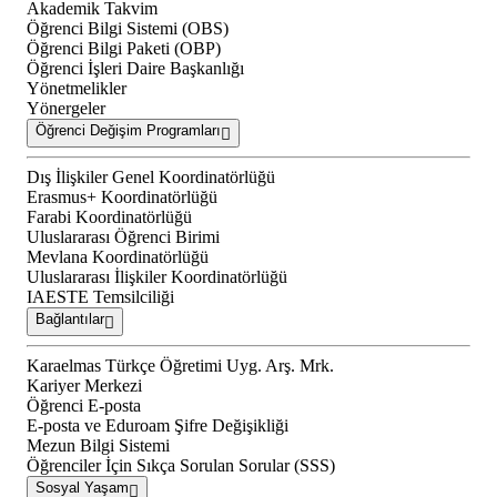
Akademik Takvim
Öğrenci Bilgi Sistemi (OBS)
Öğrenci Bilgi Paketi (OBP)
Öğrenci İşleri Daire Başkanlığı
Yönetmelikler
Yönergeler
Öğrenci Değişim Programları
Dış İlişkiler Genel Koordinatörlüğü
Erasmus+ Koordinatörlüğü
Farabi Koordinatörlüğü
Uluslararası Öğrenci Birimi
Mevlana Koordinatörlüğü
Uluslararası İlişkiler Koordinatörlüğü
IAESTE Temsilciliği
Bağlantılar
Karaelmas Türkçe Öğretimi Uyg. Arş. Mrk.
Kariyer Merkezi
Öğrenci E-posta
E-posta ve Eduroam Şifre Değişikliği
Mezun Bilgi Sistemi
Öğrenciler İçin Sıkça Sorulan Sorular (SSS)
Sosyal Yaşam