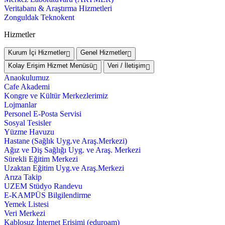
Veritabanı & Araştırma Hizmetleri
Zonguldak Teknokent
Hizmetler
Kurum İçi Hizmetler
Genel Hizmetler
Kolay Erişim Hizmet Menüsü
Veri / İletişim
Anaokulumuz
Cafe Akademi
Kongre ve Kültür Merkezlerimiz
Lojmanlar
Personel E-Posta Servisi
Sosyal Tesisler
Yüzme Havuzu
Hastane (Sağlık Uyg.ve Araş.Merkezi)
Ağız ve Diş Sağlığı Uyg. ve Araş. Merkezi
Sürekli Eğitim Merkezi
Uzaktan Eğitim Uyg.ve Araş.Merkezi
Arıza Takip
UZEM Stüdyo Randevu
E-KAMPÜS Bilgilendirme
Yemek Listesi
Veri Merkezi
Kablosuz İnternet Erişimi (eduroam)