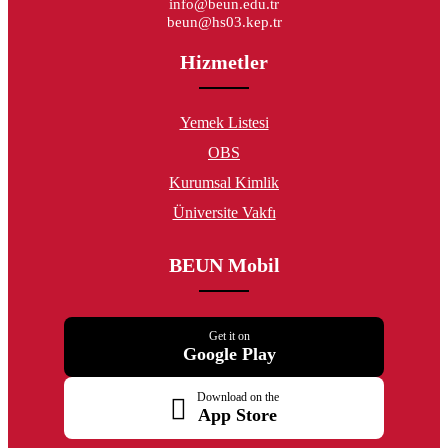
info@beun.edu.tr
beun@hs03.kep.tr
Hizmetler
Yemek Listesi
OBS
Kurumsal Kimlik
Üniversite Vakfı
BEUN Mobil
Get it on
Google Play
Download on the
App Store