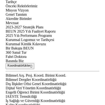
Tarihçe
Önceki Rektörlerimiz
Misyon Vizyon
Genel Tanıtım
Akredite Birimler
Mevzuat
2023-2027 Stratejik Planı
BEUN 2025 Yılı Faaliyet Raporu
2025 Yılı Performans Programı
Kurumsal Logomuz ve Tarihçesi
Kurumsal Kimlik Kılavuzu
Bir Bakışta BEUN
360 Sanal Tur
Fahri Doktora
Basında Biz
Koordinatörlükler
Bilimsel Arş. Proj. Koord. Birimi Koord.
Bilimsel Dergiler Koordinatörlüğü
Dış İlişkiler Ofisi Genel Koordinatörlüğü
Dijital Veri Yönetim Koordinatörlüğü
Engelli Öğrenci Birimi Koordinatörlüğü
IAESTE Temsilciliği
İş Sağlığı ve Güvenliği Koordinatörlüğü
Kalite Koordinatörlüğü