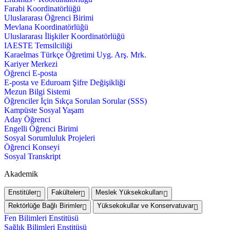
Farabi Koordinatörlüğü
Uluslararası Öğrenci Birimi
Mevlana Koordinatörlüğü
Uluslararası İlişkiler Koordinatörlüğü
IAESTE Temsilciliği
Karaelmas Türkçe Öğretimi Uyg. Arş. Mrk.
Kariyer Merkezi
Öğrenci E-posta
E-posta ve Eduroam Şifre Değişikliği
Mezun Bilgi Sistemi
Öğrenciler İçin Sıkça Sorulan Sorular (SSS)
Kampüste Sosyal Yaşam
Aday Öğrenci
Engelli Öğrenci Birimi
Sosyal Sorumluluk Projeleri
Öğrenci Konseyi
Sosyal Transkript
Akademik
Enstitüler
Fakülteler
Meslek Yüksekokulları
Rektörlüğe Bağlı Birimler
Yüksekokullar ve Konservatuvar
Fen Bilimleri Enstitüsü
Sağlık Bilimleri Enstitüsü