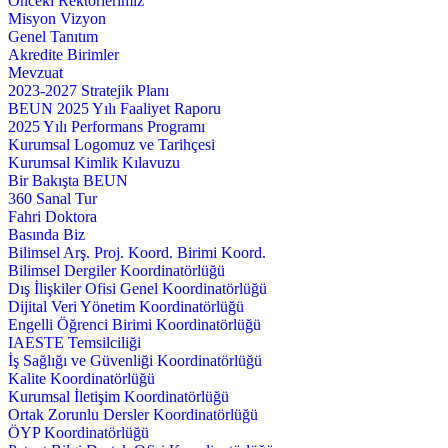
Önceki Rektörlerimiz
Misyon Vizyon
Genel Tanıtım
Akredite Birimler
Mevzuat
2023-2027 Stratejik Planı
BEUN 2025 Yılı Faaliyet Raporu
2025 Yılı Performans Programı
Kurumsal Logomuz ve Tarihçesi
Kurumsal Kimlik Kılavuzu
Bir Bakışta BEUN
360 Sanal Tur
Fahri Doktora
Basında Biz
Bilimsel Arş. Proj. Koord. Birimi Koord.
Bilimsel Dergiler Koordinatörlüğü
Dış İlişkiler Ofisi Genel Koordinatörlüğü
Dijital Veri Yönetim Koordinatörlüğü
Engelli Öğrenci Birimi Koordinatörlüğü
IAESTE Temsilciliği
İş Sağlığı ve Güvenliği Koordinatörlüğü
Kalite Koordinatörlüğü
Kurumsal İletişim Koordinatörlüğü
Ortak Zorunlu Dersler Koordinatörlüğü
ÖYP Koordinatörlüğü