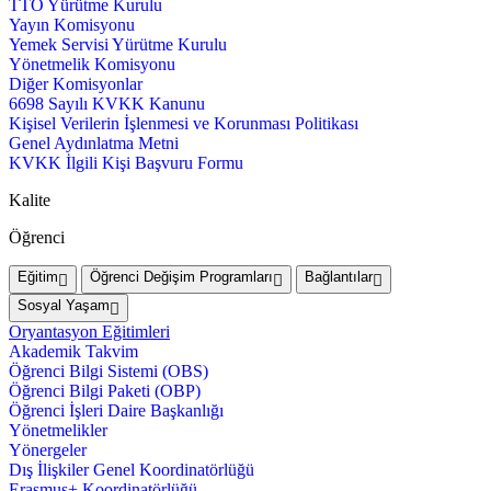
TTO Yürütme Kurulu
Yayın Komisyonu
Yemek Servisi Yürütme Kurulu
Yönetmelik Komisyonu
Diğer Komisyonlar
6698 Sayılı KVKK Kanunu
Kişisel Verilerin İşlenmesi ve Korunması Politikası
Genel Aydınlatma Metni
KVKK İlgili Kişi Başvuru Formu
Kalite
Öğrenci
Eğitim
Öğrenci Değişim Programları
Bağlantılar
Sosyal Yaşam
Oryantasyon Eğitimleri
Akademik Takvim
Öğrenci Bilgi Sistemi (OBS)
Öğrenci Bilgi Paketi (OBP)
Öğrenci İşleri Daire Başkanlığı
Yönetmelikler
Yönergeler
Dış İlişkiler Genel Koordinatörlüğü
Erasmus+ Koordinatörlüğü