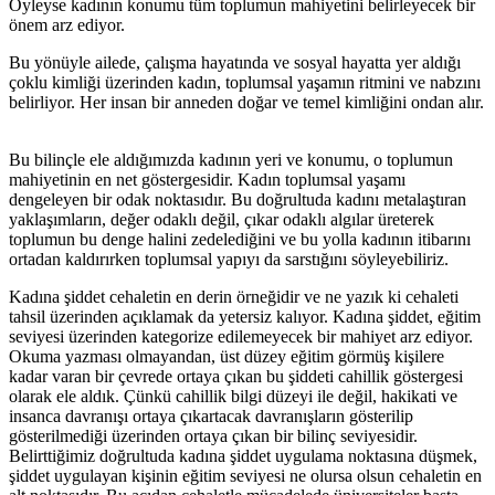
Öyleyse kadının konumu tüm toplumun mahiyetini belirleyecek bir
önem arz ediyor.
Bu yönüyle ailede, çalışma hayatında ve sosyal hayatta yer aldığı
çoklu kimliği üzerinden kadın, toplumsal yaşamın ritmini ve nabzını
belirliyor. Her insan bir anneden doğar ve temel kimliğini ondan alır.
Bu bilinçle ele aldığımızda kadının yeri ve konumu, o toplumun
mahiyetinin en net göstergesidir. Kadın toplumsal yaşamı
dengeleyen bir odak noktasıdır. Bu doğrultuda kadını metalaştıran
yaklaşımların, değer odaklı değil, çıkar odaklı algılar üreterek
toplumun bu denge halini zedelediğini ve bu yolla kadının itibarını
ortadan kaldırırken toplumsal yapıyı da sarstığını söyleyebiliriz.
Kadına şiddet cehaletin en derin örneğidir ve ne yazık ki cehaleti
tahsil üzerinden açıklamak da yetersiz kalıyor. Kadına şiddet, eğitim
seviyesi üzerinden kategorize edilemeyecek bir mahiyet arz ediyor.
Okuma yazması olmayandan, üst düzey eğitim görmüş kişilere
kadar varan bir çevrede ortaya çıkan bu şiddeti cahillik göstergesi
olarak ele aldık. Çünkü cahillik bilgi düzeyi ile değil, hakikati ve
insanca davranışı ortaya çıkartacak davranışların gösterilip
gösterilmediği üzerinden ortaya çıkan bir bilinç seviyesidir.
Belirttiğimiz doğrultuda kadına şiddet uygulama noktasına düşmek,
şiddet uygulayan kişinin eğitim seviyesi ne olursa olsun cehaletin en