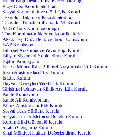
Patent Bilgi Destek Ofisi Koordinatörlüğü
Proje Ofisi Koordinatörlüğü
Sosyal Sorumluluk ve Gönl. Çlş. Koord.
Teknoloji Takımları Koordinatörlüğü
Teknoloji Transfer Ofisi ve K.M. Koord.
YLSY Burs Koordinatörlüğü
Tüm Koordinatörlükler ve Koordinatörler
Akad. Teş. Düz. Dent. ve İtiraz Komisyonu
BAP Komisyonu
Bilimsel Araştırma ve Yayın Etiği Kurulu
Bilişim Sistemleri Yönlendirme Kurulu
Eğitim Komisyonu
Fen ve Mühendislik Bilimsel Araştırmalar Etik Kurulu
İnsan Araştırmaları Etik Kurulu
İş Etik Kurulu
Hayvan Deneyleri Yerel Etik Kurulu
Girişimsel Olmayan Klinik Arş. Etik Kurulu
Kalite Komisyonu
Kalite Alt Komisyonları
Klinik Araştırmalar Etik Kurulu
Sosyal Tesis Yürütme Kurulu
Sosyal Tesisler İşletmesi Denetim Kurulu
Kurum Bilgi Güvenliği Kurulu
Strateji Geliştirme Kurulu
Sınai Mülkiyet Hakları Değerlendirme Kurulu