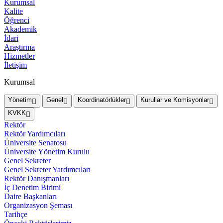
Kurumsal
Kalite
Öğrenci
Akademik
İdari
Araştırma
Hizmetler
İletişim
Kurumsal
Yönetim
Genel
Koordinatörlükler
Kurullar ve Komisyonlar
KVKK
Rektör
Rektör Yardımcıları
Üniversite Senatosu
Üniversite Yönetim Kurulu
Genel Sekreter
Genel Sekreter Yardımcıları
Rektör Danışmanları
İç Denetim Birimi
Daire Başkanları
Organizasyon Şeması
Tarihçe