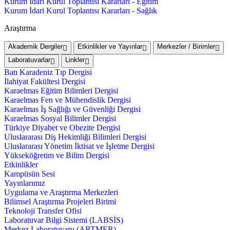
Kurum İdari Kurul Toplantısı Kararları - Eğitim
Kurum İdari Kurul Toplantısı Kararları - Sağlık
Araştırma
Akademik Dergiler
Etkinlikler ve Yayınlar
Merkezler / Birimler
Laboratuvarlar
Linkler
Batı Karadeniz Tıp Dergisi
İlahiyat Fakültesi Dergisi
Karaelmas Eğitim Bilimleri Dergisi
Karaelmas Fen ve Mühendislik Dergisi
Karaelmas İş Sağlığı ve Güvenliği Dergisi
Karaelmas Sosyal Bilimler Dergisi
Türkiye Diyabet ve Obezite Dergisi
Uluslararası Diş Hekimliği Bilimleri Dergisi
Uluslararası Yönetim İktisat ve İşletme Dergisi
Yükseköğretim ve Bilim Dergisi
Etkinlikler
Kampüsün Sesi
Yayınlarımız
Uygulama ve Araştırma Merkezleri
Bilimsel Araştırma Projeleri Birimi
Teknoloji Transfer Ofisi
Laboratuvar Bilgi Sistemi (LABSİS)
Merkez Laboratuvaru (ARTMER)