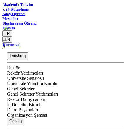
Akademik Takvim
7/24 Kütüphane
Aday Öğrenci
Mezunlar
Uluslararası Öğrenci
İletişim
TR
EN
Kurumsal
Yönetim
Rektör
Rektör Yardımcıları
Üniversite Senatosu
Üniversite Yönetim Kurulu
Genel Sekreter
Genel Sekreter Yardımcıları
Rektör Danışmanları
İç Denetim Birimi
Daire Başkanları
Organizasyon Şeması
Genel