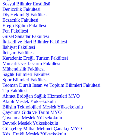
Sosyal Bilimler Enstitüsü
Denizcilik Fakültesi
Diş Hekimliği Fakültesi
Eczacılık Fakültesi
Ereğli Eğitim Fakültesi
Fen Fakültesi
Güzel Sanatlar Fakültesi
İktisadi ve İdari Bilimler Fakültesi
İlahiyat Fakültesi
İletişim Fakültesi
Karadeniz Ereğli Turizm Fakültesi
Mimarlık ve Tasarım Fakültesi
Mühendislik Fakültesi
Sağlık Bilimleri Fakültesi
Spor Bilimleri Fakültesi
Teoman Duralı İnsan ve Toplum Bilimleri Fakültesi
Tıp Fakültesi
Ahmet Erdoğan Sağlık Hizmetleri MYO
Alaplı Meslek Yüksekokulu
Bilişim Teknolojileri Meslek Yüksekokulu
Çaycuma Gıda ve Tarım MYO
Çaycuma Meslek Yüksekokulu
Devrek Meslek Yüksekokulu
Gökçebey Mithat Mehmet Çanakçı MYO
Kdz. Ereğli Meslek Yüksekokulu