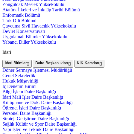
Zonguldak Meslek Yüksekokulu
Atatürk İlkeleri ve İnkılâp Tarihi Bölümü
Enformatik Bölümü
Türk Dili Bölümü
Çaycuma Sivil Havacılık Yüksekokulu
Devlet Konservatuvarı
Uygulamalı Bilimler Yüksekokulu
Yabancı Diller Yüksekokulu
İdari
İdari Birimler
Daire Başkanlıkları
KİK Kararları
Döner Sermaye İşletmesi Müdürlüğü
Genel Sekreterlik
Hukuk Müşavirliği
İç Denetim Birimi
Bilgi İşlem Daire Başkanlığı
İdari Mali İşler Daire Başkanlığı
Kütüphane ve Dok. Daire Başkanlığı
Öğrenci İşleri Daire Başkanlığı
Personel Daire Başkanlığı
Strateji Geliştirme Daire Başkanlığı
Sağlık Kültür ve Spor Daire Başkanlığı
Yapı İşleri ve Teknik Daire Başkanlığı