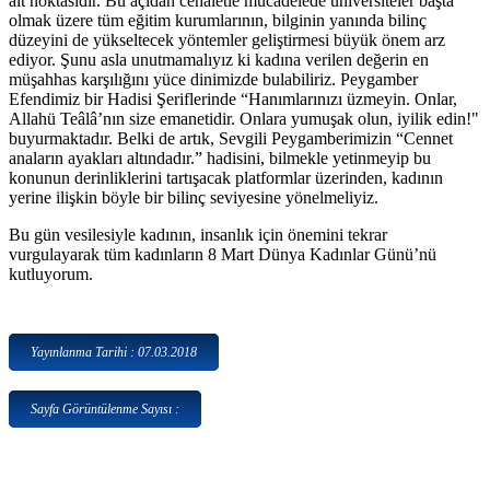
alt noktasıdır. Bu açıdan cehaletle mücadelede üniversiteler başta
olmak üzere tüm eğitim kurumlarının, bilginin yanında bilinç
düzeyini de yükseltecek yöntemler geliştirmesi büyük önem arz
ediyor. Şunu asla unutmamalıyız ki kadına verilen değerin en
müşahhas karşılığını yüce dinimizde bulabiliriz. Peygamber
Efendimiz bir Hadisi Şeriflerinde “Hanımlarınızı üzmeyin. Onlar,
Allahü Teâlâ’nın size emanetidir. Onlara yumuşak olun, iyilik edin!"
buyurmaktadır. Belki de artık, Sevgili Peygamberimizin “Cennet
anaların ayakları altındadır.” hadisini, bilmekle yetinmeyip bu
konunun derinliklerini tartışacak platformlar üzerinden, kadının
yerine ilişkin böyle bir bilinç seviyesine yönelmeliyiz.
Bu gün vesilesiyle kadının, insanlık için önemini tekrar
vurgulayarak tüm kadınların 8 Mart Dünya Kadınlar Günü’nü
kutluyorum.
Yayınlanma Tarihi : 07.03.2018
Sayfa Görüntülenme Sayısı :