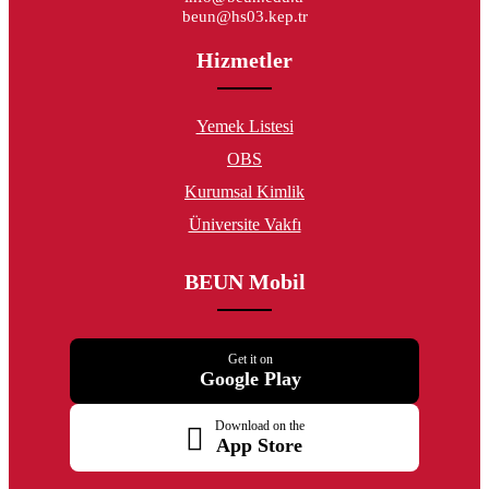
beun@hs03.kep.tr
Hizmetler
Yemek Listesi
OBS
Kurumsal Kimlik
Üniversite Vakfı
BEUN Mobil
Get it on
Google Play
Download on the
App Store