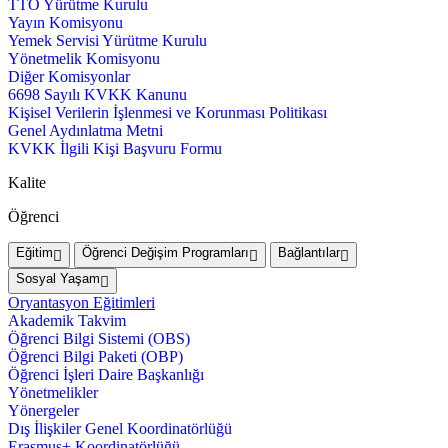
TTO Yürütme Kurulu
Yayın Komisyonu
Yemek Servisi Yürütme Kurulu
Yönetmelik Komisyonu
Diğer Komisyonlar
6698 Sayılı KVKK Kanunu
Kişisel Verilerin İşlenmesi ve Korunması Politikası
Genel Aydınlatma Metni
KVKK İlgili Kişi Başvuru Formu
Kalite
Öğrenci
Eğitim
Öğrenci Değişim Programları
Bağlantılar
Sosyal Yaşam
Oryantasyon Eğitimleri
Akademik Takvim
Öğrenci Bilgi Sistemi (OBS)
Öğrenci Bilgi Paketi (OBP)
Öğrenci İşleri Daire Başkanlığı
Yönetmelikler
Yönergeler
Dış İlişkiler Genel Koordinatörlüğü
Erasmus+ Koordinatörlüğü