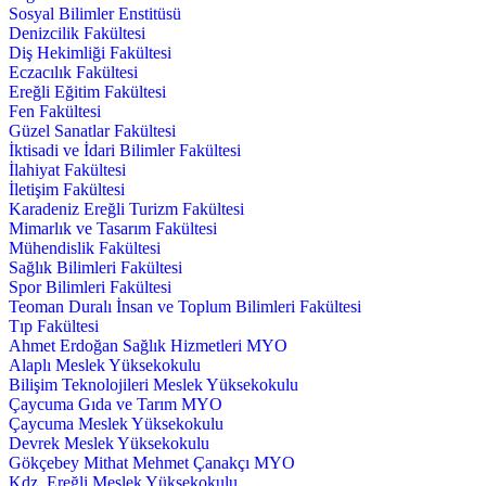
Sosyal Bilimler Enstitüsü
Denizcilik Fakültesi
Diş Hekimliği Fakültesi
Eczacılık Fakültesi
Ereğli Eğitim Fakültesi
Fen Fakültesi
Güzel Sanatlar Fakültesi
İktisadi ve İdari Bilimler Fakültesi
İlahiyat Fakültesi
İletişim Fakültesi
Karadeniz Ereğli Turizm Fakültesi
Mimarlık ve Tasarım Fakültesi
Mühendislik Fakültesi
Sağlık Bilimleri Fakültesi
Spor Bilimleri Fakültesi
Teoman Duralı İnsan ve Toplum Bilimleri Fakültesi
Tıp Fakültesi
Ahmet Erdoğan Sağlık Hizmetleri MYO
Alaplı Meslek Yüksekokulu
Bilişim Teknolojileri Meslek Yüksekokulu
Çaycuma Gıda ve Tarım MYO
Çaycuma Meslek Yüksekokulu
Devrek Meslek Yüksekokulu
Gökçebey Mithat Mehmet Çanakçı MYO
Kdz. Ereğli Meslek Yüksekokulu