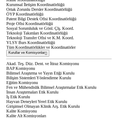
Kurumsal İletişim Koordinatörlüğü
Ortak Zorunlu Dersler Koordinatörlüğü
ÖYP Koordinatörlüğü
Patent Bilgi Destek Ofisi Koordinatörlüğü
Proje Ofisi Koordinatörlüğü
Sosyal Sorumluluk ve Gönl. Çlş. Koord.
Teknoloji Takımları Koordinatörlüğü
Teknoloji Transfer Ofisi ve K.M. Koord.
YLSY Burs Koordinatörlüğü
Tüm Koordinatörlükler ve Koordinatörler
Kurullar ve Komisyonlar
Akad. Teş. Düz. Dent. ve İtiraz Komisyonu
BAP Komisyonu
Bilimsel Araştırma ve Yayın Etiği Kurulu
Bilişim Sistemleri Yönlendirme Kurulu
Eğitim Komisyonu
Fen ve Mühendislik Bilimsel Araştırmalar Etik Kurulu
İnsan Araştırmaları Etik Kurulu
İş Etik Kurulu
Hayvan Deneyleri Yerel Etik Kurulu
Girişimsel Olmayan Klinik Arş. Etik Kurulu
Kalite Komisyonu
Kalite Alt Komisyonları