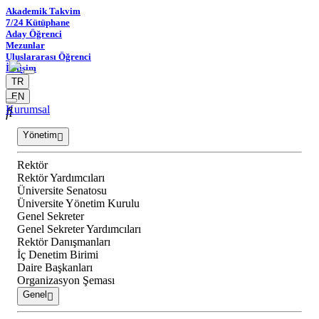
Akademik Takvim
7/24 Kütüphane
Aday Öğrenci
Mezunlar
Uluslararası Öğrenci
İletişim
TR
EN
Kurumsal
Yönetim
Rektör
Rektör Yardımcıları
Üniversite Senatosu
Üniversite Yönetim Kurulu
Genel Sekreter
Genel Sekreter Yardımcıları
Rektör Danışmanları
İç Denetim Birimi
Daire Başkanları
Organizasyon Şeması
Genel