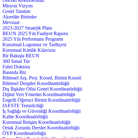
Önceki Rektörlerimiz
Misyon Vizyon
Genel Tanıtım
Akredite Birimler
Mevzuat
2023-2027 Stratejik Planı
BEUN 2025 Yılı Faaliyet Raporu
2025 Yılı Performans Programı
Kurumsal Logomuz ve Tarihçesi
Kurumsal Kimlik Kılavuzu
Bir Bakışta BEUN
360 Sanal Tur
Fahri Doktora
Basında Biz
Bilimsel Arş. Proj. Koord. Birimi Koord.
Bilimsel Dergiler Koordinatörlüğü
Dış İlişkiler Ofisi Genel Koordinatörlüğü
Dijital Veri Yönetim Koordinatörlüğü
Engelli Öğrenci Birimi Koordinatörlüğü
IAESTE Temsilciliği
İş Sağlığı ve Güvenliği Koordinatörlüğü
Kalite Koordinatörlüğü
Kurumsal İletişim Koordinatörlüğü
Ortak Zorunlu Dersler Koordinatörlüğü
ÖYP Koordinatörlüğü