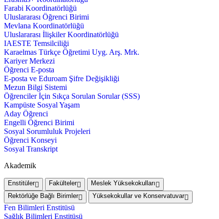
Farabi Koordinatörlüğü
Uluslararası Öğrenci Birimi
Mevlana Koordinatörlüğü
Uluslararası İlişkiler Koordinatörlüğü
IAESTE Temsilciliği
Karaelmas Türkçe Öğretimi Uyg. Arş. Mrk.
Kariyer Merkezi
Öğrenci E-posta
E-posta ve Eduroam Şifre Değişikliği
Mezun Bilgi Sistemi
Öğrenciler İçin Sıkça Sorulan Sorular (SSS)
Kampüste Sosyal Yaşam
Aday Öğrenci
Engelli Öğrenci Birimi
Sosyal Sorumluluk Projeleri
Öğrenci Konseyi
Sosyal Transkript
Akademik
Enstitüler
Fakülteler
Meslek Yüksekokulları
Rektörlüğe Bağlı Birimler
Yüksekokullar ve Konservatuvar
Fen Bilimleri Enstitüsü
Sağlık Bilimleri Enstitüsü