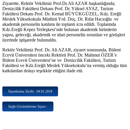
Ziyarette, Rektör Vekilimiz Prof.Dr.Ali AZAR başkanlığında;
Denizcilik Fakültesi Dekanı Prof. Dr. Yüksel AYAZ, Turizm
Fakültesi Dekanı Prof. Dr. Kemal BÜYÜKGÜZEL, Kdz. Ereğli
Meslek Yüksekokulu Müdürü Yrd. Doç. Dr. Rıfat Hacıoğlu ve
akademik personelin katılımı ile toplantı icra edildi. Toplantıda
Kdz.Ereğli Kepez Yerleşkesi’nde bulunan akademik birimlerin
yapısı, geleceği, akademik ve idari personelin sorunları ve görüşleri
üzerinde iştişarede bulunuldu.
Rektör Vekilimiz Prof. Dr. Ali AZAR, ziyaret sonrasında, Bülent
Ecevit Üniversitesi önceki Rektörü Prof. Dr. Mahmut ÖZER’e
Bülent Ecevit Üniversitesi’ne ve Denizcilik Fakültesi, Turizm
Fakültesi ve Kdz.Ereğli Meslek Yüksekokulu’na vermiş olduğu tüm
katkılardan dolayı teşekkür ettiğini ifade etti.
Yayınlanma Tarihi : 04.01.2018
Sayfa Görüntülenme Sayısı :