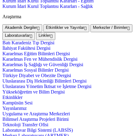
Kurum İdari Kurul Toplantısı Kararları - Eğitim
Kurum İdari Kurul Toplantısı Kararları - Sağlık
Araştırma
Akademik Dergiler
Etkinlikler ve Yayınlar
Merkezler / Birimler
Laboratuvarlar
Linkler
Batı Karadeniz Tıp Dergisi
İlahiyat Fakültesi Dergisi
Karaelmas Eğitim Bilimleri Dergisi
Karaelmas Fen ve Mühendislik Dergisi
Karaelmas İş Sağlığı ve Güvenliği Dergisi
Karaelmas Sosyal Bilimler Dergisi
Türkiye Diyabet ve Obezite Dergisi
Uluslararası Diş Hekimliği Bilimleri Dergisi
Uluslararası Yönetim İktisat ve İşletme Dergisi
Yükseköğretim ve Bilim Dergisi
Etkinlikler
Kampüsün Sesi
Yayınlarımız
Uygulama ve Araştırma Merkezleri
Bilimsel Araştırma Projeleri Birimi
Teknoloji Transfer Ofisi
Laboratuvar Bilgi Sistemi (LABSİS)
Merkez Laboratuvaru (ARTMER)