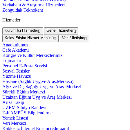
Veritabanı & Araştırma Hizmetleri
Zonguldak Teknokent
Hizmetler
Kurum İçi Hizmetler
Genel Hizmetler
Kolay Erişim Hizmet Menüsü
Veri / İletişim
Anaokulumuz
Cafe Akademi
Kongre ve Kültür Merkezlerimiz
Lojmanlar
Personel E-Posta Servisi
Sosyal Tesisler
Yüzme Havuzu
Hastane (Sağlık Uyg.ve Araş.Merkezi)
Ağız ve Diş Sağlığı Uyg. ve Araş. Merkezi
Sürekli Eğitim Merkezi
Uzaktan Eğitim Uyg.ve Araş.Merkezi
Arıza Takip
UZEM Stüdyo Randevu
E-KAMPÜS Bilgilendirme
Yemek Listesi
Veri Merkezi
Kablosuz İnternet Erişimi (eduroam)