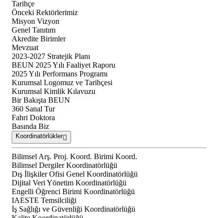
Tarihçe
Önceki Rektörlerimiz
Misyon Vizyon
Genel Tanıtım
Akredite Birimler
Mevzuat
2023-2027 Stratejik Planı
BEUN 2025 Yılı Faaliyet Raporu
2025 Yılı Performans Programı
Kurumsal Logomuz ve Tarihçesi
Kurumsal Kimlik Kılavuzu
Bir Bakışta BEUN
360 Sanal Tur
Fahri Doktora
Basında Biz
Koordinatörlükler
Bilimsel Arş. Proj. Koord. Birimi Koord.
Bilimsel Dergiler Koordinatörlüğü
Dış İlişkiler Ofisi Genel Koordinatörlüğü
Dijital Veri Yönetim Koordinatörlüğü
Engelli Öğrenci Birimi Koordinatörlüğü
IAESTE Temsilciliği
İş Sağlığı ve Güvenliği Koordinatörlüğü
Kalite Koordinatörlüğü