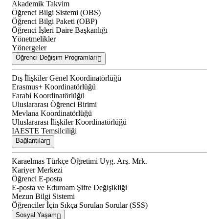
Akademik Takvim
Öğrenci Bilgi Sistemi (OBS)
Öğrenci Bilgi Paketi (OBP)
Öğrenci İşleri Daire Başkanlığı
Yönetmelikler
Yönergeler
Öğrenci Değişim Programları
Dış İlişkiler Genel Koordinatörlüğü
Erasmus+ Koordinatörlüğü
Farabi Koordinatörlüğü
Uluslararası Öğrenci Birimi
Mevlana Koordinatörlüğü
Uluslararası İlişkiler Koordinatörlüğü
IAESTE Temsilciliği
Bağlantılar
Karaelmas Türkçe Öğretimi Uyg. Arş. Mrk.
Kariyer Merkezi
Öğrenci E-posta
E-posta ve Eduroam Şifre Değişikliği
Mezun Bilgi Sistemi
Öğrenciler İçin Sıkça Sorulan Sorular (SSS)
Sosyal Yaşam