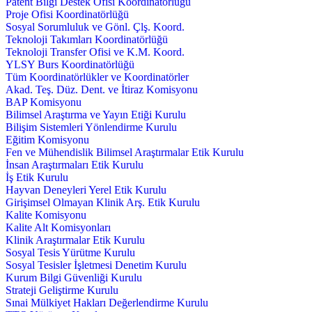
Patent Bilgi Destek Ofisi Koordinatörlüğü
Proje Ofisi Koordinatörlüğü
Sosyal Sorumluluk ve Gönl. Çlş. Koord.
Teknoloji Takımları Koordinatörlüğü
Teknoloji Transfer Ofisi ve K.M. Koord.
YLSY Burs Koordinatörlüğü
Tüm Koordinatörlükler ve Koordinatörler
Akad. Teş. Düz. Dent. ve İtiraz Komisyonu
BAP Komisyonu
Bilimsel Araştırma ve Yayın Etiği Kurulu
Bilişim Sistemleri Yönlendirme Kurulu
Eğitim Komisyonu
Fen ve Mühendislik Bilimsel Araştırmalar Etik Kurulu
İnsan Araştırmaları Etik Kurulu
İş Etik Kurulu
Hayvan Deneyleri Yerel Etik Kurulu
Girişimsel Olmayan Klinik Arş. Etik Kurulu
Kalite Komisyonu
Kalite Alt Komisyonları
Klinik Araştırmalar Etik Kurulu
Sosyal Tesis Yürütme Kurulu
Sosyal Tesisler İşletmesi Denetim Kurulu
Kurum Bilgi Güvenliği Kurulu
Strateji Geliştirme Kurulu
Sınai Mülkiyet Hakları Değerlendirme Kurulu