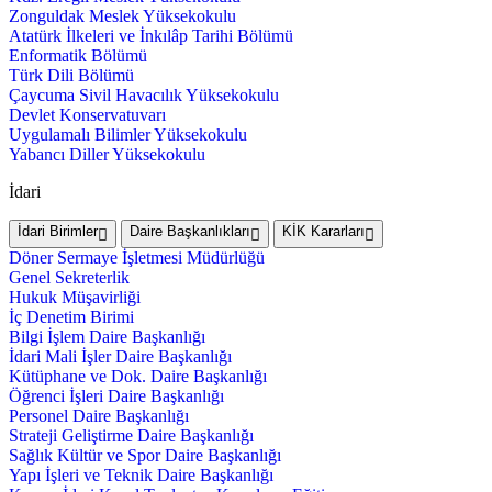
Zonguldak Meslek Yüksekokulu
Atatürk İlkeleri ve İnkılâp Tarihi Bölümü
Enformatik Bölümü
Türk Dili Bölümü
Çaycuma Sivil Havacılık Yüksekokulu
Devlet Konservatuvarı
Uygulamalı Bilimler Yüksekokulu
Yabancı Diller Yüksekokulu
İdari
İdari Birimler
Daire Başkanlıkları
KİK Kararları
Döner Sermaye İşletmesi Müdürlüğü
Genel Sekreterlik
Hukuk Müşavirliği
İç Denetim Birimi
Bilgi İşlem Daire Başkanlığı
İdari Mali İşler Daire Başkanlığı
Kütüphane ve Dok. Daire Başkanlığı
Öğrenci İşleri Daire Başkanlığı
Personel Daire Başkanlığı
Strateji Geliştirme Daire Başkanlığı
Sağlık Kültür ve Spor Daire Başkanlığı
Yapı İşleri ve Teknik Daire Başkanlığı