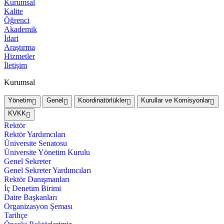
Kurumsal
Kalite
Öğrenci
Akademik
İdari
Araştırma
Hizmetler
İletişim
Kurumsal
Yönetim
Genel
Koordinatörlükler
Kurullar ve Komisyonlar
KVKK
Rektör
Rektör Yardımcıları
Üniversite Senatosu
Üniversite Yönetim Kurulu
Genel Sekreter
Genel Sekreter Yardımcıları
Rektör Danışmanları
İç Denetim Birimi
Daire Başkanları
Organizasyon Şeması
Tarihçe