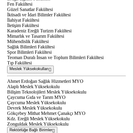
Fen Fakültesi
Güzel Sanatlar Fakültesi
İktisadi ve İdari Bilimler Fakültesi
İlahiyat Fakültesi
İletişim Fakültesi
Karadeniz Ereğli Turizm Fakültesi
Mimarlık ve Tasarım Fakültesi
Mühendislik Fakültesi
Sağlık Bilimleri Fakültesi
Spor Bilimleri Fakültesi
Teoman Duralı İnsan ve Toplum Bilimleri Fakültesi
Tıp Fakültesi
Meslek Yüksekokulları
Ahmet Erdoğan Sağlık Hizmetleri MYO
Alaplı Meslek Yüksekokulu
Bilişim Teknolojileri Meslek Yüksekokulu
Çaycuma Gıda ve Tarım MYO
Çaycuma Meslek Yüksekokulu
Devrek Meslek Yüksekokulu
Gökçebey Mithat Mehmet Çanakçı MYO
Kdz. Ereğli Meslek Yüksekokulu
Zonguldak Meslek Yüksekokulu
Rektörlüğe Bağlı Birimler