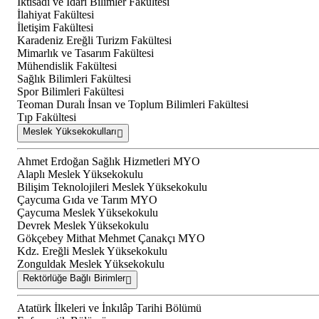
İktisadi ve İdari Bilimler Fakültesi
İlahiyat Fakültesi
İletişim Fakültesi
Karadeniz Ereğli Turizm Fakültesi
Mimarlık ve Tasarım Fakültesi
Mühendislik Fakültesi
Sağlık Bilimleri Fakültesi
Spor Bilimleri Fakültesi
Teoman Duralı İnsan ve Toplum Bilimleri Fakültesi
Tıp Fakültesi
Meslek Yüksekokulları
Ahmet Erdoğan Sağlık Hizmetleri MYO
Alaplı Meslek Yüksekokulu
Bilişim Teknolojileri Meslek Yüksekokulu
Çaycuma Gıda ve Tarım MYO
Çaycuma Meslek Yüksekokulu
Devrek Meslek Yüksekokulu
Gökçebey Mithat Mehmet Çanakçı MYO
Kdz. Ereğli Meslek Yüksekokulu
Zonguldak Meslek Yüksekokulu
Rektörlüğe Bağlı Birimler
Atatürk İlkeleri ve İnkılâp Tarihi Bölümü