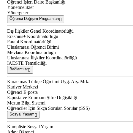
Öğrenci İşleri Daire Başkanlığı
Yönetmelikler
Yönergeler
Öğrenci Değişim Programları
Dış İlişkiler Genel Koordinatörlüğü
Erasmus+ Koordinatörlüğü
Farabi Koordinatörlüğü
Uluslararası Öğrenci Birimi
Mevlana Koordinatörlüğü
Uluslararası İlişkiler Koordinatörlüğü
IAESTE Temsilciliği
Bağlantılar
Karaelmas Türkçe Öğretimi Uyg. Arş. Mrk.
Kariyer Merkezi
Öğrenci E-posta
E-posta ve Eduroam Şifre Değişikliği
Mezun Bilgi Sistemi
Öğrenciler İçin Sıkça Sorulan Sorular (SSS)
Sosyal Yaşam
Kampüste Sosyal Yaşam
Aday Öğrenci