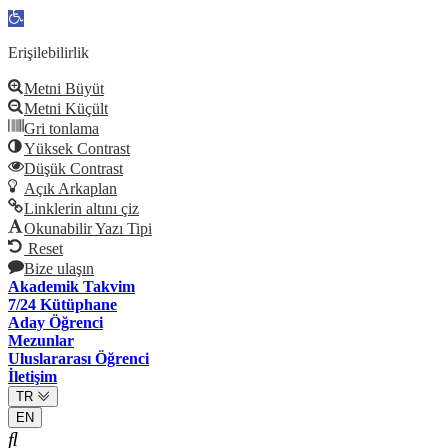
Open
toolbar
Erişilebilirlik
Metni Büyüt
Metni Küçült
Gri tonlama
Yüksek Contrast
Düşük Contrast
Açık Arkaplan
Linklerin altını çiz
Okunabilir Yazı Tipi
Reset
Bize ulaşın
Akademik Takvim
7/24 Kütüphane
Aday Öğrenci
Mezunlar
Uluslararası Öğrenci
İletişim
TR
EN