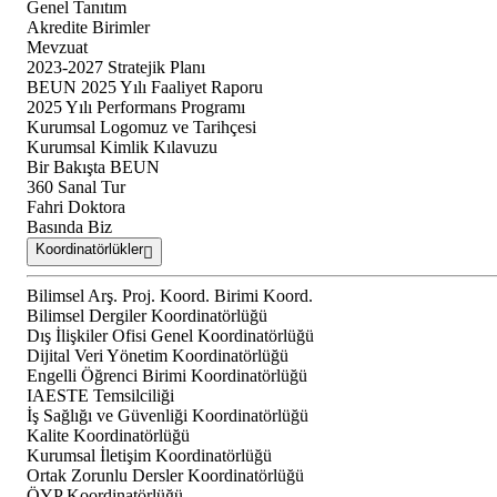
Genel Tanıtım
Akredite Birimler
Mevzuat
2023-2027 Stratejik Planı
BEUN 2025 Yılı Faaliyet Raporu
2025 Yılı Performans Programı
Kurumsal Logomuz ve Tarihçesi
Kurumsal Kimlik Kılavuzu
Bir Bakışta BEUN
360 Sanal Tur
Fahri Doktora
Basında Biz
Koordinatörlükler
Bilimsel Arş. Proj. Koord. Birimi Koord.
Bilimsel Dergiler Koordinatörlüğü
Dış İlişkiler Ofisi Genel Koordinatörlüğü
Dijital Veri Yönetim Koordinatörlüğü
Engelli Öğrenci Birimi Koordinatörlüğü
IAESTE Temsilciliği
İş Sağlığı ve Güvenliği Koordinatörlüğü
Kalite Koordinatörlüğü
Kurumsal İletişim Koordinatörlüğü
Ortak Zorunlu Dersler Koordinatörlüğü
ÖYP Koordinatörlüğü