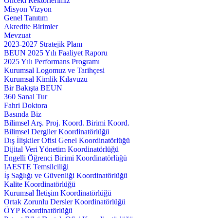
Önceki Rektörlerimiz
Misyon Vizyon
Genel Tanıtım
Akredite Birimler
Mevzuat
2023-2027 Stratejik Planı
BEUN 2025 Yılı Faaliyet Raporu
2025 Yılı Performans Programı
Kurumsal Logomuz ve Tarihçesi
Kurumsal Kimlik Kılavuzu
Bir Bakışta BEUN
360 Sanal Tur
Fahri Doktora
Basında Biz
Bilimsel Arş. Proj. Koord. Birimi Koord.
Bilimsel Dergiler Koordinatörlüğü
Dış İlişkiler Ofisi Genel Koordinatörlüğü
Dijital Veri Yönetim Koordinatörlüğü
Engelli Öğrenci Birimi Koordinatörlüğü
IAESTE Temsilciliği
İş Sağlığı ve Güvenliği Koordinatörlüğü
Kalite Koordinatörlüğü
Kurumsal İletişim Koordinatörlüğü
Ortak Zorunlu Dersler Koordinatörlüğü
ÖYP Koordinatörlüğü