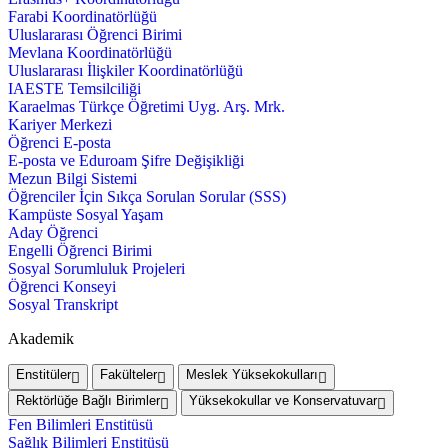
Farabi Koordinatörlüğü
Uluslararası Öğrenci Birimi
Mevlana Koordinatörlüğü
Uluslararası İlişkiler Koordinatörlüğü
IAESTE Temsilciliği
Karaelmas Türkçe Öğretimi Uyg. Arş. Mrk.
Kariyer Merkezi
Öğrenci E-posta
E-posta ve Eduroam Şifre Değişikliği
Mezun Bilgi Sistemi
Öğrenciler İçin Sıkça Sorulan Sorular (SSS)
Kampüste Sosyal Yaşam
Aday Öğrenci
Engelli Öğrenci Birimi
Sosyal Sorumluluk Projeleri
Öğrenci Konseyi
Sosyal Transkript
Akademik
Enstitüler
Fakülteler
Meslek Yüksekokulları
Rektörlüğe Bağlı Birimler
Yüksekokullar ve Konservatuvar
Fen Bilimleri Enstitüsü
Sağlık Bilimleri Enstitüsü