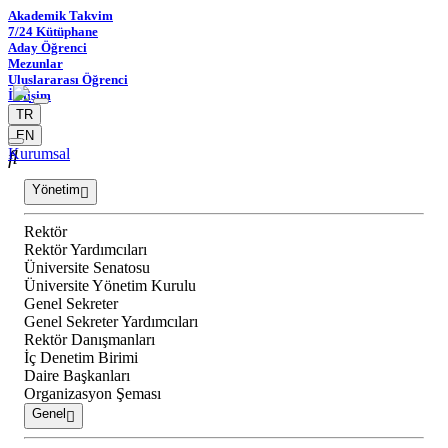
Akademik Takvim
7/24 Kütüphane
Aday Öğrenci
Mezunlar
Uluslararası Öğrenci
İletişim
TR
EN
Kurumsal
Yönetim
Rektör
Rektör Yardımcıları
Üniversite Senatosu
Üniversite Yönetim Kurulu
Genel Sekreter
Genel Sekreter Yardımcıları
Rektör Danışmanları
İç Denetim Birimi
Daire Başkanları
Organizasyon Şeması
Genel