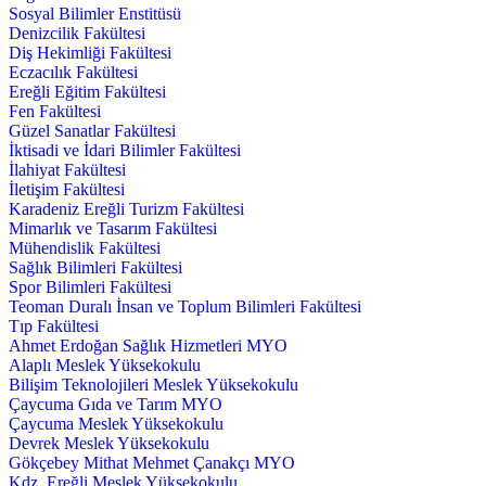
Sosyal Bilimler Enstitüsü
Denizcilik Fakültesi
Diş Hekimliği Fakültesi
Eczacılık Fakültesi
Ereğli Eğitim Fakültesi
Fen Fakültesi
Güzel Sanatlar Fakültesi
İktisadi ve İdari Bilimler Fakültesi
İlahiyat Fakültesi
İletişim Fakültesi
Karadeniz Ereğli Turizm Fakültesi
Mimarlık ve Tasarım Fakültesi
Mühendislik Fakültesi
Sağlık Bilimleri Fakültesi
Spor Bilimleri Fakültesi
Teoman Duralı İnsan ve Toplum Bilimleri Fakültesi
Tıp Fakültesi
Ahmet Erdoğan Sağlık Hizmetleri MYO
Alaplı Meslek Yüksekokulu
Bilişim Teknolojileri Meslek Yüksekokulu
Çaycuma Gıda ve Tarım MYO
Çaycuma Meslek Yüksekokulu
Devrek Meslek Yüksekokulu
Gökçebey Mithat Mehmet Çanakçı MYO
Kdz. Ereğli Meslek Yüksekokulu