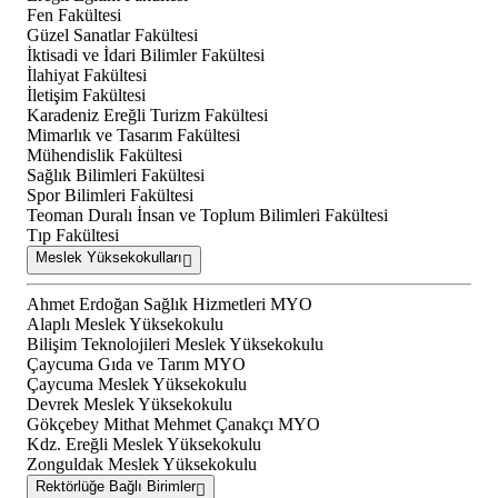
Fen Fakültesi
Güzel Sanatlar Fakültesi
İktisadi ve İdari Bilimler Fakültesi
İlahiyat Fakültesi
İletişim Fakültesi
Karadeniz Ereğli Turizm Fakültesi
Mimarlık ve Tasarım Fakültesi
Mühendislik Fakültesi
Sağlık Bilimleri Fakültesi
Spor Bilimleri Fakültesi
Teoman Duralı İnsan ve Toplum Bilimleri Fakültesi
Tıp Fakültesi
Meslek Yüksekokulları
Ahmet Erdoğan Sağlık Hizmetleri MYO
Alaplı Meslek Yüksekokulu
Bilişim Teknolojileri Meslek Yüksekokulu
Çaycuma Gıda ve Tarım MYO
Çaycuma Meslek Yüksekokulu
Devrek Meslek Yüksekokulu
Gökçebey Mithat Mehmet Çanakçı MYO
Kdz. Ereğli Meslek Yüksekokulu
Zonguldak Meslek Yüksekokulu
Rektörlüğe Bağlı Birimler