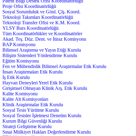
Patent Bilgi Destek Ofisi Koordinatörlüğü
Proje Ofisi Koordinatörlüğü
Sosyal Sorumluluk ve Gönl. Çlş. Koord.
Teknoloji Takımları Koordinatörlüğü
Teknoloji Transfer Ofisi ve K.M. Koord.
YLSY Burs Koordinatörlüğü
Tüm Koordinatörlükler ve Koordinatörler
Akad. Teş. Düz. Dent. ve İtiraz Komisyonu
BAP Komisyonu
Bilimsel Araştırma ve Yayın Etiği Kurulu
Bilişim Sistemleri Yönlendirme Kurulu
Eğitim Komisyonu
Fen ve Mühendislik Bilimsel Araştırmalar Etik Kurulu
İnsan Araştırmaları Etik Kurulu
İş Etik Kurulu
Hayvan Deneyleri Yerel Etik Kurulu
Girişimsel Olmayan Klinik Arş. Etik Kurulu
Kalite Komisyonu
Kalite Alt Komisyonları
Klinik Araştırmalar Etik Kurulu
Sosyal Tesis Yürütme Kurulu
Sosyal Tesisler İşletmesi Denetim Kurulu
Kurum Bilgi Güvenliği Kurulu
Strateji Geliştirme Kurulu
Sınai Mülkiyet Hakları Değerlendirme Kurulu