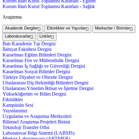
Kurum İdari Kurul Toplantısı Kararları - Eğitim
Kurum İdari Kurul Toplantısı Kararları - Sağlık
Araştırma
Akademik Dergiler
Etkinlikler ve Yayınlar
Merkezler / Birimler
Laboratuvarlar
Linkler
Batı Karadeniz Tıp Dergisi
İlahiyat Fakültesi Dergisi
Karaelmas Eğitim Bilimleri Dergisi
Karaelmas Fen ve Mühendislik Dergisi
Karaelmas İş Sağlığı ve Güvenliği Dergisi
Karaelmas Sosyal Bilimler Dergisi
Türkiye Diyabet ve Obezite Dergisi
Uluslararası Diş Hekimliği Bilimleri Dergisi
Uluslararası Yönetim İktisat ve İşletme Dergisi
Yükseköğretim ve Bilim Dergisi
Etkinlikler
Kampüsün Sesi
Yayınlarımız
Uygulama ve Araştırma Merkezleri
Bilimsel Araştırma Projeleri Birimi
Teknoloji Transfer Ofisi
Laboratuvar Bilgi Sistemi (LABSİS)
Merkez Laboratuvaru (ARTMER)