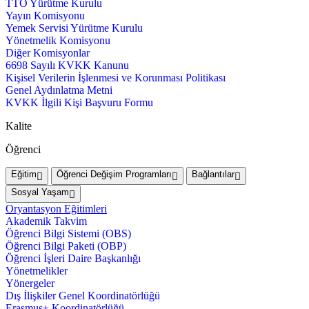
TTO Yürütme Kurulu
Yayın Komisyonu
Yemek Servisi Yürütme Kurulu
Yönetmelik Komisyonu
Diğer Komisyonlar
6698 Sayılı KVKK Kanunu
Kişisel Verilerin İşlenmesi ve Korunması Politikası
Genel Aydınlatma Metni
KVKK İlgili Kişi Başvuru Formu
Kalite
Öğrenci
Eğitim
Öğrenci Değişim Programları
Bağlantılar
Sosyal Yaşam
Oryantasyon Eğitimleri
Akademik Takvim
Öğrenci Bilgi Sistemi (OBS)
Öğrenci Bilgi Paketi (OBP)
Öğrenci İşleri Daire Başkanlığı
Yönetmelikler
Yönergeler
Dış İlişkiler Genel Koordinatörlüğü
Erasmus+ Koordinatörlüğü