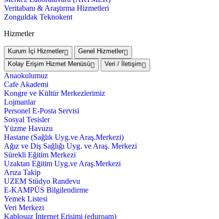
Veritabanı & Araştırma Hizmetleri
Zonguldak Teknokent
Hizmetler
Kurum İçi Hizmetler
Genel Hizmetler
Kolay Erişim Hizmet Menüsü
Veri / İletişim
Anaokulumuz
Cafe Akademi
Kongre ve Kültür Merkezlerimiz
Lojmanlar
Personel E-Posta Servisi
Sosyal Tesisler
Yüzme Havuzu
Hastane (Sağlık Uyg.ve Araş.Merkezi)
Ağız ve Diş Sağlığı Uyg. ve Araş. Merkezi
Sürekli Eğitim Merkezi
Uzaktan Eğitim Uyg.ve Araş.Merkezi
Arıza Takip
UZEM Stüdyo Randevu
E-KAMPÜS Bilgilendirme
Yemek Listesi
Veri Merkezi
Kablosuz İnternet Erişimi (eduroam)