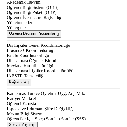
Akademik Takvim
Öğrenci Bilgi Sistemi (OBS)
Öğrenci Bilgi Paketi (OBP)
Öğrenci İşleri Daire Başkanlığı
Yönetmelikler
Yönergeler
Öğrenci Değişim Programları
Dış İlişkiler Genel Koordinatörlüğü
Erasmus+ Koordinatörlüğü
Farabi Koordinatörlüğü
Uluslararası Öğrenci Birimi
Mevlana Koordinatörlüğü
Uluslararası İlişkiler Koordinatörlüğü
IAESTE Temsilciliği
Bağlantılar
Karaelmas Türkçe Öğretimi Uyg. Arş. Mrk.
Kariyer Merkezi
Öğrenci E-posta
E-posta ve Eduroam Şifre Değişikliği
Mezun Bilgi Sistemi
Öğrenciler İçin Sıkça Sorulan Sorular (SSS)
Sosyal Yaşam