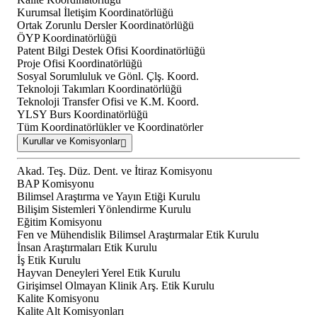
Kurumsal İletişim Koordinatörlüğü
Ortak Zorunlu Dersler Koordinatörlüğü
ÖYP Koordinatörlüğü
Patent Bilgi Destek Ofisi Koordinatörlüğü
Proje Ofisi Koordinatörlüğü
Sosyal Sorumluluk ve Gönl. Çlş. Koord.
Teknoloji Takımları Koordinatörlüğü
Teknoloji Transfer Ofisi ve K.M. Koord.
YLSY Burs Koordinatörlüğü
Tüm Koordinatörlükler ve Koordinatörler
Kurullar ve Komisyonlar
Akad. Teş. Düz. Dent. ve İtiraz Komisyonu
BAP Komisyonu
Bilimsel Araştırma ve Yayın Etiği Kurulu
Bilişim Sistemleri Yönlendirme Kurulu
Eğitim Komisyonu
Fen ve Mühendislik Bilimsel Araştırmalar Etik Kurulu
İnsan Araştırmaları Etik Kurulu
İş Etik Kurulu
Hayvan Deneyleri Yerel Etik Kurulu
Girişimsel Olmayan Klinik Arş. Etik Kurulu
Kalite Komisyonu
Kalite Alt Komisyonları