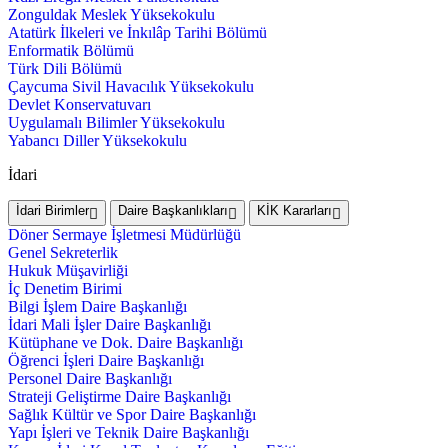
Zonguldak Meslek Yüksekokulu
Atatürk İlkeleri ve İnkılâp Tarihi Bölümü
Enformatik Bölümü
Türk Dili Bölümü
Çaycuma Sivil Havacılık Yüksekokulu
Devlet Konservatuvarı
Uygulamalı Bilimler Yüksekokulu
Yabancı Diller Yüksekokulu
İdari
İdari Birimler
Daire Başkanlıkları
KİK Kararları
Döner Sermaye İşletmesi Müdürlüğü
Genel Sekreterlik
Hukuk Müşavirliği
İç Denetim Birimi
Bilgi İşlem Daire Başkanlığı
İdari Mali İşler Daire Başkanlığı
Kütüphane ve Dok. Daire Başkanlığı
Öğrenci İşleri Daire Başkanlığı
Personel Daire Başkanlığı
Strateji Geliştirme Daire Başkanlığı
Sağlık Kültür ve Spor Daire Başkanlığı
Yapı İşleri ve Teknik Daire Başkanlığı