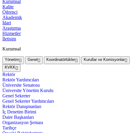
Kurumsal
Kalite
Öğrenci
Akademik
İdari
Araştırma
Hizmetler
İletişim
Kurumsal
Yönetim
Genel
Koordinatörlükler
Kurullar ve Komisyonlar
KVKK
Rektör
Rektör Yardımcıları
Üniversite Senatosu
Üniversite Yönetim Kurulu
Genel Sekreter
Genel Sekreter Yardımcıları
Rektör Danışmanları
İç Denetim Birimi
Daire Başkanları
Organizasyon Şeması
Tarihçe