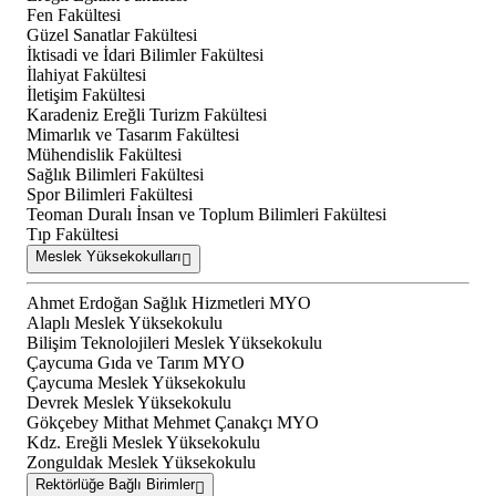
Fen Fakültesi
Güzel Sanatlar Fakültesi
İktisadi ve İdari Bilimler Fakültesi
İlahiyat Fakültesi
İletişim Fakültesi
Karadeniz Ereğli Turizm Fakültesi
Mimarlık ve Tasarım Fakültesi
Mühendislik Fakültesi
Sağlık Bilimleri Fakültesi
Spor Bilimleri Fakültesi
Teoman Duralı İnsan ve Toplum Bilimleri Fakültesi
Tıp Fakültesi
Meslek Yüksekokulları
Ahmet Erdoğan Sağlık Hizmetleri MYO
Alaplı Meslek Yüksekokulu
Bilişim Teknolojileri Meslek Yüksekokulu
Çaycuma Gıda ve Tarım MYO
Çaycuma Meslek Yüksekokulu
Devrek Meslek Yüksekokulu
Gökçebey Mithat Mehmet Çanakçı MYO
Kdz. Ereğli Meslek Yüksekokulu
Zonguldak Meslek Yüksekokulu
Rektörlüğe Bağlı Birimler