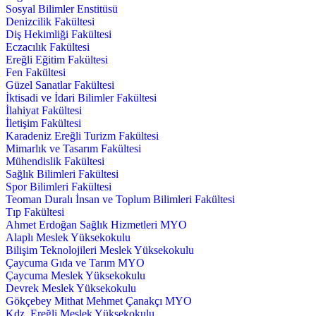
Sosyal Bilimler Enstitüsü
Denizcilik Fakültesi
Diş Hekimliği Fakültesi
Eczacılık Fakültesi
Ereğli Eğitim Fakültesi
Fen Fakültesi
Güzel Sanatlar Fakültesi
İktisadi ve İdari Bilimler Fakültesi
İlahiyat Fakültesi
İletişim Fakültesi
Karadeniz Ereğli Turizm Fakültesi
Mimarlık ve Tasarım Fakültesi
Mühendislik Fakültesi
Sağlık Bilimleri Fakültesi
Spor Bilimleri Fakültesi
Teoman Duralı İnsan ve Toplum Bilimleri Fakültesi
Tıp Fakültesi
Ahmet Erdoğan Sağlık Hizmetleri MYO
Alaplı Meslek Yüksekokulu
Bilişim Teknolojileri Meslek Yüksekokulu
Çaycuma Gıda ve Tarım MYO
Çaycuma Meslek Yüksekokulu
Devrek Meslek Yüksekokulu
Gökçebey Mithat Mehmet Çanakçı MYO
Kdz. Ereğli Meslek Yüksekokulu