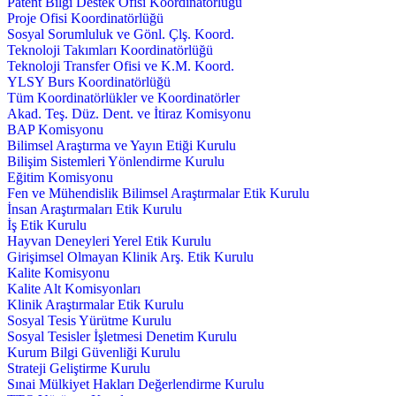
Patent Bilgi Destek Ofisi Koordinatörlüğü
Proje Ofisi Koordinatörlüğü
Sosyal Sorumluluk ve Gönl. Çlş. Koord.
Teknoloji Takımları Koordinatörlüğü
Teknoloji Transfer Ofisi ve K.M. Koord.
YLSY Burs Koordinatörlüğü
Tüm Koordinatörlükler ve Koordinatörler
Akad. Teş. Düz. Dent. ve İtiraz Komisyonu
BAP Komisyonu
Bilimsel Araştırma ve Yayın Etiği Kurulu
Bilişim Sistemleri Yönlendirme Kurulu
Eğitim Komisyonu
Fen ve Mühendislik Bilimsel Araştırmalar Etik Kurulu
İnsan Araştırmaları Etik Kurulu
İş Etik Kurulu
Hayvan Deneyleri Yerel Etik Kurulu
Girişimsel Olmayan Klinik Arş. Etik Kurulu
Kalite Komisyonu
Kalite Alt Komisyonları
Klinik Araştırmalar Etik Kurulu
Sosyal Tesis Yürütme Kurulu
Sosyal Tesisler İşletmesi Denetim Kurulu
Kurum Bilgi Güvenliği Kurulu
Strateji Geliştirme Kurulu
Sınai Mülkiyet Hakları Değerlendirme Kurulu