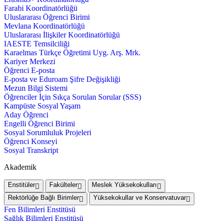
Farabi Koordinatörlüğü
Uluslararası Öğrenci Birimi
Mevlana Koordinatörlüğü
Uluslararası İlişkiler Koordinatörlüğü
IAESTE Temsilciliği
Karaelmas Türkçe Öğretimi Uyg. Arş. Mrk.
Kariyer Merkezi
Öğrenci E-posta
E-posta ve Eduroam Şifre Değişikliği
Mezun Bilgi Sistemi
Öğrenciler İçin Sıkça Sorulan Sorular (SSS)
Kampüste Sosyal Yaşam
Aday Öğrenci
Engelli Öğrenci Birimi
Sosyal Sorumluluk Projeleri
Öğrenci Konseyi
Sosyal Transkript
Akademik
Enstitüler
Fakülteler
Meslek Yüksekokulları
Rektörlüğe Bağlı Birimler
Yüksekokullar ve Konservatuvar
Fen Bilimleri Enstitüsü
Sağlık Bilimleri Enstitüsü