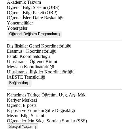
Akademik Takvim
Öğrenci Bilgi Sistemi (OBS)
Öğrenci Bilgi Paketi (OBP)
Öğrenci İşleri Daire Başkanlığı
Yönetmelikler
Yönergeler
Öğrenci Değişim Programları
Dış İlişkiler Genel Koordinatörlüğü
Erasmus+ Koordinatörlüğü
Farabi Koordinatörlüğü
Uluslararası Öğrenci Birimi
Mevlana Koordinatörlüğü
Uluslararası İlişkiler Koordinatörlüğü
IAESTE Temsilciliği
Bağlantılar
Karaelmas Türkçe Öğretimi Uyg. Arş. Mrk.
Kariyer Merkezi
Öğrenci E-posta
E-posta ve Eduroam Şifre Değişikliği
Mezun Bilgi Sistemi
Öğrenciler İçin Sıkça Sorulan Sorular (SSS)
Sosyal Yaşam