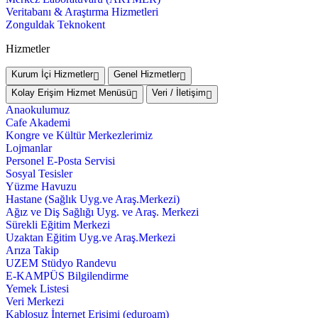
Veritabanı & Araştırma Hizmetleri
Zonguldak Teknokent
Hizmetler
Kurum İçi Hizmetler
Genel Hizmetler
Kolay Erişim Hizmet Menüsü
Veri / İletişim
Anaokulumuz
Cafe Akademi
Kongre ve Kültür Merkezlerimiz
Lojmanlar
Personel E-Posta Servisi
Sosyal Tesisler
Yüzme Havuzu
Hastane (Sağlık Uyg.ve Araş.Merkezi)
Ağız ve Diş Sağlığı Uyg. ve Araş. Merkezi
Sürekli Eğitim Merkezi
Uzaktan Eğitim Uyg.ve Araş.Merkezi
Arıza Takip
UZEM Stüdyo Randevu
E-KAMPÜS Bilgilendirme
Yemek Listesi
Veri Merkezi
Kablosuz İnternet Erişimi (eduroam)