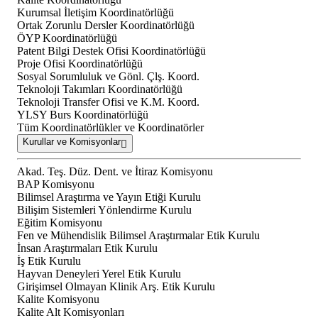
Kurumsal İletişim Koordinatörlüğü
Ortak Zorunlu Dersler Koordinatörlüğü
ÖYP Koordinatörlüğü
Patent Bilgi Destek Ofisi Koordinatörlüğü
Proje Ofisi Koordinatörlüğü
Sosyal Sorumluluk ve Gönl. Çlş. Koord.
Teknoloji Takımları Koordinatörlüğü
Teknoloji Transfer Ofisi ve K.M. Koord.
YLSY Burs Koordinatörlüğü
Tüm Koordinatörlükler ve Koordinatörler
Kurullar ve Komisyonlar
Akad. Teş. Düz. Dent. ve İtiraz Komisyonu
BAP Komisyonu
Bilimsel Araştırma ve Yayın Etiği Kurulu
Bilişim Sistemleri Yönlendirme Kurulu
Eğitim Komisyonu
Fen ve Mühendislik Bilimsel Araştırmalar Etik Kurulu
İnsan Araştırmaları Etik Kurulu
İş Etik Kurulu
Hayvan Deneyleri Yerel Etik Kurulu
Girişimsel Olmayan Klinik Arş. Etik Kurulu
Kalite Komisyonu
Kalite Alt Komisyonları