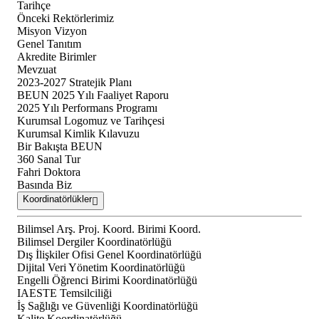
Tarihçe
Önceki Rektörlerimiz
Misyon Vizyon
Genel Tanıtım
Akredite Birimler
Mevzuat
2023-2027 Stratejik Planı
BEUN 2025 Yılı Faaliyet Raporu
2025 Yılı Performans Programı
Kurumsal Logomuz ve Tarihçesi
Kurumsal Kimlik Kılavuzu
Bir Bakışta BEUN
360 Sanal Tur
Fahri Doktora
Basında Biz
Koordinatörlükler
Bilimsel Arş. Proj. Koord. Birimi Koord.
Bilimsel Dergiler Koordinatörlüğü
Dış İlişkiler Ofisi Genel Koordinatörlüğü
Dijital Veri Yönetim Koordinatörlüğü
Engelli Öğrenci Birimi Koordinatörlüğü
IAESTE Temsilciliği
İş Sağlığı ve Güvenliği Koordinatörlüğü
Kalite Koordinatörlüğü