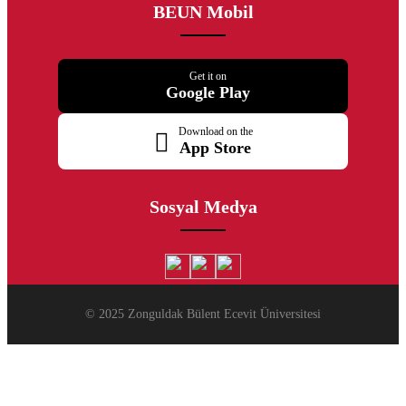
BEUN Mobil
Get it on
Google Play
Download on the
App Store
Sosyal Medya
© 2025 Zonguldak Bülent Ecevit Üniversitesi