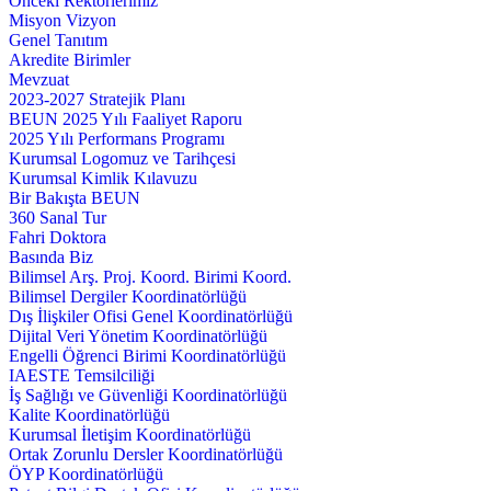
Önceki Rektörlerimiz
Misyon Vizyon
Genel Tanıtım
Akredite Birimler
Mevzuat
2023-2027 Stratejik Planı
BEUN 2025 Yılı Faaliyet Raporu
2025 Yılı Performans Programı
Kurumsal Logomuz ve Tarihçesi
Kurumsal Kimlik Kılavuzu
Bir Bakışta BEUN
360 Sanal Tur
Fahri Doktora
Basında Biz
Bilimsel Arş. Proj. Koord. Birimi Koord.
Bilimsel Dergiler Koordinatörlüğü
Dış İlişkiler Ofisi Genel Koordinatörlüğü
Dijital Veri Yönetim Koordinatörlüğü
Engelli Öğrenci Birimi Koordinatörlüğü
IAESTE Temsilciliği
İş Sağlığı ve Güvenliği Koordinatörlüğü
Kalite Koordinatörlüğü
Kurumsal İletişim Koordinatörlüğü
Ortak Zorunlu Dersler Koordinatörlüğü
ÖYP Koordinatörlüğü