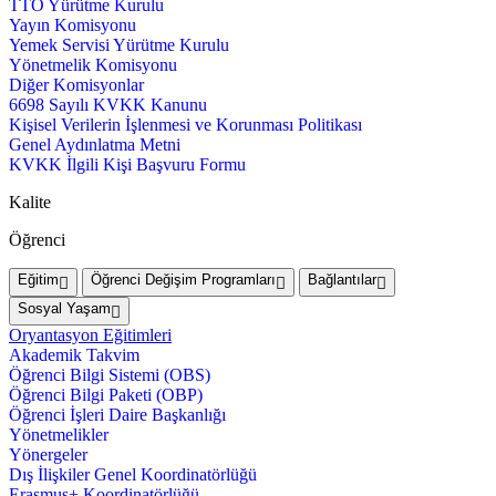
TTO Yürütme Kurulu
Yayın Komisyonu
Yemek Servisi Yürütme Kurulu
Yönetmelik Komisyonu
Diğer Komisyonlar
6698 Sayılı KVKK Kanunu
Kişisel Verilerin İşlenmesi ve Korunması Politikası
Genel Aydınlatma Metni
KVKK İlgili Kişi Başvuru Formu
Kalite
Öğrenci
Eğitim
Öğrenci Değişim Programları
Bağlantılar
Sosyal Yaşam
Oryantasyon Eğitimleri
Akademik Takvim
Öğrenci Bilgi Sistemi (OBS)
Öğrenci Bilgi Paketi (OBP)
Öğrenci İşleri Daire Başkanlığı
Yönetmelikler
Yönergeler
Dış İlişkiler Genel Koordinatörlüğü
Erasmus+ Koordinatörlüğü