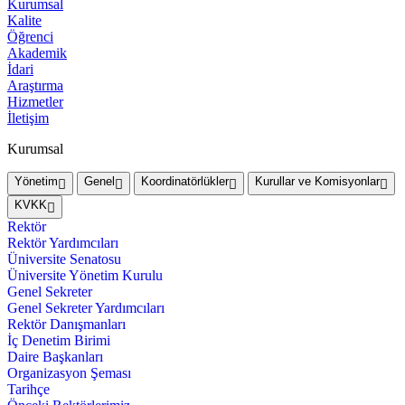
Kurumsal
Kalite
Öğrenci
Akademik
İdari
Araştırma
Hizmetler
İletişim
Kurumsal
Yönetim
Genel
Koordinatörlükler
Kurullar ve Komisyonlar
KVKK
Rektör
Rektör Yardımcıları
Üniversite Senatosu
Üniversite Yönetim Kurulu
Genel Sekreter
Genel Sekreter Yardımcıları
Rektör Danışmanları
İç Denetim Birimi
Daire Başkanları
Organizasyon Şeması
Tarihçe