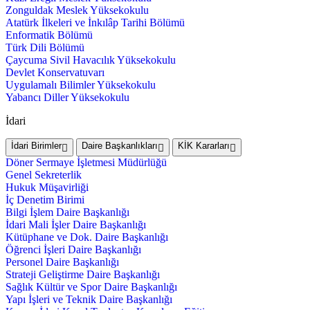
Zonguldak Meslek Yüksekokulu
Atatürk İlkeleri ve İnkılâp Tarihi Bölümü
Enformatik Bölümü
Türk Dili Bölümü
Çaycuma Sivil Havacılık Yüksekokulu
Devlet Konservatuvarı
Uygulamalı Bilimler Yüksekokulu
Yabancı Diller Yüksekokulu
İdari
İdari Birimler
Daire Başkanlıkları
KİK Kararları
Döner Sermaye İşletmesi Müdürlüğü
Genel Sekreterlik
Hukuk Müşavirliği
İç Denetim Birimi
Bilgi İşlem Daire Başkanlığı
İdari Mali İşler Daire Başkanlığı
Kütüphane ve Dok. Daire Başkanlığı
Öğrenci İşleri Daire Başkanlığı
Personel Daire Başkanlığı
Strateji Geliştirme Daire Başkanlığı
Sağlık Kültür ve Spor Daire Başkanlığı
Yapı İşleri ve Teknik Daire Başkanlığı