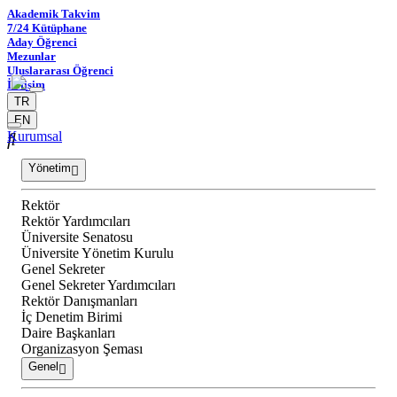
Akademik Takvim
7/24 Kütüphane
Aday Öğrenci
Mezunlar
Uluslararası Öğrenci
İletişim
TR
EN
Kurumsal
Yönetim
Rektör
Rektör Yardımcıları
Üniversite Senatosu
Üniversite Yönetim Kurulu
Genel Sekreter
Genel Sekreter Yardımcıları
Rektör Danışmanları
İç Denetim Birimi
Daire Başkanları
Organizasyon Şeması
Genel