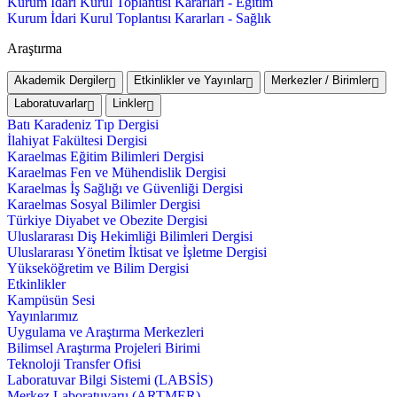
Kurum İdari Kurul Toplantısı Kararları - Eğitim
Kurum İdari Kurul Toplantısı Kararları - Sağlık
Araştırma
Akademik Dergiler
Etkinlikler ve Yayınlar
Merkezler / Birimler
Laboratuvarlar
Linkler
Batı Karadeniz Tıp Dergisi
İlahiyat Fakültesi Dergisi
Karaelmas Eğitim Bilimleri Dergisi
Karaelmas Fen ve Mühendislik Dergisi
Karaelmas İş Sağlığı ve Güvenliği Dergisi
Karaelmas Sosyal Bilimler Dergisi
Türkiye Diyabet ve Obezite Dergisi
Uluslararası Diş Hekimliği Bilimleri Dergisi
Uluslararası Yönetim İktisat ve İşletme Dergisi
Yükseköğretim ve Bilim Dergisi
Etkinlikler
Kampüsün Sesi
Yayınlarımız
Uygulama ve Araştırma Merkezleri
Bilimsel Araştırma Projeleri Birimi
Teknoloji Transfer Ofisi
Laboratuvar Bilgi Sistemi (LABSİS)
Merkez Laboratuvaru (ARTMER)