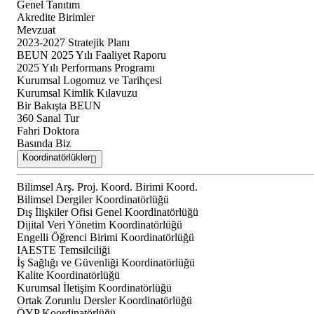
Genel Tanıtım
Akredite Birimler
Mevzuat
2023-2027 Stratejik Planı
BEUN 2025 Yılı Faaliyet Raporu
2025 Yılı Performans Programı
Kurumsal Logomuz ve Tarihçesi
Kurumsal Kimlik Kılavuzu
Bir Bakışta BEUN
360 Sanal Tur
Fahri Doktora
Basında Biz
Koordinatörlükler
Bilimsel Arş. Proj. Koord. Birimi Koord.
Bilimsel Dergiler Koordinatörlüğü
Dış İlişkiler Ofisi Genel Koordinatörlüğü
Dijital Veri Yönetim Koordinatörlüğü
Engelli Öğrenci Birimi Koordinatörlüğü
IAESTE Temsilciliği
İş Sağlığı ve Güvenliği Koordinatörlüğü
Kalite Koordinatörlüğü
Kurumsal İletişim Koordinatörlüğü
Ortak Zorunlu Dersler Koordinatörlüğü
ÖYP Koordinatörlüğü