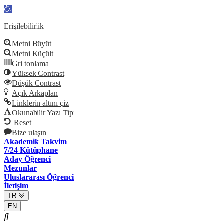
Open
toolbar
Erişilebilirlik
Metni Büyüt
Metni Küçült
Gri tonlama
Yüksek Contrast
Düşük Contrast
Açık Arkaplan
Linklerin altını çiz
Okunabilir Yazı Tipi
Reset
Bize ulaşın
Akademik Takvim
7/24 Kütüphane
Aday Öğrenci
Mezunlar
Uluslararası Öğrenci
İletişim
TR
EN