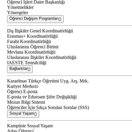
Öğrenci İşleri Daire Başkanlığı
Yönetmelikler
Yönergeler
Öğrenci Değişim Programları
Dış İlişkiler Genel Koordinatörlüğü
Erasmus+ Koordinatörlüğü
Farabi Koordinatörlüğü
Uluslararası Öğrenci Birimi
Mevlana Koordinatörlüğü
Uluslararası İlişkiler Koordinatörlüğü
IAESTE Temsilciliği
Bağlantılar
Karaelmas Türkçe Öğretimi Uyg. Arş. Mrk.
Kariyer Merkezi
Öğrenci E-posta
E-posta ve Eduroam Şifre Değişikliği
Mezun Bilgi Sistemi
Öğrenciler İçin Sıkça Sorulan Sorular (SSS)
Sosyal Yaşam
Kampüste Sosyal Yaşam
Aday Öğrenci