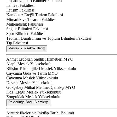
İktisadi ve İdari Bilimler Fakültesi
İlahiyat Fakültesi
İletişim Fakültesi
Karadeniz Ereğli Turizm Fakültesi
Mimarlık ve Tasarım Fakültesi
Mühendislik Fakültesi
Sağlık Bilimleri Fakültesi
Spor Bilimleri Fakültesi
Teoman Duralı İnsan ve Toplum Bilimleri Fakültesi
Tıp Fakültesi
Meslek Yüksekokulları
Ahmet Erdoğan Sağlık Hizmetleri MYO
Alaplı Meslek Yüksekokulu
Bilişim Teknolojileri Meslek Yüksekokulu
Çaycuma Gıda ve Tarım MYO
Çaycuma Meslek Yüksekokulu
Devrek Meslek Yüksekokulu
Gökçebey Mithat Mehmet Çanakçı MYO
Kdz. Ereğli Meslek Yüksekokulu
Zonguldak Meslek Yüksekokulu
Rektörlüğe Bağlı Birimler
Atatürk İlkeleri ve İnkılâp Tarihi Bölümü