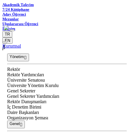
Akademik Takvim
7/24 Kütüphane
Aday Öğrenci
Mezunlar
Uluslararası Öğrenci
İletişim
TR
EN
Kurumsal
Yönetim
Rektör
Rektör Yardımcıları
Üniversite Senatosu
Üniversite Yönetim Kurulu
Genel Sekreter
Genel Sekreter Yardımcıları
Rektör Danışmanları
İç Denetim Birimi
Daire Başkanları
Organizasyon Şeması
Genel