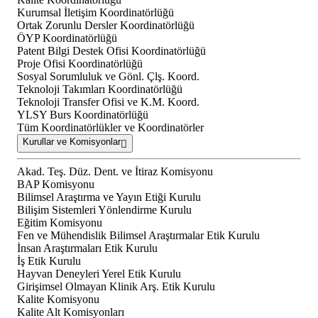
Kurumsal İletişim Koordinatörlüğü
Ortak Zorunlu Dersler Koordinatörlüğü
ÖYP Koordinatörlüğü
Patent Bilgi Destek Ofisi Koordinatörlüğü
Proje Ofisi Koordinatörlüğü
Sosyal Sorumluluk ve Gönl. Çlş. Koord.
Teknoloji Takımları Koordinatörlüğü
Teknoloji Transfer Ofisi ve K.M. Koord.
YLSY Burs Koordinatörlüğü
Tüm Koordinatörlükler ve Koordinatörler
Kurullar ve Komisyonlar
Akad. Teş. Düz. Dent. ve İtiraz Komisyonu
BAP Komisyonu
Bilimsel Araştırma ve Yayın Etiği Kurulu
Bilişim Sistemleri Yönlendirme Kurulu
Eğitim Komisyonu
Fen ve Mühendislik Bilimsel Araştırmalar Etik Kurulu
İnsan Araştırmaları Etik Kurulu
İş Etik Kurulu
Hayvan Deneyleri Yerel Etik Kurulu
Girişimsel Olmayan Klinik Arş. Etik Kurulu
Kalite Komisyonu
Kalite Alt Komisyonları