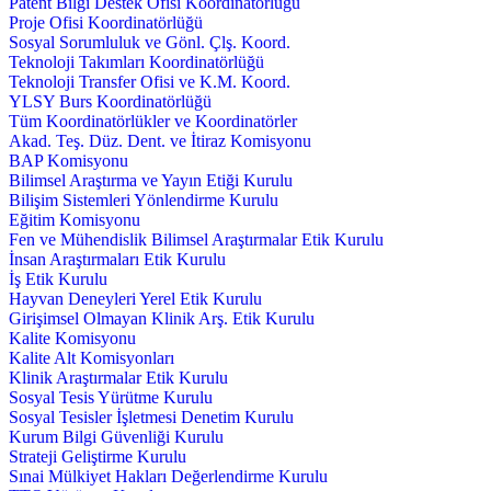
Patent Bilgi Destek Ofisi Koordinatörlüğü
Proje Ofisi Koordinatörlüğü
Sosyal Sorumluluk ve Gönl. Çlş. Koord.
Teknoloji Takımları Koordinatörlüğü
Teknoloji Transfer Ofisi ve K.M. Koord.
YLSY Burs Koordinatörlüğü
Tüm Koordinatörlükler ve Koordinatörler
Akad. Teş. Düz. Dent. ve İtiraz Komisyonu
BAP Komisyonu
Bilimsel Araştırma ve Yayın Etiği Kurulu
Bilişim Sistemleri Yönlendirme Kurulu
Eğitim Komisyonu
Fen ve Mühendislik Bilimsel Araştırmalar Etik Kurulu
İnsan Araştırmaları Etik Kurulu
İş Etik Kurulu
Hayvan Deneyleri Yerel Etik Kurulu
Girişimsel Olmayan Klinik Arş. Etik Kurulu
Kalite Komisyonu
Kalite Alt Komisyonları
Klinik Araştırmalar Etik Kurulu
Sosyal Tesis Yürütme Kurulu
Sosyal Tesisler İşletmesi Denetim Kurulu
Kurum Bilgi Güvenliği Kurulu
Strateji Geliştirme Kurulu
Sınai Mülkiyet Hakları Değerlendirme Kurulu