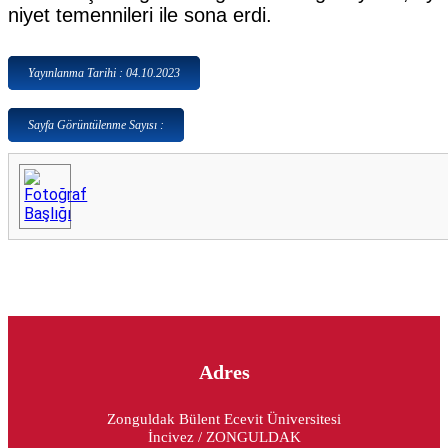
niyet temennileri ile sona erdi.
Yayınlanma Tarihi : 04.10.2023
Sayfa Görüntülenme Sayısı :
Adres
Zonguldak Bülent Ecevit Üniversitesi
İncivez / ZONGULDAK