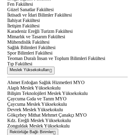
Fen Fakültesi
Güzel Sanatlar Fakültesi
İktisadi ve İdari Bilimler Fakültesi
İlahiyat Fakültesi
İletişim Fakültesi
Karadeniz Ereğli Turizm Fakültesi
Mimarlık ve Tasarım Fakültesi
Mühendislik Fakültesi
Sağlık Bilimleri Fakültesi
Spor Bilimleri Fakültesi
Teoman Duralı İnsan ve Toplum Bilimleri Fakültesi
Tıp Fakültesi
Meslek Yüksekokulları
Ahmet Erdoğan Sağlık Hizmetleri MYO
Alaplı Meslek Yüksekokulu
Bilişim Teknolojileri Meslek Yüksekokulu
Çaycuma Gıda ve Tarım MYO
Çaycuma Meslek Yüksekokulu
Devrek Meslek Yüksekokulu
Gökçebey Mithat Mehmet Çanakçı MYO
Kdz. Ereğli Meslek Yüksekokulu
Zonguldak Meslek Yüksekokulu
Rektörlüğe Bağlı Birimler