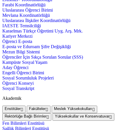
Farabi Koordinatörlüğü
Uluslararası Öğrenci Birimi
Mevlana Koordinatörlüğü
Uluslararası İlişkiler Koordinatörlüğü
IAESTE Temsilciliği
Karaelmas Türkçe Öğretimi Uyg. Arş. Mrk.
Kariyer Merkezi
Öğrenci E-posta
E-posta ve Eduroam Şifre Değişikliği
Mezun Bilgi Sistemi
Öğrenciler İçin Sıkça Sorulan Sorular (SSS)
Kampüste Sosyal Yaşam
Aday Öğrenci
Engelli Öğrenci Birimi
Sosyal Sorumluluk Projeleri
Öğrenci Konseyi
Sosyal Transkript
Akademik
Enstitüler
Fakülteler
Meslek Yüksekokulları
Rektörlüğe Bağlı Birimler
Yüksekokullar ve Konservatuvar
Fen Bilimleri Enstitüsü
Sağlık Bilimleri Enstitüsü