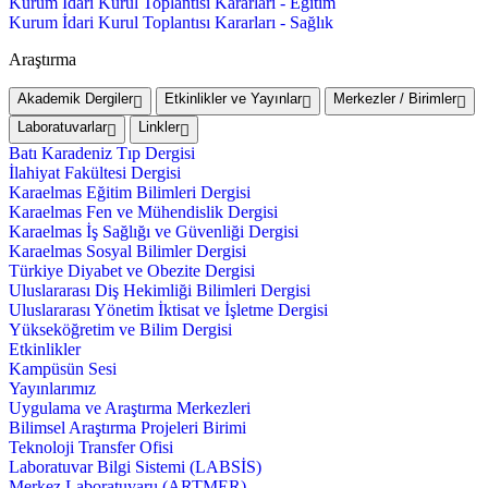
Kurum İdari Kurul Toplantısı Kararları - Eğitim
Kurum İdari Kurul Toplantısı Kararları - Sağlık
Araştırma
Akademik Dergiler
Etkinlikler ve Yayınlar
Merkezler / Birimler
Laboratuvarlar
Linkler
Batı Karadeniz Tıp Dergisi
İlahiyat Fakültesi Dergisi
Karaelmas Eğitim Bilimleri Dergisi
Karaelmas Fen ve Mühendislik Dergisi
Karaelmas İş Sağlığı ve Güvenliği Dergisi
Karaelmas Sosyal Bilimler Dergisi
Türkiye Diyabet ve Obezite Dergisi
Uluslararası Diş Hekimliği Bilimleri Dergisi
Uluslararası Yönetim İktisat ve İşletme Dergisi
Yükseköğretim ve Bilim Dergisi
Etkinlikler
Kampüsün Sesi
Yayınlarımız
Uygulama ve Araştırma Merkezleri
Bilimsel Araştırma Projeleri Birimi
Teknoloji Transfer Ofisi
Laboratuvar Bilgi Sistemi (LABSİS)
Merkez Laboratuvaru (ARTMER)