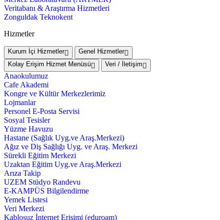
Veritabanı & Araştırma Hizmetleri
Zonguldak Teknokent
Hizmetler
Kurum İçi Hizmetler
Genel Hizmetler
Kolay Erişim Hizmet Menüsü
Veri / İletişim
Anaokulumuz
Cafe Akademi
Kongre ve Kültür Merkezlerimiz
Lojmanlar
Personel E-Posta Servisi
Sosyal Tesisler
Yüzme Havuzu
Hastane (Sağlık Uyg.ve Araş.Merkezi)
Ağız ve Diş Sağlığı Uyg. ve Araş. Merkezi
Sürekli Eğitim Merkezi
Uzaktan Eğitim Uyg.ve Araş.Merkezi
Arıza Takip
UZEM Stüdyo Randevu
E-KAMPÜS Bilgilendirme
Yemek Listesi
Veri Merkezi
Kablosuz İnternet Erişimi (eduroam)