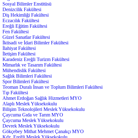
Sosyal Bilimler Enstitüsü
Denizcilik Fakültesi
Diş Hekimliği Fakültesi
Eczacılık Fakültesi
Ereğli Eğitim Fakültesi
Fen Fakültesi
Güzel Sanatlar Fakültesi
İktisadi ve İdari Bilimler Fakültesi
İlahiyat Fakültesi
İletişim Fakültesi
Karadeniz Ereğli Turizm Fakültesi
Mimarlık ve Tasarım Fakültesi
Mühendislik Fakültesi
Sağlık Bilimleri Fakültesi
Spor Bilimleri Fakültesi
Teoman Duralı İnsan ve Toplum Bilimleri Fakültesi
Tıp Fakültesi
Ahmet Erdoğan Sağlık Hizmetleri MYO
Alaplı Meslek Yüksekokulu
Bilişim Teknolojileri Meslek Yüksekokulu
Çaycuma Gıda ve Tarım MYO
Çaycuma Meslek Yüksekokulu
Devrek Meslek Yüksekokulu
Gökçebey Mithat Mehmet Çanakçı MYO
Kdz. Ereğli Meslek Yüksekokulu