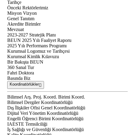
Tarihçe
Önceki Rektörlerimiz
Misyon Vizyon
Genel Tanıtım
Akredite Birimler
Mevzuat
2023-2027 Stratejik Planı
BEUN 2025 Yılı Faaliyet Raporu
2025 Yılı Performans Programı
Kurumsal Logomuz ve Tarihçesi
Kurumsal Kimlik Kılavuzu
Bir Bakışta BEUN
360 Sanal Tur
Fahri Doktora
Basında Biz
Koordinatörlükler
Bilimsel Arş. Proj. Koord. Birimi Koord.
Bilimsel Dergiler Koordinatörlüğü
Dış İlişkiler Ofisi Genel Koordinatörlüğü
Dijital Veri Yönetim Koordinatörlüğü
Engelli Öğrenci Birimi Koordinatörlüğü
IAESTE Temsilciliği
İş Sağlığı ve Güvenliği Koordinatörlüğü
Kalite Koordinatörlüğü