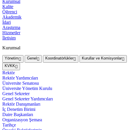
Kurumsal
Kalite
Öğrenci
Akademik
İdari
Araştırma
Hizmetler
İletişim
Kurumsal
Yönetim
Genel
Koordinatörlükler
Kurullar ve Komisyonlar
KVKK
Rektör
Rektör Yardımcıları
Üniversite Senatosu
Üniversite Yönetim Kurulu
Genel Sekreter
Genel Sekreter Yardımcıları
Rektör Danışmanları
İç Denetim Birimi
Daire Başkanları
Organizasyon Şeması
Tarihçe