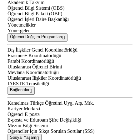
Akademik Takvim
Öğrenci Bilgi Sistemi (OBS)
Öğrenci Bilgi Paketi (OBP)
Öğrenci İşleri Daire Başkanlığı
Yönetmelikler
Yönergeler
Öğrenci Değişim Programları
Dış İlişkiler Genel Koordinatörlüğü
Erasmus+ Koordinatörlüğü
Farabi Koordinatörlüğü
Uluslararası Öğrenci Birimi
Mevlana Koordinatörlüğü
Uluslararası İlişkiler Koordinatörlüğü
IAESTE Temsilciliği
Bağlantılar
Karaelmas Türkçe Öğretimi Uyg. Arş. Mrk.
Kariyer Merkezi
Öğrenci E-posta
E-posta ve Eduroam Şifre Değişikliği
Mezun Bilgi Sistemi
Öğrenciler İçin Sıkça Sorulan Sorular (SSS)
Sosyal Yaşam