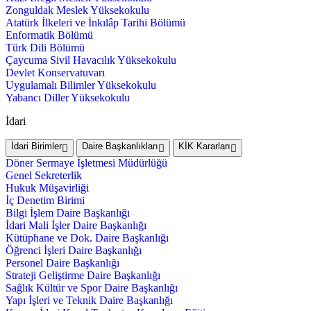
Zonguldak Meslek Yüksekokulu
Atatürk İlkeleri ve İnkılâp Tarihi Bölümü
Enformatik Bölümü
Türk Dili Bölümü
Çaycuma Sivil Havacılık Yüksekokulu
Devlet Konservatuvarı
Uygulamalı Bilimler Yüksekokulu
Yabancı Diller Yüksekokulu
İdari
İdari Birimler
Daire Başkanlıkları
KİK Kararları
Döner Sermaye İşletmesi Müdürlüğü
Genel Sekreterlik
Hukuk Müşavirliği
İç Denetim Birimi
Bilgi İşlem Daire Başkanlığı
İdari Mali İşler Daire Başkanlığı
Kütüphane ve Dok. Daire Başkanlığı
Öğrenci İşleri Daire Başkanlığı
Personel Daire Başkanlığı
Strateji Geliştirme Daire Başkanlığı
Sağlık Kültür ve Spor Daire Başkanlığı
Yapı İşleri ve Teknik Daire Başkanlığı