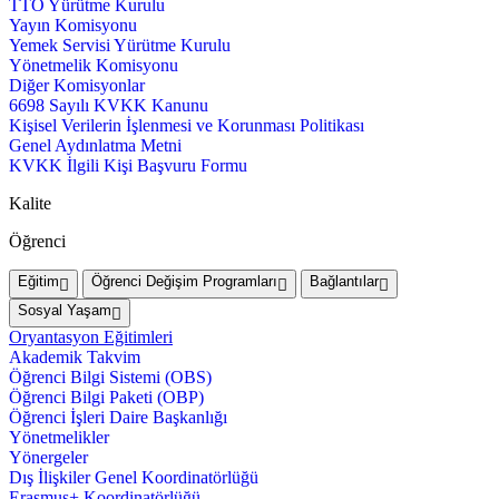
TTO Yürütme Kurulu
Yayın Komisyonu
Yemek Servisi Yürütme Kurulu
Yönetmelik Komisyonu
Diğer Komisyonlar
6698 Sayılı KVKK Kanunu
Kişisel Verilerin İşlenmesi ve Korunması Politikası
Genel Aydınlatma Metni
KVKK İlgili Kişi Başvuru Formu
Kalite
Öğrenci
Eğitim
Öğrenci Değişim Programları
Bağlantılar
Sosyal Yaşam
Oryantasyon Eğitimleri
Akademik Takvim
Öğrenci Bilgi Sistemi (OBS)
Öğrenci Bilgi Paketi (OBP)
Öğrenci İşleri Daire Başkanlığı
Yönetmelikler
Yönergeler
Dış İlişkiler Genel Koordinatörlüğü
Erasmus+ Koordinatörlüğü