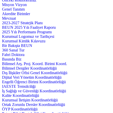
Önceki Rektörlerimiz
Misyon Vizyon
Genel Tanıtım
Akredite Birimler
Mevzuat
2023-2027 Stratejik Planı
BEUN 2025 Yılı Faaliyet Raporu
2025 Yılı Performans Programı
Kurumsal Logomuz ve Tarihçesi
Kurumsal Kimlik Kılavuzu
Bir Bakışta BEUN
360 Sanal Tur
Fahri Doktora
Basında Biz
Bilimsel Arş. Proj. Koord. Birimi Koord.
Bilimsel Dergiler Koordinatörlüğü
Dış İlişkiler Ofisi Genel Koordinatörlüğü
Dijital Veri Yönetim Koordinatörlüğü
Engelli Öğrenci Birimi Koordinatörlüğü
IAESTE Temsilciliği
İş Sağlığı ve Güvenliği Koordinatörlüğü
Kalite Koordinatörlüğü
Kurumsal İletişim Koordinatörlüğü
Ortak Zorunlu Dersler Koordinatörlüğü
ÖYP Koordinatörlüğü