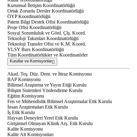
Kurumsal İletişim Koordinatörlüğü
Ortak Zorunlu Dersler Koordinatörlüğü
ÖYP Koordinatörlüğü
Patent Bilgi Destek Ofisi Koordinatörlüğü
Proje Ofisi Koordinatörlüğü
Sosyal Sorumluluk ve Gönl. Çlş. Koord.
Teknoloji Takımları Koordinatörlüğü
Teknoloji Transfer Ofisi ve K.M. Koord.
YLSY Burs Koordinatörlüğü
Tüm Koordinatörlükler ve Koordinatörler
Kurullar ve Komisyonlar
Akad. Teş. Düz. Dent. ve İtiraz Komisyonu
BAP Komisyonu
Bilimsel Araştırma ve Yayın Etiği Kurulu
Bilişim Sistemleri Yönlendirme Kurulu
Eğitim Komisyonu
Fen ve Mühendislik Bilimsel Araştırmalar Etik Kurulu
İnsan Araştırmaları Etik Kurulu
İş Etik Kurulu
Hayvan Deneyleri Yerel Etik Kurulu
Girişimsel Olmayan Klinik Arş. Etik Kurulu
Kalite Komisyonu
Kalite Alt Komisyonları