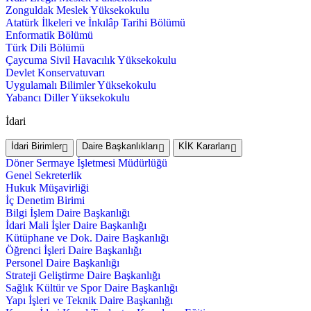
Zonguldak Meslek Yüksekokulu
Atatürk İlkeleri ve İnkılâp Tarihi Bölümü
Enformatik Bölümü
Türk Dili Bölümü
Çaycuma Sivil Havacılık Yüksekokulu
Devlet Konservatuvarı
Uygulamalı Bilimler Yüksekokulu
Yabancı Diller Yüksekokulu
İdari
İdari Birimler
Daire Başkanlıkları
KİK Kararları
Döner Sermaye İşletmesi Müdürlüğü
Genel Sekreterlik
Hukuk Müşavirliği
İç Denetim Birimi
Bilgi İşlem Daire Başkanlığı
İdari Mali İşler Daire Başkanlığı
Kütüphane ve Dok. Daire Başkanlığı
Öğrenci İşleri Daire Başkanlığı
Personel Daire Başkanlığı
Strateji Geliştirme Daire Başkanlığı
Sağlık Kültür ve Spor Daire Başkanlığı
Yapı İşleri ve Teknik Daire Başkanlığı