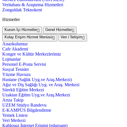
Veritabanı & Araştırma Hizmetleri
Zonguldak Teknokent
Hizmetler
Kurum İçi Hizmetler
Genel Hizmetler
Kolay Erişim Hizmet Menüsü
Veri / İletişim
Anaokulumuz
Cafe Akademi
Kongre ve Kültür Merkezlerimiz
Lojmanlar
Personel E-Posta Servisi
Sosyal Tesisler
Yüzme Havuzu
Hastane (Sağlık Uyg.ve Araş.Merkezi)
Ağız ve Diş Sağlığı Uyg. ve Araş. Merkezi
Sürekli Eğitim Merkezi
Uzaktan Eğitim Uyg.ve Araş.Merkezi
Arıza Takip
UZEM Stüdyo Randevu
E-KAMPÜS Bilgilendirme
Yemek Listesi
Veri Merkezi
Kablosuz İnternet Erişimi (eduroam)