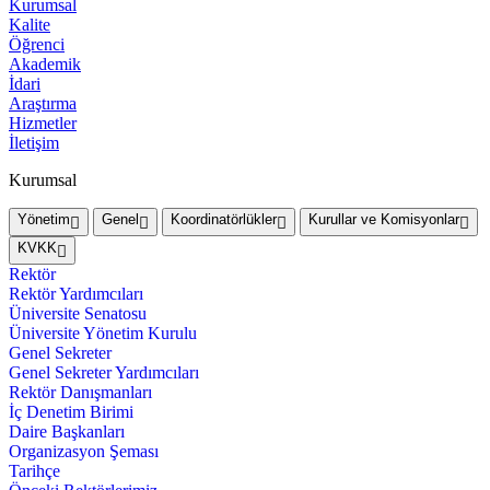
Kurumsal
Kalite
Öğrenci
Akademik
İdari
Araştırma
Hizmetler
İletişim
Kurumsal
Yönetim
Genel
Koordinatörlükler
Kurullar ve Komisyonlar
KVKK
Rektör
Rektör Yardımcıları
Üniversite Senatosu
Üniversite Yönetim Kurulu
Genel Sekreter
Genel Sekreter Yardımcıları
Rektör Danışmanları
İç Denetim Birimi
Daire Başkanları
Organizasyon Şeması
Tarihçe