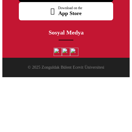
Download on the
App Store
Sosyal Medya
© 2025 Zonguldak Bülent Ecevit Üniversitesi