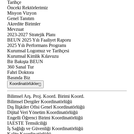
Tarihçe
Önceki Rektörlerimiz
Misyon Vizyon
Genel Tanıtım
Akredite Birimler
Mevzuat
2023-2027 Stratejik Planı
BEUN 2025 Yılı Faaliyet Raporu
2025 Yılı Performans Programı
Kurumsal Logomuz ve Tarihçesi
Kurumsal Kimlik Kılavuzu
Bir Bakışta BEUN
360 Sanal Tur
Fahri Doktora
Basında Biz
Koordinatörlükler
Bilimsel Arş. Proj. Koord. Birimi Koord.
Bilimsel Dergiler Koordinatörlüğü
Dış İlişkiler Ofisi Genel Koordinatörlüğü
Dijital Veri Yönetim Koordinatörlüğü
Engelli Öğrenci Birimi Koordinatörlüğü
IAESTE Temsilciliği
İş Sağlığı ve Güvenliği Koordinatörlüğü
Kalite Koordinatörlüğü