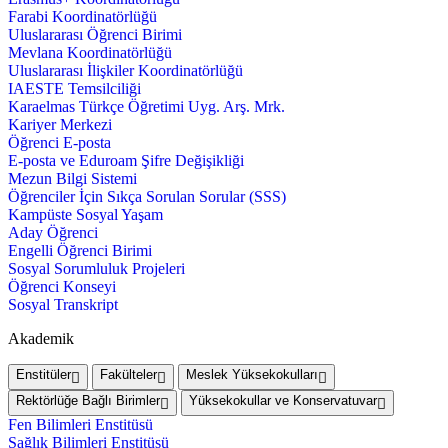
Farabi Koordinatörlüğü
Uluslararası Öğrenci Birimi
Mevlana Koordinatörlüğü
Uluslararası İlişkiler Koordinatörlüğü
IAESTE Temsilciliği
Karaelmas Türkçe Öğretimi Uyg. Arş. Mrk.
Kariyer Merkezi
Öğrenci E-posta
E-posta ve Eduroam Şifre Değişikliği
Mezun Bilgi Sistemi
Öğrenciler İçin Sıkça Sorulan Sorular (SSS)
Kampüste Sosyal Yaşam
Aday Öğrenci
Engelli Öğrenci Birimi
Sosyal Sorumluluk Projeleri
Öğrenci Konseyi
Sosyal Transkript
Akademik
Enstitüler
Fakülteler
Meslek Yüksekokulları
Rektörlüğe Bağlı Birimler
Yüksekokullar ve Konservatuvar
Fen Bilimleri Enstitüsü
Sağlık Bilimleri Enstitüsü