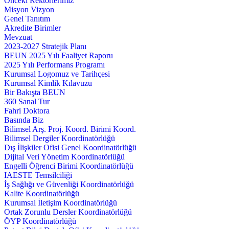
Önceki Rektörlerimiz
Misyon Vizyon
Genel Tanıtım
Akredite Birimler
Mevzuat
2023-2027 Stratejik Planı
BEUN 2025 Yılı Faaliyet Raporu
2025 Yılı Performans Programı
Kurumsal Logomuz ve Tarihçesi
Kurumsal Kimlik Kılavuzu
Bir Bakışta BEUN
360 Sanal Tur
Fahri Doktora
Basında Biz
Bilimsel Arş. Proj. Koord. Birimi Koord.
Bilimsel Dergiler Koordinatörlüğü
Dış İlişkiler Ofisi Genel Koordinatörlüğü
Dijital Veri Yönetim Koordinatörlüğü
Engelli Öğrenci Birimi Koordinatörlüğü
IAESTE Temsilciliği
İş Sağlığı ve Güvenliği Koordinatörlüğü
Kalite Koordinatörlüğü
Kurumsal İletişim Koordinatörlüğü
Ortak Zorunlu Dersler Koordinatörlüğü
ÖYP Koordinatörlüğü