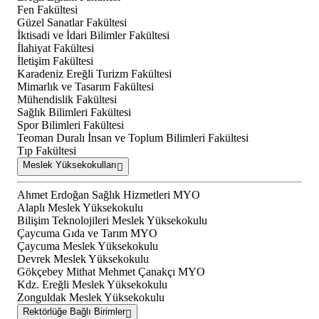
Fen Fakültesi
Güzel Sanatlar Fakültesi
İktisadi ve İdari Bilimler Fakültesi
İlahiyat Fakültesi
İletişim Fakültesi
Karadeniz Ereğli Turizm Fakültesi
Mimarlık ve Tasarım Fakültesi
Mühendislik Fakültesi
Sağlık Bilimleri Fakültesi
Spor Bilimleri Fakültesi
Teoman Duralı İnsan ve Toplum Bilimleri Fakültesi
Tıp Fakültesi
Meslek Yüksekokulları
Ahmet Erdoğan Sağlık Hizmetleri MYO
Alaplı Meslek Yüksekokulu
Bilişim Teknolojileri Meslek Yüksekokulu
Çaycuma Gıda ve Tarım MYO
Çaycuma Meslek Yüksekokulu
Devrek Meslek Yüksekokulu
Gökçebey Mithat Mehmet Çanakçı MYO
Kdz. Ereğli Meslek Yüksekokulu
Zonguldak Meslek Yüksekokulu
Rektörlüğe Bağlı Birimler