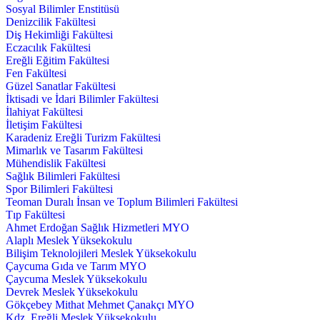
Sosyal Bilimler Enstitüsü
Denizcilik Fakültesi
Diş Hekimliği Fakültesi
Eczacılık Fakültesi
Ereğli Eğitim Fakültesi
Fen Fakültesi
Güzel Sanatlar Fakültesi
İktisadi ve İdari Bilimler Fakültesi
İlahiyat Fakültesi
İletişim Fakültesi
Karadeniz Ereğli Turizm Fakültesi
Mimarlık ve Tasarım Fakültesi
Mühendislik Fakültesi
Sağlık Bilimleri Fakültesi
Spor Bilimleri Fakültesi
Teoman Duralı İnsan ve Toplum Bilimleri Fakültesi
Tıp Fakültesi
Ahmet Erdoğan Sağlık Hizmetleri MYO
Alaplı Meslek Yüksekokulu
Bilişim Teknolojileri Meslek Yüksekokulu
Çaycuma Gıda ve Tarım MYO
Çaycuma Meslek Yüksekokulu
Devrek Meslek Yüksekokulu
Gökçebey Mithat Mehmet Çanakçı MYO
Kdz. Ereğli Meslek Yüksekokulu