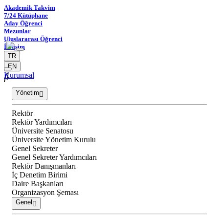
Akademik Takvim
7/24 Kütüphane
Aday Öğrenci
Mezunlar
Uluslararası Öğrenci
İletişim
TR
EN
Kurumsal
Yönetim
Rektör
Rektör Yardımcıları
Üniversite Senatosu
Üniversite Yönetim Kurulu
Genel Sekreter
Genel Sekreter Yardımcıları
Rektör Danışmanları
İç Denetim Birimi
Daire Başkanları
Organizasyon Şeması
Genel