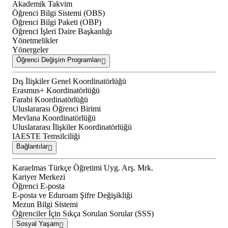
Akademik Takvim
Öğrenci Bilgi Sistemi (OBS)
Öğrenci Bilgi Paketi (OBP)
Öğrenci İşleri Daire Başkanlığı
Yönetmelikler
Yönergeler
Öğrenci Değişim Programları
Dış İlişkiler Genel Koordinatörlüğü
Erasmus+ Koordinatörlüğü
Farabi Koordinatörlüğü
Uluslararası Öğrenci Birimi
Mevlana Koordinatörlüğü
Uluslararası İlişkiler Koordinatörlüğü
IAESTE Temsilciliği
Bağlantılar
Karaelmas Türkçe Öğretimi Uyg. Arş. Mrk.
Kariyer Merkezi
Öğrenci E-posta
E-posta ve Eduroam Şifre Değişikliği
Mezun Bilgi Sistemi
Öğrenciler İçin Sıkça Sorulan Sorular (SSS)
Sosyal Yaşam