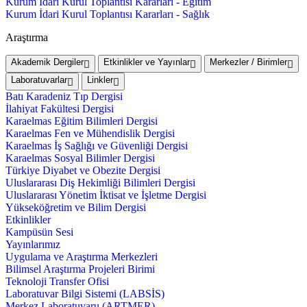
Kurum İdari Kurul Toplantısı Kararları - Eğitim
Kurum İdari Kurul Toplantısı Kararları - Sağlık
Araştırma
Akademik Dergiler
Etkinlikler ve Yayınlar
Merkezler / Birimler
Laboratuvarlar
Linkler
Batı Karadeniz Tıp Dergisi
İlahiyat Fakültesi Dergisi
Karaelmas Eğitim Bilimleri Dergisi
Karaelmas Fen ve Mühendislik Dergisi
Karaelmas İş Sağlığı ve Güvenliği Dergisi
Karaelmas Sosyal Bilimler Dergisi
Türkiye Diyabet ve Obezite Dergisi
Uluslararası Diş Hekimliği Bilimleri Dergisi
Uluslararası Yönetim İktisat ve İşletme Dergisi
Yükseköğretim ve Bilim Dergisi
Etkinlikler
Kampüsün Sesi
Yayınlarımız
Uygulama ve Araştırma Merkezleri
Bilimsel Araştırma Projeleri Birimi
Teknoloji Transfer Ofisi
Laboratuvar Bilgi Sistemi (LABSİS)
Merkez Laboratuvaru (ARTMER)