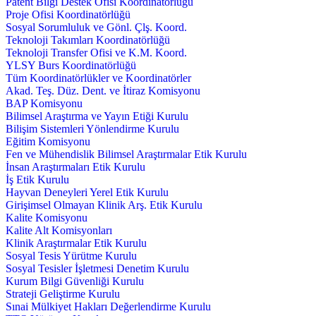
Patent Bilgi Destek Ofisi Koordinatörlüğü
Proje Ofisi Koordinatörlüğü
Sosyal Sorumluluk ve Gönl. Çlş. Koord.
Teknoloji Takımları Koordinatörlüğü
Teknoloji Transfer Ofisi ve K.M. Koord.
YLSY Burs Koordinatörlüğü
Tüm Koordinatörlükler ve Koordinatörler
Akad. Teş. Düz. Dent. ve İtiraz Komisyonu
BAP Komisyonu
Bilimsel Araştırma ve Yayın Etiği Kurulu
Bilişim Sistemleri Yönlendirme Kurulu
Eğitim Komisyonu
Fen ve Mühendislik Bilimsel Araştırmalar Etik Kurulu
İnsan Araştırmaları Etik Kurulu
İş Etik Kurulu
Hayvan Deneyleri Yerel Etik Kurulu
Girişimsel Olmayan Klinik Arş. Etik Kurulu
Kalite Komisyonu
Kalite Alt Komisyonları
Klinik Araştırmalar Etik Kurulu
Sosyal Tesis Yürütme Kurulu
Sosyal Tesisler İşletmesi Denetim Kurulu
Kurum Bilgi Güvenliği Kurulu
Strateji Geliştirme Kurulu
Sınai Mülkiyet Hakları Değerlendirme Kurulu