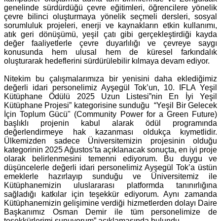
genelinde sürdürdüğü çevre eğitimleri, öğrencilere yönelik
çevre bilinci oluşturmaya yönelik seçmeli dersleri, sosyal
sorumluluk projeleri, enerji ve kaynakların etkin kullanımı,
atık geri dönüşümü, yeşil çatı gibi gerçekleştirdiği kayda
değer faaliyetlerle çevre duyarlılığı ve çevreye saygı
konusunda hem ulusal hem de küresel farkındalık
oluşturarak hedeflerini sürdürülebilir kılmaya devam ediyor.
Nitekim bu çalışmalarımıza bir yenisini daha eklediğimiz
değerli idari personelimiz Ayşegül Tok’un, 10. IFLA Yeşil
Kütüphane Ödülü 2025 Uzun Listesi”nin En İyi Yeşil
Kütüphane Projesi” kategorisine sunduğu “Yeşil Bir Gelecek
İçin Toplum Gücü" (
Community Power for a Green Future)
başlıklı projenin kabul alarak ödül programında
değerlendirmeye hak kazanması oldukça kıymetlidir.
Ülkemizden sadece Üniversitemizin projesinin olduğu
kategorinin 2025 Ağustos’ta açıklanacak sonuçta, en iyi proje
olarak belirlenmesini temenni ediyorum. Bu duygu ve
düşüncelerle değerli idari personelimiz Ayşegül Tok’a üstün
emeklerle hazırlayıp sunduğu ve Üniversitemiz ile
Kütüphanemizin uluslararası platformda tanınırlığına
sağladığı katkılar için teşekkür ediyorum. Aynı zamanda
Kütüphanemizin gelişimine verdiği hizmetlerden dolayı Daire
Başkanımız Osman Demir ile tüm personelimize de
teşekkürlerimi sunuyorum” açıklamasında bulundu.