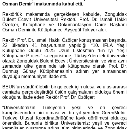
Osman Demir’i makamında kabul etti.
Rektörlük makamında gerçekleşen kabulde, Zonguldak
Bülent Ecevit Üniversitesi Rektörü Prof. Dr. İsmail Hakkı
Özölçer, Kütüphane ve Dokümantasyon Daire Başkanı
Osman Demir ile Kütüphaneci Ayşegül Tok yer aldı.
Rektör Prof. Dr. İsmail Hakkı Özölçer konuşmasının başında,
22 ülkeden 41 başvurunun yapıldığı
“
10. IFLA Yeşil
Kütüphane Ödülü 2025 Uzun Listesi”nin “En İyi Yeşil
Kütüphane Projesi” kategorisinde, Türkiye’den tek üniversite
olarak Zonguldak Bülent Ecevit Üniversitesinin ve yine aynı
zamanda ülke genelinde tek kütüphane olarak Prof. Dr.
Durmuş Günay Kütüphanesinin adının yer almasından
duyduğu memnuniyeti ifade etti.
BEUN’un sürdürülebilir bir gelecek için ulusal ve uluslararası
camiada gerçekleştirdiği üstün çalışmaların oldukça önemli
olduğunu ifade eden Rektör Prof. Dr. Özölçer:
“Üniversitemizin Türkiye’nin yeşil ve en çevreci
kampüslerinden biri olması ve bu yıl yeniden GreenMetric
Türkiye Ulusal Koordinatörlüğüne layık görülmesi oldukça
önemlidir. Bununla birlikte Üniversitemiz; yeşil ve çevreci
kampüsler oluşturma adına tüm birimlerinde ve Zonguldak