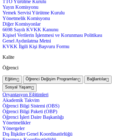
TTO Yürütme Kurulu
Yayın Komisyonu
Yemek Servisi Yürütme Kurulu
Yönetmelik Komisyonu
Diğer Komisyonlar
6698 Sayılı KVKK Kanunu
Kişisel Verilerin İşlenmesi ve Korunması Politikası
Genel Aydınlatma Metni
KVKK İlgili Kişi Başvuru Formu
Kalite
Öğrenci
Eğitim
Öğrenci Değişim Programları
Bağlantılar
Sosyal Yaşam
Oryantasyon Eğitimleri
Akademik Takvim
Öğrenci Bilgi Sistemi (OBS)
Öğrenci Bilgi Paketi (OBP)
Öğrenci İşleri Daire Başkanlığı
Yönetmelikler
Yönergeler
Dış İlişkiler Genel Koordinatörlüğü
Erasmus+ Koordinatörlüğü