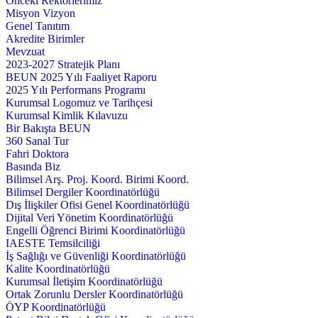
Önceki Rektörlerimiz
Misyon Vizyon
Genel Tanıtım
Akredite Birimler
Mevzuat
2023-2027 Stratejik Planı
BEUN 2025 Yılı Faaliyet Raporu
2025 Yılı Performans Programı
Kurumsal Logomuz ve Tarihçesi
Kurumsal Kimlik Kılavuzu
Bir Bakışta BEUN
360 Sanal Tur
Fahri Doktora
Basında Biz
Bilimsel Arş. Proj. Koord. Birimi Koord.
Bilimsel Dergiler Koordinatörlüğü
Dış İlişkiler Ofisi Genel Koordinatörlüğü
Dijital Veri Yönetim Koordinatörlüğü
Engelli Öğrenci Birimi Koordinatörlüğü
IAESTE Temsilciliği
İş Sağlığı ve Güvenliği Koordinatörlüğü
Kalite Koordinatörlüğü
Kurumsal İletişim Koordinatörlüğü
Ortak Zorunlu Dersler Koordinatörlüğü
ÖYP Koordinatörlüğü