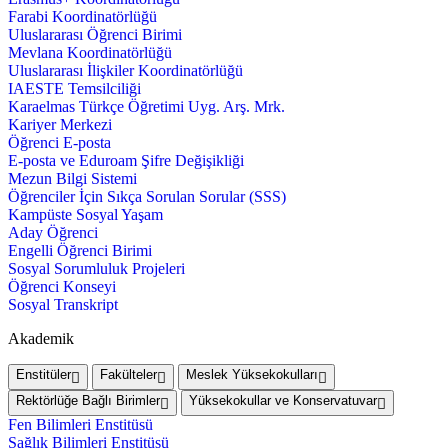
Farabi Koordinatörlüğü
Uluslararası Öğrenci Birimi
Mevlana Koordinatörlüğü
Uluslararası İlişkiler Koordinatörlüğü
IAESTE Temsilciliği
Karaelmas Türkçe Öğretimi Uyg. Arş. Mrk.
Kariyer Merkezi
Öğrenci E-posta
E-posta ve Eduroam Şifre Değişikliği
Mezun Bilgi Sistemi
Öğrenciler İçin Sıkça Sorulan Sorular (SSS)
Kampüste Sosyal Yaşam
Aday Öğrenci
Engelli Öğrenci Birimi
Sosyal Sorumluluk Projeleri
Öğrenci Konseyi
Sosyal Transkript
Akademik
Enstitüler
Fakülteler
Meslek Yüksekokulları
Rektörlüğe Bağlı Birimler
Yüksekokullar ve Konservatuvar
Fen Bilimleri Enstitüsü
Sağlık Bilimleri Enstitüsü