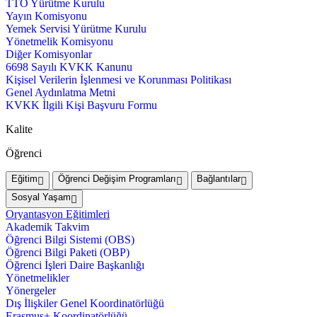
TTO Yürütme Kurulu
Yayın Komisyonu
Yemek Servisi Yürütme Kurulu
Yönetmelik Komisyonu
Diğer Komisyonlar
6698 Sayılı KVKK Kanunu
Kişisel Verilerin İşlenmesi ve Korunması Politikası
Genel Aydınlatma Metni
KVKK İlgili Kişi Başvuru Formu
Kalite
Öğrenci
Eğitim
Öğrenci Değişim Programları
Bağlantılar
Sosyal Yaşam
Oryantasyon Eğitimleri
Akademik Takvim
Öğrenci Bilgi Sistemi (OBS)
Öğrenci Bilgi Paketi (OBP)
Öğrenci İşleri Daire Başkanlığı
Yönetmelikler
Yönergeler
Dış İlişkiler Genel Koordinatörlüğü
Erasmus+ Koordinatörlüğü