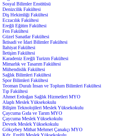
Sosyal Bilimler Enstitüsü
Denizcilik Fakültesi
Diş Hekimliği Fakültesi
Eczacılık Fakültesi
Ereğli Eğitim Fakültesi
Fen Fakültesi
Güzel Sanatlar Fakültesi
İktisadi ve İdari Bilimler Fakültesi
İlahiyat Fakültesi
İletişim Fakültesi
Karadeniz Ereğli Turizm Fakültesi
Mimarlık ve Tasarım Fakültesi
Mühendislik Fakültesi
Sağlık Bilimleri Fakültesi
Spor Bilimleri Fakültesi
Teoman Duralı İnsan ve Toplum Bilimleri Fakültesi
Tıp Fakültesi
Ahmet Erdoğan Sağlık Hizmetleri MYO
Alaplı Meslek Yüksekokulu
Bilişim Teknolojileri Meslek Yüksekokulu
Çaycuma Gıda ve Tarım MYO
Çaycuma Meslek Yüksekokulu
Devrek Meslek Yüksekokulu
Gökçebey Mithat Mehmet Çanakçı MYO
Kdz. Ereğli Meslek Yüksekokulu