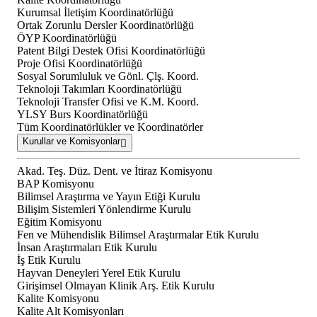
Kurumsal İletişim Koordinatörlüğü
Ortak Zorunlu Dersler Koordinatörlüğü
ÖYP Koordinatörlüğü
Patent Bilgi Destek Ofisi Koordinatörlüğü
Proje Ofisi Koordinatörlüğü
Sosyal Sorumluluk ve Gönl. Çlş. Koord.
Teknoloji Takımları Koordinatörlüğü
Teknoloji Transfer Ofisi ve K.M. Koord.
YLSY Burs Koordinatörlüğü
Tüm Koordinatörlükler ve Koordinatörler
Kurullar ve Komisyonlar
Akad. Teş. Düz. Dent. ve İtiraz Komisyonu
BAP Komisyonu
Bilimsel Araştırma ve Yayın Etiği Kurulu
Bilişim Sistemleri Yönlendirme Kurulu
Eğitim Komisyonu
Fen ve Mühendislik Bilimsel Araştırmalar Etik Kurulu
İnsan Araştırmaları Etik Kurulu
İş Etik Kurulu
Hayvan Deneyleri Yerel Etik Kurulu
Girişimsel Olmayan Klinik Arş. Etik Kurulu
Kalite Komisyonu
Kalite Alt Komisyonları