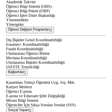
Akademik Takvim
Öğrenci Bilgi Sistemi (OBS)
Öğrenci Bilgi Paketi (OBP)
Öğrenci İşleri Daire Başkanlığı
Yönetmelikler
Yönergeler
Öğrenci Değişim Programları
Dış İlişkiler Genel Koordinatörlüğü
Erasmus+ Koordinatörlüğü
Farabi Koordinatörlüğü
Uluslararası Öğrenci Birimi
Mevlana Koordinatörlüğü
Uluslararası İlişkiler Koordinatörlüğü
IAESTE Temsilciliği
Bağlantılar
Karaelmas Türkçe Öğretimi Uyg. Arş. Mrk.
Kariyer Merkezi
Öğrenci E-posta
E-posta ve Eduroam Şifre Değişikliği
Mezun Bilgi Sistemi
Öğrenciler İçin Sıkça Sorulan Sorular (SSS)
Sosyal Yaşam