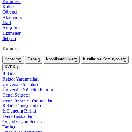
Kurumsal
Kalite
Öğrenci
Akademik
İdari
Araştırma
Hizmetler
İletişim
Kurumsal
Yönetim
Genel
Koordinatörlükler
Kurullar ve Komisyonlar
KVKK
Rektör
Rektör Yardımcıları
Üniversite Senatosu
Üniversite Yönetim Kurulu
Genel Sekreter
Genel Sekreter Yardımcıları
Rektör Danışmanları
İç Denetim Birimi
Daire Başkanları
Organizasyon Şeması
Tarihçe