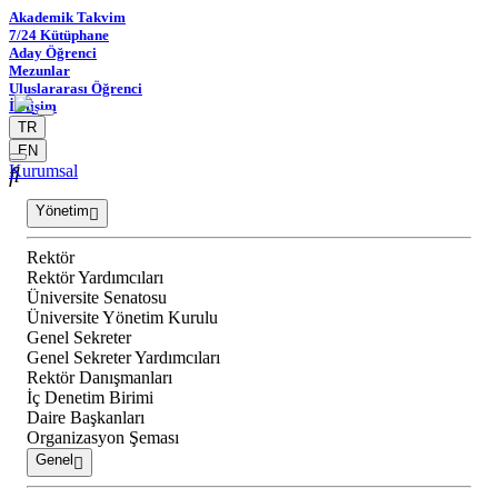
Akademik Takvim
7/24 Kütüphane
Aday Öğrenci
Mezunlar
Uluslararası Öğrenci
İletişim
TR
EN
Kurumsal
Yönetim
Rektör
Rektör Yardımcıları
Üniversite Senatosu
Üniversite Yönetim Kurulu
Genel Sekreter
Genel Sekreter Yardımcıları
Rektör Danışmanları
İç Denetim Birimi
Daire Başkanları
Organizasyon Şeması
Genel