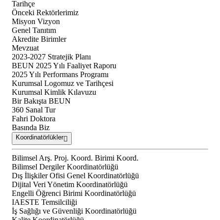
Tarihçe
Önceki Rektörlerimiz
Misyon Vizyon
Genel Tanıtım
Akredite Birimler
Mevzuat
2023-2027 Stratejik Planı
BEUN 2025 Yılı Faaliyet Raporu
2025 Yılı Performans Programı
Kurumsal Logomuz ve Tarihçesi
Kurumsal Kimlik Kılavuzu
Bir Bakışta BEUN
360 Sanal Tur
Fahri Doktora
Basında Biz
Koordinatörlükler
Bilimsel Arş. Proj. Koord. Birimi Koord.
Bilimsel Dergiler Koordinatörlüğü
Dış İlişkiler Ofisi Genel Koordinatörlüğü
Dijital Veri Yönetim Koordinatörlüğü
Engelli Öğrenci Birimi Koordinatörlüğü
IAESTE Temsilciliği
İş Sağlığı ve Güvenliği Koordinatörlüğü
Kalite Koordinatörlüğü