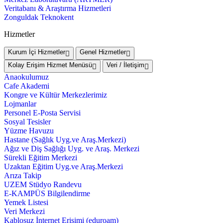
Veritabanı & Araştırma Hizmetleri
Zonguldak Teknokent
Hizmetler
Kurum İçi Hizmetler
Genel Hizmetler
Kolay Erişim Hizmet Menüsü
Veri / İletişim
Anaokulumuz
Cafe Akademi
Kongre ve Kültür Merkezlerimiz
Lojmanlar
Personel E-Posta Servisi
Sosyal Tesisler
Yüzme Havuzu
Hastane (Sağlık Uyg.ve Araş.Merkezi)
Ağız ve Diş Sağlığı Uyg. ve Araş. Merkezi
Sürekli Eğitim Merkezi
Uzaktan Eğitim Uyg.ve Araş.Merkezi
Arıza Takip
UZEM Stüdyo Randevu
E-KAMPÜS Bilgilendirme
Yemek Listesi
Veri Merkezi
Kablosuz İnternet Erişimi (eduroam)