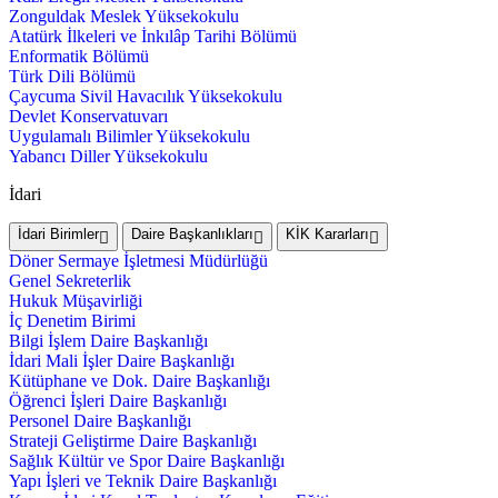
Zonguldak Meslek Yüksekokulu
Atatürk İlkeleri ve İnkılâp Tarihi Bölümü
Enformatik Bölümü
Türk Dili Bölümü
Çaycuma Sivil Havacılık Yüksekokulu
Devlet Konservatuvarı
Uygulamalı Bilimler Yüksekokulu
Yabancı Diller Yüksekokulu
İdari
İdari Birimler
Daire Başkanlıkları
KİK Kararları
Döner Sermaye İşletmesi Müdürlüğü
Genel Sekreterlik
Hukuk Müşavirliği
İç Denetim Birimi
Bilgi İşlem Daire Başkanlığı
İdari Mali İşler Daire Başkanlığı
Kütüphane ve Dok. Daire Başkanlığı
Öğrenci İşleri Daire Başkanlığı
Personel Daire Başkanlığı
Strateji Geliştirme Daire Başkanlığı
Sağlık Kültür ve Spor Daire Başkanlığı
Yapı İşleri ve Teknik Daire Başkanlığı