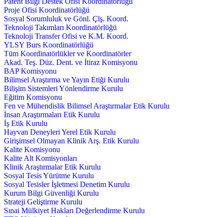
Patent Bilgi Destek Ofisi Koordinatörlüğü
Proje Ofisi Koordinatörlüğü
Sosyal Sorumluluk ve Gönl. Çlş. Koord.
Teknoloji Takımları Koordinatörlüğü
Teknoloji Transfer Ofisi ve K.M. Koord.
YLSY Burs Koordinatörlüğü
Tüm Koordinatörlükler ve Koordinatörler
Akad. Teş. Düz. Dent. ve İtiraz Komisyonu
BAP Komisyonu
Bilimsel Araştırma ve Yayın Etiği Kurulu
Bilişim Sistemleri Yönlendirme Kurulu
Eğitim Komisyonu
Fen ve Mühendislik Bilimsel Araştırmalar Etik Kurulu
İnsan Araştırmaları Etik Kurulu
İş Etik Kurulu
Hayvan Deneyleri Yerel Etik Kurulu
Girişimsel Olmayan Klinik Arş. Etik Kurulu
Kalite Komisyonu
Kalite Alt Komisyonları
Klinik Araştırmalar Etik Kurulu
Sosyal Tesis Yürütme Kurulu
Sosyal Tesisler İşletmesi Denetim Kurulu
Kurum Bilgi Güvenliği Kurulu
Strateji Geliştirme Kurulu
Sınai Mülkiyet Hakları Değerlendirme Kurulu