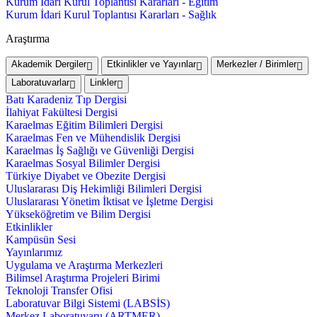
Kurum İdari Kurul Toplantısı Kararları - Eğitim
Kurum İdari Kurul Toplantısı Kararları - Sağlık
Araştırma
Akademik Dergiler
Etkinlikler ve Yayınlar
Merkezler / Birimler
Laboratuvarlar
Linkler
Batı Karadeniz Tıp Dergisi
İlahiyat Fakültesi Dergisi
Karaelmas Eğitim Bilimleri Dergisi
Karaelmas Fen ve Mühendislik Dergisi
Karaelmas İş Sağlığı ve Güvenliği Dergisi
Karaelmas Sosyal Bilimler Dergisi
Türkiye Diyabet ve Obezite Dergisi
Uluslararası Diş Hekimliği Bilimleri Dergisi
Uluslararası Yönetim İktisat ve İşletme Dergisi
Yükseköğretim ve Bilim Dergisi
Etkinlikler
Kampüsün Sesi
Yayınlarımız
Uygulama ve Araştırma Merkezleri
Bilimsel Araştırma Projeleri Birimi
Teknoloji Transfer Ofisi
Laboratuvar Bilgi Sistemi (LABSİS)
Merkez Laboratuvaru (ARTMER)