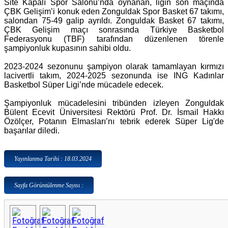
Site Kapalı Spor Salonu’nda oynanan, ligin son maçında
ÇBK Gelişim’i konuk eden Zonguldak Spor Basket 67 takımı,
salondan 75-49 galip ayrıldı. Zonguldak Basket 67 takımı,
ÇBK Gelişim maçı sonrasında Türkiye Basketbol
Federasyonu (TBF) tarafından düzenlenen törenle
şampiyonluk kupasının sahibi oldu.
2023-2024 sezonunu şampiyon olarak tamamlayan kırmızı
lacivertli takım, 2024-2025 sezonunda ise ING Kadınlar
Basketbol Süper Ligi’nde mücadele edecek.
Şampiyonluk mücadelesini tribünden izleyen Zonguldak
Bülent Ecevit Üniversitesi Rektörü Prof. Dr. İsmail Hakkı
Özölçer, Potanın Elmasları’nı tebrik ederek Süper Lig'de
başarılar diledi.
Yayınlanma Tarihi : 18.03.2024
Sayfa Görüntülenme Sayısı :