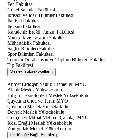
Fen Fakültesi
Güzel Sanatlar Fakültesi
İktisadi ve İdari Bilimler Fakültesi
İlahiyat Fakültesi
İletişim Fakültesi
Karadeniz Ereğli Turizm Fakültesi
Mimarlık ve Tasarım Fakültesi
Mühendislik Fakültesi
Sağlık Bilimleri Fakültesi
Spor Bilimleri Fakültesi
Teoman Duralı İnsan ve Toplum Bilimleri Fakültesi
Tıp Fakültesi
Meslek Yüksekokulları
Ahmet Erdoğan Sağlık Hizmetleri MYO
Alaplı Meslek Yüksekokulu
Bilişim Teknolojileri Meslek Yüksekokulu
Çaycuma Gıda ve Tarım MYO
Çaycuma Meslek Yüksekokulu
Devrek Meslek Yüksekokulu
Gökçebey Mithat Mehmet Çanakçı MYO
Kdz. Ereğli Meslek Yüksekokulu
Zonguldak Meslek Yüksekokulu
Rektörlüğe Bağlı Birimler