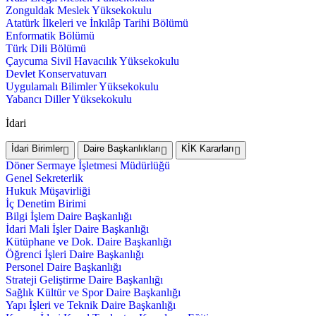
Zonguldak Meslek Yüksekokulu
Atatürk İlkeleri ve İnkılâp Tarihi Bölümü
Enformatik Bölümü
Türk Dili Bölümü
Çaycuma Sivil Havacılık Yüksekokulu
Devlet Konservatuvarı
Uygulamalı Bilimler Yüksekokulu
Yabancı Diller Yüksekokulu
İdari
İdari Birimler
Daire Başkanlıkları
KİK Kararları
Döner Sermaye İşletmesi Müdürlüğü
Genel Sekreterlik
Hukuk Müşavirliği
İç Denetim Birimi
Bilgi İşlem Daire Başkanlığı
İdari Mali İşler Daire Başkanlığı
Kütüphane ve Dok. Daire Başkanlığı
Öğrenci İşleri Daire Başkanlığı
Personel Daire Başkanlığı
Strateji Geliştirme Daire Başkanlığı
Sağlık Kültür ve Spor Daire Başkanlığı
Yapı İşleri ve Teknik Daire Başkanlığı