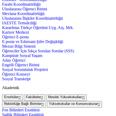
Farabi Koordinatörlüğü
Uluslararası Öğrenci Birimi
Mevlana Koordinatörlüğü
Uluslararası İlişkiler Koordinatörlüğü
IAESTE Temsilciliği
Karaelmas Türkçe Öğretimi Uyg. Arş. Mrk.
Kariyer Merkezi
Öğrenci E-posta
E-posta ve Eduroam Şifre Değişikliği
Mezun Bilgi Sistemi
Öğrenciler İçin Sıkça Sorulan Sorular (SSS)
Kampüste Sosyal Yaşam
Aday Öğrenci
Engelli Öğrenci Birimi
Sosyal Sorumluluk Projeleri
Öğrenci Konseyi
Sosyal Transkript
Akademik
Enstitüler
Fakülteler
Meslek Yüksekokulları
Rektörlüğe Bağlı Birimler
Yüksekokullar ve Konservatuvar
Fen Bilimleri Enstitüsü
Sağlık Bilimleri Enstitüsü