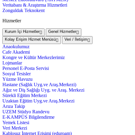
Veritabanı & Araştırma Hizmetleri
Zonguldak Teknokent
Hizmetler
Kurum İçi Hizmetler
Genel Hizmetler
Kolay Erişim Hizmet Menüsü
Veri / İletişim
Anaokulumuz
Cafe Akademi
Kongre ve Kültür Merkezlerimiz
Lojmanlar
Personel E-Posta Servisi
Sosyal Tesisler
Yüzme Havuzu
Hastane (Sağlık Uyg.ve Araş.Merkezi)
Ağız ve Diş Sağlığı Uyg. ve Araş. Merkezi
Sürekli Eğitim Merkezi
Uzaktan Eğitim Uyg.ve Araş.Merkezi
Arıza Takip
UZEM Stüdyo Randevu
E-KAMPÜS Bilgilendirme
Yemek Listesi
Veri Merkezi
Kablosuz İnternet Erişimi (eduroam)