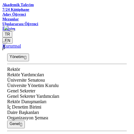
Akademik Takvim
7/24 Kütüphane
Aday Öğrenci
Mezunlar
Uluslararası Öğrenci
İletişim
TR
EN
Kurumsal
Yönetim
Rektör
Rektör Yardımcıları
Üniversite Senatosu
Üniversite Yönetim Kurulu
Genel Sekreter
Genel Sekreter Yardımcıları
Rektör Danışmanları
İç Denetim Birimi
Daire Başkanları
Organizasyon Şeması
Genel