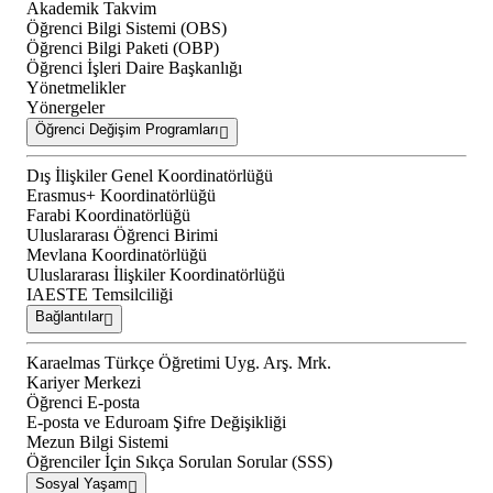
Akademik Takvim
Öğrenci Bilgi Sistemi (OBS)
Öğrenci Bilgi Paketi (OBP)
Öğrenci İşleri Daire Başkanlığı
Yönetmelikler
Yönergeler
Öğrenci Değişim Programları
Dış İlişkiler Genel Koordinatörlüğü
Erasmus+ Koordinatörlüğü
Farabi Koordinatörlüğü
Uluslararası Öğrenci Birimi
Mevlana Koordinatörlüğü
Uluslararası İlişkiler Koordinatörlüğü
IAESTE Temsilciliği
Bağlantılar
Karaelmas Türkçe Öğretimi Uyg. Arş. Mrk.
Kariyer Merkezi
Öğrenci E-posta
E-posta ve Eduroam Şifre Değişikliği
Mezun Bilgi Sistemi
Öğrenciler İçin Sıkça Sorulan Sorular (SSS)
Sosyal Yaşam