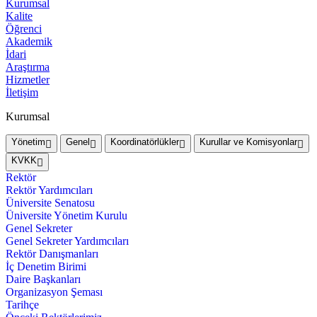
Kurumsal
Kalite
Öğrenci
Akademik
İdari
Araştırma
Hizmetler
İletişim
Kurumsal
Yönetim
Genel
Koordinatörlükler
Kurullar ve Komisyonlar
KVKK
Rektör
Rektör Yardımcıları
Üniversite Senatosu
Üniversite Yönetim Kurulu
Genel Sekreter
Genel Sekreter Yardımcıları
Rektör Danışmanları
İç Denetim Birimi
Daire Başkanları
Organizasyon Şeması
Tarihçe