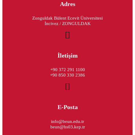
Adres
Zonguldak Bülent Ecevit Üniversitesi
İncivez / ZONGULDAK
İletişim
+90 372 291 1100
+90 850 330 2386
E-Posta
info@beun.edu.tr
beun@hs03.kep.tr