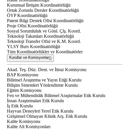
Kurumsal İletişim Koordinatörlüğü
Ortak Zorunlu Dersler Koordinatörlüğü
ÖYP Koordinatörlüğü
Patent Bilgi Destek Ofisi Koordinatörlüğü
Proje Ofisi Koordinatörlüğü
Sosyal Sorumluluk ve Gönl. Çlş. Koord.
Teknoloji Takımları Koordinatörlüğü
Teknoloji Transfer Ofisi ve K.M. Koord.
YLSY Burs Koordinatörlüğü
Tüm Koordinatörlükler ve Koordinatörler
Kurullar ve Komisyonlar
Akad. Teş. Düz. Dent. ve İtiraz Komisyonu
BAP Komisyonu
Bilimsel Araştırma ve Yayın Etiği Kurulu
Bilişim Sistemleri Yönlendirme Kurulu
Eğitim Komisyonu
Fen ve Mühendislik Bilimsel Araştırmalar Etik Kurulu
İnsan Araştırmaları Etik Kurulu
İş Etik Kurulu
Hayvan Deneyleri Yerel Etik Kurulu
Girişimsel Olmayan Klinik Arş. Etik Kurulu
Kalite Komisyonu
Kalite Alt Komisyonları