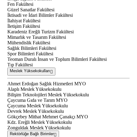
Fen Fakültesi
Güzel Sanatlar Fakültesi
İktisadi ve İdari Bilimler Fakültesi
İlahiyat Fakültesi
İletişim Fakültesi
Karadeniz Ereğli Turizm Fakültesi
Mimarlık ve Tasarım Fakültesi
Mühendislik Fakültesi
Sağlık Bilimleri Fakültesi
Spor Bilimleri Fakültesi
Teoman Duralı İnsan ve Toplum Bilimleri Fakültesi
Tıp Fakültesi
Meslek Yüksekokulları
Ahmet Erdoğan Sağlık Hizmetleri MYO
Alaplı Meslek Yüksekokulu
Bilişim Teknolojileri Meslek Yüksekokulu
Çaycuma Gıda ve Tarım MYO
Çaycuma Meslek Yüksekokulu
Devrek Meslek Yüksekokulu
Gökçebey Mithat Mehmet Çanakçı MYO
Kdz. Ereğli Meslek Yüksekokulu
Zonguldak Meslek Yüksekokulu
Rektörlüğe Bağlı Birimler