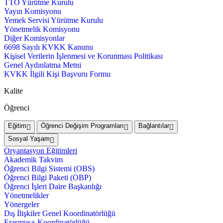
TTO Yürütme Kurulu
Yayın Komisyonu
Yemek Servisi Yürütme Kurulu
Yönetmelik Komisyonu
Diğer Komisyonlar
6698 Sayılı KVKK Kanunu
Kişisel Verilerin İşlenmesi ve Korunması Politikası
Genel Aydınlatma Metni
KVKK İlgili Kişi Başvuru Formu
Kalite
Öğrenci
Eğitim
Öğrenci Değişim Programları
Bağlantılar
Sosyal Yaşam
Oryantasyon Eğitimleri
Akademik Takvim
Öğrenci Bilgi Sistemi (OBS)
Öğrenci Bilgi Paketi (OBP)
Öğrenci İşleri Daire Başkanlığı
Yönetmelikler
Yönergeler
Dış İlişkiler Genel Koordinatörlüğü
Erasmus+ Koordinatörlüğü