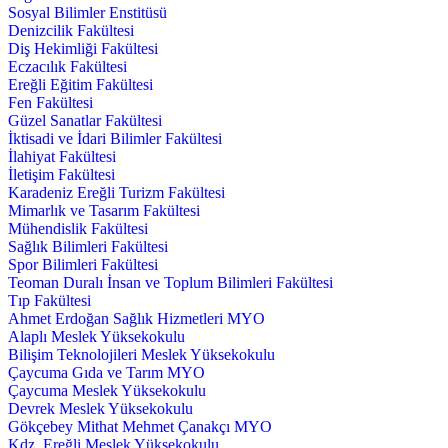
Sosyal Bilimler Enstitüsü
Denizcilik Fakültesi
Diş Hekimliği Fakültesi
Eczacılık Fakültesi
Ereğli Eğitim Fakültesi
Fen Fakültesi
Güzel Sanatlar Fakültesi
İktisadi ve İdari Bilimler Fakültesi
İlahiyat Fakültesi
İletişim Fakültesi
Karadeniz Ereğli Turizm Fakültesi
Mimarlık ve Tasarım Fakültesi
Mühendislik Fakültesi
Sağlık Bilimleri Fakültesi
Spor Bilimleri Fakültesi
Teoman Duralı İnsan ve Toplum Bilimleri Fakültesi
Tıp Fakültesi
Ahmet Erdoğan Sağlık Hizmetleri MYO
Alaplı Meslek Yüksekokulu
Bilişim Teknolojileri Meslek Yüksekokulu
Çaycuma Gıda ve Tarım MYO
Çaycuma Meslek Yüksekokulu
Devrek Meslek Yüksekokulu
Gökçebey Mithat Mehmet Çanakçı MYO
Kdz. Ereğli Meslek Yüksekokulu