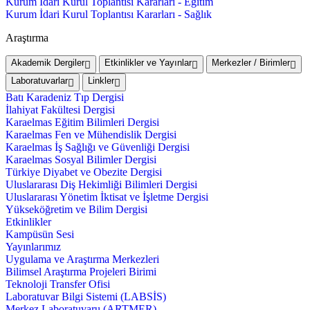
Kurum İdari Kurul Toplantısı Kararları - Eğitim
Kurum İdari Kurul Toplantısı Kararları - Sağlık
Araştırma
Akademik Dergiler
Etkinlikler ve Yayınlar
Merkezler / Birimler
Laboratuvarlar
Linkler
Batı Karadeniz Tıp Dergisi
İlahiyat Fakültesi Dergisi
Karaelmas Eğitim Bilimleri Dergisi
Karaelmas Fen ve Mühendislik Dergisi
Karaelmas İş Sağlığı ve Güvenliği Dergisi
Karaelmas Sosyal Bilimler Dergisi
Türkiye Diyabet ve Obezite Dergisi
Uluslararası Diş Hekimliği Bilimleri Dergisi
Uluslararası Yönetim İktisat ve İşletme Dergisi
Yükseköğretim ve Bilim Dergisi
Etkinlikler
Kampüsün Sesi
Yayınlarımız
Uygulama ve Araştırma Merkezleri
Bilimsel Araştırma Projeleri Birimi
Teknoloji Transfer Ofisi
Laboratuvar Bilgi Sistemi (LABSİS)
Merkez Laboratuvaru (ARTMER)