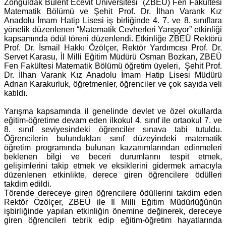
Zonguldak Bülent Ecevit Üniversitesi (ZBEÜ) Fen Fakültesi
Matematik Bölümü ve Şehit Prof. Dr. İlhan Varank Kız
Anadolu İmam Hatip Lisesi iş birliğinde 4. 7. ve 8. sınıflara
yönelik düzenlenen “Matematik Cevherleri Yarışıyor” etkinliği
kapsamında ödül töreni düzenlendi. Etkinliğe ZBEÜ Rektörü
Prof. Dr. İsmail Hakkı Özölçer, Rektör Yardımcısı Prof. Dr.
Servet Karasu, İl Milli Eğitim Müdürü Osman Bozkan, ZBEÜ
Fen Fakültesi Matematik Bölümü öğretim üyeleri, Şehit Prof.
Dr. İlhan Varank Kız Anadolu İmam Hatip Lisesi Müdürü
Adnan Karakurluk, öğretmenler, öğrenciler ve çok sayıda veli
katıldı.
Yarışma kapsamında il genelinde devlet ve özel okullarda
eğitim-öğretime devam eden ilkokul 4. sınıf ile ortaokul 7. ve
8. sınıf seviyesindeki öğrenciler sınava tabi tutuldu.
Öğrencilerin bulundukları sınıf düzeyindeki matematik
öğretim programında bulunan kazanımlarından edinmeleri
beklenen bilgi ve beceri durumlarını tespit etmek,
gelişimlerini takip etmek ve eksiklerini gidermek amacıyla
düzenlenen etkinlikte, derece giren öğrencilere ödülleri
takdim edildi.
Törende dereceye giren öğrencilere ödüllerini takdim eden
Rektör Özölçer, ZBEÜ ile İl Milli Eğitim Müdürlüğünün
işbirliğinde yapılan etkinliğin önemine değinerek, dereceye
giren öğrencileri tebrik edip eğitim-öğretim hayatlarında