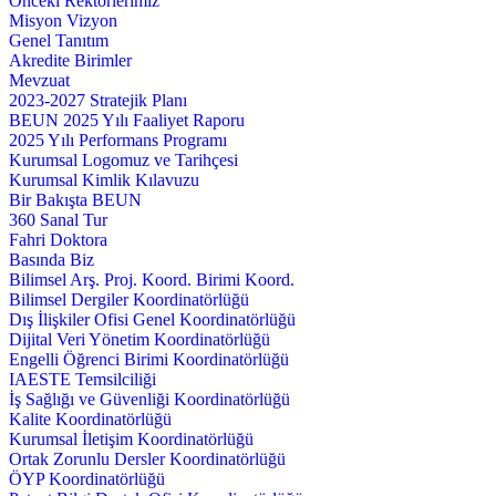
Önceki Rektörlerimiz
Misyon Vizyon
Genel Tanıtım
Akredite Birimler
Mevzuat
2023-2027 Stratejik Planı
BEUN 2025 Yılı Faaliyet Raporu
2025 Yılı Performans Programı
Kurumsal Logomuz ve Tarihçesi
Kurumsal Kimlik Kılavuzu
Bir Bakışta BEUN
360 Sanal Tur
Fahri Doktora
Basında Biz
Bilimsel Arş. Proj. Koord. Birimi Koord.
Bilimsel Dergiler Koordinatörlüğü
Dış İlişkiler Ofisi Genel Koordinatörlüğü
Dijital Veri Yönetim Koordinatörlüğü
Engelli Öğrenci Birimi Koordinatörlüğü
IAESTE Temsilciliği
İş Sağlığı ve Güvenliği Koordinatörlüğü
Kalite Koordinatörlüğü
Kurumsal İletişim Koordinatörlüğü
Ortak Zorunlu Dersler Koordinatörlüğü
ÖYP Koordinatörlüğü