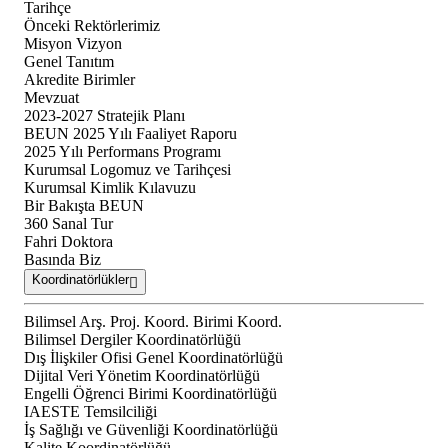
Tarihçe
Önceki Rektörlerimiz
Misyon Vizyon
Genel Tanıtım
Akredite Birimler
Mevzuat
2023-2027 Stratejik Planı
BEUN 2025 Yılı Faaliyet Raporu
2025 Yılı Performans Programı
Kurumsal Logomuz ve Tarihçesi
Kurumsal Kimlik Kılavuzu
Bir Bakışta BEUN
360 Sanal Tur
Fahri Doktora
Basında Biz
Koordinatörlükler
Bilimsel Arş. Proj. Koord. Birimi Koord.
Bilimsel Dergiler Koordinatörlüğü
Dış İlişkiler Ofisi Genel Koordinatörlüğü
Dijital Veri Yönetim Koordinatörlüğü
Engelli Öğrenci Birimi Koordinatörlüğü
IAESTE Temsilciliği
İş Sağlığı ve Güvenliği Koordinatörlüğü
Kalite Koordinatörlüğü