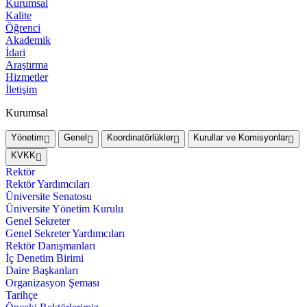
Kurumsal
Kalite
Öğrenci
Akademik
İdari
Araştırma
Hizmetler
İletişim
Kurumsal
Yönetim
Genel
Koordinatörlükler
Kurullar ve Komisyonlar
KVKK
Rektör
Rektör Yardımcıları
Üniversite Senatosu
Üniversite Yönetim Kurulu
Genel Sekreter
Genel Sekreter Yardımcıları
Rektör Danışmanları
İç Denetim Birimi
Daire Başkanları
Organizasyon Şeması
Tarihçe