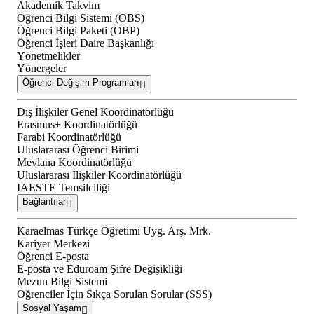
Akademik Takvim
Öğrenci Bilgi Sistemi (OBS)
Öğrenci Bilgi Paketi (OBP)
Öğrenci İşleri Daire Başkanlığı
Yönetmelikler
Yönergeler
Öğrenci Değişim Programları
Dış İlişkiler Genel Koordinatörlüğü
Erasmus+ Koordinatörlüğü
Farabi Koordinatörlüğü
Uluslararası Öğrenci Birimi
Mevlana Koordinatörlüğü
Uluslararası İlişkiler Koordinatörlüğü
IAESTE Temsilciliği
Bağlantılar
Karaelmas Türkçe Öğretimi Uyg. Arş. Mrk.
Kariyer Merkezi
Öğrenci E-posta
E-posta ve Eduroam Şifre Değişikliği
Mezun Bilgi Sistemi
Öğrenciler İçin Sıkça Sorulan Sorular (SSS)
Sosyal Yaşam