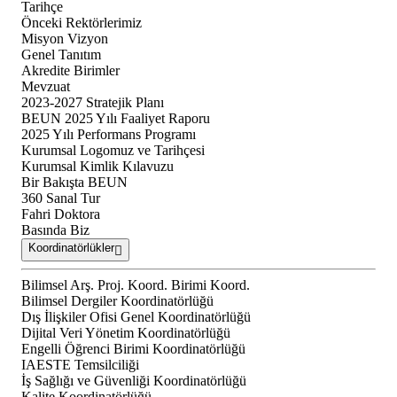
Tarihçe
Önceki Rektörlerimiz
Misyon Vizyon
Genel Tanıtım
Akredite Birimler
Mevzuat
2023-2027 Stratejik Planı
BEUN 2025 Yılı Faaliyet Raporu
2025 Yılı Performans Programı
Kurumsal Logomuz ve Tarihçesi
Kurumsal Kimlik Kılavuzu
Bir Bakışta BEUN
360 Sanal Tur
Fahri Doktora
Basında Biz
Koordinatörlükler
Bilimsel Arş. Proj. Koord. Birimi Koord.
Bilimsel Dergiler Koordinatörlüğü
Dış İlişkiler Ofisi Genel Koordinatörlüğü
Dijital Veri Yönetim Koordinatörlüğü
Engelli Öğrenci Birimi Koordinatörlüğü
IAESTE Temsilciliği
İş Sağlığı ve Güvenliği Koordinatörlüğü
Kalite Koordinatörlüğü