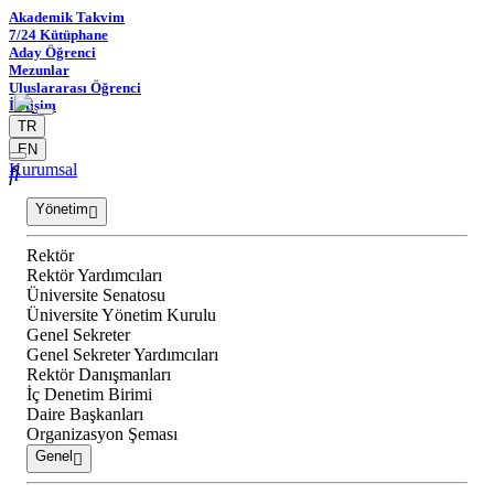
Akademik Takvim
7/24 Kütüphane
Aday Öğrenci
Mezunlar
Uluslararası Öğrenci
İletişim
TR
EN
Kurumsal
Yönetim
Rektör
Rektör Yardımcıları
Üniversite Senatosu
Üniversite Yönetim Kurulu
Genel Sekreter
Genel Sekreter Yardımcıları
Rektör Danışmanları
İç Denetim Birimi
Daire Başkanları
Organizasyon Şeması
Genel