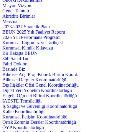
Önceki Rektörlerimiz
Misyon Vizyon
Genel Tanıtım
Akredite Birimler
Mevzuat
2023-2027 Stratejik Planı
BEUN 2025 Yılı Faaliyet Raporu
2025 Yılı Performans Programı
Kurumsal Logomuz ve Tarihçesi
Kurumsal Kimlik Kılavuzu
Bir Bakışta BEUN
360 Sanal Tur
Fahri Doktora
Basında Biz
Bilimsel Arş. Proj. Koord. Birimi Koord.
Bilimsel Dergiler Koordinatörlüğü
Dış İlişkiler Ofisi Genel Koordinatörlüğü
Dijital Veri Yönetim Koordinatörlüğü
Engelli Öğrenci Birimi Koordinatörlüğü
IAESTE Temsilciliği
İş Sağlığı ve Güvenliği Koordinatörlüğü
Kalite Koordinatörlüğü
Kurumsal İletişim Koordinatörlüğü
Ortak Zorunlu Dersler Koordinatörlüğü
ÖYP Koordinatörlüğü