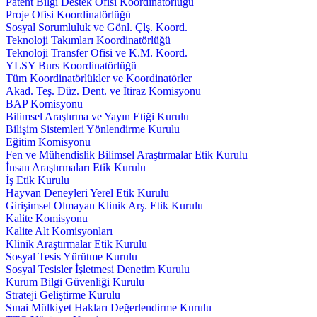
Patent Bilgi Destek Ofisi Koordinatörlüğü
Proje Ofisi Koordinatörlüğü
Sosyal Sorumluluk ve Gönl. Çlş. Koord.
Teknoloji Takımları Koordinatörlüğü
Teknoloji Transfer Ofisi ve K.M. Koord.
YLSY Burs Koordinatörlüğü
Tüm Koordinatörlükler ve Koordinatörler
Akad. Teş. Düz. Dent. ve İtiraz Komisyonu
BAP Komisyonu
Bilimsel Araştırma ve Yayın Etiği Kurulu
Bilişim Sistemleri Yönlendirme Kurulu
Eğitim Komisyonu
Fen ve Mühendislik Bilimsel Araştırmalar Etik Kurulu
İnsan Araştırmaları Etik Kurulu
İş Etik Kurulu
Hayvan Deneyleri Yerel Etik Kurulu
Girişimsel Olmayan Klinik Arş. Etik Kurulu
Kalite Komisyonu
Kalite Alt Komisyonları
Klinik Araştırmalar Etik Kurulu
Sosyal Tesis Yürütme Kurulu
Sosyal Tesisler İşletmesi Denetim Kurulu
Kurum Bilgi Güvenliği Kurulu
Strateji Geliştirme Kurulu
Sınai Mülkiyet Hakları Değerlendirme Kurulu