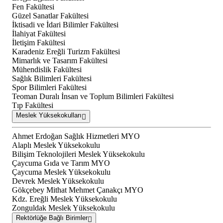
Fen Fakültesi
Güzel Sanatlar Fakültesi
İktisadi ve İdari Bilimler Fakültesi
İlahiyat Fakültesi
İletişim Fakültesi
Karadeniz Ereğli Turizm Fakültesi
Mimarlık ve Tasarım Fakültesi
Mühendislik Fakültesi
Sağlık Bilimleri Fakültesi
Spor Bilimleri Fakültesi
Teoman Duralı İnsan ve Toplum Bilimleri Fakültesi
Tıp Fakültesi
Meslek Yüksekokulları
Ahmet Erdoğan Sağlık Hizmetleri MYO
Alaplı Meslek Yüksekokulu
Bilişim Teknolojileri Meslek Yüksekokulu
Çaycuma Gıda ve Tarım MYO
Çaycuma Meslek Yüksekokulu
Devrek Meslek Yüksekokulu
Gökçebey Mithat Mehmet Çanakçı MYO
Kdz. Ereğli Meslek Yüksekokulu
Zonguldak Meslek Yüksekokulu
Rektörlüğe Bağlı Birimler