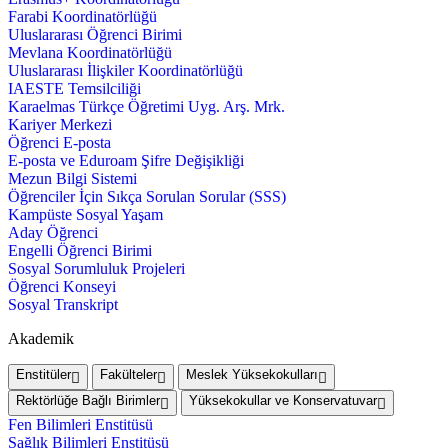
Farabi Koordinatörlüğü
Uluslararası Öğrenci Birimi
Mevlana Koordinatörlüğü
Uluslararası İlişkiler Koordinatörlüğü
IAESTE Temsilciliği
Karaelmas Türkçe Öğretimi Uyg. Arş. Mrk.
Kariyer Merkezi
Öğrenci E-posta
E-posta ve Eduroam Şifre Değişikliği
Mezun Bilgi Sistemi
Öğrenciler İçin Sıkça Sorulan Sorular (SSS)
Kampüste Sosyal Yaşam
Aday Öğrenci
Engelli Öğrenci Birimi
Sosyal Sorumluluk Projeleri
Öğrenci Konseyi
Sosyal Transkript
Akademik
Enstitüler
Fakülteler
Meslek Yüksekokulları
Rektörlüğe Bağlı Birimler
Yüksekokullar ve Konservatuvar
Fen Bilimleri Enstitüsü
Sağlık Bilimleri Enstitüsü