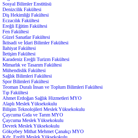
Sosyal Bilimler Enstitüsü
Denizcilik Fakültesi
Diş Hekimliği Fakültesi
Eczacılık Fakültesi
Ereğli Eğitim Fakültesi
Fen Fakültesi
Güzel Sanatlar Fakültesi
İktisadi ve İdari Bilimler Fakültesi
İlahiyat Fakültesi
İletişim Fakültesi
Karadeniz Ereğli Turizm Fakültesi
Mimarlık ve Tasarım Fakültesi
Mühendislik Fakültesi
Sağlık Bilimleri Fakültesi
Spor Bilimleri Fakültesi
Teoman Duralı İnsan ve Toplum Bilimleri Fakültesi
Tıp Fakültesi
Ahmet Erdoğan Sağlık Hizmetleri MYO
Alaplı Meslek Yüksekokulu
Bilişim Teknolojileri Meslek Yüksekokulu
Çaycuma Gıda ve Tarım MYO
Çaycuma Meslek Yüksekokulu
Devrek Meslek Yüksekokulu
Gökçebey Mithat Mehmet Çanakçı MYO
Kdz. Ereğli Meslek Yüksekokulu