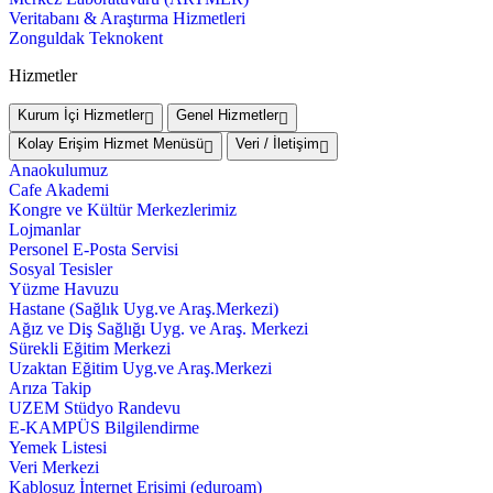
Veritabanı & Araştırma Hizmetleri
Zonguldak Teknokent
Hizmetler
Kurum İçi Hizmetler
Genel Hizmetler
Kolay Erişim Hizmet Menüsü
Veri / İletişim
Anaokulumuz
Cafe Akademi
Kongre ve Kültür Merkezlerimiz
Lojmanlar
Personel E-Posta Servisi
Sosyal Tesisler
Yüzme Havuzu
Hastane (Sağlık Uyg.ve Araş.Merkezi)
Ağız ve Diş Sağlığı Uyg. ve Araş. Merkezi
Sürekli Eğitim Merkezi
Uzaktan Eğitim Uyg.ve Araş.Merkezi
Arıza Takip
UZEM Stüdyo Randevu
E-KAMPÜS Bilgilendirme
Yemek Listesi
Veri Merkezi
Kablosuz İnternet Erişimi (eduroam)