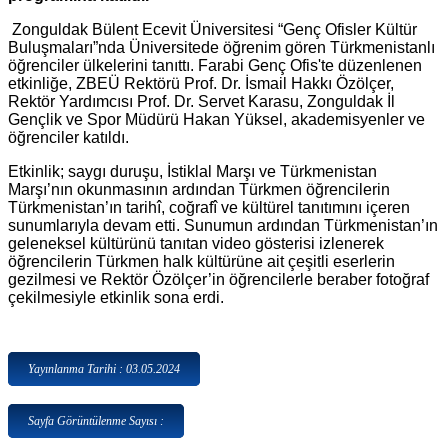
Zonguldak Bülent Ecevit Üniversitesi “Genç Ofisler Kültür
Buluşmaları”nda Üniversitede öğrenim gören Türkmenistanlı
öğrenciler ülkelerini tanıttı. Farabi Genç Ofis'te düzenlenen
etkinliğe, ZBEÜ Rektörü Prof. Dr. İsmail Hakkı Özölçer,
Rektör Yardımcısı Prof. Dr. Servet Karasu, Zonguldak İl
Gençlik ve Spor Müdürü Hakan Yüksel, akademisyenler ve
öğrenciler katıldı.
Etkinlik; saygı duruşu, İstiklal Marşı ve Türkmenistan
Marşı’nın okunmasının ardından Türkmen öğrencilerin
Türkmenistan’ın tarihî, coğrafî ve kültürel tanıtımını içeren
sunumlarıyla devam etti. Sunumun ardından Türkmenistan’ın
geleneksel kültürünü tanıtan video gösterisi izlenerek
öğrencilerin Türkmen halk kültürüne ait çeşitli eserlerin
gezilmesi ve Rektör Özölçer’in öğrencilerle beraber fotoğraf
çekilmesiyle etkinlik sona erdi.
Yayınlanma Tarihi : 03.05.2024
Sayfa Görüntülenme Sayısı :