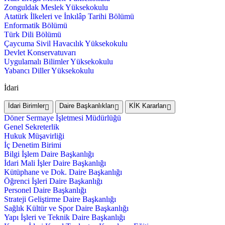
Zonguldak Meslek Yüksekokulu
Atatürk İlkeleri ve İnkılâp Tarihi Bölümü
Enformatik Bölümü
Türk Dili Bölümü
Çaycuma Sivil Havacılık Yüksekokulu
Devlet Konservatuvarı
Uygulamalı Bilimler Yüksekokulu
Yabancı Diller Yüksekokulu
İdari
İdari Birimler
Daire Başkanlıkları
KİK Kararları
Döner Sermaye İşletmesi Müdürlüğü
Genel Sekreterlik
Hukuk Müşavirliği
İç Denetim Birimi
Bilgi İşlem Daire Başkanlığı
İdari Mali İşler Daire Başkanlığı
Kütüphane ve Dok. Daire Başkanlığı
Öğrenci İşleri Daire Başkanlığı
Personel Daire Başkanlığı
Strateji Geliştirme Daire Başkanlığı
Sağlık Kültür ve Spor Daire Başkanlığı
Yapı İşleri ve Teknik Daire Başkanlığı