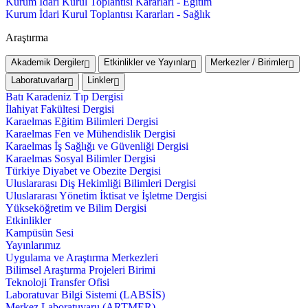
Kurum İdari Kurul Toplantısı Kararları - Eğitim
Kurum İdari Kurul Toplantısı Kararları - Sağlık
Araştırma
Akademik Dergiler
Etkinlikler ve Yayınlar
Merkezler / Birimler
Laboratuvarlar
Linkler
Batı Karadeniz Tıp Dergisi
İlahiyat Fakültesi Dergisi
Karaelmas Eğitim Bilimleri Dergisi
Karaelmas Fen ve Mühendislik Dergisi
Karaelmas İş Sağlığı ve Güvenliği Dergisi
Karaelmas Sosyal Bilimler Dergisi
Türkiye Diyabet ve Obezite Dergisi
Uluslararası Diş Hekimliği Bilimleri Dergisi
Uluslararası Yönetim İktisat ve İşletme Dergisi
Yükseköğretim ve Bilim Dergisi
Etkinlikler
Kampüsün Sesi
Yayınlarımız
Uygulama ve Araştırma Merkezleri
Bilimsel Araştırma Projeleri Birimi
Teknoloji Transfer Ofisi
Laboratuvar Bilgi Sistemi (LABSİS)
Merkez Laboratuvaru (ARTMER)