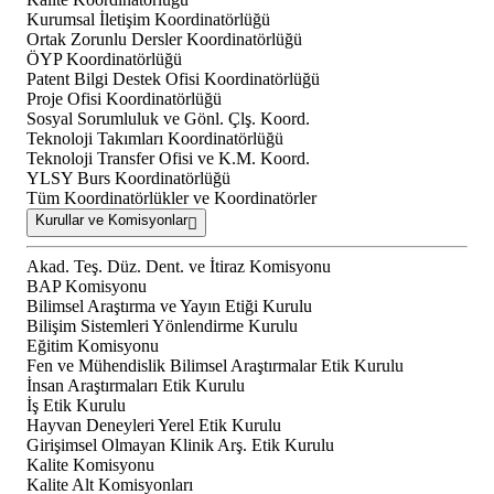
Kurumsal İletişim Koordinatörlüğü
Ortak Zorunlu Dersler Koordinatörlüğü
ÖYP Koordinatörlüğü
Patent Bilgi Destek Ofisi Koordinatörlüğü
Proje Ofisi Koordinatörlüğü
Sosyal Sorumluluk ve Gönl. Çlş. Koord.
Teknoloji Takımları Koordinatörlüğü
Teknoloji Transfer Ofisi ve K.M. Koord.
YLSY Burs Koordinatörlüğü
Tüm Koordinatörlükler ve Koordinatörler
Kurullar ve Komisyonlar
Akad. Teş. Düz. Dent. ve İtiraz Komisyonu
BAP Komisyonu
Bilimsel Araştırma ve Yayın Etiği Kurulu
Bilişim Sistemleri Yönlendirme Kurulu
Eğitim Komisyonu
Fen ve Mühendislik Bilimsel Araştırmalar Etik Kurulu
İnsan Araştırmaları Etik Kurulu
İş Etik Kurulu
Hayvan Deneyleri Yerel Etik Kurulu
Girişimsel Olmayan Klinik Arş. Etik Kurulu
Kalite Komisyonu
Kalite Alt Komisyonları