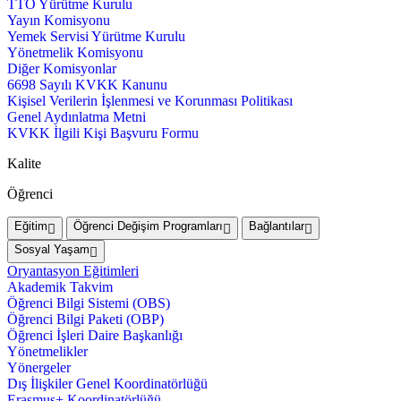
TTO Yürütme Kurulu
Yayın Komisyonu
Yemek Servisi Yürütme Kurulu
Yönetmelik Komisyonu
Diğer Komisyonlar
6698 Sayılı KVKK Kanunu
Kişisel Verilerin İşlenmesi ve Korunması Politikası
Genel Aydınlatma Metni
KVKK İlgili Kişi Başvuru Formu
Kalite
Öğrenci
Eğitim
Öğrenci Değişim Programları
Bağlantılar
Sosyal Yaşam
Oryantasyon Eğitimleri
Akademik Takvim
Öğrenci Bilgi Sistemi (OBS)
Öğrenci Bilgi Paketi (OBP)
Öğrenci İşleri Daire Başkanlığı
Yönetmelikler
Yönergeler
Dış İlişkiler Genel Koordinatörlüğü
Erasmus+ Koordinatörlüğü