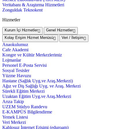
Veritabanı & Araştırma Hizmetleri
Zonguldak Teknokent
Hizmetler
Kurum İçi Hizmetler
Genel Hizmetler
Kolay Erişim Hizmet Menüsü
Veri / İletişim
Anaokulumuz
Cafe Akademi
Kongre ve Kültür Merkezlerimiz
Lojmanlar
Personel E-Posta Servisi
Sosyal Tesisler
Yüzme Havuzu
Hastane (Sağlık Uyg.ve Araş.Merkezi)
Ağız ve Diş Sağlığı Uyg. ve Araş. Merkezi
Sürekli Eğitim Merkezi
Uzaktan Eğitim Uyg.ve Araş.Merkezi
Arıza Takip
UZEM Stüdyo Randevu
E-KAMPÜS Bilgilendirme
Yemek Listesi
Veri Merkezi
Kablosuz İnternet Erişimi (eduroam)