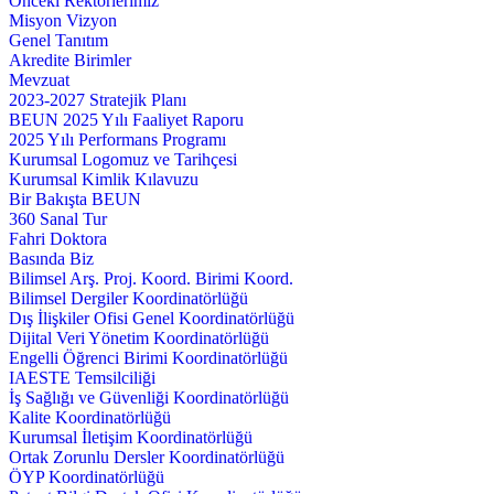
Önceki Rektörlerimiz
Misyon Vizyon
Genel Tanıtım
Akredite Birimler
Mevzuat
2023-2027 Stratejik Planı
BEUN 2025 Yılı Faaliyet Raporu
2025 Yılı Performans Programı
Kurumsal Logomuz ve Tarihçesi
Kurumsal Kimlik Kılavuzu
Bir Bakışta BEUN
360 Sanal Tur
Fahri Doktora
Basında Biz
Bilimsel Arş. Proj. Koord. Birimi Koord.
Bilimsel Dergiler Koordinatörlüğü
Dış İlişkiler Ofisi Genel Koordinatörlüğü
Dijital Veri Yönetim Koordinatörlüğü
Engelli Öğrenci Birimi Koordinatörlüğü
IAESTE Temsilciliği
İş Sağlığı ve Güvenliği Koordinatörlüğü
Kalite Koordinatörlüğü
Kurumsal İletişim Koordinatörlüğü
Ortak Zorunlu Dersler Koordinatörlüğü
ÖYP Koordinatörlüğü