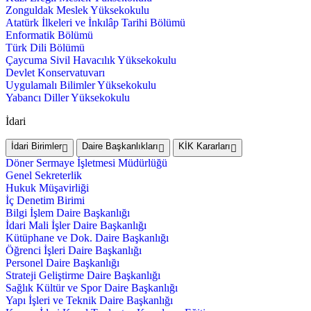
Zonguldak Meslek Yüksekokulu
Atatürk İlkeleri ve İnkılâp Tarihi Bölümü
Enformatik Bölümü
Türk Dili Bölümü
Çaycuma Sivil Havacılık Yüksekokulu
Devlet Konservatuvarı
Uygulamalı Bilimler Yüksekokulu
Yabancı Diller Yüksekokulu
İdari
İdari Birimler
Daire Başkanlıkları
KİK Kararları
Döner Sermaye İşletmesi Müdürlüğü
Genel Sekreterlik
Hukuk Müşavirliği
İç Denetim Birimi
Bilgi İşlem Daire Başkanlığı
İdari Mali İşler Daire Başkanlığı
Kütüphane ve Dok. Daire Başkanlığı
Öğrenci İşleri Daire Başkanlığı
Personel Daire Başkanlığı
Strateji Geliştirme Daire Başkanlığı
Sağlık Kültür ve Spor Daire Başkanlığı
Yapı İşleri ve Teknik Daire Başkanlığı