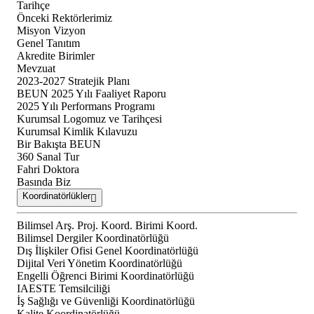
Tarihçe
Önceki Rektörlerimiz
Misyon Vizyon
Genel Tanıtım
Akredite Birimler
Mevzuat
2023-2027 Stratejik Planı
BEUN 2025 Yılı Faaliyet Raporu
2025 Yılı Performans Programı
Kurumsal Logomuz ve Tarihçesi
Kurumsal Kimlik Kılavuzu
Bir Bakışta BEUN
360 Sanal Tur
Fahri Doktora
Basında Biz
Koordinatörlükler
Bilimsel Arş. Proj. Koord. Birimi Koord.
Bilimsel Dergiler Koordinatörlüğü
Dış İlişkiler Ofisi Genel Koordinatörlüğü
Dijital Veri Yönetim Koordinatörlüğü
Engelli Öğrenci Birimi Koordinatörlüğü
IAESTE Temsilciliği
İş Sağlığı ve Güvenliği Koordinatörlüğü
Kalite Koordinatörlüğü