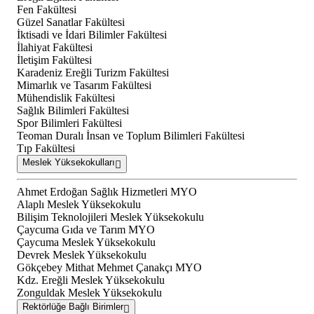
Fen Fakültesi
Güzel Sanatlar Fakültesi
İktisadi ve İdari Bilimler Fakültesi
İlahiyat Fakültesi
İletişim Fakültesi
Karadeniz Ereğli Turizm Fakültesi
Mimarlık ve Tasarım Fakültesi
Mühendislik Fakültesi
Sağlık Bilimleri Fakültesi
Spor Bilimleri Fakültesi
Teoman Duralı İnsan ve Toplum Bilimleri Fakültesi
Tıp Fakültesi
Meslek Yüksekokulları
Ahmet Erdoğan Sağlık Hizmetleri MYO
Alaplı Meslek Yüksekokulu
Bilişim Teknolojileri Meslek Yüksekokulu
Çaycuma Gıda ve Tarım MYO
Çaycuma Meslek Yüksekokulu
Devrek Meslek Yüksekokulu
Gökçebey Mithat Mehmet Çanakçı MYO
Kdz. Ereğli Meslek Yüksekokulu
Zonguldak Meslek Yüksekokulu
Rektörlüğe Bağlı Birimler