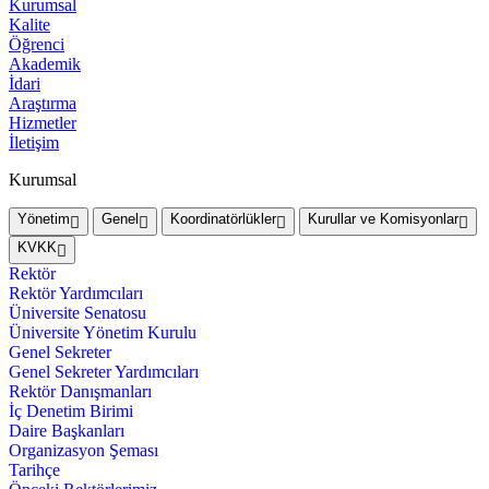
Kurumsal
Kalite
Öğrenci
Akademik
İdari
Araştırma
Hizmetler
İletişim
Kurumsal
Yönetim
Genel
Koordinatörlükler
Kurullar ve Komisyonlar
KVKK
Rektör
Rektör Yardımcıları
Üniversite Senatosu
Üniversite Yönetim Kurulu
Genel Sekreter
Genel Sekreter Yardımcıları
Rektör Danışmanları
İç Denetim Birimi
Daire Başkanları
Organizasyon Şeması
Tarihçe