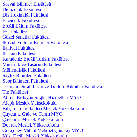
Sosyal Bilimler Enstitüsü
Denizcilik Fakültesi
Diş Hekimliği Fakültesi
Eczacılık Fakültesi
Ereğli Eğitim Fakültesi
Fen Fakültesi
Güzel Sanatlar Fakültesi
İktisadi ve İdari Bilimler Fakültesi
İlahiyat Fakültesi
İletişim Fakültesi
Karadeniz Ereğli Turizm Fakültesi
Mimarlık ve Tasarım Fakültesi
Mühendislik Fakültesi
Sağlık Bilimleri Fakültesi
Spor Bilimleri Fakültesi
Teoman Duralı İnsan ve Toplum Bilimleri Fakültesi
Tıp Fakültesi
Ahmet Erdoğan Sağlık Hizmetleri MYO
Alaplı Meslek Yüksekokulu
Bilişim Teknolojileri Meslek Yüksekokulu
Çaycuma Gıda ve Tarım MYO
Çaycuma Meslek Yüksekokulu
Devrek Meslek Yüksekokulu
Gökçebey Mithat Mehmet Çanakçı MYO
Kdz. Ereğli Meslek Yüksekokulu