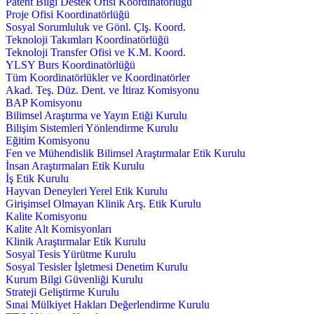
Patent Bilgi Destek Ofisi Koordinatörlüğü
Proje Ofisi Koordinatörlüğü
Sosyal Sorumluluk ve Gönl. Çlş. Koord.
Teknoloji Takımları Koordinatörlüğü
Teknoloji Transfer Ofisi ve K.M. Koord.
YLSY Burs Koordinatörlüğü
Tüm Koordinatörlükler ve Koordinatörler
Akad. Teş. Düz. Dent. ve İtiraz Komisyonu
BAP Komisyonu
Bilimsel Araştırma ve Yayın Etiği Kurulu
Bilişim Sistemleri Yönlendirme Kurulu
Eğitim Komisyonu
Fen ve Mühendislik Bilimsel Araştırmalar Etik Kurulu
İnsan Araştırmaları Etik Kurulu
İş Etik Kurulu
Hayvan Deneyleri Yerel Etik Kurulu
Girişimsel Olmayan Klinik Arş. Etik Kurulu
Kalite Komisyonu
Kalite Alt Komisyonları
Klinik Araştırmalar Etik Kurulu
Sosyal Tesis Yürütme Kurulu
Sosyal Tesisler İşletmesi Denetim Kurulu
Kurum Bilgi Güvenliği Kurulu
Strateji Geliştirme Kurulu
Sınai Mülkiyet Hakları Değerlendirme Kurulu