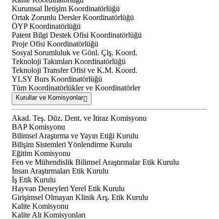
Kurumsal İletişim Koordinatörlüğü
Ortak Zorunlu Dersler Koordinatörlüğü
ÖYP Koordinatörlüğü
Patent Bilgi Destek Ofisi Koordinatörlüğü
Proje Ofisi Koordinatörlüğü
Sosyal Sorumluluk ve Gönl. Çlş. Koord.
Teknoloji Takımları Koordinatörlüğü
Teknoloji Transfer Ofisi ve K.M. Koord.
YLSY Burs Koordinatörlüğü
Tüm Koordinatörlükler ve Koordinatörler
Kurullar ve Komisyonlar
Akad. Teş. Düz. Dent. ve İtiraz Komisyonu
BAP Komisyonu
Bilimsel Araştırma ve Yayın Etiği Kurulu
Bilişim Sistemleri Yönlendirme Kurulu
Eğitim Komisyonu
Fen ve Mühendislik Bilimsel Araştırmalar Etik Kurulu
İnsan Araştırmaları Etik Kurulu
İş Etik Kurulu
Hayvan Deneyleri Yerel Etik Kurulu
Girişimsel Olmayan Klinik Arş. Etik Kurulu
Kalite Komisyonu
Kalite Alt Komisyonları