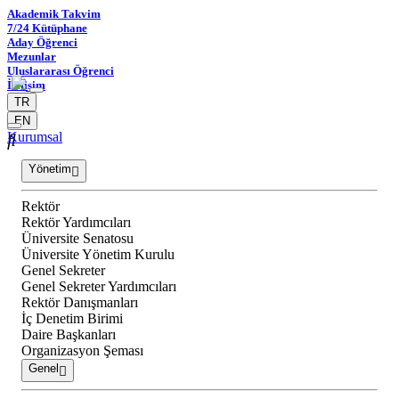
Akademik Takvim
7/24 Kütüphane
Aday Öğrenci
Mezunlar
Uluslararası Öğrenci
İletişim
TR
EN
Kurumsal
Yönetim
Rektör
Rektör Yardımcıları
Üniversite Senatosu
Üniversite Yönetim Kurulu
Genel Sekreter
Genel Sekreter Yardımcıları
Rektör Danışmanları
İç Denetim Birimi
Daire Başkanları
Organizasyon Şeması
Genel