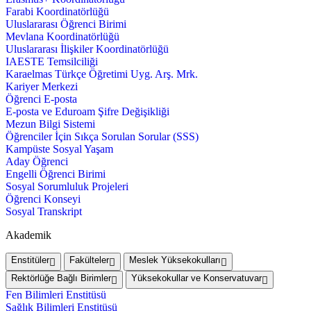
Farabi Koordinatörlüğü
Uluslararası Öğrenci Birimi
Mevlana Koordinatörlüğü
Uluslararası İlişkiler Koordinatörlüğü
IAESTE Temsilciliği
Karaelmas Türkçe Öğretimi Uyg. Arş. Mrk.
Kariyer Merkezi
Öğrenci E-posta
E-posta ve Eduroam Şifre Değişikliği
Mezun Bilgi Sistemi
Öğrenciler İçin Sıkça Sorulan Sorular (SSS)
Kampüste Sosyal Yaşam
Aday Öğrenci
Engelli Öğrenci Birimi
Sosyal Sorumluluk Projeleri
Öğrenci Konseyi
Sosyal Transkript
Akademik
Enstitüler
Fakülteler
Meslek Yüksekokulları
Rektörlüğe Bağlı Birimler
Yüksekokullar ve Konservatuvar
Fen Bilimleri Enstitüsü
Sağlık Bilimleri Enstitüsü