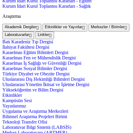
Kurum İdari Kurul Toplantısı Kararları - Eğitim
Kurum İdari Kurul Toplantısı Kararları - Sağlık
Araştırma
Akademik Dergiler
Etkinlikler ve Yayınlar
Merkezler / Birimler
Laboratuvarlar
Linkler
Batı Karadeniz Tıp Dergisi
İlahiyat Fakültesi Dergisi
Karaelmas Eğitim Bilimleri Dergisi
Karaelmas Fen ve Mühendislik Dergisi
Karaelmas İş Sağlığı ve Güvenliği Dergisi
Karaelmas Sosyal Bilimler Dergisi
Türkiye Diyabet ve Obezite Dergisi
Uluslararası Diş Hekimliği Bilimleri Dergisi
Uluslararası Yönetim İktisat ve İşletme Dergisi
Yükseköğretim ve Bilim Dergisi
Etkinlikler
Kampüsün Sesi
Yayınlarımız
Uygulama ve Araştırma Merkezleri
Bilimsel Araştırma Projeleri Birimi
Teknoloji Transfer Ofisi
Laboratuvar Bilgi Sistemi (LABSİS)
Merkez Laboratuvaru (ARTMER)