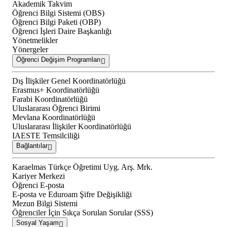
Akademik Takvim
Öğrenci Bilgi Sistemi (OBS)
Öğrenci Bilgi Paketi (OBP)
Öğrenci İşleri Daire Başkanlığı
Yönetmelikler
Yönergeler
Öğrenci Değişim Programları
Dış İlişkiler Genel Koordinatörlüğü
Erasmus+ Koordinatörlüğü
Farabi Koordinatörlüğü
Uluslararası Öğrenci Birimi
Mevlana Koordinatörlüğü
Uluslararası İlişkiler Koordinatörlüğü
IAESTE Temsilciliği
Bağlantılar
Karaelmas Türkçe Öğretimi Uyg. Arş. Mrk.
Kariyer Merkezi
Öğrenci E-posta
E-posta ve Eduroam Şifre Değişikliği
Mezun Bilgi Sistemi
Öğrenciler İçin Sıkça Sorulan Sorular (SSS)
Sosyal Yaşam