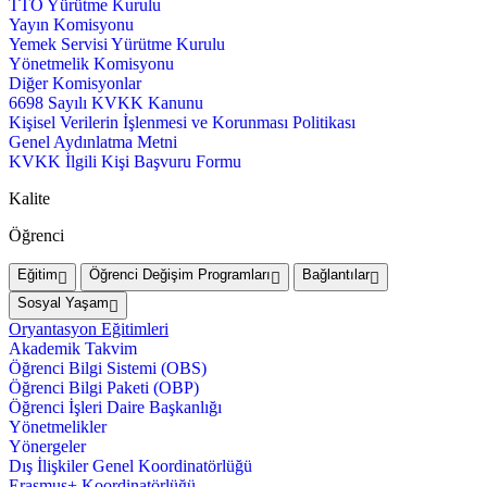
TTO Yürütme Kurulu
Yayın Komisyonu
Yemek Servisi Yürütme Kurulu
Yönetmelik Komisyonu
Diğer Komisyonlar
6698 Sayılı KVKK Kanunu
Kişisel Verilerin İşlenmesi ve Korunması Politikası
Genel Aydınlatma Metni
KVKK İlgili Kişi Başvuru Formu
Kalite
Öğrenci
Eğitim
Öğrenci Değişim Programları
Bağlantılar
Sosyal Yaşam
Oryantasyon Eğitimleri
Akademik Takvim
Öğrenci Bilgi Sistemi (OBS)
Öğrenci Bilgi Paketi (OBP)
Öğrenci İşleri Daire Başkanlığı
Yönetmelikler
Yönergeler
Dış İlişkiler Genel Koordinatörlüğü
Erasmus+ Koordinatörlüğü