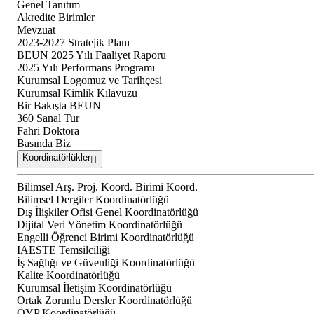
Genel Tanıtım
Akredite Birimler
Mevzuat
2023-2027 Stratejik Planı
BEUN 2025 Yılı Faaliyet Raporu
2025 Yılı Performans Programı
Kurumsal Logomuz ve Tarihçesi
Kurumsal Kimlik Kılavuzu
Bir Bakışta BEUN
360 Sanal Tur
Fahri Doktora
Basında Biz
Koordinatörlükler
Bilimsel Arş. Proj. Koord. Birimi Koord.
Bilimsel Dergiler Koordinatörlüğü
Dış İlişkiler Ofisi Genel Koordinatörlüğü
Dijital Veri Yönetim Koordinatörlüğü
Engelli Öğrenci Birimi Koordinatörlüğü
IAESTE Temsilciliği
İş Sağlığı ve Güvenliği Koordinatörlüğü
Kalite Koordinatörlüğü
Kurumsal İletişim Koordinatörlüğü
Ortak Zorunlu Dersler Koordinatörlüğü
ÖYP Koordinatörlüğü