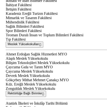
İktisadi ve İdari Bilimler Fakültesi
İlahiyat Fakültesi
İletişim Fakültesi
Karadeniz Ereğli Turizm Fakültesi
Mimarlık ve Tasarım Fakültesi
Mühendislik Fakültesi
Sağlık Bilimleri Fakültesi
Spor Bilimleri Fakültesi
Teoman Duralı İnsan ve Toplum Bilimleri Fakültesi
Tıp Fakültesi
Meslek Yüksekokulları
Ahmet Erdoğan Sağlık Hizmetleri MYO
Alaplı Meslek Yüksekokulu
Bilişim Teknolojileri Meslek Yüksekokulu
Çaycuma Gıda ve Tarım MYO
Çaycuma Meslek Yüksekokulu
Devrek Meslek Yüksekokulu
Gökçebey Mithat Mehmet Çanakçı MYO
Kdz. Ereğli Meslek Yüksekokulu
Zonguldak Meslek Yüksekokulu
Rektörlüğe Bağlı Birimler
Atatürk İlkeleri ve İnkılâp Tarihi Bölümü