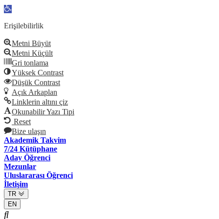
Open
toolbar
Erişilebilirlik
Metni Büyüt
Metni Küçült
Gri tonlama
Yüksek Contrast
Düşük Contrast
Açık Arkaplan
Linklerin altını çiz
Okunabilir Yazı Tipi
Reset
Bize ulaşın
Akademik Takvim
7/24 Kütüphane
Aday Öğrenci
Mezunlar
Uluslararası Öğrenci
İletişim
TR
EN