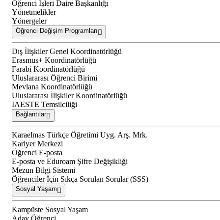
Öğrenci İşleri Daire Başkanlığı
Yönetmelikler
Yönergeler
Öğrenci Değişim Programları
Dış İlişkiler Genel Koordinatörlüğü
Erasmus+ Koordinatörlüğü
Farabi Koordinatörlüğü
Uluslararası Öğrenci Birimi
Mevlana Koordinatörlüğü
Uluslararası İlişkiler Koordinatörlüğü
IAESTE Temsilciliği
Bağlantılar
Karaelmas Türkçe Öğretimi Uyg. Arş. Mrk.
Kariyer Merkezi
Öğrenci E-posta
E-posta ve Eduroam Şifre Değişikliği
Mezun Bilgi Sistemi
Öğrenciler İçin Sıkça Sorulan Sorular (SSS)
Sosyal Yaşam
Kampüste Sosyal Yaşam
Aday Öğrenci