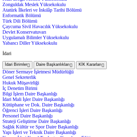
Zonguldak Meslek Yüksekokulu
Atatürk İlkeleri ve İnkılâp Tarihi Bölümü
Enformatik Bölümü
Türk Dili Bölümü
Çaycuma Sivil Havacılık Yüksekokulu
Devlet Konservatuvarı
Uygulamalı Bilimler Yüksekokulu
Yabancı Diller Yüksekokulu
İdari
İdari Birimler
Daire Başkanlıkları
KİK Kararları
Döner Sermaye İşletmesi Müdürlüğü
Genel Sekreterlik
Hukuk Müşavirliği
İç Denetim Birimi
Bilgi İşlem Daire Başkanlığı
İdari Mali İşler Daire Başkanlığı
Kütüphane ve Dok. Daire Başkanlığı
Öğrenci İşleri Daire Başkanlığı
Personel Daire Başkanlığı
Strateji Geliştirme Daire Başkanlığı
Sağlık Kültür ve Spor Daire Başkanlığı
Yapı İşleri ve Teknik Daire Başkanlığı