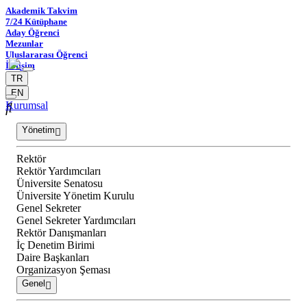
Akademik Takvim
7/24 Kütüphane
Aday Öğrenci
Mezunlar
Uluslararası Öğrenci
İletişim
TR
EN
Kurumsal
Yönetim
Rektör
Rektör Yardımcıları
Üniversite Senatosu
Üniversite Yönetim Kurulu
Genel Sekreter
Genel Sekreter Yardımcıları
Rektör Danışmanları
İç Denetim Birimi
Daire Başkanları
Organizasyon Şeması
Genel