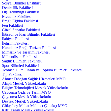
Sosyal Bilimler Enstitüsü
Denizcilik Fakültesi
Diş Hekimliği Fakültesi
Eczacılık Fakültesi
Ereğli Eğitim Fakültesi
Fen Fakültesi
Güzel Sanatlar Fakültesi
İktisadi ve İdari Bilimler Fakültesi
İlahiyat Fakültesi
İletişim Fakültesi
Karadeniz Ereğli Turizm Fakültesi
Mimarlık ve Tasarım Fakültesi
Mühendislik Fakültesi
Sağlık Bilimleri Fakültesi
Spor Bilimleri Fakültesi
Teoman Duralı İnsan ve Toplum Bilimleri Fakültesi
Tıp Fakültesi
Ahmet Erdoğan Sağlık Hizmetleri MYO
Alaplı Meslek Yüksekokulu
Bilişim Teknolojileri Meslek Yüksekokulu
Çaycuma Gıda ve Tarım MYO
Çaycuma Meslek Yüksekokulu
Devrek Meslek Yüksekokulu
Gökçebey Mithat Mehmet Çanakçı MYO
Kdz. Ereğli Meslek Yüksekokulu