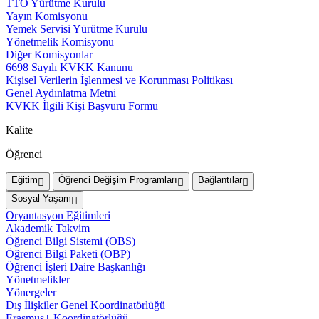
TTO Yürütme Kurulu
Yayın Komisyonu
Yemek Servisi Yürütme Kurulu
Yönetmelik Komisyonu
Diğer Komisyonlar
6698 Sayılı KVKK Kanunu
Kişisel Verilerin İşlenmesi ve Korunması Politikası
Genel Aydınlatma Metni
KVKK İlgili Kişi Başvuru Formu
Kalite
Öğrenci
Eğitim
Öğrenci Değişim Programları
Bağlantılar
Sosyal Yaşam
Oryantasyon Eğitimleri
Akademik Takvim
Öğrenci Bilgi Sistemi (OBS)
Öğrenci Bilgi Paketi (OBP)
Öğrenci İşleri Daire Başkanlığı
Yönetmelikler
Yönergeler
Dış İlişkiler Genel Koordinatörlüğü
Erasmus+ Koordinatörlüğü