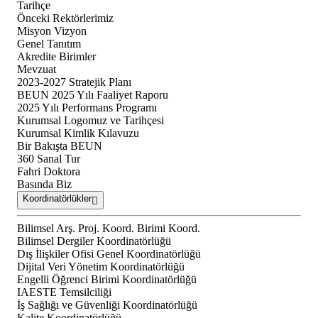
Tarihçe
Önceki Rektörlerimiz
Misyon Vizyon
Genel Tanıtım
Akredite Birimler
Mevzuat
2023-2027 Stratejik Planı
BEUN 2025 Yılı Faaliyet Raporu
2025 Yılı Performans Programı
Kurumsal Logomuz ve Tarihçesi
Kurumsal Kimlik Kılavuzu
Bir Bakışta BEUN
360 Sanal Tur
Fahri Doktora
Basında Biz
Koordinatörlükler
Bilimsel Arş. Proj. Koord. Birimi Koord.
Bilimsel Dergiler Koordinatörlüğü
Dış İlişkiler Ofisi Genel Koordinatörlüğü
Dijital Veri Yönetim Koordinatörlüğü
Engelli Öğrenci Birimi Koordinatörlüğü
IAESTE Temsilciliği
İş Sağlığı ve Güvenliği Koordinatörlüğü
Kalite Koordinatörlüğü