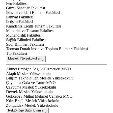
Fen Fakültesi
Güzel Sanatlar Fakültesi
İktisadi ve İdari Bilimler Fakültesi
İlahiyat Fakültesi
İletişim Fakültesi
Karadeniz Ereğli Turizm Fakültesi
Mimarlık ve Tasarım Fakültesi
Mühendislik Fakültesi
Sağlık Bilimleri Fakültesi
Spor Bilimleri Fakültesi
Teoman Duralı İnsan ve Toplum Bilimleri Fakültesi
Tıp Fakültesi
Meslek Yüksekokulları
Ahmet Erdoğan Sağlık Hizmetleri MYO
Alaplı Meslek Yüksekokulu
Bilişim Teknolojileri Meslek Yüksekokulu
Çaycuma Gıda ve Tarım MYO
Çaycuma Meslek Yüksekokulu
Devrek Meslek Yüksekokulu
Gökçebey Mithat Mehmet Çanakçı MYO
Kdz. Ereğli Meslek Yüksekokulu
Zonguldak Meslek Yüksekokulu
Rektörlüğe Bağlı Birimler