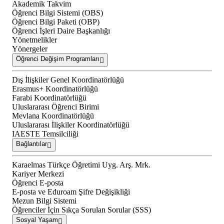
Akademik Takvim
Öğrenci Bilgi Sistemi (OBS)
Öğrenci Bilgi Paketi (OBP)
Öğrenci İşleri Daire Başkanlığı
Yönetmelikler
Yönergeler
Öğrenci Değişim Programları
Dış İlişkiler Genel Koordinatörlüğü
Erasmus+ Koordinatörlüğü
Farabi Koordinatörlüğü
Uluslararası Öğrenci Birimi
Mevlana Koordinatörlüğü
Uluslararası İlişkiler Koordinatörlüğü
IAESTE Temsilciliği
Bağlantılar
Karaelmas Türkçe Öğretimi Uyg. Arş. Mrk.
Kariyer Merkezi
Öğrenci E-posta
E-posta ve Eduroam Şifre Değişikliği
Mezun Bilgi Sistemi
Öğrenciler İçin Sıkça Sorulan Sorular (SSS)
Sosyal Yaşam