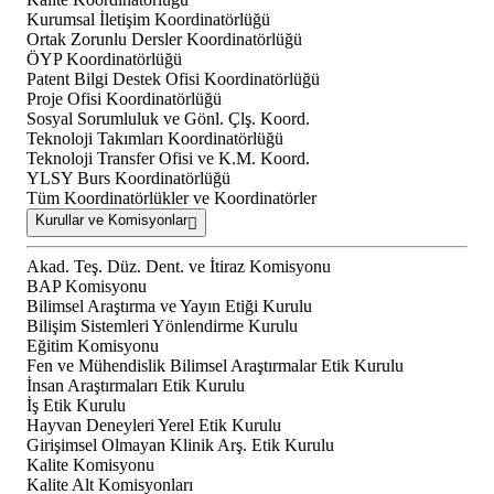
Kurumsal İletişim Koordinatörlüğü
Ortak Zorunlu Dersler Koordinatörlüğü
ÖYP Koordinatörlüğü
Patent Bilgi Destek Ofisi Koordinatörlüğü
Proje Ofisi Koordinatörlüğü
Sosyal Sorumluluk ve Gönl. Çlş. Koord.
Teknoloji Takımları Koordinatörlüğü
Teknoloji Transfer Ofisi ve K.M. Koord.
YLSY Burs Koordinatörlüğü
Tüm Koordinatörlükler ve Koordinatörler
Kurullar ve Komisyonlar
Akad. Teş. Düz. Dent. ve İtiraz Komisyonu
BAP Komisyonu
Bilimsel Araştırma ve Yayın Etiği Kurulu
Bilişim Sistemleri Yönlendirme Kurulu
Eğitim Komisyonu
Fen ve Mühendislik Bilimsel Araştırmalar Etik Kurulu
İnsan Araştırmaları Etik Kurulu
İş Etik Kurulu
Hayvan Deneyleri Yerel Etik Kurulu
Girişimsel Olmayan Klinik Arş. Etik Kurulu
Kalite Komisyonu
Kalite Alt Komisyonları