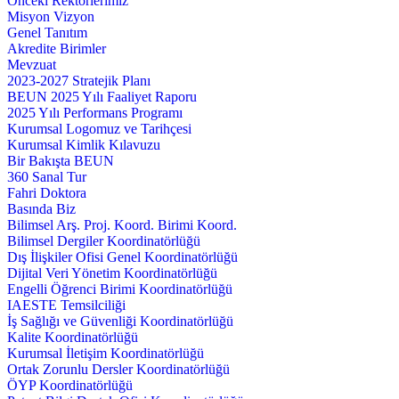
Önceki Rektörlerimiz
Misyon Vizyon
Genel Tanıtım
Akredite Birimler
Mevzuat
2023-2027 Stratejik Planı
BEUN 2025 Yılı Faaliyet Raporu
2025 Yılı Performans Programı
Kurumsal Logomuz ve Tarihçesi
Kurumsal Kimlik Kılavuzu
Bir Bakışta BEUN
360 Sanal Tur
Fahri Doktora
Basında Biz
Bilimsel Arş. Proj. Koord. Birimi Koord.
Bilimsel Dergiler Koordinatörlüğü
Dış İlişkiler Ofisi Genel Koordinatörlüğü
Dijital Veri Yönetim Koordinatörlüğü
Engelli Öğrenci Birimi Koordinatörlüğü
IAESTE Temsilciliği
İş Sağlığı ve Güvenliği Koordinatörlüğü
Kalite Koordinatörlüğü
Kurumsal İletişim Koordinatörlüğü
Ortak Zorunlu Dersler Koordinatörlüğü
ÖYP Koordinatörlüğü