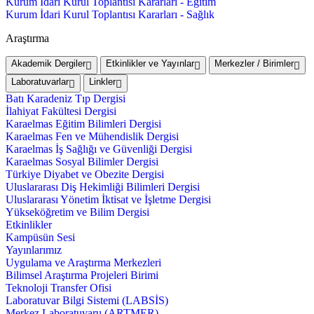
Kurum İdari Kurul Toplantısı Kararları - Eğitim
Kurum İdari Kurul Toplantısı Kararları - Sağlık
Araştırma
Akademik Dergiler
Etkinlikler ve Yayınlar
Merkezler / Birimler
Laboratuvarlar
Linkler
Batı Karadeniz Tıp Dergisi
İlahiyat Fakültesi Dergisi
Karaelmas Eğitim Bilimleri Dergisi
Karaelmas Fen ve Mühendislik Dergisi
Karaelmas İş Sağlığı ve Güvenliği Dergisi
Karaelmas Sosyal Bilimler Dergisi
Türkiye Diyabet ve Obezite Dergisi
Uluslararası Diş Hekimliği Bilimleri Dergisi
Uluslararası Yönetim İktisat ve İşletme Dergisi
Yükseköğretim ve Bilim Dergisi
Etkinlikler
Kampüsün Sesi
Yayınlarımız
Uygulama ve Araştırma Merkezleri
Bilimsel Araştırma Projeleri Birimi
Teknoloji Transfer Ofisi
Laboratuvar Bilgi Sistemi (LABSİS)
Merkez Laboratuvaru (ARTMER)