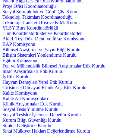
Patent Bilgi Destek Ofisi Koordinatörlüğü
Proje Ofisi Koordinatörlüğü
Sosyal Sorumluluk ve Gönl. Çlş. Koord.
Teknoloji Takımları Koordinatörlüğü
Teknoloji Transfer Ofisi ve K.M. Koord.
YLSY Burs Koordinatörlüğü
Tüm Koordinatörlükler ve Koordinatörler
Akad. Teş. Düz. Dent. ve İtiraz Komisyonu
BAP Komisyonu
Bilimsel Araştırma ve Yayın Etiği Kurulu
Bilişim Sistemleri Yönlendirme Kurulu
Eğitim Komisyonu
Fen ve Mühendislik Bilimsel Araştırmalar Etik Kurulu
İnsan Araştırmaları Etik Kurulu
İş Etik Kurulu
Hayvan Deneyleri Yerel Etik Kurulu
Girişimsel Olmayan Klinik Arş. Etik Kurulu
Kalite Komisyonu
Kalite Alt Komisyonları
Klinik Araştırmalar Etik Kurulu
Sosyal Tesis Yürütme Kurulu
Sosyal Tesisler İşletmesi Denetim Kurulu
Kurum Bilgi Güvenliği Kurulu
Strateji Geliştirme Kurulu
Sınai Mülkiyet Hakları Değerlendirme Kurulu