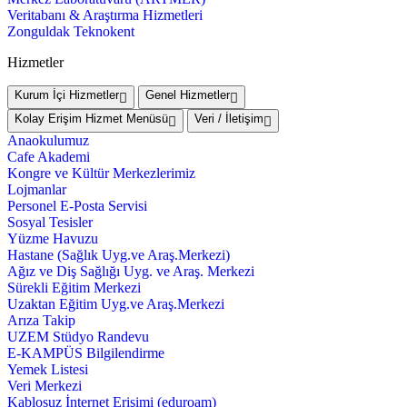
Veritabanı & Araştırma Hizmetleri
Zonguldak Teknokent
Hizmetler
Kurum İçi Hizmetler
Genel Hizmetler
Kolay Erişim Hizmet Menüsü
Veri / İletişim
Anaokulumuz
Cafe Akademi
Kongre ve Kültür Merkezlerimiz
Lojmanlar
Personel E-Posta Servisi
Sosyal Tesisler
Yüzme Havuzu
Hastane (Sağlık Uyg.ve Araş.Merkezi)
Ağız ve Diş Sağlığı Uyg. ve Araş. Merkezi
Sürekli Eğitim Merkezi
Uzaktan Eğitim Uyg.ve Araş.Merkezi
Arıza Takip
UZEM Stüdyo Randevu
E-KAMPÜS Bilgilendirme
Yemek Listesi
Veri Merkezi
Kablosuz İnternet Erişimi (eduroam)