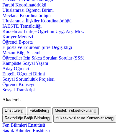
Farabi Koordinatörlüğü
Uluslararası Öğrenci Birimi
Mevlana Koordinatörlüğü
Uluslararası İlişkiler Koordinatörlüğü
IAESTE Temsilciliği
Karaelmas Türkçe Öğretimi Uyg. Arş. Mrk.
Kariyer Merkezi
Öğrenci E-posta
E-posta ve Eduroam Şifre Değişikliği
Mezun Bilgi Sistemi
Öğrenciler İçin Sıkça Sorulan Sorular (SSS)
Kampüste Sosyal Yaşam
Aday Öğrenci
Engelli Öğrenci Birimi
Sosyal Sorumluluk Projeleri
Öğrenci Konseyi
Sosyal Transkript
Akademik
Enstitüler
Fakülteler
Meslek Yüksekokulları
Rektörlüğe Bağlı Birimler
Yüksekokullar ve Konservatuvar
Fen Bilimleri Enstitüsü
Sağlık Bilimleri Enstitüsü