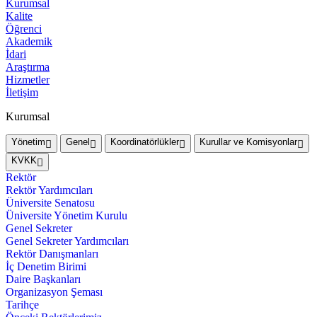
Kurumsal
Kalite
Öğrenci
Akademik
İdari
Araştırma
Hizmetler
İletişim
Kurumsal
Yönetim
Genel
Koordinatörlükler
Kurullar ve Komisyonlar
KVKK
Rektör
Rektör Yardımcıları
Üniversite Senatosu
Üniversite Yönetim Kurulu
Genel Sekreter
Genel Sekreter Yardımcıları
Rektör Danışmanları
İç Denetim Birimi
Daire Başkanları
Organizasyon Şeması
Tarihçe