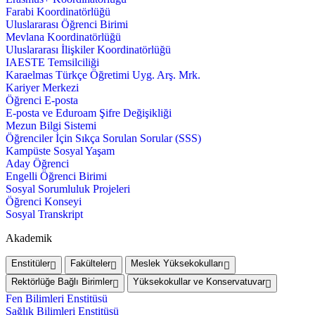
Farabi Koordinatörlüğü
Uluslararası Öğrenci Birimi
Mevlana Koordinatörlüğü
Uluslararası İlişkiler Koordinatörlüğü
IAESTE Temsilciliği
Karaelmas Türkçe Öğretimi Uyg. Arş. Mrk.
Kariyer Merkezi
Öğrenci E-posta
E-posta ve Eduroam Şifre Değişikliği
Mezun Bilgi Sistemi
Öğrenciler İçin Sıkça Sorulan Sorular (SSS)
Kampüste Sosyal Yaşam
Aday Öğrenci
Engelli Öğrenci Birimi
Sosyal Sorumluluk Projeleri
Öğrenci Konseyi
Sosyal Transkript
Akademik
Enstitüler
Fakülteler
Meslek Yüksekokulları
Rektörlüğe Bağlı Birimler
Yüksekokullar ve Konservatuvar
Fen Bilimleri Enstitüsü
Sağlık Bilimleri Enstitüsü