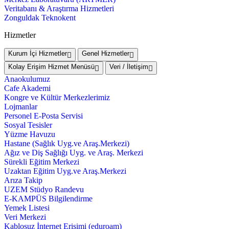
Veritabanı & Araştırma Hizmetleri
Zonguldak Teknokent
Hizmetler
Kurum İçi Hizmetler
Genel Hizmetler
Kolay Erişim Hizmet Menüsü
Veri / İletişim
Anaokulumuz
Cafe Akademi
Kongre ve Kültür Merkezlerimiz
Lojmanlar
Personel E-Posta Servisi
Sosyal Tesisler
Yüzme Havuzu
Hastane (Sağlık Uyg.ve Araş.Merkezi)
Ağız ve Diş Sağlığı Uyg. ve Araş. Merkezi
Sürekli Eğitim Merkezi
Uzaktan Eğitim Uyg.ve Araş.Merkezi
Arıza Takip
UZEM Stüdyo Randevu
E-KAMPÜS Bilgilendirme
Yemek Listesi
Veri Merkezi
Kablosuz İnternet Erişimi (eduroam)