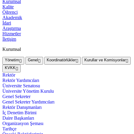
Kurumsal
Kalite
Öğrenci
Akademik
İdari
Araştırma
Hizmetler
İletişim
Kurumsal
Yönetim
Genel
Koordinatörlükler
Kurullar ve Komisyonlar
KVKK
Rektör
Rektör Yardımcıları
Üniversite Senatosu
Üniversite Yönetim Kurulu
Genel Sekreter
Genel Sekreter Yardımcıları
Rektör Danışmanları
İç Denetim Birimi
Daire Başkanları
Organizasyon Şeması
Tarihçe