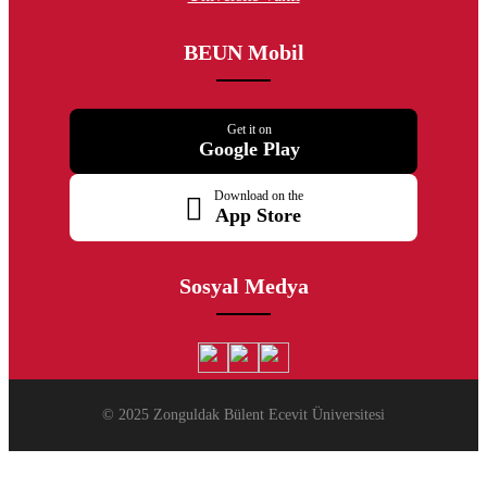
BEUN Mobil
Get it on
Google Play
Download on the
App Store
Sosyal Medya
© 2025 Zonguldak Bülent Ecevit Üniversitesi