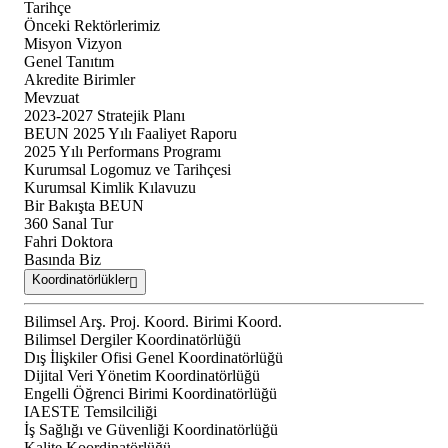
Tarihçe
Önceki Rektörlerimiz
Misyon Vizyon
Genel Tanıtım
Akredite Birimler
Mevzuat
2023-2027 Stratejik Planı
BEUN 2025 Yılı Faaliyet Raporu
2025 Yılı Performans Programı
Kurumsal Logomuz ve Tarihçesi
Kurumsal Kimlik Kılavuzu
Bir Bakışta BEUN
360 Sanal Tur
Fahri Doktora
Basında Biz
Koordinatörlükler
Bilimsel Arş. Proj. Koord. Birimi Koord.
Bilimsel Dergiler Koordinatörlüğü
Dış İlişkiler Ofisi Genel Koordinatörlüğü
Dijital Veri Yönetim Koordinatörlüğü
Engelli Öğrenci Birimi Koordinatörlüğü
IAESTE Temsilciliği
İş Sağlığı ve Güvenliği Koordinatörlüğü
Kalite Koordinatörlüğü