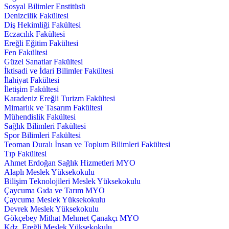
Sosyal Bilimler Enstitüsü
Denizcilik Fakültesi
Diş Hekimliği Fakültesi
Eczacılık Fakültesi
Ereğli Eğitim Fakültesi
Fen Fakültesi
Güzel Sanatlar Fakültesi
İktisadi ve İdari Bilimler Fakültesi
İlahiyat Fakültesi
İletişim Fakültesi
Karadeniz Ereğli Turizm Fakültesi
Mimarlık ve Tasarım Fakültesi
Mühendislik Fakültesi
Sağlık Bilimleri Fakültesi
Spor Bilimleri Fakültesi
Teoman Duralı İnsan ve Toplum Bilimleri Fakültesi
Tıp Fakültesi
Ahmet Erdoğan Sağlık Hizmetleri MYO
Alaplı Meslek Yüksekokulu
Bilişim Teknolojileri Meslek Yüksekokulu
Çaycuma Gıda ve Tarım MYO
Çaycuma Meslek Yüksekokulu
Devrek Meslek Yüksekokulu
Gökçebey Mithat Mehmet Çanakçı MYO
Kdz. Ereğli Meslek Yüksekokulu