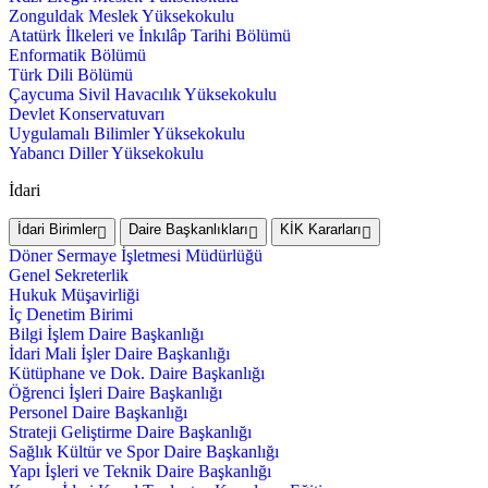
Zonguldak Meslek Yüksekokulu
Atatürk İlkeleri ve İnkılâp Tarihi Bölümü
Enformatik Bölümü
Türk Dili Bölümü
Çaycuma Sivil Havacılık Yüksekokulu
Devlet Konservatuvarı
Uygulamalı Bilimler Yüksekokulu
Yabancı Diller Yüksekokulu
İdari
İdari Birimler
Daire Başkanlıkları
KİK Kararları
Döner Sermaye İşletmesi Müdürlüğü
Genel Sekreterlik
Hukuk Müşavirliği
İç Denetim Birimi
Bilgi İşlem Daire Başkanlığı
İdari Mali İşler Daire Başkanlığı
Kütüphane ve Dok. Daire Başkanlığı
Öğrenci İşleri Daire Başkanlığı
Personel Daire Başkanlığı
Strateji Geliştirme Daire Başkanlığı
Sağlık Kültür ve Spor Daire Başkanlığı
Yapı İşleri ve Teknik Daire Başkanlığı