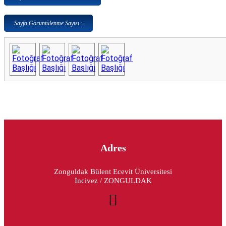
Sayfa Görüntülenme Sayısı :
Adres
Zonguldak Bülent Ecevit Üniversitesi
İncivez / ZONGULDAK