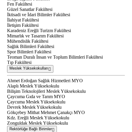
Fen Fakültesi
Güzel Sanatlar Fakültesi
İktisadi ve İdari Bilimler Fakültesi
İlahiyat Fakültesi
İletişim Fakültesi
Karadeniz Ereğli Turizm Fakültesi
Mimarlık ve Tasarım Fakültesi
Mühendislik Fakültesi
Sağlık Bilimleri Fakültesi
Spor Bilimleri Fakültesi
Teoman Duralı İnsan ve Toplum Bilimleri Fakültesi
Tıp Fakültesi
Meslek Yüksekokulları
Ahmet Erdoğan Sağlık Hizmetleri MYO
Alaplı Meslek Yüksekokulu
Bilişim Teknolojileri Meslek Yüksekokulu
Çaycuma Gıda ve Tarım MYO
Çaycuma Meslek Yüksekokulu
Devrek Meslek Yüksekokulu
Gökçebey Mithat Mehmet Çanakçı MYO
Kdz. Ereğli Meslek Yüksekokulu
Zonguldak Meslek Yüksekokulu
Rektörlüğe Bağlı Birimler