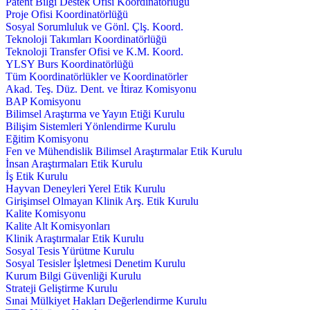
Patent Bilgi Destek Ofisi Koordinatörlüğü
Proje Ofisi Koordinatörlüğü
Sosyal Sorumluluk ve Gönl. Çlş. Koord.
Teknoloji Takımları Koordinatörlüğü
Teknoloji Transfer Ofisi ve K.M. Koord.
YLSY Burs Koordinatörlüğü
Tüm Koordinatörlükler ve Koordinatörler
Akad. Teş. Düz. Dent. ve İtiraz Komisyonu
BAP Komisyonu
Bilimsel Araştırma ve Yayın Etiği Kurulu
Bilişim Sistemleri Yönlendirme Kurulu
Eğitim Komisyonu
Fen ve Mühendislik Bilimsel Araştırmalar Etik Kurulu
İnsan Araştırmaları Etik Kurulu
İş Etik Kurulu
Hayvan Deneyleri Yerel Etik Kurulu
Girişimsel Olmayan Klinik Arş. Etik Kurulu
Kalite Komisyonu
Kalite Alt Komisyonları
Klinik Araştırmalar Etik Kurulu
Sosyal Tesis Yürütme Kurulu
Sosyal Tesisler İşletmesi Denetim Kurulu
Kurum Bilgi Güvenliği Kurulu
Strateji Geliştirme Kurulu
Sınai Mülkiyet Hakları Değerlendirme Kurulu