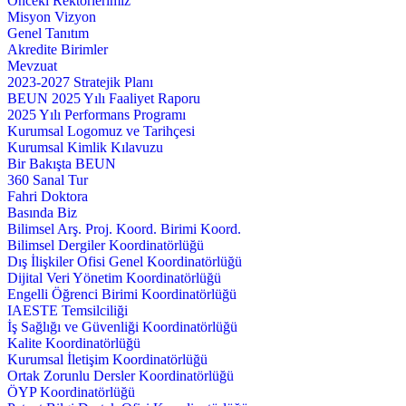
Önceki Rektörlerimiz
Misyon Vizyon
Genel Tanıtım
Akredite Birimler
Mevzuat
2023-2027 Stratejik Planı
BEUN 2025 Yılı Faaliyet Raporu
2025 Yılı Performans Programı
Kurumsal Logomuz ve Tarihçesi
Kurumsal Kimlik Kılavuzu
Bir Bakışta BEUN
360 Sanal Tur
Fahri Doktora
Basında Biz
Bilimsel Arş. Proj. Koord. Birimi Koord.
Bilimsel Dergiler Koordinatörlüğü
Dış İlişkiler Ofisi Genel Koordinatörlüğü
Dijital Veri Yönetim Koordinatörlüğü
Engelli Öğrenci Birimi Koordinatörlüğü
IAESTE Temsilciliği
İş Sağlığı ve Güvenliği Koordinatörlüğü
Kalite Koordinatörlüğü
Kurumsal İletişim Koordinatörlüğü
Ortak Zorunlu Dersler Koordinatörlüğü
ÖYP Koordinatörlüğü