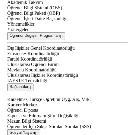
Akademik Takvim
Öğrenci Bilgi Sistemi (OBS)
Öğrenci Bilgi Paketi (OBP)
Öğrenci İşleri Daire Başkanlığı
Yönetmelikler
Yönergeler
Öğrenci Değişim Programları
Dış İlişkiler Genel Koordinatörlüğü
Erasmus+ Koordinatörlüğü
Farabi Koordinatörlüğü
Uluslararası Öğrenci Birimi
Mevlana Koordinatörlüğü
Uluslararası İlişkiler Koordinatörlüğü
IAESTE Temsilciliği
Bağlantılar
Karaelmas Türkçe Öğretimi Uyg. Arş. Mrk.
Kariyer Merkezi
Öğrenci E-posta
E-posta ve Eduroam Şifre Değişikliği
Mezun Bilgi Sistemi
Öğrenciler İçin Sıkça Sorulan Sorular (SSS)
Sosyal Yaşam