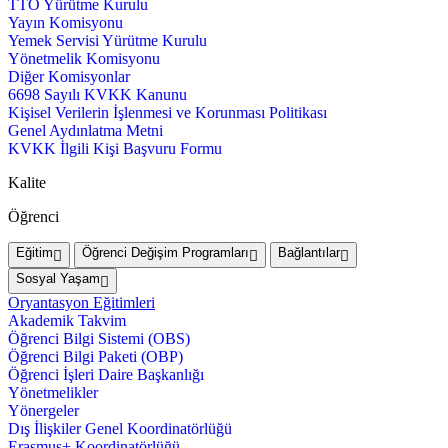
TTO Yürütme Kurulu
Yayın Komisyonu
Yemek Servisi Yürütme Kurulu
Yönetmelik Komisyonu
Diğer Komisyonlar
6698 Sayılı KVKK Kanunu
Kişisel Verilerin İşlenmesi ve Korunması Politikası
Genel Aydınlatma Metni
KVKK İlgili Kişi Başvuru Formu
Kalite
Öğrenci
Eğitim
Öğrenci Değişim Programları
Bağlantılar
Sosyal Yaşam
Oryantasyon Eğitimleri
Akademik Takvim
Öğrenci Bilgi Sistemi (OBS)
Öğrenci Bilgi Paketi (OBP)
Öğrenci İşleri Daire Başkanlığı
Yönetmelikler
Yönergeler
Dış İlişkiler Genel Koordinatörlüğü
Erasmus+ Koordinatörlüğü