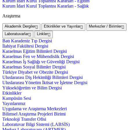
Kurum İdari Kurul Toplantısı Kararları - Eğitim
Kurum İdari Kurul Toplantısı Kararları - Sağlık
Araştırma
Akademik Dergiler
Etkinlikler ve Yayınlar
Merkezler / Birimler
Laboratuvarlar
Linkler
Batı Karadeniz Tıp Dergisi
İlahiyat Fakültesi Dergisi
Karaelmas Eğitim Bilimleri Dergisi
Karaelmas Fen ve Mühendislik Dergisi
Karaelmas İş Sağlığı ve Güvenliği Dergisi
Karaelmas Sosyal Bilimler Dergisi
Türkiye Diyabet ve Obezite Dergisi
Uluslararası Diş Hekimliği Bilimleri Dergisi
Uluslararası Yönetim İktisat ve İşletme Dergisi
Yükseköğretim ve Bilim Dergisi
Etkinlikler
Kampüsün Sesi
Yayınlarımız
Uygulama ve Araştırma Merkezleri
Bilimsel Araştırma Projeleri Birimi
Teknoloji Transfer Ofisi
Laboratuvar Bilgi Sistemi (LABSİS)
Merkez Laboratuvaru (ARTMER)