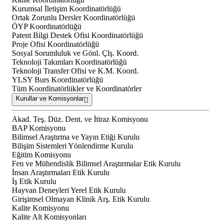
Kurumsal İletişim Koordinatörlüğü
Ortak Zorunlu Dersler Koordinatörlüğü
ÖYP Koordinatörlüğü
Patent Bilgi Destek Ofisi Koordinatörlüğü
Proje Ofisi Koordinatörlüğü
Sosyal Sorumluluk ve Gönl. Çlş. Koord.
Teknoloji Takımları Koordinatörlüğü
Teknoloji Transfer Ofisi ve K.M. Koord.
YLSY Burs Koordinatörlüğü
Tüm Koordinatörlükler ve Koordinatörler
Kurullar ve Komisyonlar
Akad. Teş. Düz. Dent. ve İtiraz Komisyonu
BAP Komisyonu
Bilimsel Araştırma ve Yayın Etiği Kurulu
Bilişim Sistemleri Yönlendirme Kurulu
Eğitim Komisyonu
Fen ve Mühendislik Bilimsel Araştırmalar Etik Kurulu
İnsan Araştırmaları Etik Kurulu
İş Etik Kurulu
Hayvan Deneyleri Yerel Etik Kurulu
Girişimsel Olmayan Klinik Arş. Etik Kurulu
Kalite Komisyonu
Kalite Alt Komisyonları