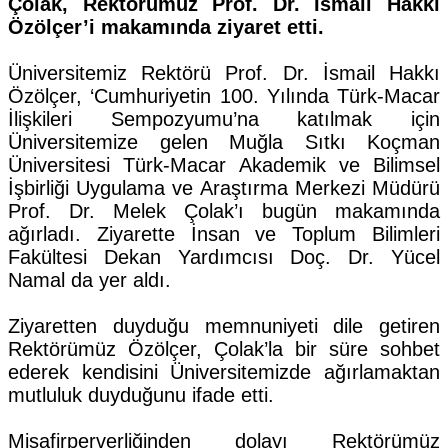
Çolak, Rektörümüz Prof. Dr. İsmail Hakkı
Özölçer’i makamında ziyaret etti.
Üniversitemiz Rektörü Prof. Dr. İsmail Hakkı
Özölçer, ‘Cumhuriyetin 100. Yılında Türk-Macar
İlişkileri Sempozyumu’na katılmak için
Üniversitemize gelen Muğla Sıtkı Koçman
Üniversitesi Türk-Macar Akademik ve Bilimsel
İşbirliği Uygulama ve Araştırma Merkezi Müdürü
Prof. Dr. Melek Çolak’ı bugün makamında
ağırladı. Ziyarette İnsan ve Toplum Bilimleri
Fakültesi Dekan Yardımcısı Doç. Dr. Yücel
Namal da yer aldı.
Ziyaretten duyduğu memnuniyeti dile getiren
Rektörümüz Özölçer, Çolak’la bir süre sohbet
ederek kendisini Üniversitemizde ağırlamaktan
mutluluk duyduğunu ifade etti.
Misafirperverliğinden dolayı Rektörümüz