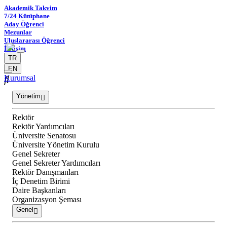
Akademik Takvim
7/24 Kütüphane
Aday Öğrenci
Mezunlar
Uluslararası Öğrenci
İletişim
TR
EN
Kurumsal
Yönetim
Rektör
Rektör Yardımcıları
Üniversite Senatosu
Üniversite Yönetim Kurulu
Genel Sekreter
Genel Sekreter Yardımcıları
Rektör Danışmanları
İç Denetim Birimi
Daire Başkanları
Organizasyon Şeması
Genel