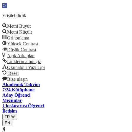
Open
toolbar
Erişilebilirlik
Metni Büyüt
Metni Küçült
Gri tonlama
Yüksek Contrast
Düşük Contrast
Açık Arkaplan
Linklerin altını çiz
Okunabilir Yazı Tipi
Reset
Bize ulaşın
Akademik Takvim
7/24 Kütüphane
Aday Öğrenci
Mezunlar
Uluslararası Öğrenci
İletişim
TR
EN