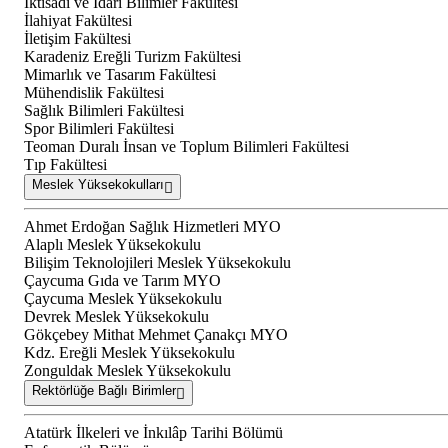
İktisadi ve İdari Bilimler Fakültesi
İlahiyat Fakültesi
İletişim Fakültesi
Karadeniz Ereğli Turizm Fakültesi
Mimarlık ve Tasarım Fakültesi
Mühendislik Fakültesi
Sağlık Bilimleri Fakültesi
Spor Bilimleri Fakültesi
Teoman Duralı İnsan ve Toplum Bilimleri Fakültesi
Tıp Fakültesi
Meslek Yüksekokulları
Ahmet Erdoğan Sağlık Hizmetleri MYO
Alaplı Meslek Yüksekokulu
Bilişim Teknolojileri Meslek Yüksekokulu
Çaycuma Gıda ve Tarım MYO
Çaycuma Meslek Yüksekokulu
Devrek Meslek Yüksekokulu
Gökçebey Mithat Mehmet Çanakçı MYO
Kdz. Ereğli Meslek Yüksekokulu
Zonguldak Meslek Yüksekokulu
Rektörlüğe Bağlı Birimler
Atatürk İlkeleri ve İnkılâp Tarihi Bölümü