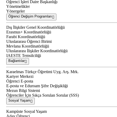
Öğrenci İşleri Daire Başkanlığı
Yönetmelikler
Yönergeler
Öğrenci Değişim Programları
Dış İlişkiler Genel Koordinatörlüğü
Erasmus+ Koordinatörlüğü
Farabi Koordinatörlüğü
Uluslararası Öğrenci Birimi
Mevlana Koordinatörlüğü
Uluslararası İlişkiler Koordinatörlüğü
IAESTE Temsilciliği
Bağlantılar
Karaelmas Türkçe Öğretimi Uyg. Arş. Mrk.
Kariyer Merkezi
Öğrenci E-posta
E-posta ve Eduroam Şifre Değişikliği
Mezun Bilgi Sistemi
Öğrenciler İçin Sıkça Sorulan Sorular (SSS)
Sosyal Yaşam
Kampüste Sosyal Yaşam
Aday Öğrenci