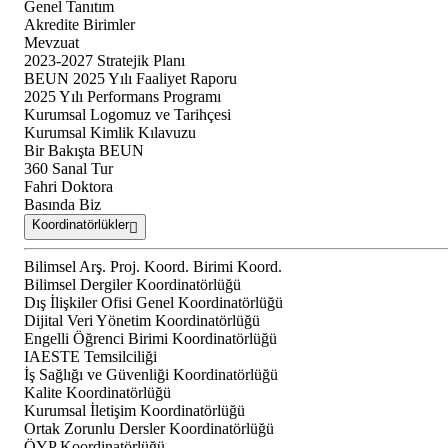
Genel Tanıtım
Akredite Birimler
Mevzuat
2023-2027 Stratejik Planı
BEUN 2025 Yılı Faaliyet Raporu
2025 Yılı Performans Programı
Kurumsal Logomuz ve Tarihçesi
Kurumsal Kimlik Kılavuzu
Bir Bakışta BEUN
360 Sanal Tur
Fahri Doktora
Basında Biz
Koordinatörlükler
Bilimsel Arş. Proj. Koord. Birimi Koord.
Bilimsel Dergiler Koordinatörlüğü
Dış İlişkiler Ofisi Genel Koordinatörlüğü
Dijital Veri Yönetim Koordinatörlüğü
Engelli Öğrenci Birimi Koordinatörlüğü
IAESTE Temsilciliği
İş Sağlığı ve Güvenliği Koordinatörlüğü
Kalite Koordinatörlüğü
Kurumsal İletişim Koordinatörlüğü
Ortak Zorunlu Dersler Koordinatörlüğü
ÖYP Koordinatörlüğü