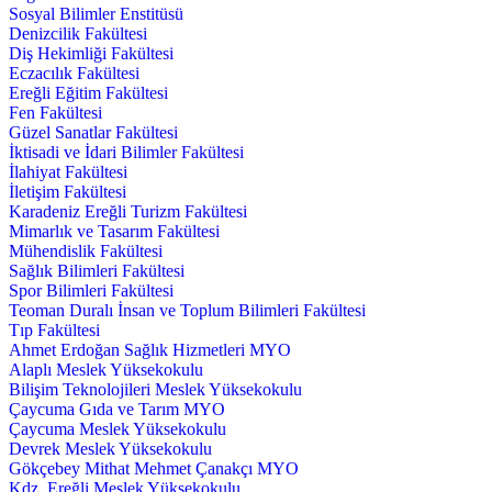
Sosyal Bilimler Enstitüsü
Denizcilik Fakültesi
Diş Hekimliği Fakültesi
Eczacılık Fakültesi
Ereğli Eğitim Fakültesi
Fen Fakültesi
Güzel Sanatlar Fakültesi
İktisadi ve İdari Bilimler Fakültesi
İlahiyat Fakültesi
İletişim Fakültesi
Karadeniz Ereğli Turizm Fakültesi
Mimarlık ve Tasarım Fakültesi
Mühendislik Fakültesi
Sağlık Bilimleri Fakültesi
Spor Bilimleri Fakültesi
Teoman Duralı İnsan ve Toplum Bilimleri Fakültesi
Tıp Fakültesi
Ahmet Erdoğan Sağlık Hizmetleri MYO
Alaplı Meslek Yüksekokulu
Bilişim Teknolojileri Meslek Yüksekokulu
Çaycuma Gıda ve Tarım MYO
Çaycuma Meslek Yüksekokulu
Devrek Meslek Yüksekokulu
Gökçebey Mithat Mehmet Çanakçı MYO
Kdz. Ereğli Meslek Yüksekokulu