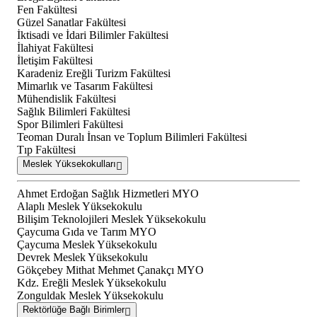
Fen Fakültesi
Güzel Sanatlar Fakültesi
İktisadi ve İdari Bilimler Fakültesi
İlahiyat Fakültesi
İletişim Fakültesi
Karadeniz Ereğli Turizm Fakültesi
Mimarlık ve Tasarım Fakültesi
Mühendislik Fakültesi
Sağlık Bilimleri Fakültesi
Spor Bilimleri Fakültesi
Teoman Duralı İnsan ve Toplum Bilimleri Fakültesi
Tıp Fakültesi
Meslek Yüksekokulları
Ahmet Erdoğan Sağlık Hizmetleri MYO
Alaplı Meslek Yüksekokulu
Bilişim Teknolojileri Meslek Yüksekokulu
Çaycuma Gıda ve Tarım MYO
Çaycuma Meslek Yüksekokulu
Devrek Meslek Yüksekokulu
Gökçebey Mithat Mehmet Çanakçı MYO
Kdz. Ereğli Meslek Yüksekokulu
Zonguldak Meslek Yüksekokulu
Rektörlüğe Bağlı Birimler