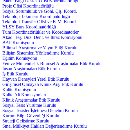
Patent Bilgi Destek Ofisi Koordinatörlüğü
Proje Ofisi Koordinatörlüğü
Sosyal Sorumluluk ve Gönl. Çlş. Koord.
Teknoloji Takımları Koordinatörlüğü
Teknoloji Transfer Ofisi ve K.M. Koord.
YLSY Burs Koordinatörlüğü
Tüm Koordinatörlükler ve Koordinatörler
Akad. Teş. Düz. Dent. ve İtiraz Komisyonu
BAP Komisyonu
Bilimsel Araştırma ve Yayın Etiği Kurulu
Bilişim Sistemleri Yönlendirme Kurulu
Eğitim Komisyonu
Fen ve Mühendislik Bilimsel Araştırmalar Etik Kurulu
İnsan Araştırmaları Etik Kurulu
İş Etik Kurulu
Hayvan Deneyleri Yerel Etik Kurulu
Girişimsel Olmayan Klinik Arş. Etik Kurulu
Kalite Komisyonu
Kalite Alt Komisyonları
Klinik Araştırmalar Etik Kurulu
Sosyal Tesis Yürütme Kurulu
Sosyal Tesisler İşletmesi Denetim Kurulu
Kurum Bilgi Güvenliği Kurulu
Strateji Geliştirme Kurulu
Sınai Mülkiyet Hakları Değerlendirme Kurulu