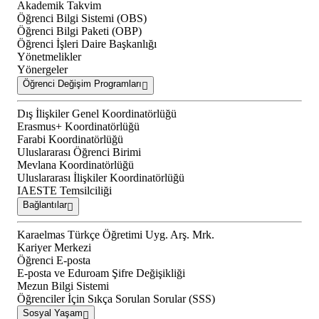
Akademik Takvim
Öğrenci Bilgi Sistemi (OBS)
Öğrenci Bilgi Paketi (OBP)
Öğrenci İşleri Daire Başkanlığı
Yönetmelikler
Yönergeler
Öğrenci Değişim Programları
Dış İlişkiler Genel Koordinatörlüğü
Erasmus+ Koordinatörlüğü
Farabi Koordinatörlüğü
Uluslararası Öğrenci Birimi
Mevlana Koordinatörlüğü
Uluslararası İlişkiler Koordinatörlüğü
IAESTE Temsilciliği
Bağlantılar
Karaelmas Türkçe Öğretimi Uyg. Arş. Mrk.
Kariyer Merkezi
Öğrenci E-posta
E-posta ve Eduroam Şifre Değişikliği
Mezun Bilgi Sistemi
Öğrenciler İçin Sıkça Sorulan Sorular (SSS)
Sosyal Yaşam