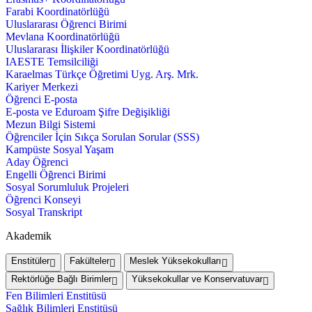
Farabi Koordinatörlüğü
Uluslararası Öğrenci Birimi
Mevlana Koordinatörlüğü
Uluslararası İlişkiler Koordinatörlüğü
IAESTE Temsilciliği
Karaelmas Türkçe Öğretimi Uyg. Arş. Mrk.
Kariyer Merkezi
Öğrenci E-posta
E-posta ve Eduroam Şifre Değişikliği
Mezun Bilgi Sistemi
Öğrenciler İçin Sıkça Sorulan Sorular (SSS)
Kampüste Sosyal Yaşam
Aday Öğrenci
Engelli Öğrenci Birimi
Sosyal Sorumluluk Projeleri
Öğrenci Konseyi
Sosyal Transkript
Akademik
Enstitüler
Fakülteler
Meslek Yüksekokulları
Rektörlüğe Bağlı Birimler
Yüksekokullar ve Konservatuvar
Fen Bilimleri Enstitüsü
Sağlık Bilimleri Enstitüsü