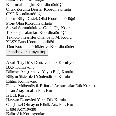
Kurumsal İletişim Koordinatörlüğü
Ortak Zorunlu Dersler Koordinatörlüğü
ÖYP Koordinatörlüğü
Patent Bilgi Destek Ofisi Koordinatörlüğü
Proje Ofisi Koordinatörlüğü
Sosyal Sorumluluk ve Gönl. Çlş. Koord.
Teknoloji Takımları Koordinatörlüğü
Teknoloji Transfer Ofisi ve K.M. Koord.
YLSY Burs Koordinatörlüğü
Tüm Koordinatörlükler ve Koordinatörler
Kurullar ve Komisyonlar
Akad. Teş. Düz. Dent. ve İtiraz Komisyonu
BAP Komisyonu
Bilimsel Araştırma ve Yayın Etiği Kurulu
Bilişim Sistemleri Yönlendirme Kurulu
Eğitim Komisyonu
Fen ve Mühendislik Bilimsel Araştırmalar Etik Kurulu
İnsan Araştırmaları Etik Kurulu
İş Etik Kurulu
Hayvan Deneyleri Yerel Etik Kurulu
Girişimsel Olmayan Klinik Arş. Etik Kurulu
Kalite Komisyonu
Kalite Alt Komisyonları