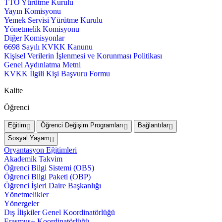
TTO Yürütme Kurulu
Yayın Komisyonu
Yemek Servisi Yürütme Kurulu
Yönetmelik Komisyonu
Diğer Komisyonlar
6698 Sayılı KVKK Kanunu
Kişisel Verilerin İşlenmesi ve Korunması Politikası
Genel Aydınlatma Metni
KVKK İlgili Kişi Başvuru Formu
Kalite
Öğrenci
Eğitim
Öğrenci Değişim Programları
Bağlantılar
Sosyal Yaşam
Oryantasyon Eğitimleri
Akademik Takvim
Öğrenci Bilgi Sistemi (OBS)
Öğrenci Bilgi Paketi (OBP)
Öğrenci İşleri Daire Başkanlığı
Yönetmelikler
Yönergeler
Dış İlişkiler Genel Koordinatörlüğü
Erasmus+ Koordinatörlüğü