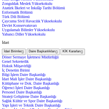
Zonguldak Meslek Yüksekokulu
Atatürk İlkeleri ve İnkılâp Tarihi Bölümü
Enformatik Bölümü
Türk Dili Bölümü
Çaycuma Sivil Havacılık Yüksekokulu
Devlet Konservatuvarı
Uygulamalı Bilimler Yüksekokulu
Yabancı Diller Yüksekokulu
İdari
İdari Birimler
Daire Başkanlıkları
KİK Kararları
Döner Sermaye İşletmesi Müdürlüğü
Genel Sekreterlik
Hukuk Müşavirliği
İç Denetim Birimi
Bilgi İşlem Daire Başkanlığı
İdari Mali İşler Daire Başkanlığı
Kütüphane ve Dok. Daire Başkanlığı
Öğrenci İşleri Daire Başkanlığı
Personel Daire Başkanlığı
Strateji Geliştirme Daire Başkanlığı
Sağlık Kültür ve Spor Daire Başkanlığı
Yapı İşleri ve Teknik Daire Başkanlığı