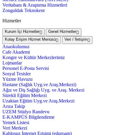
Veritabanı & Araştırma Hizmetleri
Zonguldak Teknokent
Hizmetler
Kurum İçi Hizmetler
Genel Hizmetler
Kolay Erişim Hizmet Menüsü
Veri / İletişim
Anaokulumuz
Cafe Akademi
Kongre ve Kültür Merkezlerimiz
Lojmanlar
Personel E-Posta Servisi
Sosyal Tesisler
Yüzme Havuzu
Hastane (Sağlık Uyg.ve Araş.Merkezi)
Ağız ve Diş Sağlığı Uyg. ve Araş. Merkezi
Sürekli Eğitim Merkezi
Uzaktan Eğitim Uyg.ve Araş.Merkezi
Arıza Takip
UZEM Stüdyo Randevu
E-KAMPÜS Bilgilendirme
Yemek Listesi
Veri Merkezi
Kablosuz İnternet Erişimi (eduroam)