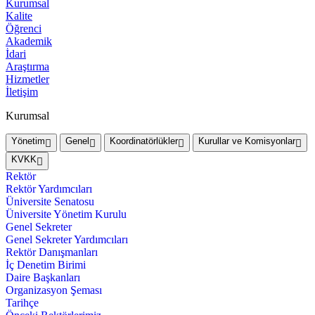
Kurumsal
Kalite
Öğrenci
Akademik
İdari
Araştırma
Hizmetler
İletişim
Kurumsal
Yönetim
Genel
Koordinatörlükler
Kurullar ve Komisyonlar
KVKK
Rektör
Rektör Yardımcıları
Üniversite Senatosu
Üniversite Yönetim Kurulu
Genel Sekreter
Genel Sekreter Yardımcıları
Rektör Danışmanları
İç Denetim Birimi
Daire Başkanları
Organizasyon Şeması
Tarihçe