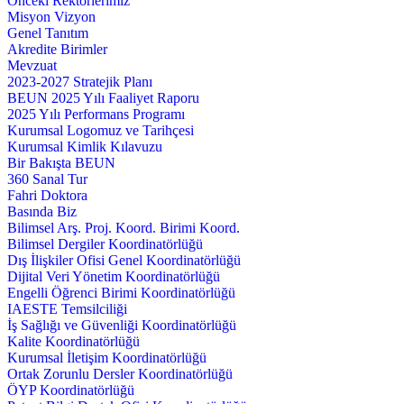
Önceki Rektörlerimiz
Misyon Vizyon
Genel Tanıtım
Akredite Birimler
Mevzuat
2023-2027 Stratejik Planı
BEUN 2025 Yılı Faaliyet Raporu
2025 Yılı Performans Programı
Kurumsal Logomuz ve Tarihçesi
Kurumsal Kimlik Kılavuzu
Bir Bakışta BEUN
360 Sanal Tur
Fahri Doktora
Basında Biz
Bilimsel Arş. Proj. Koord. Birimi Koord.
Bilimsel Dergiler Koordinatörlüğü
Dış İlişkiler Ofisi Genel Koordinatörlüğü
Dijital Veri Yönetim Koordinatörlüğü
Engelli Öğrenci Birimi Koordinatörlüğü
IAESTE Temsilciliği
İş Sağlığı ve Güvenliği Koordinatörlüğü
Kalite Koordinatörlüğü
Kurumsal İletişim Koordinatörlüğü
Ortak Zorunlu Dersler Koordinatörlüğü
ÖYP Koordinatörlüğü