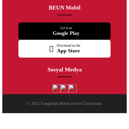
BEUN Mobil
Get it on
Google Play
Download on the
App Store
Sosyal Medya
© 2025 Zonguldak Bülent Ecevit Üniversitesi