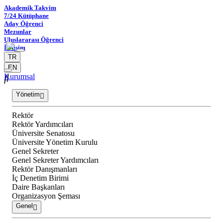
Akademik Takvim
7/24 Kütüphane
Aday Öğrenci
Mezunlar
Uluslararası Öğrenci
İletişim
TR
EN
Kurumsal
Yönetim
Rektör
Rektör Yardımcıları
Üniversite Senatosu
Üniversite Yönetim Kurulu
Genel Sekreter
Genel Sekreter Yardımcıları
Rektör Danışmanları
İç Denetim Birimi
Daire Başkanları
Organizasyon Şeması
Genel