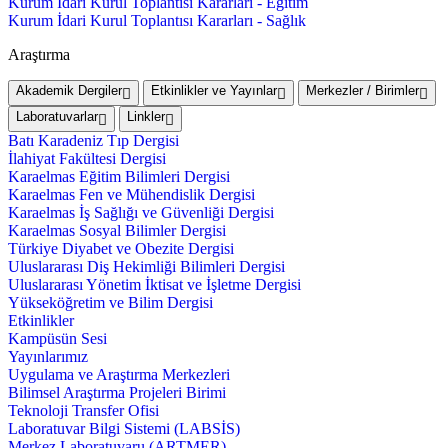
Kurum İdari Kurul Toplantısı Kararları - Eğitim
Kurum İdari Kurul Toplantısı Kararları - Sağlık
Araştırma
Akademik Dergiler
Etkinlikler ve Yayınlar
Merkezler / Birimler
Laboratuvarlar
Linkler
Batı Karadeniz Tıp Dergisi
İlahiyat Fakültesi Dergisi
Karaelmas Eğitim Bilimleri Dergisi
Karaelmas Fen ve Mühendislik Dergisi
Karaelmas İş Sağlığı ve Güvenliği Dergisi
Karaelmas Sosyal Bilimler Dergisi
Türkiye Diyabet ve Obezite Dergisi
Uluslararası Diş Hekimliği Bilimleri Dergisi
Uluslararası Yönetim İktisat ve İşletme Dergisi
Yükseköğretim ve Bilim Dergisi
Etkinlikler
Kampüsün Sesi
Yayınlarımız
Uygulama ve Araştırma Merkezleri
Bilimsel Araştırma Projeleri Birimi
Teknoloji Transfer Ofisi
Laboratuvar Bilgi Sistemi (LABSİS)
Merkez Laboratuvaru (ARTMER)