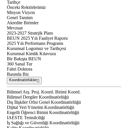
Tarihçe
Önceki Rektörlerimiz
Misyon Vizyon
Genel Tanıtım
Akredite Birimler
Mevzuat
2023-2027 Stratejik Planı
BEUN 2025 Yılı Faaliyet Raporu
2025 Yılı Performans Programı
Kurumsal Logomuz ve Tarihçesi
Kurumsal Kimlik Kılavuzu
Bir Bakışta BEUN
360 Sanal Tur
Fahri Doktora
Basında Biz
Koordinatörlükler
Bilimsel Arş. Proj. Koord. Birimi Koord.
Bilimsel Dergiler Koordinatörlüğü
Dış İlişkiler Ofisi Genel Koordinatörlüğü
Dijital Veri Yönetim Koordinatörlüğü
Engelli Öğrenci Birimi Koordinatörlüğü
IAESTE Temsilciliği
İş Sağlığı ve Güvenliği Koordinatörlüğü
Kalite Koordinatörlüğü