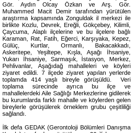
Gör. Aydın Olcay Özkan ve Arş. Gör.
Muhammed Macit Demir tarafından yürütülen
araştırma kapsamında Zonguldak il merkezi ile
birlikte Kozlu, Devrek, Ereğli, Gökçebey, Kilimli,
Çaycuma, Alaplı ilçelerine ve bu ilçelere bağlı
Karaman, Rat, Fatih, Eğerci, Karşıyaka, Kepez,
Gülüç, Kurtlar, Ormanlı, Bakacakkadı,
Askeritepe, Yeşiltepe, Kışla, Aşağı İhsaniye,
Yukarı İhsaniye, Sarmaşık, İstasyon, Merkez,
Pehlivanlar, Aşağıdağ mahalleleri ve köyleri
ziyaret edildi. 7 ilçede ziyaret yapılan yerlerde
toplamda 414 yaşlı bireyle görüşüldü. Veri
toplama sürecinde ayrıca bu ilçe ve
mahallelerdeki Aile Sağlığı Merkezlerine gidilerek
bu kurumlarda farklı mahalle ve köylerden gelen
bireylerle görüşülerek örneklem grubu çeşitliliği
sağlandı.
İlk defa GEDAK (Gerontoloji Bölümleri Danışma