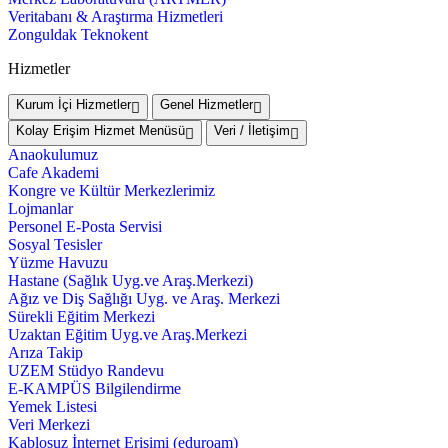
Veritabanı & Araştırma Hizmetleri
Zonguldak Teknokent
Hizmetler
Kurum İçi Hizmetler
Genel Hizmetler
Kolay Erişim Hizmet Menüsü
Veri / İletişim
Anaokulumuz
Cafe Akademi
Kongre ve Kültür Merkezlerimiz
Lojmanlar
Personel E-Posta Servisi
Sosyal Tesisler
Yüzme Havuzu
Hastane (Sağlık Uyg.ve Araş.Merkezi)
Ağız ve Diş Sağlığı Uyg. ve Araş. Merkezi
Sürekli Eğitim Merkezi
Uzaktan Eğitim Uyg.ve Araş.Merkezi
Arıza Takip
UZEM Stüdyo Randevu
E-KAMPÜS Bilgilendirme
Yemek Listesi
Veri Merkezi
Kablosuz İnternet Erişimi (eduroam)