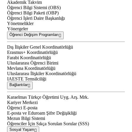
Akademik Takvim
Öğrenci Bilgi Sistemi (OBS)
Öğrenci Bilgi Paketi (OBP)
Öğrenci İşleri Daire Başkanlığı
Yönetmelikler
Yönergeler
Öğrenci Değişim Programları
Dış İlişkiler Genel Koordinatörlüğü
Erasmus+ Koordinatörlüğü
Farabi Koordinatörlüğü
Uluslararası Öğrenci Birimi
Mevlana Koordinatörlüğü
Uluslararası İlişkiler Koordinatörlüğü
IAESTE Temsilciliği
Bağlantılar
Karaelmas Türkçe Öğretimi Uyg. Arş. Mrk.
Kariyer Merkezi
Öğrenci E-posta
E-posta ve Eduroam Şifre Değişikliği
Mezun Bilgi Sistemi
Öğrenciler İçin Sıkça Sorulan Sorular (SSS)
Sosyal Yaşam