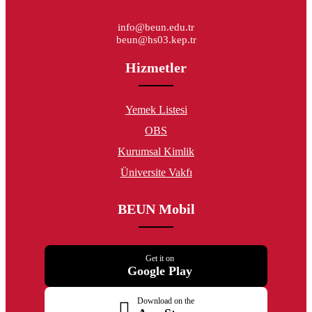
info@beun.edu.tr
beun@hs03.kep.tr
Hizmetler
Yemek Listesi
OBS
Kurumsal Kimlik
Üniversite Vakfı
BEUN Mobil
Get it on
Google Play
Download on the