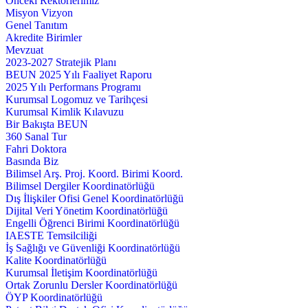
Önceki Rektörlerimiz
Misyon Vizyon
Genel Tanıtım
Akredite Birimler
Mevzuat
2023-2027 Stratejik Planı
BEUN 2025 Yılı Faaliyet Raporu
2025 Yılı Performans Programı
Kurumsal Logomuz ve Tarihçesi
Kurumsal Kimlik Kılavuzu
Bir Bakışta BEUN
360 Sanal Tur
Fahri Doktora
Basında Biz
Bilimsel Arş. Proj. Koord. Birimi Koord.
Bilimsel Dergiler Koordinatörlüğü
Dış İlişkiler Ofisi Genel Koordinatörlüğü
Dijital Veri Yönetim Koordinatörlüğü
Engelli Öğrenci Birimi Koordinatörlüğü
IAESTE Temsilciliği
İş Sağlığı ve Güvenliği Koordinatörlüğü
Kalite Koordinatörlüğü
Kurumsal İletişim Koordinatörlüğü
Ortak Zorunlu Dersler Koordinatörlüğü
ÖYP Koordinatörlüğü