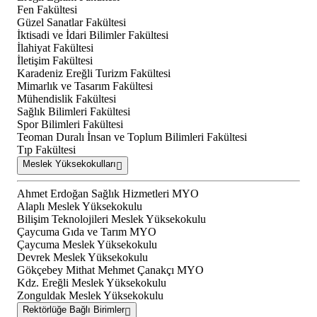
Fen Fakültesi
Güzel Sanatlar Fakültesi
İktisadi ve İdari Bilimler Fakültesi
İlahiyat Fakültesi
İletişim Fakültesi
Karadeniz Ereğli Turizm Fakültesi
Mimarlık ve Tasarım Fakültesi
Mühendislik Fakültesi
Sağlık Bilimleri Fakültesi
Spor Bilimleri Fakültesi
Teoman Duralı İnsan ve Toplum Bilimleri Fakültesi
Tıp Fakültesi
Meslek Yüksekokulları
Ahmet Erdoğan Sağlık Hizmetleri MYO
Alaplı Meslek Yüksekokulu
Bilişim Teknolojileri Meslek Yüksekokulu
Çaycuma Gıda ve Tarım MYO
Çaycuma Meslek Yüksekokulu
Devrek Meslek Yüksekokulu
Gökçebey Mithat Mehmet Çanakçı MYO
Kdz. Ereğli Meslek Yüksekokulu
Zonguldak Meslek Yüksekokulu
Rektörlüğe Bağlı Birimler