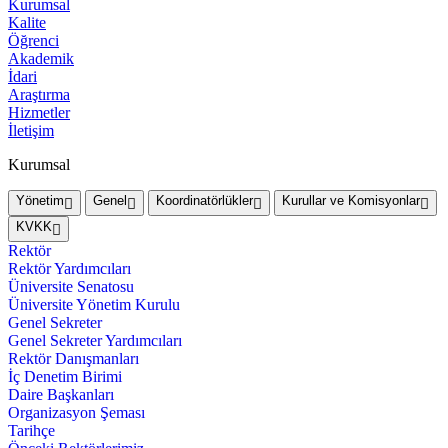
Kurumsal
Kalite
Öğrenci
Akademik
İdari
Araştırma
Hizmetler
İletişim
Kurumsal
Yönetim
Genel
Koordinatörlükler
Kurullar ve Komisyonlar
KVKK
Rektör
Rektör Yardımcıları
Üniversite Senatosu
Üniversite Yönetim Kurulu
Genel Sekreter
Genel Sekreter Yardımcıları
Rektör Danışmanları
İç Denetim Birimi
Daire Başkanları
Organizasyon Şeması
Tarihçe