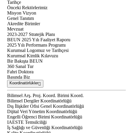
Tarihçe
Önceki Rektörlerimiz
Misyon Vizyon
Genel Tanıtım
Akredite Birimler
Mevzuat
2023-2027 Stratejik Planı
BEUN 2025 Yılı Faaliyet Raporu
2025 Yılı Performans Programı
Kurumsal Logomuz ve Tarihçesi
Kurumsal Kimlik Kılavuzu
Bir Bakışta BEUN
360 Sanal Tur
Fahri Doktora
Basında Biz
Koordinatörlükler
Bilimsel Arş. Proj. Koord. Birimi Koord.
Bilimsel Dergiler Koordinatörlüğü
Dış İlişkiler Ofisi Genel Koordinatörlüğü
Dijital Veri Yönetim Koordinatörlüğü
Engelli Öğrenci Birimi Koordinatörlüğü
IAESTE Temsilciliği
İş Sağlığı ve Güvenliği Koordinatörlüğü
Kalite Koordinatörlüğü