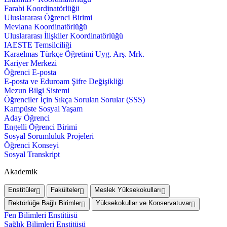
Farabi Koordinatörlüğü
Uluslararası Öğrenci Birimi
Mevlana Koordinatörlüğü
Uluslararası İlişkiler Koordinatörlüğü
IAESTE Temsilciliği
Karaelmas Türkçe Öğretimi Uyg. Arş. Mrk.
Kariyer Merkezi
Öğrenci E-posta
E-posta ve Eduroam Şifre Değişikliği
Mezun Bilgi Sistemi
Öğrenciler İçin Sıkça Sorulan Sorular (SSS)
Kampüste Sosyal Yaşam
Aday Öğrenci
Engelli Öğrenci Birimi
Sosyal Sorumluluk Projeleri
Öğrenci Konseyi
Sosyal Transkript
Akademik
Enstitüler
Fakülteler
Meslek Yüksekokulları
Rektörlüğe Bağlı Birimler
Yüksekokullar ve Konservatuvar
Fen Bilimleri Enstitüsü
Sağlık Bilimleri Enstitüsü