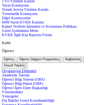
TTO Yürütme Kurulu
Yayın Komisyonu
Yemek Servisi Yürütme Kurulu
Yönetmelik Komisyonu
Diğer Komisyonlar
6698 Sayılı KVKK Kanunu
Kişisel Verilerin İşlenmesi ve Korunması Politikası
Genel Aydınlatma Metni
KVKK İlgili Kişi Başvuru Formu
Kalite
Öğrenci
Eğitim
Öğrenci Değişim Programları
Bağlantılar
Sosyal Yaşam
Oryantasyon Eğitimleri
Akademik Takvim
Öğrenci Bilgi Sistemi (OBS)
Öğrenci Bilgi Paketi (OBP)
Öğrenci İşleri Daire Başkanlığı
Yönetmelikler
Yönergeler
Dış İlişkiler Genel Koordinatörlüğü
Erasmus+ Koordinatörlüğü