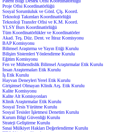
Patent Bilgi Destek Ofisi Koordinatörlüğü
Proje Ofisi Koordinatörlüğü
Sosyal Sorumluluk ve Gönl. Çlş. Koord.
Teknoloji Takımları Koordinatörlüğü
Teknoloji Transfer Ofisi ve K.M. Koord.
YLSY Burs Koordinatörlüğü
Tüm Koordinatörlükler ve Koordinatörler
Akad. Teş. Düz. Dent. ve İtiraz Komisyonu
BAP Komisyonu
Bilimsel Araştırma ve Yayın Etiği Kurulu
Bilişim Sistemleri Yönlendirme Kurulu
Eğitim Komisyonu
Fen ve Mühendislik Bilimsel Araştırmalar Etik Kurulu
İnsan Araştırmaları Etik Kurulu
İş Etik Kurulu
Hayvan Deneyleri Yerel Etik Kurulu
Girişimsel Olmayan Klinik Arş. Etik Kurulu
Kalite Komisyonu
Kalite Alt Komisyonları
Klinik Araştırmalar Etik Kurulu
Sosyal Tesis Yürütme Kurulu
Sosyal Tesisler İşletmesi Denetim Kurulu
Kurum Bilgi Güvenliği Kurulu
Strateji Geliştirme Kurulu
Sınai Mülkiyet Hakları Değerlendirme Kurulu