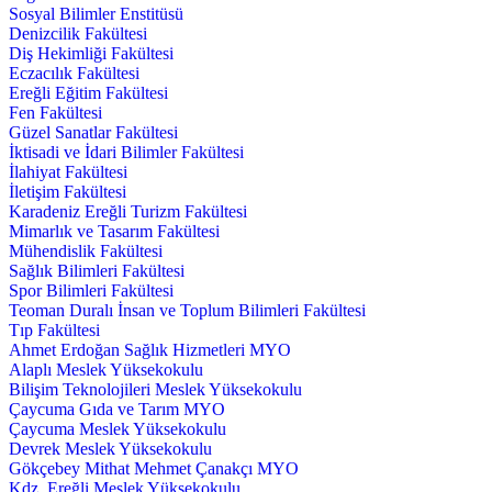
Sosyal Bilimler Enstitüsü
Denizcilik Fakültesi
Diş Hekimliği Fakültesi
Eczacılık Fakültesi
Ereğli Eğitim Fakültesi
Fen Fakültesi
Güzel Sanatlar Fakültesi
İktisadi ve İdari Bilimler Fakültesi
İlahiyat Fakültesi
İletişim Fakültesi
Karadeniz Ereğli Turizm Fakültesi
Mimarlık ve Tasarım Fakültesi
Mühendislik Fakültesi
Sağlık Bilimleri Fakültesi
Spor Bilimleri Fakültesi
Teoman Duralı İnsan ve Toplum Bilimleri Fakültesi
Tıp Fakültesi
Ahmet Erdoğan Sağlık Hizmetleri MYO
Alaplı Meslek Yüksekokulu
Bilişim Teknolojileri Meslek Yüksekokulu
Çaycuma Gıda ve Tarım MYO
Çaycuma Meslek Yüksekokulu
Devrek Meslek Yüksekokulu
Gökçebey Mithat Mehmet Çanakçı MYO
Kdz. Ereğli Meslek Yüksekokulu