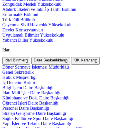
Zonguldak Meslek Yüksekokulu
Atatürk İlkeleri ve İnkılâp Tarihi Bölümü
Enformatik Bölümü
Türk Dili Bölümü
Çaycuma Sivil Havacılık Yüksekokulu
Devlet Konservatuvarı
Uygulamalı Bilimler Yüksekokulu
Yabancı Diller Yüksekokulu
İdari
İdari Birimler
Daire Başkanlıkları
KİK Kararları
Döner Sermaye İşletmesi Müdürlüğü
Genel Sekreterlik
Hukuk Müşavirliği
İç Denetim Birimi
Bilgi İşlem Daire Başkanlığı
İdari Mali İşler Daire Başkanlığı
Kütüphane ve Dok. Daire Başkanlığı
Öğrenci İşleri Daire Başkanlığı
Personel Daire Başkanlığı
Strateji Geliştirme Daire Başkanlığı
Sağlık Kültür ve Spor Daire Başkanlığı
Yapı İşleri ve Teknik Daire Başkanlığı