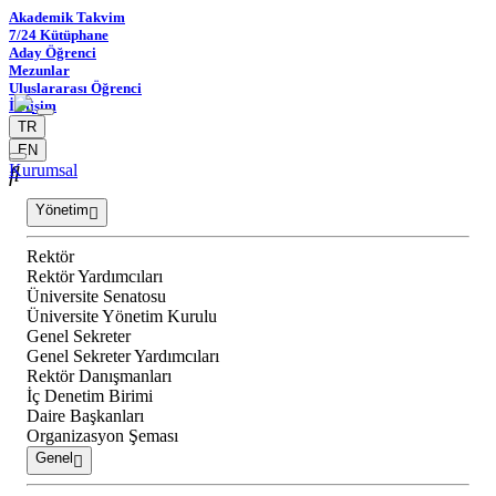
Akademik Takvim
7/24 Kütüphane
Aday Öğrenci
Mezunlar
Uluslararası Öğrenci
İletişim
TR
EN
Kurumsal
Yönetim
Rektör
Rektör Yardımcıları
Üniversite Senatosu
Üniversite Yönetim Kurulu
Genel Sekreter
Genel Sekreter Yardımcıları
Rektör Danışmanları
İç Denetim Birimi
Daire Başkanları
Organizasyon Şeması
Genel