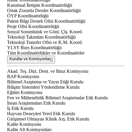
Kurumsal İletişim Koordinatörlüğü
Ortak Zorunlu Dersler Koordinatörlüğü
ÖYP Koordinatörlüğü
Patent Bilgi Destek Ofisi Koordinatörlüğü
Proje Ofisi Koordinatörlüğü
Sosyal Sorumluluk ve Gönl. Çlş. Koord.
Teknoloji Takımları Koordinatörlüğü
Teknoloji Transfer Ofisi ve K.M. Koord.
YLSY Burs Koordinatörlüğü
Tüm Koordinatörlükler ve Koordinatörler
Kurullar ve Komisyonlar
Akad. Teş. Düz. Dent. ve İtiraz Komisyonu
BAP Komisyonu
Bilimsel Araştırma ve Yayın Etiği Kurulu
Bilişim Sistemleri Yönlendirme Kurulu
Eğitim Komisyonu
Fen ve Mühendislik Bilimsel Araştırmalar Etik Kurulu
İnsan Araştırmaları Etik Kurulu
İş Etik Kurulu
Hayvan Deneyleri Yerel Etik Kurulu
Girişimsel Olmayan Klinik Arş. Etik Kurulu
Kalite Komisyonu
Kalite Alt Komisyonları