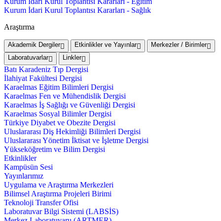
Kurum İdari Kurul Toplantısı Kararları - Eğitim
Kurum İdari Kurul Toplantısı Kararları - Sağlık
Araştırma
Akademik Dergiler
Etkinlikler ve Yayınlar
Merkezler / Birimler
Laboratuvarlar
Linkler
Batı Karadeniz Tıp Dergisi
İlahiyat Fakültesi Dergisi
Karaelmas Eğitim Bilimleri Dergisi
Karaelmas Fen ve Mühendislik Dergisi
Karaelmas İş Sağlığı ve Güvenliği Dergisi
Karaelmas Sosyal Bilimler Dergisi
Türkiye Diyabet ve Obezite Dergisi
Uluslararası Diş Hekimliği Bilimleri Dergisi
Uluslararası Yönetim İktisat ve İşletme Dergisi
Yükseköğretim ve Bilim Dergisi
Etkinlikler
Kampüsün Sesi
Yayınlarımız
Uygulama ve Araştırma Merkezleri
Bilimsel Araştırma Projeleri Birimi
Teknoloji Transfer Ofisi
Laboratuvar Bilgi Sistemi (LABSİS)
Merkez Laboratuvaru (ARTMER)