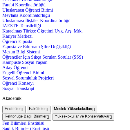
Farabi Koordinatörlüğü
Uluslararası Öğrenci Birimi
Mevlana Koordinatörlüğü
Uluslararası İlişkiler Koordinatörlüğü
IAESTE Temsilciliği
Karaelmas Türkçe Öğretimi Uyg. Arş. Mrk.
Kariyer Merkezi
Öğrenci E-posta
E-posta ve Eduroam Şifre Değişikliği
Mezun Bilgi Sistemi
Öğrenciler İçin Sıkça Sorulan Sorular (SSS)
Kampüste Sosyal Yaşam
Aday Öğrenci
Engelli Öğrenci Birimi
Sosyal Sorumluluk Projeleri
Öğrenci Konseyi
Sosyal Transkript
Akademik
Enstitüler
Fakülteler
Meslek Yüksekokulları
Rektörlüğe Bağlı Birimler
Yüksekokullar ve Konservatuvar
Fen Bilimleri Enstitüsü
Sağlık Bilimleri Enstitüsü