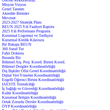
Önceki Rektörlerimiz
Misyon Vizyon
Genel Tanıtım
Akredite Birimler
Mevzuat
2023-2027 Stratejik Planı
BEUN 2025 Yılı Faaliyet Raporu
2025 Yılı Performans Programı
Kurumsal Logomuz ve Tarihçesi
Kurumsal Kimlik Kılavuzu
Bir Bakışta BEUN
360 Sanal Tur
Fahri Doktora
Basında Biz
Bilimsel Arş. Proj. Koord. Birimi Koord.
Bilimsel Dergiler Koordinatörlüğü
Dış İlişkiler Ofisi Genel Koordinatörlüğü
Dijital Veri Yönetim Koordinatörlüğü
Engelli Öğrenci Birimi Koordinatörlüğü
IAESTE Temsilciliği
İş Sağlığı ve Güvenliği Koordinatörlüğü
Kalite Koordinatörlüğü
Kurumsal İletişim Koordinatörlüğü
Ortak Zorunlu Dersler Koordinatörlüğü
ÖYP Koordinatörlüğü