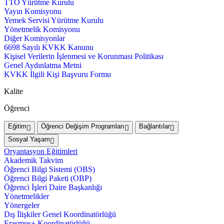
TTO Yürütme Kurulu
Yayın Komisyonu
Yemek Servisi Yürütme Kurulu
Yönetmelik Komisyonu
Diğer Komisyonlar
6698 Sayılı KVKK Kanunu
Kişisel Verilerin İşlenmesi ve Korunması Politikası
Genel Aydınlatma Metni
KVKK İlgili Kişi Başvuru Formu
Kalite
Öğrenci
Eğitim
Öğrenci Değişim Programları
Bağlantılar
Sosyal Yaşam
Oryantasyon Eğitimleri
Akademik Takvim
Öğrenci Bilgi Sistemi (OBS)
Öğrenci Bilgi Paketi (OBP)
Öğrenci İşleri Daire Başkanlığı
Yönetmelikler
Yönergeler
Dış İlişkiler Genel Koordinatörlüğü
Erasmus+ Koordinatörlüğü