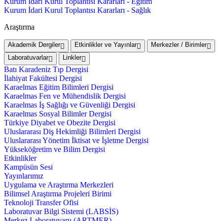
Kurum İdari Kurul Toplantısı Kararları - Eğitim
Kurum İdari Kurul Toplantısı Kararları - Sağlık
Araştırma
Akademik Dergiler
Etkinlikler ve Yayınlar
Merkezler / Birimler
Laboratuvarlar
Linkler
Batı Karadeniz Tıp Dergisi
İlahiyat Fakültesi Dergisi
Karaelmas Eğitim Bilimleri Dergisi
Karaelmas Fen ve Mühendislik Dergisi
Karaelmas İş Sağlığı ve Güvenliği Dergisi
Karaelmas Sosyal Bilimler Dergisi
Türkiye Diyabet ve Obezite Dergisi
Uluslararası Diş Hekimliği Bilimleri Dergisi
Uluslararası Yönetim İktisat ve İşletme Dergisi
Yükseköğretim ve Bilim Dergisi
Etkinlikler
Kampüsün Sesi
Yayınlarımız
Uygulama ve Araştırma Merkezleri
Bilimsel Araştırma Projeleri Birimi
Teknoloji Transfer Ofisi
Laboratuvar Bilgi Sistemi (LABSİS)
Merkez Laboratuvaru (ARTMER)