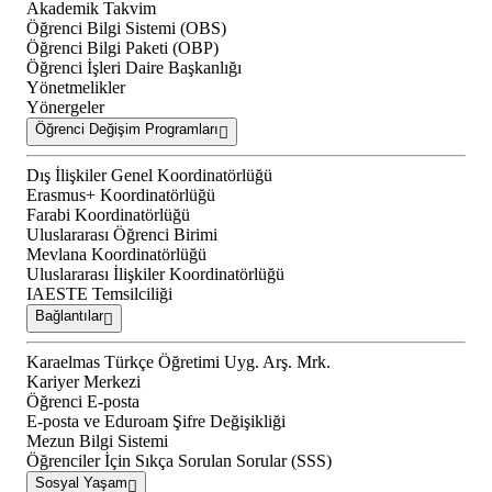
Akademik Takvim
Öğrenci Bilgi Sistemi (OBS)
Öğrenci Bilgi Paketi (OBP)
Öğrenci İşleri Daire Başkanlığı
Yönetmelikler
Yönergeler
Öğrenci Değişim Programları
Dış İlişkiler Genel Koordinatörlüğü
Erasmus+ Koordinatörlüğü
Farabi Koordinatörlüğü
Uluslararası Öğrenci Birimi
Mevlana Koordinatörlüğü
Uluslararası İlişkiler Koordinatörlüğü
IAESTE Temsilciliği
Bağlantılar
Karaelmas Türkçe Öğretimi Uyg. Arş. Mrk.
Kariyer Merkezi
Öğrenci E-posta
E-posta ve Eduroam Şifre Değişikliği
Mezun Bilgi Sistemi
Öğrenciler İçin Sıkça Sorulan Sorular (SSS)
Sosyal Yaşam