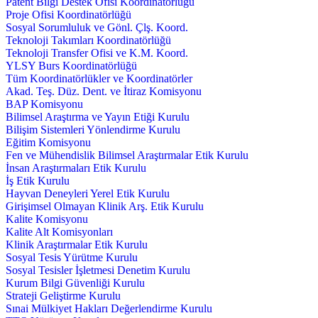
Patent Bilgi Destek Ofisi Koordinatörlüğü
Proje Ofisi Koordinatörlüğü
Sosyal Sorumluluk ve Gönl. Çlş. Koord.
Teknoloji Takımları Koordinatörlüğü
Teknoloji Transfer Ofisi ve K.M. Koord.
YLSY Burs Koordinatörlüğü
Tüm Koordinatörlükler ve Koordinatörler
Akad. Teş. Düz. Dent. ve İtiraz Komisyonu
BAP Komisyonu
Bilimsel Araştırma ve Yayın Etiği Kurulu
Bilişim Sistemleri Yönlendirme Kurulu
Eğitim Komisyonu
Fen ve Mühendislik Bilimsel Araştırmalar Etik Kurulu
İnsan Araştırmaları Etik Kurulu
İş Etik Kurulu
Hayvan Deneyleri Yerel Etik Kurulu
Girişimsel Olmayan Klinik Arş. Etik Kurulu
Kalite Komisyonu
Kalite Alt Komisyonları
Klinik Araştırmalar Etik Kurulu
Sosyal Tesis Yürütme Kurulu
Sosyal Tesisler İşletmesi Denetim Kurulu
Kurum Bilgi Güvenliği Kurulu
Strateji Geliştirme Kurulu
Sınai Mülkiyet Hakları Değerlendirme Kurulu