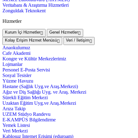
Veritabanı & Araştırma Hizmetleri
Zonguldak Teknokent
Hizmetler
Kurum İçi Hizmetler
Genel Hizmetler
Kolay Erişim Hizmet Menüsü
Veri / İletişim
Anaokulumuz
Cafe Akademi
Kongre ve Kültür Merkezlerimiz
Lojmanlar
Personel E-Posta Servisi
Sosyal Tesisler
Yüzme Havuzu
Hastane (Sağlık Uyg.ve Araş.Merkezi)
Ağız ve Diş Sağlığı Uyg. ve Araş. Merkezi
Sürekli Eğitim Merkezi
Uzaktan Eğitim Uyg.ve Araş.Merkezi
Arıza Takip
UZEM Stüdyo Randevu
E-KAMPÜS Bilgilendirme
Yemek Listesi
Veri Merkezi
Kablosuz İnternet Erişimi (eduroam)