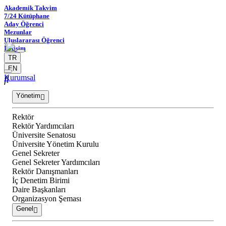
Akademik Takvim
7/24 Kütüphane
Aday Öğrenci
Mezunlar
Uluslararası Öğrenci
İletişim
TR
EN
Kurumsal
Yönetim
Rektör
Rektör Yardımcıları
Üniversite Senatosu
Üniversite Yönetim Kurulu
Genel Sekreter
Genel Sekreter Yardımcıları
Rektör Danışmanları
İç Denetim Birimi
Daire Başkanları
Organizasyon Şeması
Genel