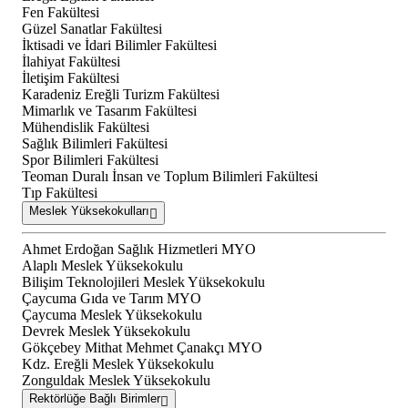
Fen Fakültesi
Güzel Sanatlar Fakültesi
İktisadi ve İdari Bilimler Fakültesi
İlahiyat Fakültesi
İletişim Fakültesi
Karadeniz Ereğli Turizm Fakültesi
Mimarlık ve Tasarım Fakültesi
Mühendislik Fakültesi
Sağlık Bilimleri Fakültesi
Spor Bilimleri Fakültesi
Teoman Duralı İnsan ve Toplum Bilimleri Fakültesi
Tıp Fakültesi
Meslek Yüksekokulları
Ahmet Erdoğan Sağlık Hizmetleri MYO
Alaplı Meslek Yüksekokulu
Bilişim Teknolojileri Meslek Yüksekokulu
Çaycuma Gıda ve Tarım MYO
Çaycuma Meslek Yüksekokulu
Devrek Meslek Yüksekokulu
Gökçebey Mithat Mehmet Çanakçı MYO
Kdz. Ereğli Meslek Yüksekokulu
Zonguldak Meslek Yüksekokulu
Rektörlüğe Bağlı Birimler