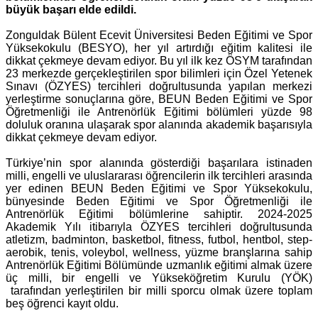
büyük başarı elde edildi.
Zonguldak Bülent Ecevit Üniversitesi Beden Eğitimi ve Spor
Yüksekokulu (BESYO), her yıl artırdığı eğitim kalitesi ile
dikkat çekmeye devam ediyor. Bu yıl ilk kez ÖSYM tarafından
23 merkezde gerçekleştirilen spor bilimleri için Özel Yetenek
Sınavı (ÖZYES) tercihleri doğrultusunda yapılan merkezi
yerleştirme sonuçlarına göre, BEUN Beden Eğitimi ve Spor
Öğretmenliği ile Antrenörlük Eğitimi bölümleri yüzde 98
doluluk oranına ulaşarak spor alanında akademik başarısıyla
dikkat çekmeye devam ediyor.
Türkiye’nin spor alanında gösterdiği başarılara istinaden
milli, engelli ve uluslararası öğrencilerin ilk tercihleri arasında
yer edinen BEUN Beden Eğitimi ve Spor Yüksekokulu,
bünyesinde Beden Eğitimi ve Spor Öğretmenliği ile
Antrenörlük Eğitimi bölümlerine sahiptir. 2024-2025
Akademik Yılı itibarıyla ÖZYES tercihleri doğrultusunda
atletizm, badminton, basketbol, fitness, futbol, hentbol, step-
aerobik, tenis, voleybol, wellness, yüzme branşlarına sahip
Antrenörlük Eğitimi Bölümünde uzmanlık eğitimi almak üzere
üç milli, bir engelli ve Yükseköğretim Kurulu (YÖK)
tarafından yerleştirilen bir milli sporcu olmak üzere toplam
beş öğrenci kayıt oldu.