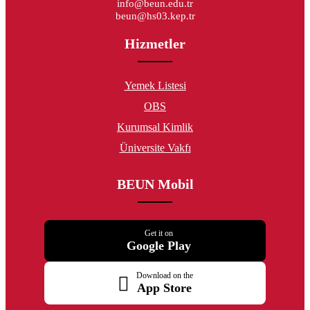
info@beun.edu.tr
beun@hs03.kep.tr
Hizmetler
Yemek Listesi
OBS
Kurumsal Kimlik
Üniversite Vakfı
BEUN Mobil
Get it on
Google Play
Download on the
App Store