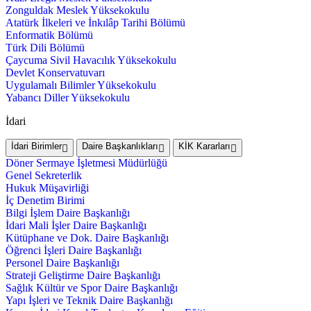
Zonguldak Meslek Yüksekokulu
Atatürk İlkeleri ve İnkılâp Tarihi Bölümü
Enformatik Bölümü
Türk Dili Bölümü
Çaycuma Sivil Havacılık Yüksekokulu
Devlet Konservatuvarı
Uygulamalı Bilimler Yüksekokulu
Yabancı Diller Yüksekokulu
İdari
İdari Birimler
Daire Başkanlıkları
KİK Kararları
Döner Sermaye İşletmesi Müdürlüğü
Genel Sekreterlik
Hukuk Müşavirliği
İç Denetim Birimi
Bilgi İşlem Daire Başkanlığı
İdari Mali İşler Daire Başkanlığı
Kütüphane ve Dok. Daire Başkanlığı
Öğrenci İşleri Daire Başkanlığı
Personel Daire Başkanlığı
Strateji Geliştirme Daire Başkanlığı
Sağlık Kültür ve Spor Daire Başkanlığı
Yapı İşleri ve Teknik Daire Başkanlığı