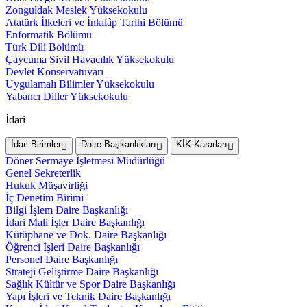
Zonguldak Meslek Yüksekokulu
Atatürk İlkeleri ve İnkılâp Tarihi Bölümü
Enformatik Bölümü
Türk Dili Bölümü
Çaycuma Sivil Havacılık Yüksekokulu
Devlet Konservatuvarı
Uygulamalı Bilimler Yüksekokulu
Yabancı Diller Yüksekokulu
İdari
İdari Birimler
Daire Başkanlıkları
KİK Kararları
Döner Sermaye İşletmesi Müdürlüğü
Genel Sekreterlik
Hukuk Müşavirliği
İç Denetim Birimi
Bilgi İşlem Daire Başkanlığı
İdari Mali İşler Daire Başkanlığı
Kütüphane ve Dok. Daire Başkanlığı
Öğrenci İşleri Daire Başkanlığı
Personel Daire Başkanlığı
Strateji Geliştirme Daire Başkanlığı
Sağlık Kültür ve Spor Daire Başkanlığı
Yapı İşleri ve Teknik Daire Başkanlığı