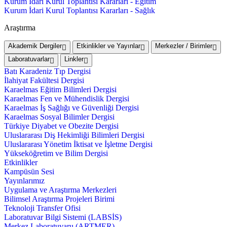
Kurum İdari Kurul Toplantısı Kararları - Eğitim
Kurum İdari Kurul Toplantısı Kararları - Sağlık
Araştırma
Akademik Dergiler
Etkinlikler ve Yayınlar
Merkezler / Birimler
Laboratuvarlar
Linkler
Batı Karadeniz Tıp Dergisi
İlahiyat Fakültesi Dergisi
Karaelmas Eğitim Bilimleri Dergisi
Karaelmas Fen ve Mühendislik Dergisi
Karaelmas İş Sağlığı ve Güvenliği Dergisi
Karaelmas Sosyal Bilimler Dergisi
Türkiye Diyabet ve Obezite Dergisi
Uluslararası Diş Hekimliği Bilimleri Dergisi
Uluslararası Yönetim İktisat ve İşletme Dergisi
Yükseköğretim ve Bilim Dergisi
Etkinlikler
Kampüsün Sesi
Yayınlarımız
Uygulama ve Araştırma Merkezleri
Bilimsel Araştırma Projeleri Birimi
Teknoloji Transfer Ofisi
Laboratuvar Bilgi Sistemi (LABSİS)
Merkez Laboratuvaru (ARTMER)