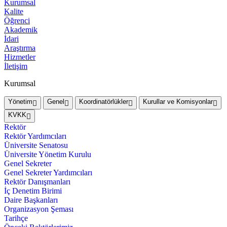
Kurumsal
Kalite
Öğrenci
Akademik
İdari
Araştırma
Hizmetler
İletişim
Kurumsal
Yönetim
Genel
Koordinatörlükler
Kurullar ve Komisyonlar
KVKK
Rektör
Rektör Yardımcıları
Üniversite Senatosu
Üniversite Yönetim Kurulu
Genel Sekreter
Genel Sekreter Yardımcıları
Rektör Danışmanları
İç Denetim Birimi
Daire Başkanları
Organizasyon Şeması
Tarihçe