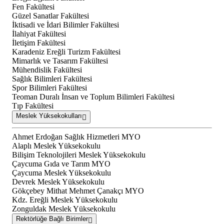
Fen Fakültesi
Güzel Sanatlar Fakültesi
İktisadi ve İdari Bilimler Fakültesi
İlahiyat Fakültesi
İletişim Fakültesi
Karadeniz Ereğli Turizm Fakültesi
Mimarlık ve Tasarım Fakültesi
Mühendislik Fakültesi
Sağlık Bilimleri Fakültesi
Spor Bilimleri Fakültesi
Teoman Duralı İnsan ve Toplum Bilimleri Fakültesi
Tıp Fakültesi
Meslek Yüksekokulları
Ahmet Erdoğan Sağlık Hizmetleri MYO
Alaplı Meslek Yüksekokulu
Bilişim Teknolojileri Meslek Yüksekokulu
Çaycuma Gıda ve Tarım MYO
Çaycuma Meslek Yüksekokulu
Devrek Meslek Yüksekokulu
Gökçebey Mithat Mehmet Çanakçı MYO
Kdz. Ereğli Meslek Yüksekokulu
Zonguldak Meslek Yüksekokulu
Rektörlüğe Bağlı Birimler