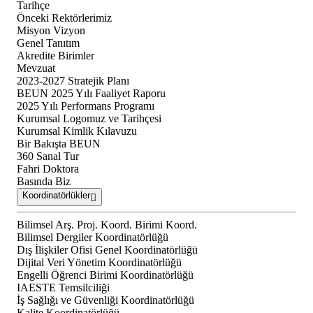
Tarihçe
Önceki Rektörlerimiz
Misyon Vizyon
Genel Tanıtım
Akredite Birimler
Mevzuat
2023-2027 Stratejik Planı
BEUN 2025 Yılı Faaliyet Raporu
2025 Yılı Performans Programı
Kurumsal Logomuz ve Tarihçesi
Kurumsal Kimlik Kılavuzu
Bir Bakışta BEUN
360 Sanal Tur
Fahri Doktora
Basında Biz
Koordinatörlükler
Bilimsel Arş. Proj. Koord. Birimi Koord.
Bilimsel Dergiler Koordinatörlüğü
Dış İlişkiler Ofisi Genel Koordinatörlüğü
Dijital Veri Yönetim Koordinatörlüğü
Engelli Öğrenci Birimi Koordinatörlüğü
IAESTE Temsilciliği
İş Sağlığı ve Güvenliği Koordinatörlüğü
Kalite Koordinatörlüğü