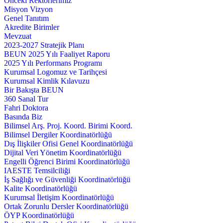
Önceki Rektörlerimiz
Misyon Vizyon
Genel Tanıtım
Akredite Birimler
Mevzuat
2023-2027 Stratejik Planı
BEUN 2025 Yılı Faaliyet Raporu
2025 Yılı Performans Programı
Kurumsal Logomuz ve Tarihçesi
Kurumsal Kimlik Kılavuzu
Bir Bakışta BEUN
360 Sanal Tur
Fahri Doktora
Basında Biz
Bilimsel Arş. Proj. Koord. Birimi Koord.
Bilimsel Dergiler Koordinatörlüğü
Dış İlişkiler Ofisi Genel Koordinatörlüğü
Dijital Veri Yönetim Koordinatörlüğü
Engelli Öğrenci Birimi Koordinatörlüğü
IAESTE Temsilciliği
İş Sağlığı ve Güvenliği Koordinatörlüğü
Kalite Koordinatörlüğü
Kurumsal İletişim Koordinatörlüğü
Ortak Zorunlu Dersler Koordinatörlüğü
ÖYP Koordinatörlüğü