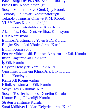
Patent Bilgi Destek Ofisi Koordinatörlüğü
Proje Ofisi Koordinatörlüğü
Sosyal Sorumluluk ve Gönl. Çlş. Koord.
Teknoloji Takımları Koordinatörlüğü
Teknoloji Transfer Ofisi ve K.M. Koord.
YLSY Burs Koordinatörlüğü
Tüm Koordinatörlükler ve Koordinatörler
Akad. Teş. Düz. Dent. ve İtiraz Komisyonu
BAP Komisyonu
Bilimsel Araştırma ve Yayın Etiği Kurulu
Bilişim Sistemleri Yönlendirme Kurulu
Eğitim Komisyonu
Fen ve Mühendislik Bilimsel Araştırmalar Etik Kurulu
İnsan Araştırmaları Etik Kurulu
İş Etik Kurulu
Hayvan Deneyleri Yerel Etik Kurulu
Girişimsel Olmayan Klinik Arş. Etik Kurulu
Kalite Komisyonu
Kalite Alt Komisyonları
Klinik Araştırmalar Etik Kurulu
Sosyal Tesis Yürütme Kurulu
Sosyal Tesisler İşletmesi Denetim Kurulu
Kurum Bilgi Güvenliği Kurulu
Strateji Geliştirme Kurulu
Sınai Mülkiyet Hakları Değerlendirme Kurulu