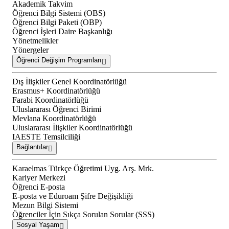
Akademik Takvim
Öğrenci Bilgi Sistemi (OBS)
Öğrenci Bilgi Paketi (OBP)
Öğrenci İşleri Daire Başkanlığı
Yönetmelikler
Yönergeler
Öğrenci Değişim Programları
Dış İlişkiler Genel Koordinatörlüğü
Erasmus+ Koordinatörlüğü
Farabi Koordinatörlüğü
Uluslararası Öğrenci Birimi
Mevlana Koordinatörlüğü
Uluslararası İlişkiler Koordinatörlüğü
IAESTE Temsilciliği
Bağlantılar
Karaelmas Türkçe Öğretimi Uyg. Arş. Mrk.
Kariyer Merkezi
Öğrenci E-posta
E-posta ve Eduroam Şifre Değişikliği
Mezun Bilgi Sistemi
Öğrenciler İçin Sıkça Sorulan Sorular (SSS)
Sosyal Yaşam