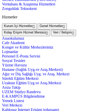
Veritabanı & Araştırma Hizmetleri
Zonguldak Teknokent
Hizmetler
Kurum İçi Hizmetler
Genel Hizmetler
Kolay Erişim Hizmet Menüsü
Veri / İletişim
Anaokulumuz
Cafe Akademi
Kongre ve Kültür Merkezlerimiz
Lojmanlar
Personel E-Posta Servisi
Sosyal Tesisler
Yüzme Havuzu
Hastane (Sağlık Uyg.ve Araş.Merkezi)
Ağız ve Diş Sağlığı Uyg. ve Araş. Merkezi
Sürekli Eğitim Merkezi
Uzaktan Eğitim Uyg.ve Araş.Merkezi
Arıza Takip
UZEM Stüdyo Randevu
E-KAMPÜS Bilgilendirme
Yemek Listesi
Veri Merkezi
Kablosuz İnternet Erişimi (eduroam)