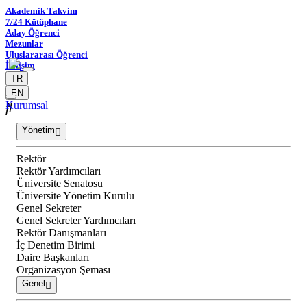
Akademik Takvim
7/24 Kütüphane
Aday Öğrenci
Mezunlar
Uluslararası Öğrenci
İletişim
TR
EN
Kurumsal
Yönetim
Rektör
Rektör Yardımcıları
Üniversite Senatosu
Üniversite Yönetim Kurulu
Genel Sekreter
Genel Sekreter Yardımcıları
Rektör Danışmanları
İç Denetim Birimi
Daire Başkanları
Organizasyon Şeması
Genel