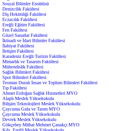
Sosyal Bilimler Enstitüsü
Denizcilik Fakültesi
Diş Hekimliği Fakültesi
Eczacılık Fakültesi
Ereğli Eğitim Fakültesi
Fen Fakültesi
Güzel Sanatlar Fakültesi
İktisadi ve İdari Bilimler Fakültesi
İlahiyat Fakültesi
İletişim Fakültesi
Karadeniz Ereğli Turizm Fakültesi
Mimarlık ve Tasarım Fakültesi
Mühendislik Fakültesi
Sağlık Bilimleri Fakültesi
Spor Bilimleri Fakültesi
Teoman Duralı İnsan ve Toplum Bilimleri Fakültesi
Tıp Fakültesi
Ahmet Erdoğan Sağlık Hizmetleri MYO
Alaplı Meslek Yüksekokulu
Bilişim Teknolojileri Meslek Yüksekokulu
Çaycuma Gıda ve Tarım MYO
Çaycuma Meslek Yüksekokulu
Devrek Meslek Yüksekokulu
Gökçebey Mithat Mehmet Çanakçı MYO
Kdz. Ereğli Meslek Yüksekokulu