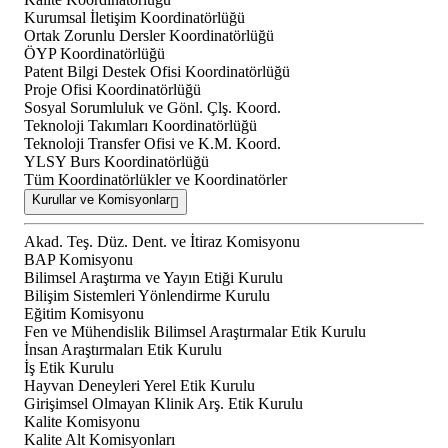
Kurumsal İletişim Koordinatörlüğü
Ortak Zorunlu Dersler Koordinatörlüğü
ÖYP Koordinatörlüğü
Patent Bilgi Destek Ofisi Koordinatörlüğü
Proje Ofisi Koordinatörlüğü
Sosyal Sorumluluk ve Gönl. Çlş. Koord.
Teknoloji Takımları Koordinatörlüğü
Teknoloji Transfer Ofisi ve K.M. Koord.
YLSY Burs Koordinatörlüğü
Tüm Koordinatörlükler ve Koordinatörler
Kurullar ve Komisyonlar
Akad. Teş. Düz. Dent. ve İtiraz Komisyonu
BAP Komisyonu
Bilimsel Araştırma ve Yayın Etiği Kurulu
Bilişim Sistemleri Yönlendirme Kurulu
Eğitim Komisyonu
Fen ve Mühendislik Bilimsel Araştırmalar Etik Kurulu
İnsan Araştırmaları Etik Kurulu
İş Etik Kurulu
Hayvan Deneyleri Yerel Etik Kurulu
Girişimsel Olmayan Klinik Arş. Etik Kurulu
Kalite Komisyonu
Kalite Alt Komisyonları