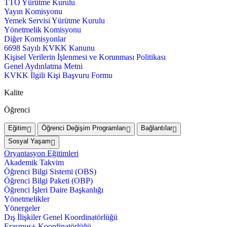
TTO Yürütme Kurulu
Yayın Komisyonu
Yemek Servisi Yürütme Kurulu
Yönetmelik Komisyonu
Diğer Komisyonlar
6698 Sayılı KVKK Kanunu
Kişisel Verilerin İşlenmesi ve Korunması Politikası
Genel Aydınlatma Metni
KVKK İlgili Kişi Başvuru Formu
Kalite
Öğrenci
Eğitim
Öğrenci Değişim Programları
Bağlantılar
Sosyal Yaşam
Oryantasyon Eğitimleri
Akademik Takvim
Öğrenci Bilgi Sistemi (OBS)
Öğrenci Bilgi Paketi (OBP)
Öğrenci İşleri Daire Başkanlığı
Yönetmelikler
Yönergeler
Dış İlişkiler Genel Koordinatörlüğü
Erasmus+ Koordinatörlüğü