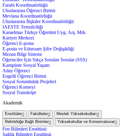
Farabi Koordinatörlüğü
Uluslararası Öğrenci Birimi
Mevlana Koordinatörlüğü
Uluslararası İlişkiler Koordinatörlüğü
IAESTE Temsilciliği
Karaelmas Türkçe Öğretimi Uyg. Arş. Mrk.
Kariyer Merkezi
Öğrenci E-posta
E-posta ve Eduroam Şifre Değişikliği
Mezun Bilgi Sistemi
Öğrenciler İçin Sıkça Sorulan Sorular (SSS)
Kampüste Sosyal Yaşam
Aday Öğrenci
Engelli Öğrenci Birimi
Sosyal Sorumluluk Projeleri
Öğrenci Konseyi
Sosyal Transkript
Akademik
Enstitüler
Fakülteler
Meslek Yüksekokulları
Rektörlüğe Bağlı Birimler
Yüksekokullar ve Konservatuvar
Fen Bilimleri Enstitüsü
Sağlık Bilimleri Enstitüsü