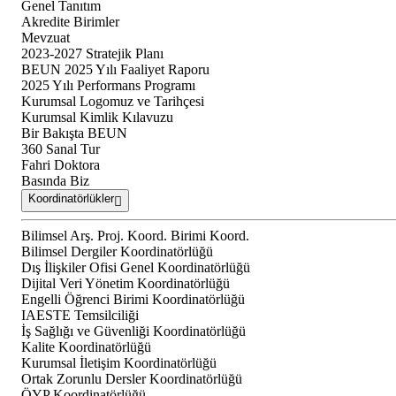
Genel Tanıtım
Akredite Birimler
Mevzuat
2023-2027 Stratejik Planı
BEUN 2025 Yılı Faaliyet Raporu
2025 Yılı Performans Programı
Kurumsal Logomuz ve Tarihçesi
Kurumsal Kimlik Kılavuzu
Bir Bakışta BEUN
360 Sanal Tur
Fahri Doktora
Basında Biz
Koordinatörlükler
Bilimsel Arş. Proj. Koord. Birimi Koord.
Bilimsel Dergiler Koordinatörlüğü
Dış İlişkiler Ofisi Genel Koordinatörlüğü
Dijital Veri Yönetim Koordinatörlüğü
Engelli Öğrenci Birimi Koordinatörlüğü
IAESTE Temsilciliği
İş Sağlığı ve Güvenliği Koordinatörlüğü
Kalite Koordinatörlüğü
Kurumsal İletişim Koordinatörlüğü
Ortak Zorunlu Dersler Koordinatörlüğü
ÖYP Koordinatörlüğü