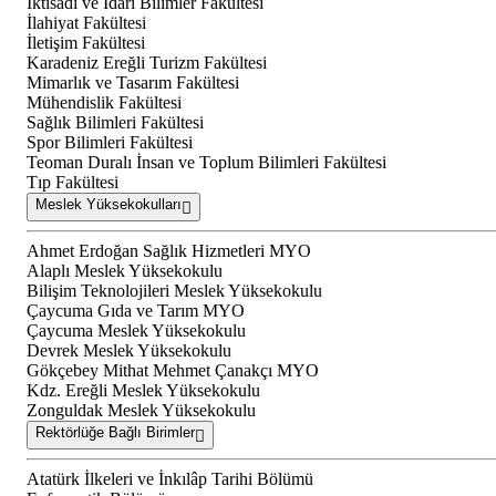
İktisadi ve İdari Bilimler Fakültesi
İlahiyat Fakültesi
İletişim Fakültesi
Karadeniz Ereğli Turizm Fakültesi
Mimarlık ve Tasarım Fakültesi
Mühendislik Fakültesi
Sağlık Bilimleri Fakültesi
Spor Bilimleri Fakültesi
Teoman Duralı İnsan ve Toplum Bilimleri Fakültesi
Tıp Fakültesi
Meslek Yüksekokulları
Ahmet Erdoğan Sağlık Hizmetleri MYO
Alaplı Meslek Yüksekokulu
Bilişim Teknolojileri Meslek Yüksekokulu
Çaycuma Gıda ve Tarım MYO
Çaycuma Meslek Yüksekokulu
Devrek Meslek Yüksekokulu
Gökçebey Mithat Mehmet Çanakçı MYO
Kdz. Ereğli Meslek Yüksekokulu
Zonguldak Meslek Yüksekokulu
Rektörlüğe Bağlı Birimler
Atatürk İlkeleri ve İnkılâp Tarihi Bölümü