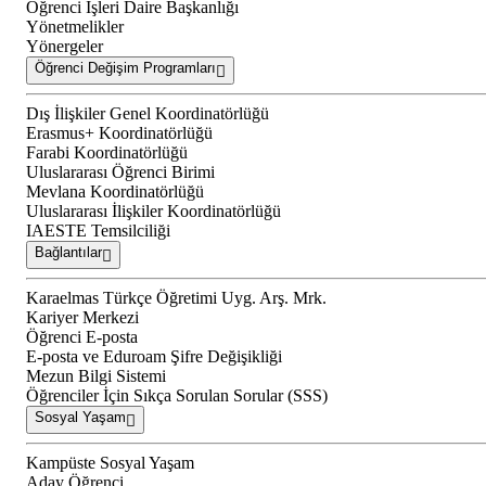
Öğrenci İşleri Daire Başkanlığı
Yönetmelikler
Yönergeler
Öğrenci Değişim Programları
Dış İlişkiler Genel Koordinatörlüğü
Erasmus+ Koordinatörlüğü
Farabi Koordinatörlüğü
Uluslararası Öğrenci Birimi
Mevlana Koordinatörlüğü
Uluslararası İlişkiler Koordinatörlüğü
IAESTE Temsilciliği
Bağlantılar
Karaelmas Türkçe Öğretimi Uyg. Arş. Mrk.
Kariyer Merkezi
Öğrenci E-posta
E-posta ve Eduroam Şifre Değişikliği
Mezun Bilgi Sistemi
Öğrenciler İçin Sıkça Sorulan Sorular (SSS)
Sosyal Yaşam
Kampüste Sosyal Yaşam
Aday Öğrenci