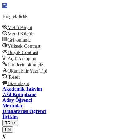
Open
toolbar
Erişilebilirlik
Metni Büyüt
Metni Küçült
Gri tonlama
Yüksek Contrast
Düşük Contrast
Açık Arkaplan
Linklerin altını çiz
Okunabilir Yazı Tipi
Reset
Bize ulaşın
Akademik Takvim
7/24 Kütüphane
Aday Öğrenci
Mezunlar
Uluslararası Öğrenci
İletişim
TR
EN